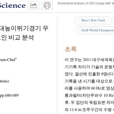
Kinematical Analysis of 2011 Daegu IAAF 
Menʼs Pole Vault
장대높이뛰기경기 우
IAAF World Champions
인 비교 분석
초록
3
 Jung, Bum-Chul
이 연구는 2011 대구세
기기록 차이가 기술의 운동학적 
였다. 결선에 진출한 8명(G
ions)
기록을 낸 시기를 대상으로 2차원, 3차원 
라를 사용하여 60 Hz로 영상
pp.
680-689
통과필터(차단주파수 10 Hz)를 사용하여 원자료를 평활하고 운동학적 변인을 산출한
후, 두 집단의 독립표본 차
와 11-6 m 조주구간의 수평 속도가 G1이 G2보다 높다. 도약 단계에서는 G1이 G2보다