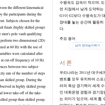
수평속도 감속이 적으며, 도약각도(바에
different kinematical
먼 지점에서 낮게 도약하는 
uring the
G1이 G2보다 수평속도가 대체적으로 높으며, 수직속도는 장
r the
장대를 놓는 순간에 월등히 
다.
주요 용어
남자 장대높이뛰기
서 론
우리나라는 2011년 대구
벤트를 모두 유치하여 스포츠 강국
 skilled group. During the
라의 육상 경기력이 세계 
n highly skilled group
인 대회운영 경험과 경기장을 비롯한 제반
ake-
는 의미가 있으며, 세계 톱