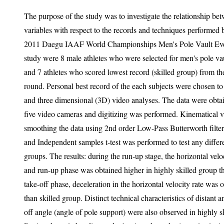
The purpose of the study was to investigate the relationship between the 
variables with respect to the records and techniques performed by the participants d
2011 Daegu IAAF World Championships Men's Pole Vault Event. Subjects chosen fo
study were 8 male athletes who were selected for men's pole vault finals (highly skilled group)
and 7 athletes who scored lowest record (skilled group) from the men's pole vault qualifying
round. Personal best record of the each subjects were chosen to perform two dimensional (2D)
and three dimensional (3D) video analyses. The data were obtained at 60 Hz with the use of
five video cameras and digitizing was performed. Kinematical variables were calculated after
smoothing the data using 2nd order Low-Pass Butterworth filter at cut-off frequency of 10 Hz
and Independent samples t-test was performed to test any differences between two subject
groups. The results: during the run-up stage, the horizontal velocity rate of the number of steps
and run-up phase was obtained higher in highly skilled group than
take-off phase, deceleration in the horizontal velocity rate was observed i
than skilled group. Distinct technical characteristics of distant and lower take-off of the t
off angle (angle of pole support) were also observed in highly skilled group than skilled group.