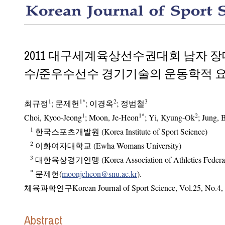
2011 대구세계육상선수권대회 남자 
수/준우수선수 경기기술의 운동학적 요
1
1
*
2
3
최규정
;
문제헌
;
이경옥
;
정범철
1
1
*
2
Choi, Kyoo-Jeong
; Moon, Je-Heon
; Yi, Kyung-Ok
;
1
한국스포츠개발원 (Korea Institute of Sport Science)
2
이화여자대학교 (Ewha Womans University)
3
대한육상경기연맹 (Korea Association of Athletics Federat
*
문제헌(
moonjeheon@snu.ac.kr
).
체육과학연구Korean Journal of Sport Science
,
Vol.
25
,
No.
4
,
Abstract