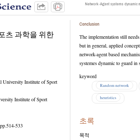
Network-Agent systems dynamic mo
Conclusion
스포츠 과학을 위한
The implementation still needs to
but in general, applied conceptual
network-agent based mechanisms cou
systemes dynamic to guard in s
keyword
ity Institute of Sport
Random network
heuristics
Institute of Sport
초록
pp.
514-533
목적