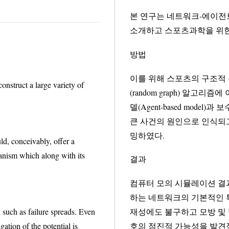
본 연구는 네트워크-에이전
방법
이를 위해 스포츠의 구조적
struct a large variety of
(random graph) 알고리즘에 
델(Agent-based model)과 
큰 사건의 원인으로 인식되고 있는 체계적 잠재성 확산 및 이에 대한 기전을 프로그래
밍하였다.
, conceivably, offer a
ism which along with its
결과
컴퓨터 모의 시뮬레이션 결과
하는 네트워크의 기본적인 특성에 
ailure spreads. Even
재성에도 불구하고 모방 및 
ential is
호의 점진적 가능성을 발견