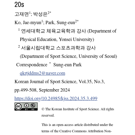
20s
1
2
*
고재면
;
박성은
1
2
*
Ko, Jae-myun
; Park, Sung-eun
1
연세대학교 체육교육학과 강사 (Department of
Physical Education, Yonsei University)
2
서울시립대학교 스포츠과학과 강사
(Department of Sport Science, University of Seoul)
*
Correspondence
Sung-eun Park
qkrtjddms2@naver.com
Korean Journal of Sport Science
,
Vol.
35
,
No.
3
,
pp.
499-508
,
September 2024
https://doi.org/10.24985/kjss.2024.35.3.499
© The Korean Institute of Sport Science. All rights
reserved.
This is an open-access article distributed under the
terms of the Creative Commons Attribution Non-