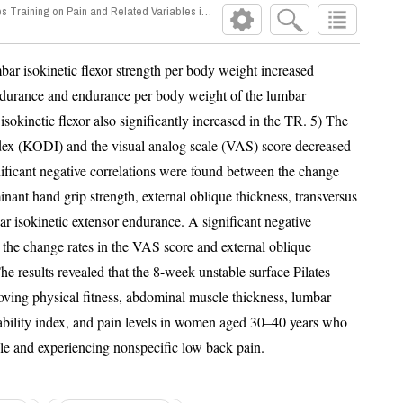
tes Training on Pain and Related Variables in Women Aged 30-40s with Low Back Pain
r isokinetic extensor endurance. A significant negative
the change rates in the VAS score and external oblique
sults revealed that the 8-week unstable surface Pilates
ing physical fitness, abdominal muscle thickness, lumbar
y index, and pain levels in women aged 30–40 years who
were having a sedentary lifestyle and experiencing nonspecific low back pain.