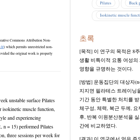
Pilates
Back 
Isokinetic muscle funct
초록
mons Attribution Non-
.0/
) which permits unrestricted non-
[목적] 이 연구의 목적은 8
생활 비특이적 요통 여성의 체력, 복
영향을 규명하는 것이다.
[방법] 운동집단의 대상자(n=
지지면 필라테스 트레이닝을 실시한 반면, 
기간 동안 특별한 처치를 받
nstable surface Pilates
체구성, 체력, 복근 두께, 요부 등속성 근기능 및 통증도에 관련된 종속변인을
uscle function,
후, 반복 이원분산분석을 실
ncing
간에 비교하였다.
rmed Pilates
k for
[결과] 이 연구에서 얻은 