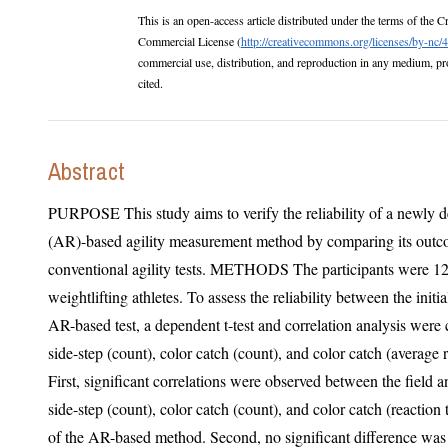
This is an open-access article distributed under the terms of the Creative Com
Commercial License (
http://creativecommons.org/licenses/by-nc/4
commercial use, distribution, and reproduction in any medium, provided the original work is properly
cited.
Abstract
PURPOSE This study aims to verify the reliability of a newly 
(AR)-based agility measurement method by comparing its outc
conventional agility tests. METHODS The participants were 12 middle and high school
weightlifting athletes. To assess the reliability between the initial field test and the subsequent
AR-based test, a dependent t-test and correlation analysis were conducte
side-step (count), color catch (count), and color catch (average reaction time
First, significant correlations were observed between the field and AR-based measurements
side-step (count), color catch (count), and color catch (reaction time), confirming the reliability
of the AR-based method. Second, no significant difference was found between side-step