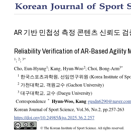
AR 기반 민첩성 측정 콘텐츠 신뢰도 검
Reliability Verification of AR-Based Agilit
1
2
3
*
;
;
1
2
3
*
Cho, Eun-Hyung
; Kang, Hyun-Woo
; Choi, Bong-Arm
1
한국스포츠과학원, 선임연구위원 (Korea Institute of Sports
2
가천대학교, 객원교수 (Gachon University)
3
대구대학교, 교수 (Daegu University)
*
Hyun-Woo, Kang
Correspondence
gusdn6290@naver.co
Korean Journal of Sport Science
,
Vol.
36
,
No.
2
,
pp.
257-263
https://doi.org/10.24985/kjss.2025.36.2.257
© The Korean Institute of Sport Science. All rights reserved.