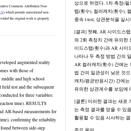
상으로 하였다. 1차 측정(필드 테스트) 및 
mons Attribution Non-
텝(횟수), 컬러캐치(횟수)
.0/
) which permits unrestricted non-
종속 t-test, 상관분석을 실
[결과] 첫째, AR 사이드스
와 2회 측정치 간에 유의한 상관이 있는 것
이드스텝(횟수)과 AR 사이드
나타나 두 측정 방법 간의 일관성이 있는 것으로 나타났다. 셋째, 컬러캐치(횟수)과
developed augmented reality
AR 컬러캐치(횟수) 간에는 유
omes with those of
법 간의 일관성이 낮은 것으
캐치(평균반응시간) 간에는 유의미한 차이(t=2.
유의한 상관계수를 보임에 따
d for three variables:
[결론] 이러한 결과는 새로
). RESULTS
는 측정 결과를 얻을 수 있음을 의미하
 for
활용할 수 있음 시사하는 결
주요 용어