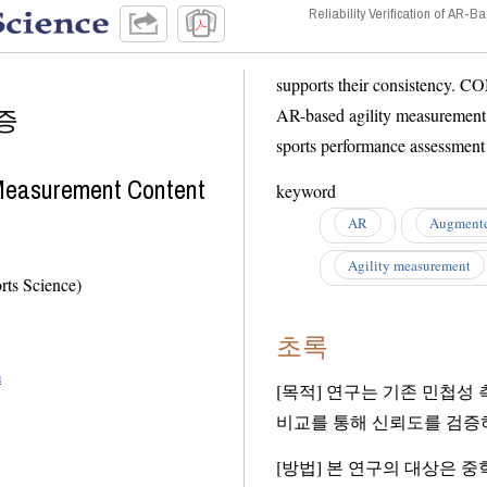
Reliability Verification of AR-
supports their consistency. CONCLUSIONS These results suggest that the newly developed
증
AR-based agility measurement method yields reliable data and has practical applicability for
sports performance assessmen
y Measurement Content
keyword
AR
Augmente
Agility measurement
 Science)
초록
m
[목적] 연구는 기존 민첩성
비교를 통해 신뢰도를 검증하
[방법] 본 연구의 대상은 중