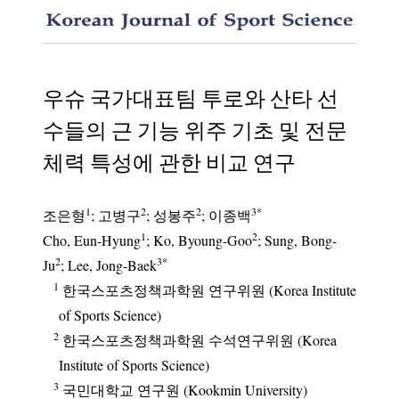
The com
우슈 국가대표팀 투로와 산타 선
수들의 근 기능 위주 기초 및 전문
체력 특성에 관한 비교 연구
1
2
2
3
*
조은형
;
고병구
;
성봉주
;
이종백
1
2
Cho, Eun-Hyung
; Ko, Byoung-Goo
; Sung, Bong-
2
3
*
Ju
; Lee, Jong-Baek
1
한국스포츠정책과학원 연구위원 (Korea Institute
of Sports Science)
2
한국스포츠정책과학원 수석연구위원 (Korea
Institute of Sports Science)
3
국민대학교 연구원 (Kookmin University)