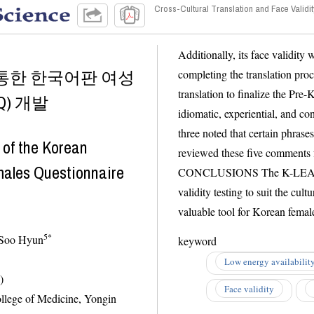
Cross-Cultural Translation and Face Validit
Additionally, its face validity was tested wit
 통한 한국어판 여성
completing the translation process, the expert
translation to finalize the Pre-K-LEAF-Q. This v
Q) 개발
idiomatic, experiential, and conceptual equivalence. 
three noted that certain phrases were unclear or awkwardly ex
 of the Korean
reviewed these five comments from the face validity test and modified 
CONCLUSIONS The K-LEAF-Q was developed through cross-cultural 
validity testing to suit the cultural and linguistic context of Korea. It is expected to be a
valuable tool for Korean
5
*
; Park, Soo Hyun
keyword
Low energy availabilit
)
Face validity
 of Medicine, Yongin