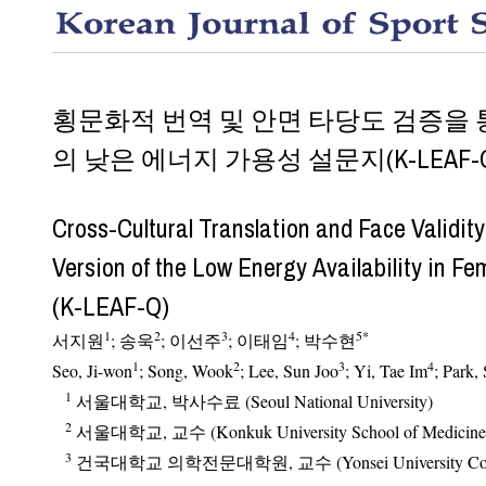
횡문화적 번역 및 안면 타당도 검증을
의 낮은 에너지 가용성 설문지(K-LEAF-
Cross-Cultural Translation and Face Validity
Version of the Low Energy Availability in Females Questionnaire
(K-LEAF-Q)
1
2
3
4
5
*
서지원
;
송욱
;
이선주
;
이태임
;
박수현
1
2
3
4
Seo, Ji-won
; Song, Wook
; Lee, Sun Joo
; Yi, Tae Im
1
서울대학교, 박사수료 (Seoul National University)
2
서울대학교, 교수 (Konkuk University School of Medicine
3
건국대학교 의학전문대학원, 교수 (Yonsei University College