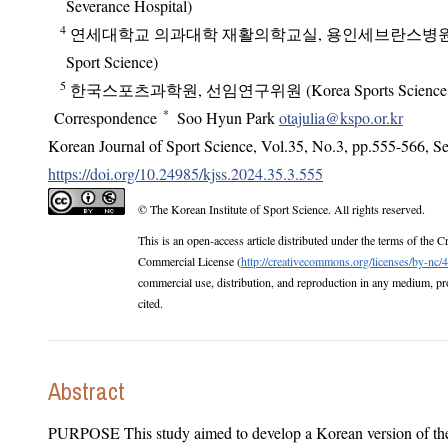
Severance Hospital)
4
연세대학교 의과대학 재활의학교실, 용인세브란스병원, 교수 (Ko
Sport Science)
5
한국스포츠과학원, 선임연구위원 (Korea Sports Science Ins
*
Correspondence
Soo Hyun Park
otajulia@kspo.or.kr
Korean Journal of Sport Science
,
Vol.
35
,
No.
3
,
pp.
555-566
,
Se
https://doi.org/10.24985/kjss.2024.35.3.555
© The Korean Institute of Sport Science. All rights reserved.
This is an open-access article distributed under the terms of the Creative Com
Commercial License (
http://creativecommons.org/licenses/by-nc/4
commercial use, distribution, and reproduction in any medium, provided the original work is properly
cited.
Abstract
PURPOSE This study aimed to develop a Korean version of the 