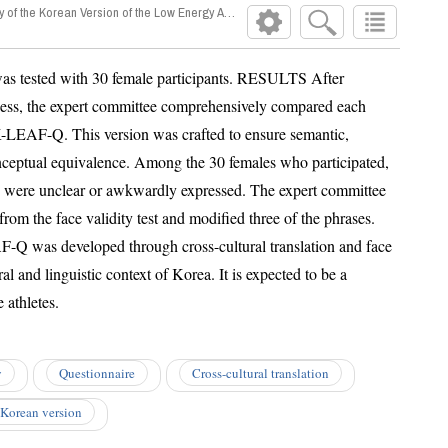
y of the Korean Version of the Low Energy Availability in Females Questionnaire (K-LE
h 30 female participants. RESULTS After
 committee comprehensively compared each
ersion was crafted to ensure semantic,
Among the 30 females who participated,
pressed. The expert committee
three of the phrases.
translation and face
 female athletes.
y
Questionnaire
Cross-cultural translation
Korean version