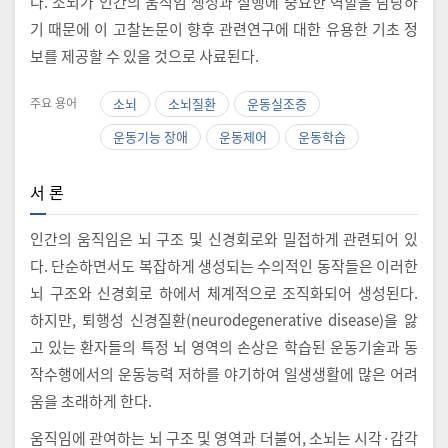
다. 소뇌가 인간의 움직임 생성과 실행에 중요한 역할을 담당하
기 때문에 이 고찰논문이 향후 관련연구에 대한 유용한 기초 정
보를 제공할 수 있을 것으로 사료된다.
주요 용어
소뇌
소뇌질환
운동실조증
운동기능 장애
운동제어
운동학습
서 론
인간의 움직임은 뇌 구조 및 신경회로와 밀접하게 관련되어 있
다. 단순하면서도 복잡하게 생성되는 수의적인 동작들은 이러한
뇌 구조와 신경회로 하에서 체계적으로 조직화되어 생성된다.
하지만, 퇴행성 신경질환(neurodegenerative disease)을 앓
고 있는 환자들의 특정 뇌 영역의 손상은 학습된 운동기술과 동
작수행에서의 운동능력 저하를 야기하여 일생생활에 많은 어려
움을 초래하게 한다.
움직임에 관여하는 뇌 구조 및 영역과 더불어, 소뇌는 시각·감각