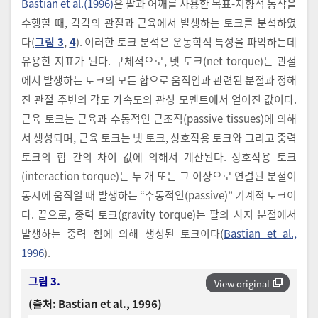
Bastian et al.(1996)
은 팔과 어깨를 사용한 목표-지향적 동작을
수행할 때, 각각의 관절과 근육에서 발생하는 토크를 분석하였
다(
그림 3
,
4
). 이러한 토크 분석은 운동학적 특성을 파악하는데
유용한 지표가 된다. 구체적으로, 넷 토크(net torque)는 관절
에서 발생하는 토크의 모든 합으로 움직임과 관련된 분절과 정해
진 관절 주변의 각도 가속도의 관성 모멘트에서 얻어진 값이다.
근육 토크는 근육과 수동적인 근조직(passive tissues)에 의해
서 생성되며, 근육 토크는 넷 토크, 상호작용 토크와 그리고 중력
토크의 합 간의 차이 값에 의해서 계산된다. 상호작용 토크
(interaction torque)는 두 개 또는 그 이상으로 연결된 분절이
동시에 움직일 때 발생하는 “수동적인(passive)” 기계적 토크이
다. 끝으로, 중력 토크(gravity torque)는 팔의 사지 분절에서
발생하는 중력 힘에 의해 생성된 토크이다(
Bastian et al.,
1996
).
그림 3.
View original
(출처: Bastian et al., 1996)