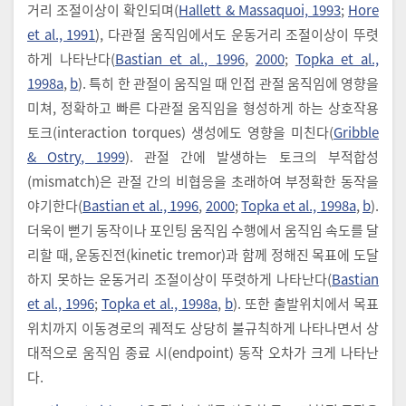
거리 조절이상이 확인되며(
Hallett & Massaquoi, 1993
;
Hore
et al., 1991
), 다관절 움직임에서도 운동거리 조절이상이 뚜렷
하게 나타난다(
Bastian et al., 1996
,
2000
;
Topka et al.,
1998a
,
b
). 특히 한 관절이 움직일 때 인접 관절 움직임에 영향을
미쳐, 정확하고 빠른 다관절 움직임을 형성하게 하는 상호작용
토크(interaction torques) 생성에도 영향을 미친다(
Gribble
& Ostry, 1999
). 관절 간에 발생하는 토크의 부적합성
(mismatch)은 관절 간의 비협응을 초래하여 부정확한 동작을
야기한다(
Bastian et al., 1996
,
2000
;
Topka et al., 1998a
,
b
).
더욱이 뻗기 동작이나 포인팅 움직임 수행에서 움직임 속도를 달
리할 때, 운동진전(kinetic tremor)과 함께 정해진 목표에 도달
하지 못하는 운동거리 조절이상이 뚜렷하게 나타난다(
Bastian
et al., 1996
;
Topka et al., 1998a
,
b
). 또한 출발위치에서 목표
위치까지 이동경로의 궤적도 상당히 불규칙하게 나타나면서 상
대적으로 움직임 종료 시(endpoint) 동작 오차가 크게 나타난
다.