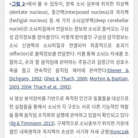
<
그림 2
>에서 볼 수 있듯이, 양측 소뇌 심부에 위치한 치상핵
(dentate nucleus), 중간핵(interposed nucleus)과 꼭지핵
(fastigial nucleus) 등 세 가지 소뇌심부핵(deep cerebellar
nuclei)은 소뇌피질에서 전달되는 정보와 소뇌로 들어오는 구심
성 감각정보를 받아들인다. 이렇게 받아들인 구심성 감각정보는
소뇌 신경핵과 소뇌피질과 연결되어 최종적으로 효과기
(effector)로 출력정보를 전달한다. 이를 통해 소뇌는 자세를 조
절하고, 손과 팔 움직임에 관여하는 주동근과 길항근의 상호수
축을 돕고 연속적인 움직임 제어에 관여한다(
Diener &
Dichgans, 1992
;
Ghez & Thach, 2000
;
Morton & Bastian,
2003
,
2004
;
Thach et al., 1992
).
뇌 영상 분석장비를 기반으로 축적된 인간과 동물들을 대상으로
한 실험들을 통해서 소뇌의 각 구조는 서로 다른 기능적인 역할
을 통해 움직임 조직화와 실행에 관여하고 있음이 확인되고 있다
(
Ilg & Timmann, 2013
). 구체적으로 소뇌충부가 위치한 가운데
열인 내측영역과 꼭지핵의 손상은 서기와 자세 균형(
Konczak