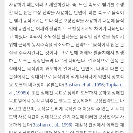
사용하기 때문이라고 제안하였다. 즉, 느린 속도로 뻗기를 수행
할 때는 많은 보상 전략을 사용하는 반면에, 빠른 속도로 움직이
는 뻗기 동작에서는 보다 적은 보상전략을 사용하기 때문에 움직
임에 동원되는 어깨와 팔꿈치 토크 발생에서의 차이가 나타난다
고 하였다. 따라서 소뇌질환 환자들은 움직임 정확성을 높이기
위해 근육의 동시수축을 최소화하는 전략으로 움직이지 않은 관
절을 수축시킨다는 것이다. 그로 인해 어깨와 팔꿈치에서 발생
하는 토크는 정상인들과 다르게 나타난다. 결과적으로 한쪽 관
절에서는 움직임이 과도하게 일어나는 반면에, 나머지 다른 한
관절에서는 상대적으로 움직임이 작게 나타나게 되면서 상호작
용 토크의 비대칭이 유발된다(
Bastian et al., 1996
;
Topka et
al., 1998b
). 또한 정해진 목표로 정확히 도달하지 못하고 정해진
목표 앞에서 동작을 멈추는 행동도 운동제어의 보상전략으로 바
라보고 있으며, 동작을 느리게 움직일 때 이용할 수 있는 시각 피
드백 사용 시간이 상대적으로 길기 때문에 이러한 보상전략을 사
용하게 된다(
Bastian et al., 1996
). 재활적 관점에서 이러한 제
언은 소뇌위축으로 인해 운동기능이 퇴화되고 있는 소뇌질환 환