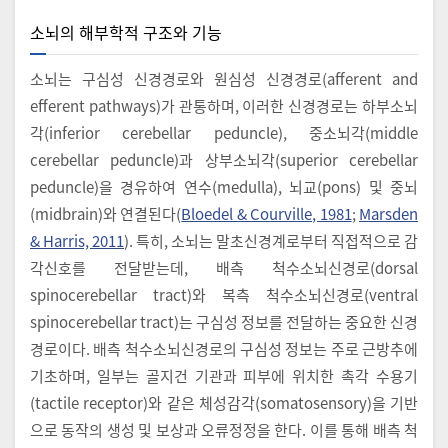
소뇌의 해부학적 구조와 기능
소뇌는 구심성 신경경로와 원심성 신경경로(afferent and
efferent pathways)가 관통하며, 이러한 신경경로는 하부소뇌
각(inferior cerebellar peduncle), 중소뇌각(middle
cerebellar peduncle)과 상부소뇌각(superior cerebellar
peduncle)을 경유하여 연수(medulla), 뇌교(pons) 및 중뇌
(midbrain)와 연결된다(
Bloedel & Courville, 1981
;
Marsden
& Harris, 2011
). 특히, 소뇌는 말초신경계로부터 직접적으로 감
각신호를 전달받는데, 배측 척수소뇌신경로(dorsal
spinocerebellar tract)와 복측 척수소뇌신경로(ventral
spinocerebellar tract)는 구심성 정보를 전달하는 중요한 신경
경로이다. 배측 척수소뇌신경로의 구심성 정보는 주로 근방추에
기초하며, 일부는 골지건 기관과 피부에 위치한 촉각 수용기
(tactile receptor)와 같은 체성감각(somatosensory)을 기반
으로 동작의 생성 및 보상과 오류정정을 한다. 이를 통해 배측 척