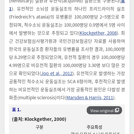
(hereditary) 질환과 후천적(acquired) 질환으로 구분된다(
표
1
). 유전적인 소뇌성 운동실조의 하나인 프리드라이히 실조
(Friedreich's ataxia)의 유병률은 100,000명당 2~5명으로 추
정되며, 척수소뇌 운동실조는 100,000명당 0.9명에서 5명 사이
에서 발병하는 것으로 추정되고 있다(
Klockgether, 2008
). 최
근 건강보험심사평가원과 국민건강보험공단 자료를 사용하여
한국의 운동실조증 환자들의 유병률을 조사한 결과, 100,000명
당 8.29명으로 추정되었으며, 유전적 질환의 경우 100,000명당
4.99명으로 비유전적 질환의 100,000명당 3.30명 보다 많은 것
으로 확인되었다(
Joo et al., 2012
). 유전적으로 발생하는 가장
공통적인 척수소뇌 운동실조는 SCA 6형이며, 후천적으로 발생
하는 비유전적인 운동실조에서 가장 공통적인 원인은 다발성 경
화증(multiple sclerosis)이다(
Marsden & Harris, 2011
).
표 1.
View original
(출처: Klockgether, 2000)
구분
주요특성
·열성 유전성 소뇌성 운동실조