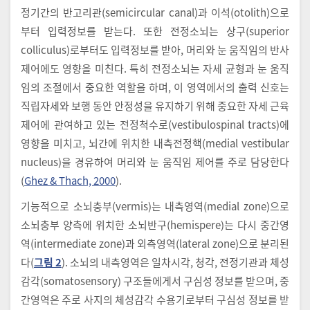
정기간의 반고리관(semicircular canal)과 이석(otolith)으로
부터 입력정보를 받는다. 또한 전정소뇌는 상구(superior
colliculus)로부터도 입력정보를 받아, 머리와 눈 움직임의 반사
제어에도 영향을 미친다. 특히 전정소뇌는 자세 균형과 눈 움직
임의 조절에서 중요한 역할을 하며, 이 영역에서의 출력 신호는
직립자세와 보행 동안 안정성을 유지하기 위해 중요한 자세 근육
제어에 관여하고 있는 전정척수로(vestibulospinal tracts)에
영향을 미치고, 뇌간에 위치한 내측전정핵(medial vestibular
nucleus)을 경유하여 머리와 눈 움직임 제어를 주로 담당한다
(
Ghez & Thach, 2000
).
기능적으로 소뇌충부(vermis)는 내측영역(medial zone)으로
소뇌충부 양측에 위치한 소뇌반구(hemispere)는 다시 중간영
역(intermediate zone)과 외측영역(lateral zone)으로 분리된
다(
그림 2
). 소뇌의 내측영역은 일차시각, 청각, 전정기관과 체성
감각(somatosensory) 구조들에게서 구심성 정보를 받으며, 중
간영역은 주로 사지의 체성감각 수용기로부터 구심성 정보를 받