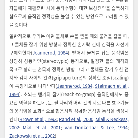
자들에게 재활훈련 시에 동작수행에 대한 보상전략을 습득하게
함으로써 움직임 정확성을 높일 수 있는 방안으로 고려될 수 있
을 것이다.
일반적으로 우리는 어떤 물체로 손을 뻗을 때와 물건을 잡을 때,
그 물체를 잡기 위한 방향과 정확한 손가락 간에 간격을 사전에
구체화한다(
Jeannerod, 1984
). 뻗어서 물체를 잡는 움직임은
상당히 상동적인(stereotypic) 동작으로, 일정한 팔의 궤적과
목표로 향하는 손목의 정확한 방향 그리고 물체를 잡기 위한 엄
지와 검지 사이의 간격(grip aperture)의 정확한 조절(scaling)
이 특징적으로 나타난다(
Jeannerod, 1984
;
Stelmach et al.,
1994
). 소뇌는 뻗기와 잡기(reach-to-grasp) 움직임에서도 중
요한 역할을 하는데, 눈, 팔 다리와 머리 간의 서로 다른 효과기들
의 움직임을 효과적으로 협응시켜 정확한 움직임 동작을 생성시
킨다(
Brown et al., 1993
;
Rand et al., 2000
;
Miall & Reckess,
2002
;
Miall et al., 2001
;
van Donkerlaar & Lee, 1994
;
Zackowski et al., 2002
).