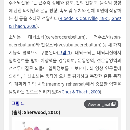
수소뇌신경로는 근수축 상태와 강도, 건의 긴장도, 움직임 생성
에 관한 타이밍과 운동 방향, 속도 및 위치와 신체 표면에 작용하
는 힘 등을 소뇌로 전달한다(
Bloedel & Courville, 1981
;
Ghez
& Thach, 2000
).
소뇌는 대뇌소뇌(cerebrocerebellum), 척수소뇌(spin-
ocerebullum)와 전정소뇌(vestibulocerebullum) 등 세 가지
기능적 영역으로 구분된다(
그림 1
). 대뇌소뇌는 대뇌피질에서
입력정보를 받아 치상핵을 경유하여, 운동영역, 전운동영역과
전전두피질로 되돌아 입력정보를 내보낸다. 뇌 영상 연구들에
의하면, 대뇌소뇌는 움직임 오차를 평가하고 복잡한 운동 동작
의 계획과 기억 시연(memory rehearsal)에서 중요한 역할을
담당하는 것으로 알려져 있다(
Ghez & Thach, 2000
).
그림 1.
View original
(출처: Sherwood, 2010)