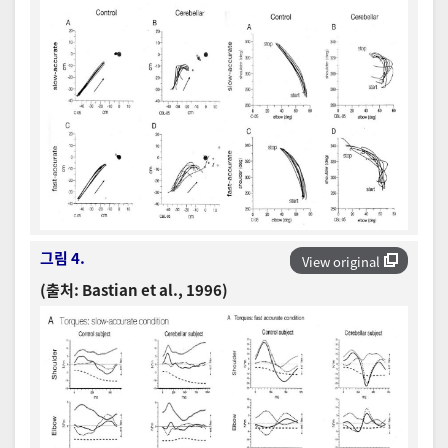
그림 4.
View original
(출처: Bastian et al., 1996)