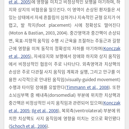
et al., 2005
)에 영향을 미치고 비정상적인 보행을 야기하며, 하
지와 상지의 비협응을 일으킨다. 이 영역이 손상된 환자들은 서
있는 상태에서 자세 흔들림이 심하거나 지속적인 균형 유지가 어
렵고, 발 착지(foot placement) 시에 정확성도 떨어진다
(Moton & Bastian, 2003, 2004). 중간영역과 중간핵이 손상되
면, 목표-지향적 움직임 수행 시 근육을 조절하는 주동근과 길항
근에 영향을 미쳐 동작의 정확성의 저하를 야기하며(
Konczak
et al., 2005
), 자세유지와 보행에서 장애와 하지와 상지 움직임
에서 비정상적인 협응이 주로 나타난다. 외측영역과 치상핵의
손상은 주로 다관절 사지 움직임 계획과 실행, 그리고 안구를 이
용한 시각적으로 안내된 움직임(visually-guided movement)
수행과 타이밍 장애를 유발한다(
Timmann et al., 2008
). 또한
소뇌심부핵 중 배내측(dorsomedial) 부분에 위치한 치상핵과
중간핵은 비정상적인 사지 움직임과 관련되어 있으며(
Konczak
et al., 2005
;
Ilg et al., 2008
), 복외측(ventrolateral) 부분에 위
치한 치상핵도 사지 움직임에 영향을 미치는 것으로 확인됐다
(
Schoch et al., 2006
).