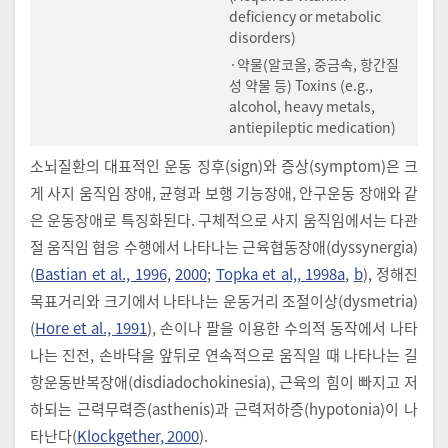
deficiency or metabolic
disorders)
·약물(알코올, 중금속, 항간질
성 약물 등) Toxins (e.g.,
alcohol, heavy metals,
antiepileptic medication)
소뇌질환의 대표적인 운동 징후(sign)와 증상(symptom)은 크
게 사지 움직임 장애, 균형과 보행 기능장애, 안구운동 장애와 같
은 운동장애로 특징화된다. 구체적으로 사지 움직임에서는 다관
절 움직임 협응 수행에서 나타나는 근육협동장애(dyssynergia)
(
Bastian et al., 1996
,
2000
;
Topka et al,, 1998a
,
b
), 정해진
목표거리와 크기에서 나타나는 운동거리 조절이상(dysmetria)
(
Hore et al., 1991
), 손이나 팔을 이용한 수의적 동작에서 나타
나는 진전, 손바닥을 앞뒤로 연속적으로 움직일 때 나타나는 길
항운동반복장애(disdiadochokinesia), 근육의 힘이 빠지고 저
하되는 근력무력증(asthenis)과 근력저하증(hypotonia)이 나
타난다(
Klockgether, 2000
).