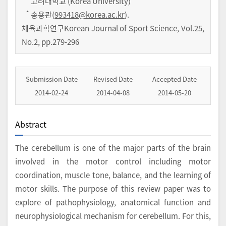
고려대학교 (Korea University)
*
송용관(
993418@korea.ac.kr
).
체육과학연구Korean Journal of Sport Science
,
Vol.
25
,
No.
2
,
pp.
279-296
Submission Date
Revised Date
Accepted Date
2014-02-24
2014-04-08
2014-05-20
Abstract
The cerebellum is one of the major parts of the brain
involved in the motor control including motor
coordination, muscle tone, balance, and the learning of
motor skills. The purpose of this review paper was to
explore of pathophysiology, anatomical function and
neurophysiological mechanism for cerebellum. For this,