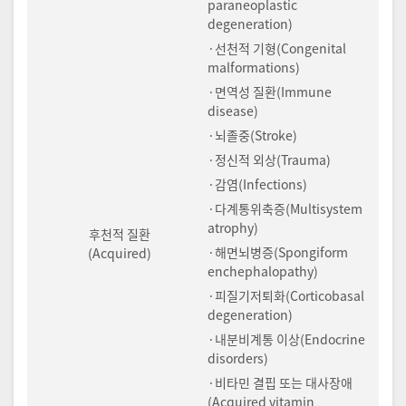
paraneoplastic
degeneration)
·선천적 기형(Congenital
malformations)
·면역성 질환(Immune
disease)
·뇌졸중(Stroke)
·정신적 외상(Trauma)
·감염(Infections)
·다계통위축증(Multisystem
atrophy)
후천적 질환
·해면뇌병증(Spongiform
(Acquired)
enchephalopathy)
·피질기저퇴화(Corticobasal
degeneration)
·내분비계통 이상(Endocrine
disorders)
·비타민 결핍 또는 대사장애
(Acquired vitamin