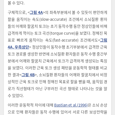
볼 수 있다.
구체적으로, <
그림 4A
>의 좌측부분에서 볼 수 있듯이 편안하게
팔을 움직이는 속도(slow-accurate) 조건에서 소뇌질환 환자
들의 어깨와 팔꿈치 토크는 초기 동작수행 동안 정상인들에 비해
급격하게 꺽이는 토크 곡선(torque curve)을 보였다. 정해진 목
표로 빠르게 움직이는 속도(fast-accurate) 조건에서도<
그림
4A, 우측상단
> 정상인들이 동작수행 초기부분에서 급격한 근육
토크 경로를 생성한 반면에 소뇌질환 환자들은 동작 수행 중간부
분에서 어깨와 팔꿈치 근육에서 토크가 급격하게 생성되는 특징
을 보였다. 이러한 근육 토크 생성 패턴을 운동학적 형태를 비교
한 결과<
그림 4B
>, 소뇌질환 환자들의 어깨와 팔꿈치에서 비정
상적인 근육 토크로 인해 정해진 목표로 팔을 뻗을 때, 움직임 경
로가 직선형태가 아닌 구부러진 곡선 형태로 나타나는 것을 알
수 있었다.
이러한 운동학적 차이에 대해
Bastian et al.(1996)
은 소뇌 손상
으로 인해 환자들은 동작 수행에 있어서 서로 다른 보상전략을