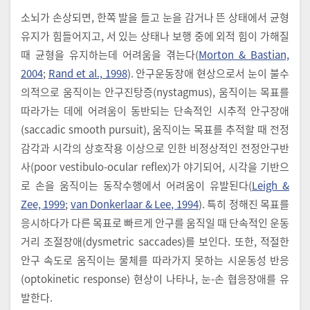
소뇌가 손상되면, 한쪽 발을 들고 눈을 감거나 뜬 상태에서 균형
유지가 힘들어지고, 서 있는 상태나 보행 중에 외적 힘이 가해질
때 균형을 유지하는데 어려움을 겪는다(
Morton & Bastian,
2004
;
Rand et al., 1998
). 안구운동장애 현상으로서 눈이 불수
의적으로 움직이는 안구진탕증(nystagmus), 움직이는 목표를
따라가는 데에 어려움이 동반되는 단속적인 시추적 안구장애
(saccadic smooth pursuit), 움직이는 목표를 추적할 때 전정
감각과 시각의 상호작용 이상으로 인한 비정상적인 전정안구반
사(poor vestibulo-ocular reflex)가 야기되어, 시각을 기반으
로 손을 움직이는 동작수행에서 어려움이 유발된다(
Leigh &
Zee, 1999
;
van Donkerlaar & Lee, 1994
). 특히 정해진 목표를
응시하다가 다른 목표로 빠르게 안구를 움직일 때 단속적인 운동
거리 조절장애(dysmetric saccades)를 보인다. 또한, 적절한
안구 속도로 움직이는 물체를 따라가지 못하는 시운동성 반응
(optokinetic response) 현상이 나타나, 눈-손 협응장애를 유
발한다.