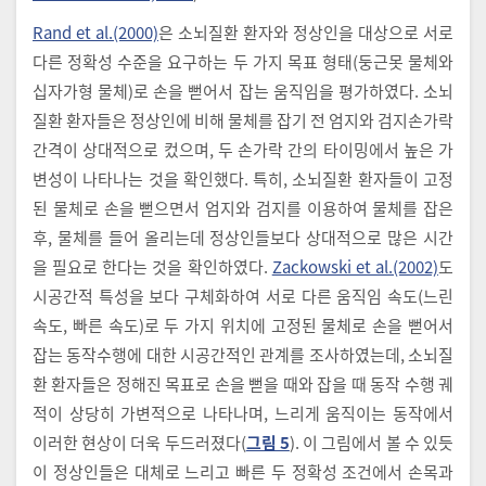
Rand et al.(2000)
은 소뇌질환 환자와 정상인을 대상으로 서로
다른 정확성 수준을 요구하는 두 가지 목표 형태(둥근못 물체와
십자가형 물체)로 손을 뻗어서 잡는 움직임을 평가하였다. 소뇌
질환 환자들은 정상인에 비해 물체를 잡기 전 엄지와 검지손가락
간격이 상대적으로 컸으며, 두 손가락 간의 타이밍에서 높은 가
변성이 나타나는 것을 확인했다. 특히, 소뇌질환 환자들이 고정
된 물체로 손을 뻗으면서 엄지와 검지를 이용하여 물체를 잡은
후, 물체를 들어 올리는데 정상인들보다 상대적으로 많은 시간
을 필요로 한다는 것을 확인하였다.
Zackowski et al.(2002)
도
시공간적 특성을 보다 구체화하여 서로 다른 움직임 속도(느린
속도, 빠른 속도)로 두 가지 위치에 고정된 물체로 손을 뻗어서
잡는 동작수행에 대한 시공간적인 관계를 조사하였는데, 소뇌질
환 환자들은 정해진 목표로 손을 뻗을 때와 잡을 때 동작 수행 궤
적이 상당히 가변적으로 나타나며, 느리게 움직이는 동작에서
이러한 현상이 더욱 두드러졌다(
그림 5
). 이 그림에서 볼 수 있듯
이 정상인들은 대체로 느리고 빠른 두 정확성 조건에서 손목과