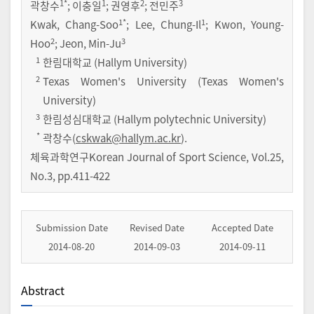
1
*
1
2
3
곽창수
;
이충일
;
권영후
;
전민주
1
*
1
Kwak, Chang-Soo
; Lee, Chung-Il
; Kwon, Young-
2
3
Hoo
; Jeon, Min-Ju
1
한림대학교 (Hallym University)
2
Texas Women's University (Texas Women's
University)
3
한림성심대학교 (Hallym polytechnic University)
*
곽창수(
cskwak@hallym.ac.kr
).
체육과학연구Korean Journal of Sport Science
,
Vol.
25
,
No.
3
,
pp.
411-422
Submission Date
Revised Date
Accepted Date
2014-08-20
2014-09-03
2014-09-11
Abstract