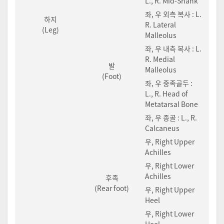
L., R. Mid-Shank
좌, 우 외측 복사 : L.
하지
R. Lateral
(Leg)
Malleolus
좌, 우 내측 복사 : L.
R. Medial
발
Malleolus
(Foot)
좌, 우 중족골두 :
L., R. Head of
Metatarsal Bone
좌, 우 종골 : L., R.
Calcaneus
우, Right Upper
Achilles
우, Right Lower
Achilles
후족
(Rear foot)
우, Right Upper
Heel
우, Right Lower