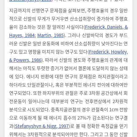
지금까지의 선행연구 문제점을 살펴보면, 주행효율의 경우 일반
적으로 신발의 무게가 무거우면 산소섭취량이 증가하여 주행효
율이 감소하는 것은 잘 알려진 사실이다(
Frederick, Daniels, &
Hayes, 1984
;
Martin, 1985
). 그러나 신발바닥의 경도가 부드
러운 신발은 일반 운동화에 비하여 산소섭취량이 낮아진다는 연
구도 있고 영향을 미치지 않는 연구도 있다(
Frederick, Howley,
& Powers, 1986
). 따라서 신발의 경도와 주행효율의 관계에 대
해서는 아직도 뚜렷한 증거가 없어서 결론에 도달하지 않는 상태
에 있다. 에너지 반환에 대한 연구의 문제점은 하지관절이라고
하더라도 단일관절이나, 혹은 부분적인 에너지 전이에 대하여만
연구되었다. 또한 하지부위의 관절은 주로 3차원 공간상에서 회
전운동이 일어나는데 대부분의 연구는 전후면상에서 2차원적
분석으로 시도되었다. 중족지골관절의 경우 관절축이 1cm 전방
으로 이동하게 될 때 에너지 흡수의 27%가 감소된다는 연구결
과(
Stefanyshyn & Nigg, 1997
)로 볼 때 정확한 측정값을 얻기
위해서는 3차원적으로 분석되어야만 한다. 그리고 그 동안 신발