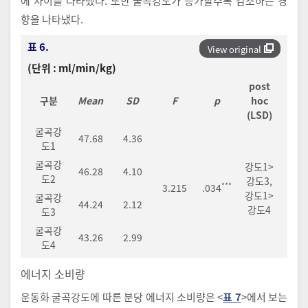
에 차이를 나타냈다. 또한 굴곡강도가 증가할수록 감소하는 경
향을 나타냈다.
표 6.
View original
(단위 : ml/min/kg)
post
구분
Mean
SD
F
p
hoc
(LSD)
굴곡강
47.68
4.36
도1
굴곡강
강도1>
46.28
4.10
도2
강도3,
***
3.215
.034
강도1>
굴곡강
44.24
2.12
강도4
도3
굴곡강
43.26
2.99
도4
에너지 소비량
운동화 굴곡강도에 따른 분당 에너지 소비량은 <
표 7
>에서 보는