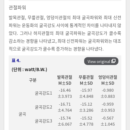
관절파워
발목관절, 무릎관절, 엉덩이관절의 최대 굴곡파워와 최대 신전
파워는 운동화의 굴곡강도 사이에 통계적인 차이를 나타내지 않
았다. 그러나 하지관절의 최대 굴곡파워는 굴곡강도가 클수록
감소하는 경향을 나타냈고, 최대 신전파워는 굴곡파워와는 대조
적으로 굴곡강도가 클수록 증가하는 경향을 나타냈다.
표 4.
View original
(단위 : watt/B.W.)
발목관절
무릎관절
엉덩이관절
구분
M±SD
M±SD
M±SD
-16.46
-15.97
-0.980
굴곡강도1
±3.973
±4.848
±0.883
-16.71
-15.12
-0.959
굴곡강도2
±4.764
±3.286
±0.953
굴곡
-15.74
-15.52
-0.567
굴곡강도3
±6.067
±4.778
±1.045