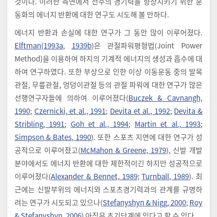
것이다. 이러한 측면에서 선수의 경기력을 향상시키기 위한 운
동화의 에너지 반환에 대한 연구도 시도해 볼 만하다.
에너지 반환과 손실에 대한 연구가 그 동안 많이 이루어졌다.
Elftman(1993a
,
1939b
)은 관절파워평형법(Joint Power
Method)을 이용하여 하지의 기계적 에너지의 생성과 흡수에 대
하여 연구하였다. 또한 부상으로 인한 이상 이동운동 중의 발목
관절, 무릎관절, 엉덩이관절 등의 관절 파워에 대한 연구가 많은
선행연구자들에 의하여 이루어졌다(
Buczek & Cavnangh,
1990
;
Czernicki, et al., 1991
;
Devita et al., 1992
;
Devita &
Stribling, 1991
;
Goh et al., 1994
;
Martin et al., 1993
;
Simpson & Bates, 1990
). 또한 스포츠 지면에 대한 연구가 성
공적으로 이루어졌고(
McMahon & Greene, 1979
), 신발 개발
분야에서도 에너지 반환에 대한 제한적이긴 하지만 성공적으로
이루어졌다(
Alexander & Bennet, 1989
;
Turnball, 1989
). 최
근에는 신발부위의 에너지와 스포츠경기력과의 관계를 규명하
려는 연구가 시도되고 있으나(
Stefanyshyn & Nigg, 2000
;
Roy
& Stefanyshyn, 2006
) 아직은 초기단계에 있다고 할 수 있다.