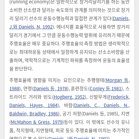
(running economy)은 일반적으로 장거리달리기를 하는 동안
소비한 산소량과 달리는 속도와의 관계를 의미하는 것으로 장거
리 달리기 선수의 운동수행능력과 밀접한 관계가 있다(
Daniels,
J.와 Daniels, N, 1992
). 에너지를 효율적으로 사용하면 장거리
달리기 경기에서 그 만큼 운동수행능력 발휘에 유리하기 때문에
주행효율은 매우 중요하다. 주행효율의 측정 방법은 생리학적으
로는 최대하운동 상태에서 일정하게 유지되는 산소소비량을 산
출하며, 역학적으로는 기계적인 파워를 측정하여 운동의 효율성
을 판단한다.
주행효율에 영향을 미치는 요인으로는 주행형태(
Morgan 등,
1988
), 연령(
Daniels 등, 1978
), 훈련정도(
Conley 등,1981
), 스
트라이드 거리와 빈도(
Hogberg, 1952
), 신발무게(
Frederick,
Daniels, Hayes, 1984
), 바람(
Daniels, C., Daniels, N.,
Baldwin, Bradley, 1986
), 공기 저항(Daniels 등, 1985), 지면
(
McMahon & Gress, 1979
)등이 있다. 이 밖에도 선수의 유니
폼, 착지형태, 지면형태, 피로 등도 주행효율에 미치는 추가적인
영향으로 볼 수 있다(
Daniels, J와 Daniels, N., 1992
).