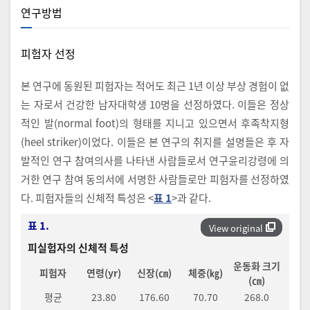
연구방법
피험자 선정
본 연구에 동원된 피험자는 적어도 최근 1년 이상 부상 경험이 없
는 자로서 건강한 남자대학생 10명을 선정하였다. 이들은 정상
적인 발(normal foot)의 형태를 지니고 있으면서 후족착지형
(heel striker)이었다. 이들은 본 연구의 취지를 설명들은 후 자
발적인 연구 참여의사를 나타낸 사람들로서 연구윤리강령에 의
거한 연구 참여 동의서에 서명한 사람들로만 피험자를 선정하였
다. 피험자들의 신체적 특성은 <
표 1
>과 같다.
표 1.
View original
피실험자의 신체적 특성
운동화 크기
피험자
연령(yr)
신장(㎝)
체중(㎏)
(㎝)
평균
23.80
176.60
70.70
268.0