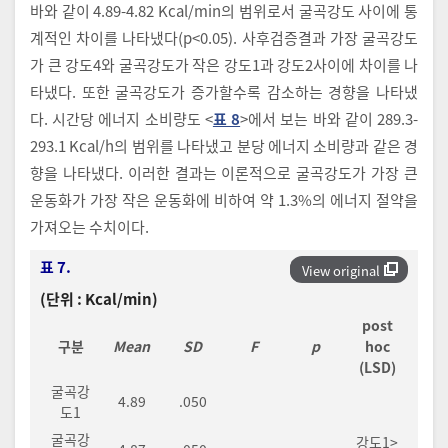
바와 같이 4.89-4.82 Kcal/min의 범위로서 굴곡강도 사이에 통
계적인 차이를 나타냈다(p<0.05). 사후검증결과 가장 굴곡강도
가 큰 강도4와 굴곡강도가 작은 강도1과 강도2사이에 차이를 나
타냈다. 또한 굴곡강도가 증가할수록 감소하는 경향을 나타냈
다. 시간당 에너지 소비량도 <
표 8
>에서 보는 바와 같이 289.3-
293.1 Kcal/h의 범위를 나타냈고 분당 에너지 소비량과 같은 경
향을 나타냈다. 이러한 결과는 이론적으로 굴곡강도가 가장 큰
운동화가 가장 작은 운동화에 비하여 약 1.3%의 에너지 절약을
가져오는 수치이다.
표 7.
View original
(단위 : Kcal/min)
post
구분
Mean
SD
F
p
hoc
(LSD)
굴곡강
4.89
.050
도1
굴곡강
강도1>