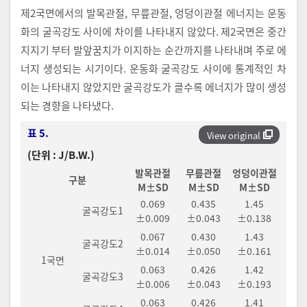
제2국면에서의 발목관절, 무릎관절, 엉덩이관절 에너지는 운동
화의 굴곡강도 사이에 차이를 나타내지 않았다. 제2국면은 중간
지지기 부터 발앞꿈치가 이지하는 순간까지를 나타내며 주로 에
너지 생성되는 시기이다. 운동화 굴곡강도 사이에 통계적인 차
이는 나타내지 않았지만 굴곡강도가 클수록 에너지가 많이 생성
되는 경향을 나타냈다.
표 5.
View original
(단위 : J/B.W.)
발목관절
무릎관절
엉덩이관절
구분
M±SD
M±SD
M±SD
0.069
0.435
1.45
굴곡강도1
±0.009
±0.043
±0.138
0.067
0.430
1.43
굴곡강도2
±0.014
±0.050
±0.161
1국면
0.063
0.426
1.42
굴곡강도3
±0.006
±0.043
±0.193
0.063
0.426
1.41