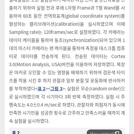
출하기 위하여 실험 전과 후에 L자형 Frame과 T형 Wand를 사
용하여 60초 동안 전역좌표계(global coordinate system)를
형성하는 캘리브레이션(calibration)을 실시하였으며 이때
Sampling rate는 120frames/sec로 설정하였다. 각 카메라는
데이터 케이블을 통하여 동조(synchronization)되어 있으며 1
대의 마스터 카메라는 랜 케이블을 통하여 측정용 데스크톱 컴퓨
터로 데이터를 전송하게 된다. 전송된 데이터는 Cortex
3.0(Motion Analysis, USA)버전을 이용하여 저장하였다. 복장
은 마커로 오인할 수 있는 영향을 배제하기 위하여 검은색 타이
즈를 착용 시킨 후 하지 관절과 일부 분절 및 운동화에 반사마커
를 부착하였다<
표 2
><
그림 3
>. 실험은 무순(random order)으
로 실시하였으며 각 시기마다 3회 반복 측정하였다. 실험 시 주
행속도는 4.0±0.4 m/sec로 하였다. 관찰자와 피험자가 동시에
만족한 시기만을 성공한 횟수로 간주하고 만족스러울 때까지 계
속 실험을 실시하였다.
표 2.
View original