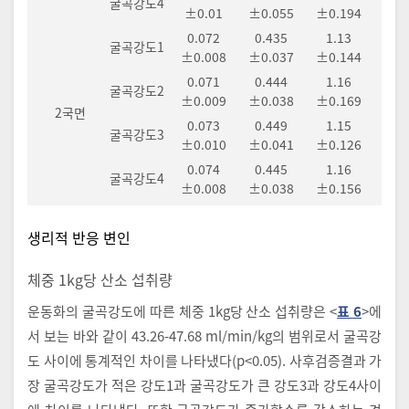
굴곡강도4
±0.01
±0.055
±0.194
0.072
0.435
1.13
굴곡강도1
±0.008
±0.037
±0.144
0.071
0.444
1.16
굴곡강도2
±0.009
±0.038
±0.169
2국면
0.073
0.449
1.15
굴곡강도3
±0.010
±0.041
±0.126
0.074
0.445
1.16
굴곡강도4
±0.008
±0.038
±0.156
생리적 반응 변인
체중 1kg당 산소 섭취량
운동화의 굴곡강도에 따른 체중 1kg당 산소 섭취량은 <
표 6
>에
서 보는 바와 같이 43.26-47.68 ml/min/kg의 범위로서 굴곡강
도 사이에 통계적인 차이를 나타냈다(p<0.05). 사후검증결과 가
장 굴곡강도가 적은 강도1과 굴곡강도가 큰 강도3과 강도4사이