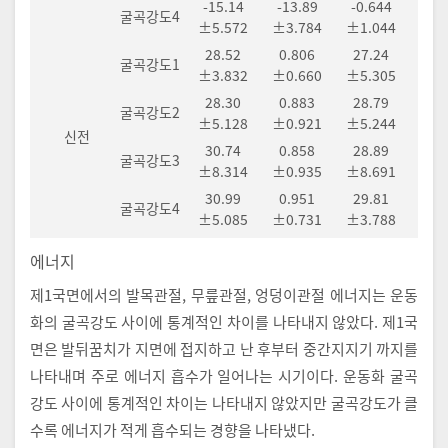
-15.14
-13.89
-0.644
굴곡강도4
±5.572
±3.784
±1.044
28.52
0.806
27.24
굴곡강도1
±3.832
±0.660
±5.305
28.30
0.883
28.79
굴곡강도2
±5.128
±0.921
±5.244
신전
30.74
0.858
28.89
굴곡강도3
±8.314
±0.935
±8.691
30.99
0.951
29.81
굴곡강도4
±5.085
±0.731
±3.788
에너지
제1국면에서의 발목관절, 무릎관절, 엉덩이관절 에너지는 운동
화의 굴곡강도 사이에 통계적인 차이를 나타내지 않았다. 제1국
면은 발뒤꿈치가 지면에 접지하고 난 후부터 중간지지기 까지를
나타내며 주로 에너지 흡수가 일어나는 시기이다. 운동화 굴곡
강도 사이에 통계적인 차이는 나타내지 않았지만 굴곡강도가 클
수록 에너지가 적게 흡수되는 경향을 나타냈다.