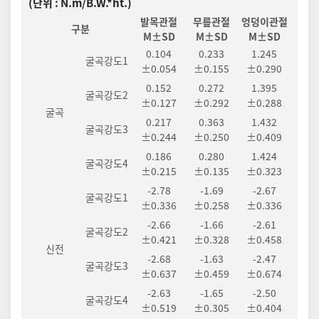
(단위 : N.m/B.W.*ht.)
발목관절
무릎관절
엉덩이관절
구분
M±SD
M±SD
M±SD
0.104
0.233
1.245
굴곡강도1
±0.054
±0.155
±0.290
0.152
0.272
1.395
굴곡강도2
±0.127
±0.292
±0.288
굴곡
0.217
0.363
1.432
굴곡강도3
±0.244
±0.250
±0.409
0.186
0.280
1.424
굴곡강도4
±0.215
±0.135
±0.323
-2.78
-1.69
-2.67
굴곡강도1
±0.336
±0.258
±0.336
-2.66
-1.66
-2.61
굴곡강도2
±0.421
±0.328
±0.458
신전
-2.68
-1.63
-2.47
굴곡강도3
±0.637
±0.459
±0.674
-2.63
-1.65
-2.50
굴곡강도4
±0.519
±0.305
±0.404