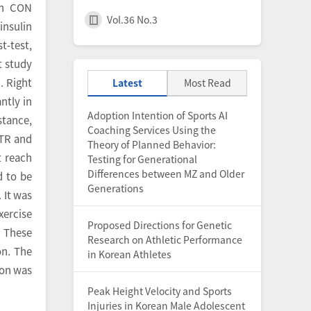
in CON
Vol.36 No.3
insulin
t-test,
t study
. Right
Latest
Most Read
ntly in
Adoption Intention of Sports AI
stance,
Coaching Services Using the
 TR and
Theory of Planned Behavior:
t reach
Testing for Generational
Differences between MZ and Older
d to be
Generations
 It was
xercise
Proposed Directions for Genetic
 These
Research on Athletic Performance
on. The
in Korean Athletes
ion was
Peak Height Velocity and Sports
Injuries in Korean Male Adolescent