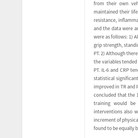
from their own veh
maintained their lif
resistance, inflamma
and the data were a
were as follows: 1) A
grip strength, standi
PT. 2) Although there
the variables tended
PT. IL-6 and CRP te
statistical significa
improved in TR and PT
concluded that the 1
training would be 
interventions also w
increment of physica
found to be equally 