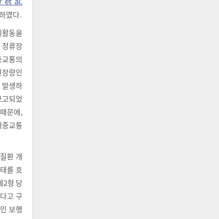
 et al.
하였다.
체활동을
고 정류장
중교통의
 권장량인
게 발생하
보고되었
 때문에,
 대중교통
 질환 개
상태를 호
제2형 당
한다고 구
동인 보행