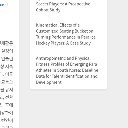
Soccer Players: A Prospective
nce
Cohort Study
Kinematical Effects of a
Customized Seating Bucket on
Turning Performance in Para Ice
Hockey Players: A Case Study
신체활동
 실정이
Anthropometric and Physical
, 인슐린
Fitness Profiles of Emerging Para
이상 지속
Athletes in South Korea: Baseline
다. 이들
Data for Talent Identification and
대중교통으
Development
턴을 유지
고, 전환
 전․후에
 이용하여
든 변인이
 그리고