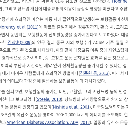
MI)가 감소하였고, 비만이 될 확률이 81% 감소한 것으로 나타났다.
Hoehner
압, 그리고 당뇨병 개선에 대중교통의 이용이 긍정적 영향을 미쳤다고 주장
 증진에 효과적인 이유는 이동 시에 필연적으로 발생하는 보행활동이 신
Morency et al.(2011)
에 따르면 출발지에서 정류장까지, 환승 시, 그리
하면서 동반되는 보행활동이 신체활동량을 증가시킨다고 보고하였다. 대
유도한
김상훈(2009)
의 연구 결과 통근 시의 보행수가 ACSM 기준 일일
수준으로 증가된 것으로 나타났다. 이와 같이 대중교통 이용 중에 자연스럽
 효과적으로 증가시키며, 중·고강도 운동 못지않은 효과를 갖는 것으로 
또한 체력적 부담과 시간적인 제약 없이 신체활동량을 증가시킬 수 있다는 점
 내기 어려운 사람들에게 효과적인 방법이다(
김종원 등, 2013
). 따라서
체의 의미보다 과정 중에 발생하는 보행활동에 더 가치가 있다.
를 살펴보면, 보행활동의 증가는 비만, 고혈압, 그리고 당뇨병 등의 만성
미친다고 보고되었다(
Steele, 2010
). 당뇨병의 관리방법으로서 환자의 
키는 운동이 권장되고 있으며(
Nishida et al., 2001
), 미국당뇨병학회는 
3~5일의 유산소 운동을 통하여 700~2,000 kcal의 에너지를 소모해야 
다(
American Diabetes Association: ADA, 2012
). 일종의 유산소 운