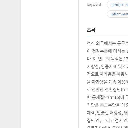
keyword
aerobic e
inflamma
초록
선진 외국에서는 통근
이 건강수준에 미치는 
다. 이 연구의 목적은
저항성, 염증지표 및 간
적으로 자가용을 이용해 
을 자가용을 계속 이용
로 전환한 전환집단(n=
한 통제집단(n=15)에
집단은 통근수단을 대중
체력, 인슐린 저항성,
집단 간, 그리고 검사 
운동집단에서 유의하게 