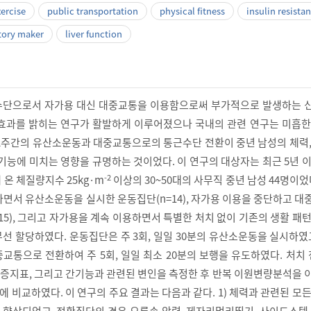
xercise
public transportation
physical fitness
insulin resista
tory maker
liver function
수단으로서 자가용 대신 대중교통을 이용함으로써 부가적으로 발생하는 
효과를 밝히는 연구가 활발하게 이루어졌으나 국내의 관련 연구는 미흡한
 12주간의 유산소운동과 대중교통으로의 통근수단 전환이 중년 남성의 체력
기능에 미치는 영향을 규명하는 것이었다. 이 연구의 대상자는 최근 5년 
-2
온 체질량지수 25kg·m
이상의 30~50대의 사무직 중년 남성 44명이었
하면서 유산소운동을 실시한 운동집단(n=14), 자가용 이용을 중단하고 
15), 그리고 자가용을 계속 이용하면서 특별한 처치 없이 기존의 생활 패
 무선 할당하였다. 운동집단은 주 3회, 일일 30분의 유산소운동을 실시하였
교통으로 전환하여 주 5회, 일일 최소 20분의 보행을 유도하였다. 처치
 염증지표, 그리고 간기능과 관련된 변인을 측정한 후 반복 이원변량분석을
간에 비교하였다. 이 연구의 주요 결과는 다음과 같다. 1) 체력과 관련된 모
향상되었고, 전환집단의 경우 오른손 악력, 제자리멀리뛰기, 사이드스텝,