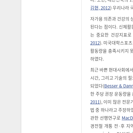
김현, 2012
) 우리나라 
자가용 의존과 건강의 
된다는 점이다. 신체활
는 중요한 건강지표로
2012
). 미국대학스포
활동량을 충족시키지 못
하였다.
최근 바쁜 현대사회에서
시간, 그리고 기술의 필
되었다(
Besser & Dan
한 주당 권장 운동량을
2011
), 이미 많은 
법 중 하나라고 주장하였다(W
관한 선행연구로
MacDo
경전철 개통 전·후 지