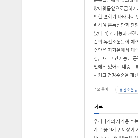
앉아윗몸앞으로굽히기가 
의한 변화가 나타나지 
련하여 운동집단과 전환
났다. 4) 간기능과 관
간의 유산소운동이 체력
수단을 자가용에서 대중
성, 그리고 간기능에 긍
인에게 있어서 대중교
시키고 건강수준을 개선
주요 용어
유산소운동
서론
우리나라의 자가용 수는 
가구 중 9가구 이상이
다. 또한, 대한민국의 1