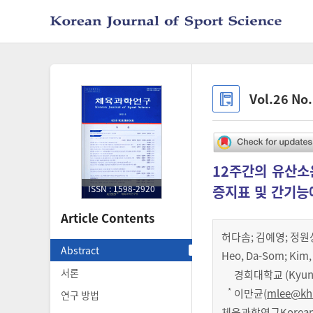
Vol.26 No
12주간의 유산소
증지표 및 간기능
ISSN : 1598-2920
Article Contents
허다솜
;
김예영
;
정원
Abstract
Heo, Da-Som; Kim,
서론
경희대학교 (Kyung 
*
이만균(
mlee@khu
연구 방법
체육과학연구Korean Jo