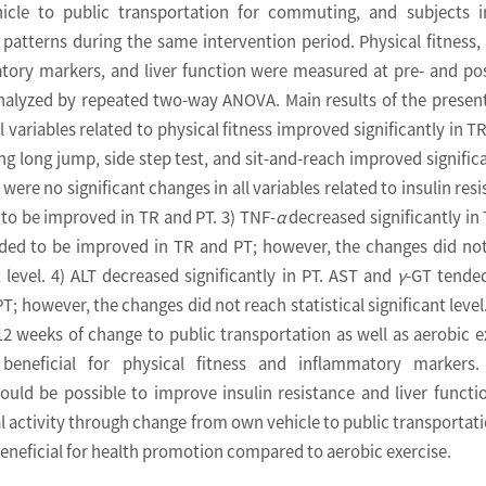
icle to public transportation for commuting, and subjects 
e patterns during the same intervention period. Physical fitness, 
tory markers, and liver function were measured at pre- and pos
nalyzed by repeated two-way ANOVA. Main results of the presen
ll variables related to physical fitness improved significantly in TR
ng long jump, side step test, and sit-and-reach improved significa
 were no significant changes in all variables related to insulin resi
 to be improved in TR and PT. 3) TNF-
α
decreased significantly in
nded to be improved in TR and PT; however, the changes did no
nt level. 4) ALT decreased significantly in PT. AST and
γ
-GT tende
; however, the changes did not reach statistical significant level.
2 weeks of change to public transportation as well as aerobic e
beneficial for physical fitness and inflammatory markers.
ould be possible to improve insulin resistance and liver functi
l activity through change from own vehicle to public transportat
beneficial for health promotion compared to aerobic exercise.