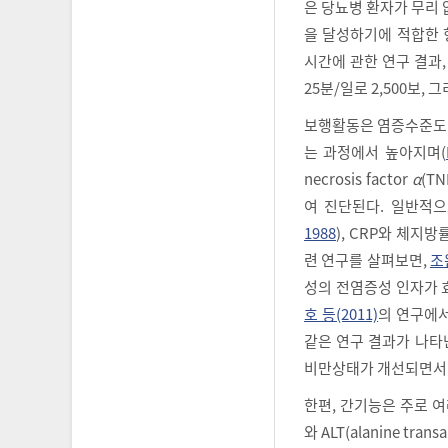
은 당뇨병 환자가 무리 
을 달성하기에 적합한 
시간에 관한 연구 결과,
25분/일로 2,500보,
보행활동은 염증수준도 
는 과정에서 높아지며(
necrosis factor
α
(TN
여 진단된다. 일반적으
1988
), CRP와 체지
련 연구를 살펴보면,
조
성의 전염증성 인자가 
호 등(2011)
의 연구에서
같은 연구 결과가 나타
비만상태가 개선되면서 
한편, 간기능은 주로 여러
와 ALT(alanine t