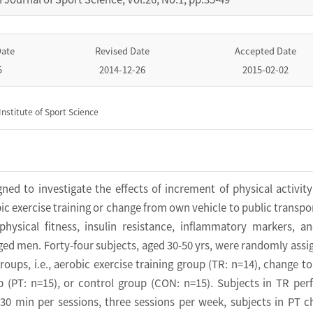
Date
Revised Date
Accepted Date
5
2014-12-26
2015-02-02
nstitute of Sport Science
ned to investigate the effects of increment of physical activity
c exercise training or change from own vehicle to public transpo
ysical fitness, insulin resistance, inflammatory markers, an
ged men. Forty-four subjects, aged 30-50 yrs, were randomly assi
roups, i.e., aerobic exercise training group (TR: n=14), change to
p (PT: n=15), or control group (CON: n=15). Subjects in TR pe
 30 min per sessions, three sessions per week, subjects in PT 