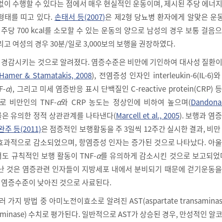
없이 수행할 수 있다는 점에서 매우 현실적인 운동이며, 제시된 주당 에너
형태를 띠고 있다.
손태서 등(2007)
은 제2형 당뇨병 환자에게 알맞은 운
 주당 700 kcal를 소모할 수 있는 운동의 양으로 남성의 경우 보통 걸음
 그리고 여성의 경우 30분/일로 3,000보의 보행을 권장하였다.
경감시키는 것으로 알려졌다. 염증수준은 비만에 기인하여 대사성 질환이
Hamer & Stamatakis, 2008
), 전염증성 인자인 interleukin-6(IL-6)와
F-
α
), 그리고 미세 염증반응 표시 단백질인 C-reactive protein(CRP)
로 비만인의 TNF-
α
와 CRP 농도는 정상인에 비하여 높으며(
Dandona 
방률은 유의한 정적 상관관계를 나타낸다(
Marcell et al., 2005
). 보행과 염
완주 등(2011)
은 점증적인 보행활동을 주 3일씩 12주간 실시한 결과, 비만
효과적으로 감소되었으며, 항염증성 인자는 증가된 것으로 나타났다. 아
도 규칙적인 보행 활동이 TNF-
α
를 유의하게 감소시킨 것으로 보고되었다
난 것은 염증관련 인자들이 지방세포 내에서 분비되기 때문에 걷기운동을
염증수준이 낮아진 것으로 사료된다.
 가지 방법 중 아미노전이효소로 알려진 AST(aspartate transaminas
ransaminase) 수치로 평가된다. 일반적으로 AST가 상승된 경우, 만성적인 알