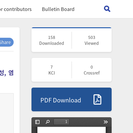
r contributors
Bulletin Board
158
503
Share
Downloaded
Viewed
7
0
성, 염
KCI
Crossref
PDF Download