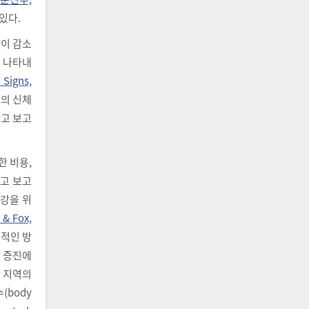
있다.
이 감소
 나타내
 Signs,
한의 신체
다고 보고
 비용,
다고 보고
건강을 위
& Fox,
용적인 방
강 증진에
te 지역의
(body