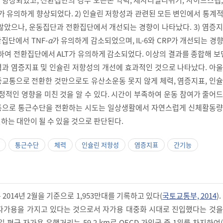
유의하게 향상되었다. 2) 인슐린 저항성과 관련된 모든 변인에서 통계적
않았으나, 운동집단과 전환집단에서 개선되는 경향이 나타났다. 3) 염증
집단에서 TNF-
α
가 유의하게 감소되었으며, IL-6와 CRP가 개선되는 경
련하여 전환집단에서 ALT가 유의하게 감소되었다. 이상의 결과를 종합해 보면
과 염증지표 및 인슐린 저항성의 개선에 효과적인 것으로 나타났다. 아울
교통으로 전환한 것만으로도 유산소운동 못지 않게 체력, 염증지표, 인슐
정적인 영향을 미친 것을 알 수 있다. 시간이 부족하여 운동 참여가 줄어
통으로 통근수단을 전환하는 시도는 일상생활에서 자연스럽게 신체활동량
하는 대안이 될 수 있을 것으로 판단된다.
통근수단
체력
인슐린 저항성
염증지표
간기능
2014년 2월을 기준으로 1,953만대를 기록하고 있다(
국토교통부, 2014
)
 자가용을 가지고 있다는 것으로서 자가용 대중화 시대로 진입했다는 것을
일 평균 자가용 운행거리는 59.2 km로 OECD 가입국 중 1위를 차지하여(