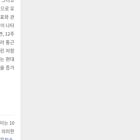
으로 유
지표와 관
향이 나타
, 12주
러 통근
린 저항
드는 현대
을 증가
. 이는 10
 의미한
문진수,