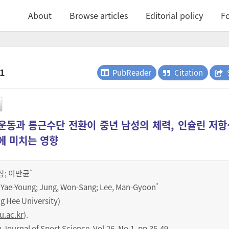
About
Browse articles
Editorial policy
Fo
.1
PubReader
Citation
운동과 통근수단 전환이 중년 남성의 체력, 인슐린 저항
에 미치는 영향
*
상
;
이만균
*
 Yae-Young; Jung, Won-Sang; Lee, Man-Gyoon
Hee University)
.ac.kr
).
urnal of Sport Science
,
Vol.
26
,
No.
1
,
pp.
35-49