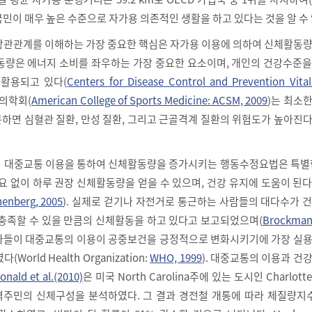
국민이 매우 높은 수준으로 자가용 의존적인 생활을 하고 있다는 것을 알 수 
상관관계를 이해하는 가장 중요한 핵심은 자가용 이용에 의하여 신체활동량
동량은 에너지 소비를 좌우하는 가장 중요한 요소이며, 개인의 건강수준을
 활용되고 있다(
Centers for Disease Control and Prevention Vital
츠의학회(
American College of Sports Medicine: ACSM, 2009
)는 최소
하면 심혈관 질환, 만성 질환, 그리고 근골격계 질환의 위험도가 높아진
 대중교통 이용을 통하여 신체활동량을 증가시키는 행동수정요법은 특별한
요 없이 하루 권장 신체활동량을 얻을 수 있으며, 건강 유지에 도움이 된
nenberg, 2005
). 실제로 걷기나 자전거로 통근하는 사람들의 대다수가 
 충족할 수 있을 만큼의 신체활동을 하고 있다고 보고되었으며(
Brockman 
전문가들이 대중교통의 이용이 공중보건을 긍정적으로 변화시키기에 가장 실
orld Health Organization:
WHO, 1999
). 대중교통의 이용과 건
nald et al.(2010)
은 미국 North Carolina주에 있는 도시인 Charlot
역주민의 신체구성을 분석하였다. 그 결과 경전철 개통에 따라 체질량지수