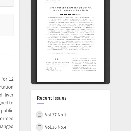
 for 12
rtation
d liver
Recent Issues
gned to
 public
Vol.37 No.1
rformed
changed
Vol.36 No.4