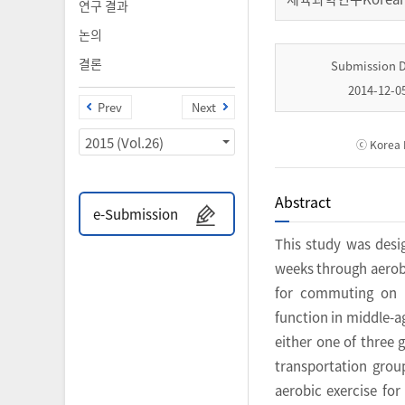
연구 결과
논의
결론
Submission 
2014-12-0
Prev
Next
2015 (Vol.26)
ⓒ Korea I
Abstract
e-Submission
This study was desig
weeks through aerobi
for commuting on ph
function in middle-a
either one of three g
transportation grou
aerobic exercise for