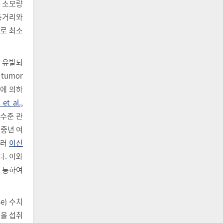
지 소모량
동거리와
으로 최소
 유발되
 tumor
 등에 의하
et al.,
증수준 관
 중년 여
울러
이신
. 이와
 통하여
e) 수치
코올 섭취