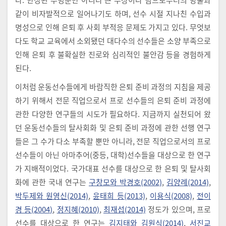
같이 비자발적으로 일어나기도 하며, 선수 시절 지나친 수입과
명성으로 인해 은퇴 후 사회 부적응 문제도 가지고 있다. 무엇보
다도 학교 교육에서 소외됐던 대다수의 선수들은 소양 부족으로
인해 은퇴 후 불확실한 진로와 심리적인 불안감 등을 경험하게
된다.
이처럼 운동선수들에게 바람직한 은퇴 준비 과정의 지침을 제공
하기 위해서 전문 직업으로서 프로 선수들의 은퇴 준비 과정에
관한 다양한 연구들의 시도가 필요하다. 지금까지 실천되어 왔
던 운동선수들의 탈사회화 및 은퇴 준비 과정에 관한 선행 연구
들은 그 수가 다소 부족할 뿐만 아니라, 전문 직업으로서의 프로
선수들이 아닌 아마추어(중등, 대학)선수들을 대상으로 한 연구
가 지배적이었다. 국가대표 선수를 대상으로 한 은퇴 및 탈사회
화에 관한 국내 연구는
구창모와 박경호(2002)
,
김양례(2014)
,
박두제와 원영신(2014)
,
윤태희 등(2013)
,
이용식(2008)
,
전이
경 등(2004)
,
정지혜(2010)
,
최재섭(2014)
정도가 있으며, 프로
선수를 대상으로 한 연구는
김지태와 김원식(2014)
,
서진교