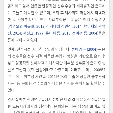
할지라도 앞서 언급한 한정적인 선수 수명과 비자발적인 은퇴에
는 그들도 예외일 수 없으며, 은퇴 후 재사회화 과정에서 학력저
하 및 소양부족으로 인한 사회부적응 문제들은 여러 선행연구
(
김경오와 이규일, 2013
;
김지태와 김원식, 2014
;
박두제와 원영
신, 2014
;
서진교, 1977
;
윤태희 등, 2013
;
전이경 등, 2004
)들을
통해 나타나고 있다.
넷째, 선수시절 지나친 수입과 명성이다.
전이경 등(2004)
은 은
퇴 선수들은 선수 시절 획득한 수입과 명성을 기반으로 은퇴 후
삶도 성공적일 것이라고 기대하지만 대부분 선수들의 은퇴 후 생
활은 그렇지 못한 실정이라고 하였으며, 이러한 문제는 2008년
‘프로야구 이호성 사건’과 2011년 ‘K리그 출신 정종관 승부조작
파문’ 등 은퇴한 선수들의 안타까운 사례를 통해서도 확인할 수
있다.
앞서 살펴본 선행연구들에서 밝혀진 바와 같이 운동선수들은 일
반 노동시장에서의 정상적인 은퇴와는 다른 양상을 보이고 있
다. 한정된 수명뿐만 아니라 큰 부상이나 팀으로부터의 방출과