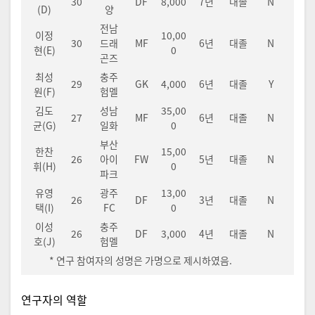
30
DF
8,000
7년
대졸
N
(D)
양
전남
이정
10,00
30
드래
MF
6년
대졸
N
현(E)
0
곤즈
최성
충주
29
GK
4,000
6년
대졸
Y
원(F)
험멜
김도
성남
35,00
27
MF
6년
대졸
N
균(G)
일화
0
부산
한찬
15,00
26
아이
FW
5년
대졸
N
휘(H)
0
파크
유영
광주
13,00
26
DF
3년
대졸
N
택(I)
FC
0
이성
충주
26
DF
3,000
4년
대졸
N
호(J)
험멜
* 연구 참여자의 성명은 가명으로 제시하였음.
연구자의 역할