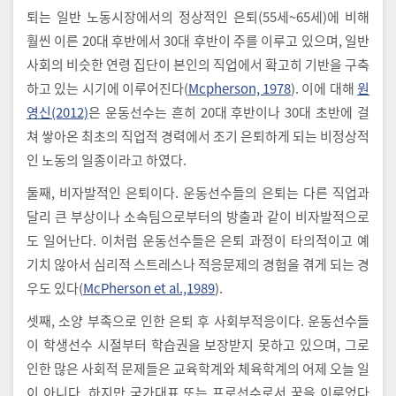
퇴는 일반 노동시장에서의 정상적인 은퇴(55세~65세)에 비해
훨씬 이른 20대 후반에서 30대 후반이 주를 이루고 있으며, 일반
사회의 비슷한 연령 집단이 본인의 직업에서 확고히 기반을 구축
하고 있는 시기에 이루어진다(
Mcpherson, 1978
). 이에 대해
원
영신(2012)
은 운동선수는 흔히 20대 후반이나 30대 초반에 걸
쳐 쌓아온 최초의 직업적 경력에서 조기 은퇴하게 되는 비정상적
인 노동의 일종이라고 하였다.
둘째, 비자발적인 은퇴이다. 운동선수들의 은퇴는 다른 직업과
달리 큰 부상이나 소속팀으로부터의 방출과 같이 비자발적으로
도 일어난다. 이처럼 운동선수들은 은퇴 과정이 타의적이고 예
기치 않아서 심리적 스트레스나 적응문제의 경험을 겪게 되는 경
우도 있다(
McPherson et al.,1989
).
셋째, 소양 부족으로 인한 은퇴 후 사회부적응이다. 운동선수들
이 학생선수 시절부터 학습권을 보장받지 못하고 있으며, 그로
인한 많은 사회적 문제들은 교육학계와 체육학계의 어제 오늘 일
이 아니다. 하지만 국가대표 또는 프로선수로서 꿈을 이루었다