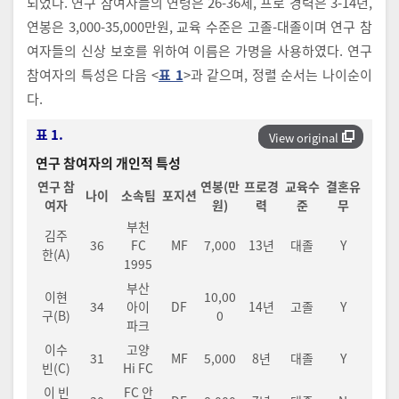
되었다. 연구 참여자들의 연령은 26-36세, 프로 경력은 3-14년,
연봉은 3,000-35,000만원, 교육 수준은 고졸-대졸이며 연구 참
여자들의 신상 보호를 위하여 이름은 가명을 사용하였다. 연구
참여자의 특성은 다음 <
표 1
>과 같으며, 정렬 순서는 나이순이
다.
표 1.
View original
연구 참여자의 개인적 특성
연구 참
연봉(만
프로경
교육수
결혼유
나이
소속팀
포지션
여자
원)
력
준
무
부천
김주
36
FC
MF
7,000
13년
대졸
Y
한(A)
1995
부산
이현
10,00
34
아이
DF
14년
고졸
Y
구(B)
0
파크
이수
고양
31
MF
5,000
8년
대졸
Y
빈(C)
Hi FC
이 빈
FC 안