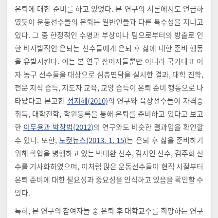
은퇴에 대한 준비를 하고 있었다. 본 연구의 서론에서도 언급하
였듯이 운동선수들의 은퇴는 일반인들과 다른 특수성을 지니고
있다. 그 중 한정적인 수명과 부상이나 팀으로부터의 방출로 인
한 비자발적인 은퇴는 선수들에게 은퇴 후 삶에 대한 준비 행동
을 유발시킨다. 이는 본 연구 참여자들뿐만 아니라 국가대표 여
자 농구 선수들을 대상으로 심층면담을 실시한 결과, 대학 진학,
전문 지식 습득, 지도자 교육, 교양 습득이 은퇴 준비 행동으로 나
타났다고 본고한
정지혜(2010)
의 연구와 육상선수들이 자격증
취득, 대학진학, 학원등록을 통해 은퇴를 준비하고 있다고 보고
한
이두용과 박창범(2012)
의 연구와도 비슷한 결과임을 확인할
수 있다. 또한,
노컷뉴스(2013. 1. 15)
는 은퇴 후 삶을 준비하기
위해 학업을 병행하고 있는 박태환 선수, 김자인 선수, 김주희 선
수를 기사화하였으며, 이처럼 많은 운동선수들이 현직 시절부터
은퇴 준비에 대한 필요성과 중요성을 인식하고 있음을 확인할 수
있다.
특히, 본 연구의 참여자들 중 은퇴 후 대학교수를 희망하는 연구