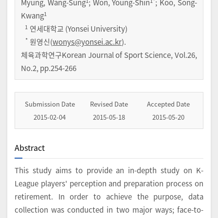
1
1
*
Myung, Wang-Sung
; Won, Young-Shin
; Koo, Song-
1
Kwang
1
연세대학교 (Yonsei University)
*
원영신(
wonys@yonsei.ac.kr
).
체육과학연구Korean Journal of Sport Science
,
Vol.
26
,
No.
2
,
pp.
254-266
Submission Date
Revised Date
Accepted Date
2015-02-04
2015-05-18
2015-05-20
Abstract
This study aims to provide an in-depth study on K-
League players' perception and preparation process on
retirement. In order to achieve the purpose, data
collection was conducted in two major ways; face-to-