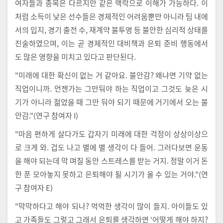
여자들과 종목은 다르지만 같은 맥락으로 이해가 가능하다. 이
처럼 소득이 낮은 선수들은 경제적인 어려움뿐만 아니라 팀 내에
서의 입지, 경기 출전 수, 재계약 불투명 등 불안한 심리적 상태를
진술하였으며, 이는 곧 경제적인 대비책과 은퇴 준비 행동에서
도 많은 영향을 미치고 있다고 판단된다.
"미래에 대한 확신이 없는 거 같아요. 불안감? 왜냐면 기약 없는
직업이니까. 언젠가는 그만둬야 하는 직업이고 그것도 늦은 시
기가 아니라 젊었을 때 그만 둬야 되기 때문에 거기에서 오는 불
안감."(연구 참여자 I)
"마음 편하게 살다가도 갑자기 미래에 대한 걱정이 상상이상으
로 크게 와. 겁도 나고 별에 별 생각이 다 들어. 그러다보면 운동
을 해야 되는데 막 며칠 동안 스트레스를 받는 거지. 정말 이거 돈
한 푼 모아놓지 못하고 은퇴해야 될 시기가 올 수 있는 거야."(연
구 참여자 E)
"막막하다고 해야 되나? 먹먹한 생각이 많이 들지. 아이들도 있
고 가족들도 그렇고 그래서 은퇴를 생각하면 ‘어떻게 해야 하지?