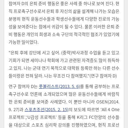
참여자 D의 은퇴 준비 행동은 좋은 사례 중 하나로 보여 진다. 현
직 프로축구선수로서 은퇴 후 자신의 삶을 설계해 나가는 모습은
분명히 현직 운동선수들과 학생선수들에게 다양한 진로의 가능
성을 보여준다는 점에서 귀감이 될 수 있다. 물론 이러한 은퇴 준
비 행동은 개인의 희생과 소속 구단의 적극적인 협조가 있었기에
가능한 일이었다.
"은퇴 후에 강단에 서고 싶어. (중략)박사과정 수업을 듣고 있고
기회가 되면 세미나나 학회에 가고 관련된 자격증도 많이 취득하
고 있지. 나는 군대 연기 목적으로 대학원 등록만 하는 다른 선수
들이랑은 전혀 달라. 나는 무조건 다 참여했지."(연구 참여자 D)
연구 참여자 D는
풋볼리스트(2013. 5. 6)
를 통해 공부하는 프로
축구선수로 언론에 소개되었으며 많은 운동선수들에게 바람직
한 은퇴 준비를 보여준 사례였다. 이 뿐만 아니라 OSEN(2014.
9. 27)과
스포츠조선(2015. 2. 15)
의 보도에 따르면 ‘All 4 One
프로젝트ʼ,ʻU감성 프로젝트ʼ 등을 통해 K리그 FC안양의 선수들
을 대상으로 스포츠 심리학 강의를 진행하였으며, 현직 프로선