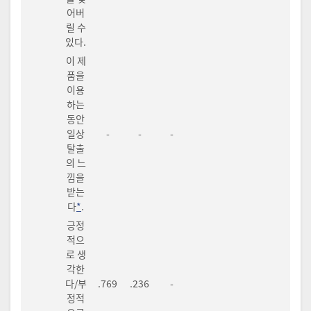
어버
릴 수
있다.
이 제
품을
이용
하는
동안
일상
-
-
-
탈출
의 느
낌을
받는
다
*
.
긍정
적으
로 생
각한
다/부
.769
.236
-
정적