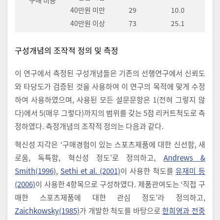
구매 비용
40만원 미만
29
10.0
40만원 이상
73
25.1
구성개념의 조작적 정의 및 측정
이 연구에서 측정된 구성개념들은 기존의 선행연구에서 신뢰도
와 타당도가 검증된 것을 사용하여 이 연구의 목적에 맞게 수정
하여 사용하였으며, 사용된 모든 설문문항은 1(전혀 그렇지 않
다)에서 5(매우 그렇다)까지의 범위를 갖는 5점 리커트척도로 측
정하였다. 측정개념의 조작적 정의는 다음과 같다.
혁신성 지각은 ‘구매경험이 있는 스포츠제품에 대한 신선함, 새
로움, 독특함, 혁신성 정도’로 정의하고,
Andrews &
Smith(1996)
,
Sethi et al. (2001)
이 사용한 척도를
유재미 등
(2006)
이 사용한 4항목으로 구성하였다. 제품관여도는 ‘직접 구
매한 스포츠제품에 대한 관심 정도’라 정의하고,
Zaichkowsky(1985)
가 개발한 척도를 바탕으로
한희영과 전중