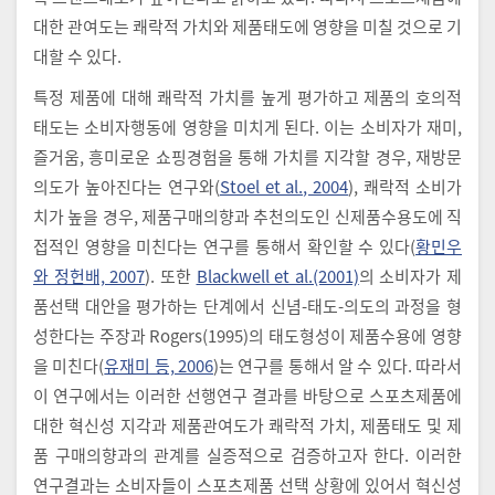
대한 관여도는 쾌락적 가치와 제품태도에 영향을 미칠 것으로 기
대할 수 있다.
특정 제품에 대해 쾌락적 가치를 높게 평가하고 제품의 호의적
태도는 소비자행동에 영향을 미치게 된다. 이는 소비자가 재미,
즐거움, 흥미로운 쇼핑경험을 통해 가치를 지각할 경우, 재방문
의도가 높아진다는 연구와(
Stoel et al., 2004
), 쾌락적 소비가
치가 높을 경우, 제품구매의향과 추천의도인 신제품수용도에 직
접적인 영향을 미친다는 연구를 통해서 확인할 수 있다(
황민우
와 정헌배, 2007
). 또한
Blackwell et al.(2001)
의 소비자가 제
품선택 대안을 평가하는 단계에서 신념-태도-의도의 과정을 형
성한다는 주장과 Rogers(1995)의 태도형성이 제품수용에 영향
을 미친다(
유재미 등, 2006
)는 연구를 통해서 알 수 있다. 따라서
이 연구에서는 이러한 선행연구 결과를 바탕으로 스포츠제품에
대한 혁신성 지각과 제품관여도가 쾌락적 가치, 제품태도 및 제
품 구매의향과의 관계를 실증적으로 검증하고자 한다. 이러한
연구결과는 소비자들이 스포츠제품 선택 상황에 있어서 혁신성