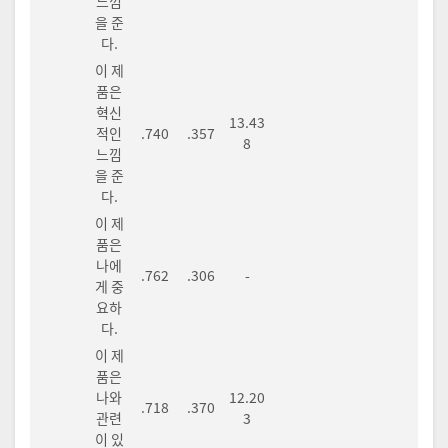
느낌
을 준
다.
이 제
품은
혁신
13.43
적인
.740
.357
8
느낌
을 준
다.
이 제
품은
나에
.762
.306
-
게 중
요하
다.
이 제
품은
나와
12.20
.718
.370
관련
3
이 있