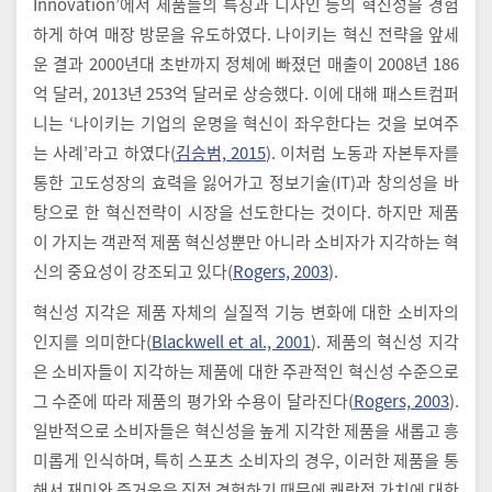
Innovation’에서 제품들의 특징과 디자인 등의 혁신성을 경험
하게 하여 매장 방문을 유도하였다. 나이키는 혁신 전략을 앞세
운 결과 2000년대 초반까지 정체에 빠졌던 매출이 2008년 186
억 달러, 2013년 253억 달러로 상승했다. 이에 대해 패스트컴퍼
니는 ‘나이키는 기업의 운명을 혁신이 좌우한다는 것을 보여주
는 사례’라고 하였다(
김승범, 2015
). 이처럼 노동과 자본투자를
통한 고도성장의 효력을 잃어가고 정보기술(IT)과 창의성을 바
탕으로 한 혁신전략이 시장을 선도한다는 것이다. 하지만 제품
이 가지는 객관적 제품 혁신성뿐만 아니라 소비자가 지각하는 혁
신의 중요성이 강조되고 있다(
Rogers, 2003
).
혁신성 지각은 제품 자체의 실질적 기능 변화에 대한 소비자의
인지를 의미한다(
Blackwell et al., 2001
). 제품의 혁신성 지각
은 소비자들이 지각하는 제품에 대한 주관적인 혁신성 수준으로
그 수준에 따라 제품의 평가와 수용이 달라진다(
Rogers, 2003
).
일반적으로 소비자들은 혁신성을 높게 지각한 제품을 새롭고 흥
미롭게 인식하며, 특히 스포츠 소비자의 경우, 이러한 제품을 통
해서 재미와 즐거움을 직접 경험하기 때문에 쾌락적 가치에 대한