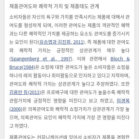
제품관여도와 쾌락적 가치 및 제품태도 관계
소비자들은 자신의 욕구와 가치를 만족시키는 제품에 대해서 관
여도를 형성하게 되며, 이러한 관여도는 제품의 객관적인 혜택
과는 다른 쾌락적인 가치를 제공하는 요소도 관여도를 증가시키
는 요인이 된다(
유승엽과 김진희, 2011
). 즉 제품에 대한 관여도
와 쾌락적 가치는 긍정적인 상관관계가 매우 높다
(
Spangenberg et al., 1997
). 이와 관련해서
Bloch &
Bruce(1984)
은 쇼핑에 대한 관여도가 높은 소비자들은 쇼핑을
하나의 레저 활동이나 취미활동으로 인지하고 있다고 지적하며,
관여도와 쾌락적 가치는 상관관계가 높다고 주장하였다. 또한
김용만 등(2011)
은 프로배구에 대한 관여도가 높을수록 쾌락적
관람가치에 긍정적인 영향을 미친다고 보고 하였고,
임경복
(2006)
은 의복관여도와 쾌락적 쇼핑가치가 상관관계가 가장 높
으며, 의복관여도 요인이 쾌락적 가치에 가장 큰 영향을 미친다
고 하였다.
제품관여도는 커뮤니케이션에 있어서 소비자가 제품을 경험한