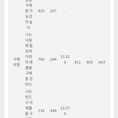
구매
할 가
.822
.207
-
능성
이 높
다.
나는
다음
에 필
요하
다면
13.31
구매
.786
.264
이 제
6
.811
.855
.663
의향
품을
구매
할 것
이다.
나는
반드
시 이
제품
12.27
.716
.448
을 구
6