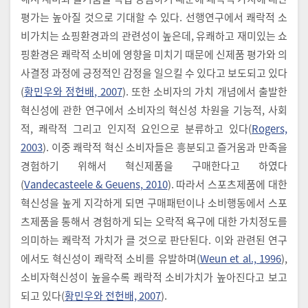
평가는 높아질 것으로 기대할 수 있다. 선행연구에서 쾌락적 소
비가치는 쇼핑환경과의 관련성이 높은데, 유쾌하고 재미있는 쇼
핑환경은 쾌락적 소비에 영향을 미치기 때문에 신제품 평가와 의
사결정 과정에 긍정적인 감정을 일으킬 수 있다고 보도되고 있다
(
황민우와 정헌배, 2007
). 또한 소비자의 가치 개념에서 출발한
혁신성에 관한 연구에서 소비자의 혁신성 차원을 기능적, 사회
적, 쾌락적 그리고 인지적 요인으로 분류하고 있다(
Rogers,
2003
). 이중 쾌락적 혁신 소비자들은 흥분되고 즐거움과 만족을
경험하기 위해서 혁신제품을 구매한다고 하였다
(
Vandecasteele & Geuens, 2010
). 따라서 스포츠제품에 대한
혁신성을 높게 지각하게 되면 구매패턴이나 소비행동에서 스포
츠제품을 통해서 경험하게 되는 오락적 욕구에 대한 가치정도를
의미하는 쾌락적 가치가 클 것으로 판단된다. 이와 관련된 연구
에서도 혁신성이 쾌락적 소비를 유발하며(
Weun et al., 1996
),
소비자혁신성이 높을수록 쾌락적 소비가치가 높아진다고 보고
되고 있다(
황민우와 전헌배, 2007
).