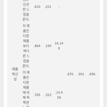
신선
.810
.251
-
한 느
낌을
준다.
이 제
품은
다른
제품
16.14
보다
.864
.190
8
색다
른 느
낌을
준다.
제품
이 제
혁신
.876
.901
.696
품은
성
다른
제품
에 비
.14.4
.785
.323
해 독
58
특한