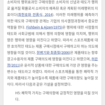
소비자의 행위효과인 구매의향은 소비자의 신념과 태도가 행위
로 옮겨질 확률로서 소비자의 예측된 혹은 계획된 미래행위의 지
표이다(
최헌호와 전홍식, 2014
). 이러한 미래행위를 예측하기
위한 태도와 구매의향 관계는 기업의 의사결정과정에서 중요한
역할을 한다.
Fishbein & Ajzen(1975)
은 행위에 대한 사람들의
태도와 사회규범에 의해서 행위 의향에 영향을 미치며, 행위의
향은 행위에 영향을 미친다고 하였다. 따라서 스포츠제품에 대
한 호의적인 태도는 제품 구매시점에서 구매하고자 하는 의도에
영향을 미칠 것이다.
정병기와 최종필(2006)
은 제품태도는 향후
광고수용자의 제품 구매의도에 영향을 미친다고 하였으며,
허은
정(2011)
은 윤리적 상품에 대한 구매의도에 가장 큰 영향을 주는
변수는 태도라고 하였다. 따라서 스포츠제품을 통한 쾌락적 가
치와 제품태도가 높아질수록 제품에 대한 구매의향도 높아질 것
이다. 따라서 다음과 같은 가설을 설정하였다.
H5: 쾌락적 가치는 구매의향에 긍정적인 영향을 미칠 것이
다.