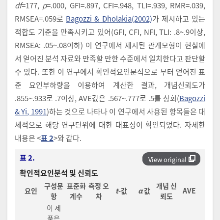
df
=177,
p
=.000, GFI=.897, CFI=.948, TLI=.939, RMR=.039,
RMSEA=.059로
Bagozzi & Dholakia(2002)
가 제시하고 있는
적합도 기준을 만족시키고 있어(GFI, CFI, NFI, TLI: .8~.9이상,
RMSEA: .05~.08이하) 이 연구에서 제시된 관계모형이 현실에
서 얻어진 분석 자료와 만족할 만한 수준에서 일치한다고 판단할
수 있다. 또한 이 연구에서 확인적요인분석으로 부터 얻어진 표
준 요인부하량을 이용하여 계산한 결과, 개념신뢰도가
.855~.933로 .7이상, AVE값은 .567~.777로 .5를 상회(
Bagozzi
& Yi, 1991
)하는 것으로 나타나 이 연구에서 사용된 항목들은 대
체적으로 해당 연구단위에 대한 대표성이 확인되었다. 자세한
내용은 <
표 2
>와 같다.
표 2.
View original
확인적요인분석 및 신뢰도
구성문
표준화
측정 오
개념 신
요인
t
-값
α
값
AVE
항
계수
차
뢰도
이 제
품은