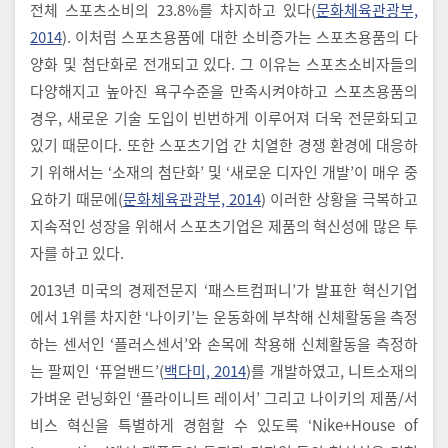
전체 스포츠소비의 23.8%를 차지하고 있다(
문화체육관광부,
2014
). 이처럼 스포츠용품에 대한 소비증가는 스포츠용품의 다
양화 및 첨단화로 전개되고 있다. 그 이유는 스포츠소비자들의
다양해지고 높아진 욕구수준을 만족시켜야하고 스포츠용품의
경우, 새로운 기술 도입이 빈번하게 이루어져 더욱 전문화되고
있기 때문이다. 또한 스포츠기업 간 치열한 경쟁 환경에 대응하
기 위해서는 ‘소재의 첨단화’ 및 ‘새로운 디자인 개발’이 매우 중
요하기 때문에(
문화체육관광부, 2014
) 이러한 상황을 극복하고
지속적인 성장을 위해서 스포츠기업은 제품의 혁신성에 많은 투
자를 하고 있다.
2013년 미국의 경제전문지 ‘패스트컴퍼니’가 발표한 혁신기업
에서 1위를 차지한 ‘나이키’는 운동화에 부착해 신체활동을 측정
하는 센서인 ‘플러스센서’와 손목에 착용해 신체활동을 측정하
는 팔찌인 ‘퓨얼밴드’(
백다미, 2014
)를 개발하였고, 니트소재의
가벼운 런닝화인 ‘플라이니트 레이서’ 그리고 나이키의 제품/서
비스 혁신을 특별하게 경험할 수 있도록 ‘Nike+House of