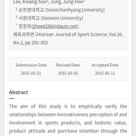
1
2
*
Lee, Kwang-Soo
; Jung, Jung-Hee
1
순천향대학교 (Soonchunhyang University)
2
서원대학교 (Seowon University)
*
정정희(
jjhee4288@daum.net
).
체육과학연구Korean Journal of Sport Science
,
Vol.
26
,
No.
2
,
pp.
292-303
Submission Date
Revised Date
Accepted Date
2015-03-21
2015-05-02
2015-05-11
Abstract
The aim of this study is to empirically verify the
relationships between innovativeness perception of and
involvement in sports products, and hedonic value,
product attitude and purchase intention through the