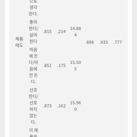
으로
생각
한다.
좋아
한다/
14.88
.815
.214
싫어
4
제품
한다
.896
.933
.777
태도
마음
에 든
다/마
15.50
.851
.175
음에
5
안 든
다.
선호
한다/
선호
15.96
.873
.162
하지
0
않는
다.
이 제
품을