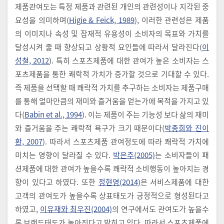
제품관여도는 특정 제품과 관련된 개인의 관련성이나 지각된 중
요성을 의미하며(
Higie & Feick, 1989
), 이러한 관련성은 제품
의 이미지나 속성 및 잠재적 유용성이 소비자의 목표와 가치를
달성시켜 줄 때 향상되고 상황적 요인들에 따라서 달라진다(
이
성철, 2012
). 특히 스포츠제품에 대한 관여가 높은 소비자는 스
포츠제품을 통한 쾌락적 가치가 증가할 것으로 기대할 수 있다.
즉 제품을 선택할 때 쾌락적 가치를 추구하는 소비자는 제품구매
를 통해 얼마만큼의 재미와 즐거움을 얻는가에 목적을 가지고 있
다(
Babin et al., 1994
). 이는 제품이 주는 기능성 보다 삶의 재미
와 즐거움을 주는 쾌락적 욕구가 크기 때문이다(
박종희와 진이
환, 2007
). 따라서 스포츠제품 관여정도에 따라 쾌락적 가치에
미치는 영향이 달라질 수 있다.
박은주(2005)
는 소비자들이 패
션제품에 대한 관여가 높을수록 쾌락적 소비행동이 높아지는 경
향이 있다고 하였다. 또한
정현영(2014)
은 서비스제품에 대한
고객의 관여도가 높을수록 상표태도가 긍정적으로 형성된다고
하였고,
이유재와 최우진(2004)
의 연구에서도 관여도가 높을수
록 브랜드태도가 높아진다고 밝히고 있다. 따라서 스포츠제품에