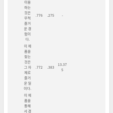
이용
하는
것은
.776
.275
-
무척
즐거
운 경
험이
다.
이 제
품을
찾는
것은
13.37
그 자
.772
.383
5
체로
즐거
운 일
이다.
이 제
품을
통해
서 경