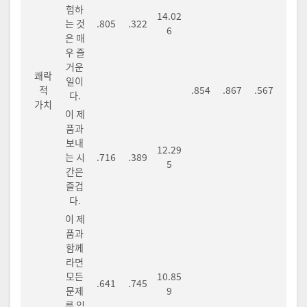
험하
14.02
는 것
.805
.322
6
은 매
우 즐
거운
쾌락
일이
적
.854
.867
.567
다.
가치
이 제
품과
보내
12.29
는 시
.716
.389
5
간은
즐겁
다.
이 제
품과
함께
라면
모든
10.85
.641
.745
문제
9
를 잊