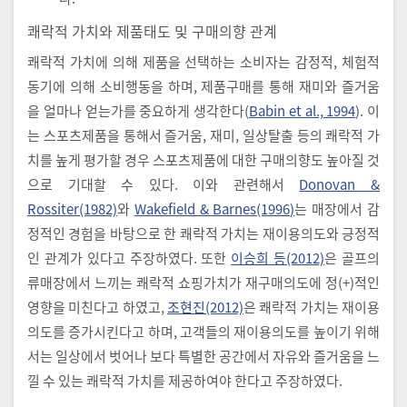
쾌락적 가치와 제품태도 및 구매의향 관계
쾌락적 가치에 의해 제품을 선택하는 소비자는 감정적, 체험적
동기에 의해 소비행동을 하며, 제품구매를 통해 재미와 즐거움
을 얼마나 얻는가를 중요하게 생각한다(
Babin et al., 1994
). 이
는 스포츠제품을 통해서 즐거움, 재미, 일상탈출 등의 쾌락적 가
치를 높게 평가할 경우 스포츠제품에 대한 구매의향도 높아질 것
으로 기대할 수 있다. 이와 관련해서
Donovan &
Rossiter(1982)
와
Wakefield & Barnes(1996)
는 매장에서 감
정적인 경험을 바탕으로 한 쾌락적 가치는 재이용의도와 긍정적
인 관계가 있다고 주장하였다. 또한
이승희 등(2012)
은 골프의
류매장에서 느끼는 쾌락적 쇼핑가치가 재구매의도에 정(+)적인
영향을 미친다고 하였고,
조현진(2012)
은 쾌락적 가치는 재이용
의도를 증가시킨다고 하며, 고객들의 재이용의도를 높이기 위해
서는 일상에서 벗어나 보다 특별한 공간에서 자유와 즐거움을 느
낄 수 있는 쾌락적 가치를 제공하여야 한다고 주장하였다.