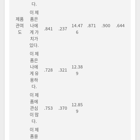
다.
이 제
제품
품은
관여
나에
14.47
.871
.900
.644
.841
.237
도
게 가
6
치가
있다.
이 제
품은
나에
12.38
.728
.321
게 유
9
용하
다.
이 제
품에
12.85
관심
.753
.370
9
이 많
다.
이 제
품을