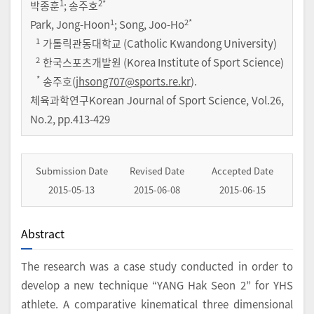
1
2
*
박종훈
;
송주호
1
2
*
Park, Jong-Hoon
; Song, Joo-Ho
1
가톨릭관동대학교 (Catholic Kwandong University)
2
한국스포츠개발원 (Korea Institute of Sport Science)
*
송주호(
jhsong707@sports.re.kr
).
체육과학연구Korean Journal of Sport Science
,
Vol.
26
,
No.
2
,
pp.
413-429
Submission Date
Revised Date
Accepted Date
2015-05-13
2015-06-08
2015-06-15
Abstract
The research was a case study conducted in order to
develop a new technique “YANG Hak Seon 2” for YHS
athlete. A comparative kinematical three dimensional