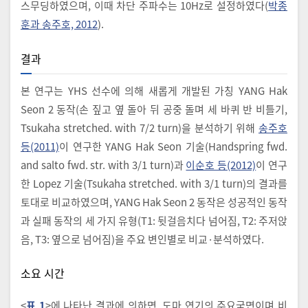
스무딩하였으며, 이때 차단 주파수는 10Hz로 설정하였다(
박종
훈과 송주호, 2012
).
결과
본 연구는 YHS 선수에 의해 새롭게 개발된 가칭 YANG Hak
Seon 2 동작(손 짚고 옆 돌아 뒤 공중 돌며 세 바퀴 반 비틀기,
Tsukaha stretched. with 7/2 turn)을 분석하기 위해
송주호
등(2011)
이 연구한 YANG Hak Seon 기술(Handspring fwd.
and salto fwd. str. with 3/1 turn)과
이순호 등(2012)
이 연구
한 Lopez 기술(Tsukaha stretched. with 3/1 turn)의 결과를
토대로 비교하였으며, YANG Hak Seon 2 동작은 성공적인 동작
과 실패 동작의 세 가지 유형(T1: 뒷걸음치다 넘어짐, T2: 주저앉
음, T3: 옆으로 넘어짐)을 주요 변인별로 비교·분석하였다.
소요 시간
<
표 1
>에 나타난 결과에 의하면, 도마 연기의 주요국면이며 비