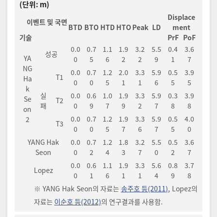
(단위: m)
Displace
이벤트 및 국면
BTD
BTO
HTD
HTO
Peak
LD
ment
기술
PrF
PoF
0.0
0.7
1.1
1.9
3.2
5.5
0.4
3.6
성공
YA
0
5
6
2
2
9
1
7
NG
0.0
0.7
1.2
2.0
3.3
5.9
0.5
3.9
T1
Ha
0
0
5
1
1
6
5
5
k
실
0.0
0.6
1.0
1.9
3.3
5.9
0.3
3.9
Se
T2
패
0
9
7
9
2
7
8
8
on
0.0
0.7
1.2
1.9
3.3
5.9
0.5
4.0
2
T3
0
0
5
7
6
7
5
0
YANG Hak
0.0
0.7
1.2
1.8
3.2
5.5
0.5
3.6
Seon
0
2
4
3
7
0
2
7
0.0
0.6
1.1
1.9
3.3
5.6
0.8
3.7
Lopez
0
1
6
1
1
4
9
8
※ YANG Hak Seon의 자료는
송주호 등(2011)
, Lopez의
자료는
이순호 등(2012)
의 연구결과를 사용함.