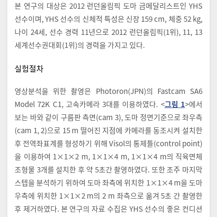
본 연구의 대상은 2012 런던올림픽 도마 금메달리스트인 YHS
선수이며, YHS 선수의 신체적 특성은 신장 159 cm, 체중 52 kg,
나이 24세, 선수 경력 11년으로 2012 런던올림픽(1위), 11, 13
세계선수권대회(1위)의 경력을 가지고 있다.
실험절차
영상분석을 위한 촬영은 Photoron(JPN)의 Fastcam SA6
Model 72K C1, 고속카메라 3대를 이용하였다. <
그림 1
>에서
보는 바와 같이 구름판 측면(cam 3), 도마 정면기준으로 좌우측
(cam 1, 2)으로 15 m 떨어진 지점에 카메라를 동조시켜 설치한
후 전역좌표계를 형성하기 위해 Visol의 통제틀(control point)
을 이용하여 1×1×2 m, 1×1×4 m, 1×1×4 m의 직육면체
조형물 3개를 설치한 후 약 5초간 촬영하였다. 또한 조주 마지막
스텝을 분석하기 위하여 도마 좌측에 위치한 1×1×4 m을 도마
우측에 위치한 1×1×2 m의 2 m 좌측으로 옮겨 5초 간 촬영한
후 제거하였다. 본 연구의 자료 수집은 YHS 선수의 좋은 컨디션