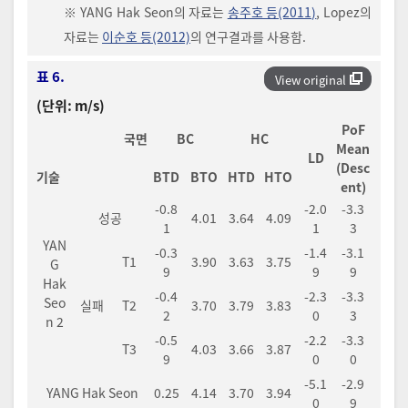
※ YANG Hak Seon의 자료는
송주호 등(2011)
, Lopez의
자료는
이순호 등(2012)
의 연구결과를 사용함.
표 6.
View original
(단위: m/s)
PoF
국면
BC
HC
Mean
LD
(Desc
기술
BTD
BTO
HTD
HTO
ent)
-0.8
-2.0
-3.3
성공
4.01
3.64
4.09
1
1
3
YAN
-0.3
-1.4
-3.1
T1
3.90
3.63
3.75
G
9
9
9
Hak
-0.4
-2.3
-3.3
Seo
실패
T2
3.70
3.79
3.83
2
0
3
n 2
-0.5
-2.2
-3.3
T3
4.03
3.66
3.87
9
0
0
-5.1
-2.9
YANG Hak Seon
0.25
4.14
3.70
3.94
0
9