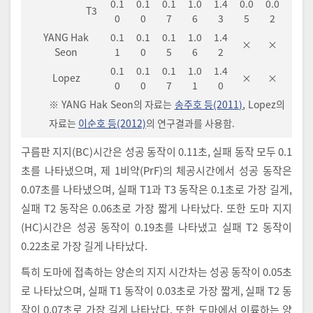
0.1
0.1
0.1
1.0
1.4
0.0
0.0
T3
0
0
7
6
3
5
2
YANG Hak
0.1
0.1
0.1
1.0
1.4
×
×
Seon
1
0
5
6
2
0.1
0.1
0.1
1.0
1.4
Lopez
×
×
0
0
7
1
0
※ YANG Hak Seon의 자료는
송주호 등(2011)
, Lopez의
자료는
이순호 등(2012)
의 연구결과를 사용함.
구름판 지지(BC)시간은 성공 동작이 0.11초, 실패 동작 모두 0.1
초를 나타냈으며, 제 1비약(PrF)의 체공시간에서 성공 동작은
0.07초를 나타냈으며, 실패 T1과 T3 동작은 0.1초로 가장 길게,
실패 T2 동작은 0.06초로 가장 짧게 나타났다. 또한 도마 지지
(HC)시간은 성공 동작이 0.19초를 나타냈고 실패 T2 동작이
0.22초로 가장 길게 나타났다.
특히 도마에 접촉하는 양손의 지지 시간차는 성공 동작이 0.05초
로 나타났으며, 실패 T1 동작이 0.03초로 가장 짧게, 실패 T2 동
작이 0.07초로 가장 길게 나타났다. 또한 도마에서 이륙하는 양