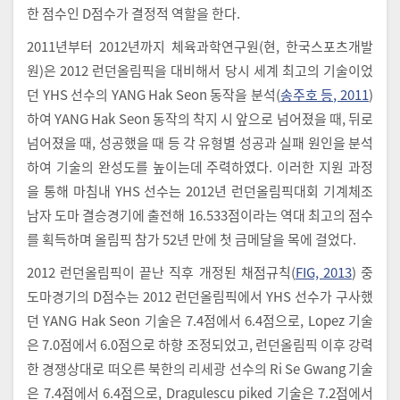
한 점수인 D점수가 결정적 역할을 한다.
2011년부터 2012년까지 체육과학연구원(현, 한국스포츠개발
원)은 2012 런던올림픽을 대비해서 당시 세계 최고의 기술이었
던 YHS 선수의 YANG Hak Seon 동작을 분석(
송주호 등, 2011
)
하여 YANG Hak Seon 동작의 착지 시 앞으로 넘어졌을 때, 뒤로
넘어졌을 때, 성공했을 때 등 각 유형별 성공과 실패 원인을 분석
하여 기술의 완성도를 높이는데 주력하였다. 이러한 지원 과정
을 통해 마침내 YHS 선수는 2012년 런던올림픽대회 기계체조
남자 도마 결승경기에 출전해 16.533점이라는 역대 최고의 점수
를 획득하며 올림픽 참가 52년 만에 첫 금메달을 목에 걸었다.
2012 런던올림픽이 끝난 직후 개정된 채점규칙(
FIG, 2013
) 중
도마경기의 D점수는 2012 런던올림픽에서 YHS 선수가 구사했
던 YANG Hak Seon 기술은 7.4점에서 6.4점으로, Lopez 기술
은 7.0점에서 6.0점으로 하향 조정되었고, 런던올림픽 이후 강력
한 경쟁상대로 떠오른 북한의 리세광 선수의 Ri Se Gwang 기술
은 7.4점에서 6.4점으로, Dragulescu piked 기술은 7.2점에서