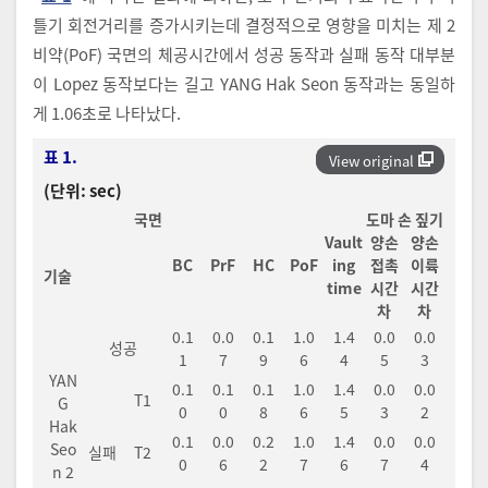
틀기 회전거리를 증가시키는데 결정적으로 영향을 미치는 제 2
비약(PoF) 국면의 체공시간에서 성공 동작과 실패 동작 대부분
이 Lopez 동작보다는 길고 YANG Hak Seon 동작과는 동일하
게 1.06초로 나타났다.
표 1.
View original
(단위: sec)
국면
도마 손 짚기
Vault
양손
양손
BC
PrF
HC
PoF
ing
접촉
이륙
기술
time
시간
시간
차
차
0.1
0.0
0.1
1.0
1.4
0.0
0.0
성공
1
7
9
6
4
5
3
YAN
0.1
0.1
0.1
1.0
1.4
0.0
0.0
T1
G
0
0
8
6
5
3
2
Hak
0.1
0.0
0.2
1.0
1.4
0.0
0.0
Seo
실패
T2
0
6
2
7
6
7
4
n 2