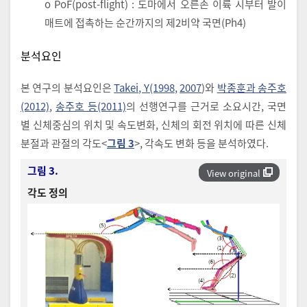
o PoF(post-flight) : 도마에서 오른손 이륙 시부터 발이
매트에 접촉하는 순간까지의 제2비약 국면(Ph4)
분석요인
본 연구의 분석요인은
Takei, Y(1998
,
2007
)와
박종훈과 송주호
(2012)
,
송주호 등(2011)
의 선행연구를 근거로 소요시간, 국면
별 신체중심의 위치 및 속도변화, 신체의 회전 위치에 따른 신체
분절과 관절의 각도<
그림 3
>, 각속도 변화 등을 분석하였다.
그림 3.
View original
각도 정의