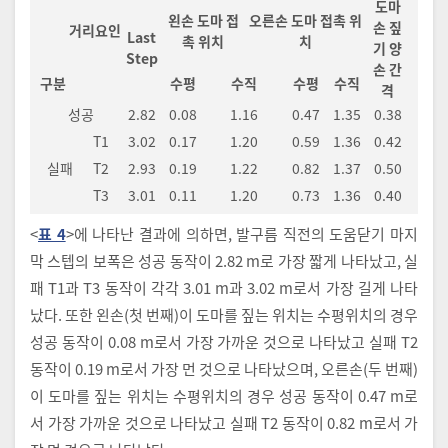
도마
왼손 도마 접
오른손 도마 접촉 위
손 짚
거리요인
Last
촉 위치
치
기 양
Step
손 간
구분
수평
수직
수평
수직
격
성공
2.82
0.08
1.16
0.47
1.35
0.38
T1
3.02
0.17
1.20
0.59
1.36
0.42
실패
T2
2.93
0.19
1.22
0.82
1.37
0.50
T3
3.01
0.11
1.20
0.73
1.36
0.40
<
표 4
>에 나타난 결과에 의하면, 발구름 직전의 도움닫기 마지
막 스텝의 보폭은 성공 동작이 2.82 m로 가장 짧게 나타났고, 실
패 T1과 T3 동작이 각각 3.01 m과 3.02 m로서 가장 길게 나타
났다. 또한 왼손(첫 번째)이 도마를 짚는 위치는 수평위치의 경우
성공 동작이 0.08 m로서 가장 가까운 것으로 나타났고 실패 T2
동작이 0.19 m로서 가장 먼 것으로 나타났으며, 오른손(두 번째)
이 도마를 짚는 위치는 수평위치의 경우 성공 동작이 0.47 m로
서 가장 가까운 것으로 나타났고 실패 T2 동작이 0.82 m로서 가