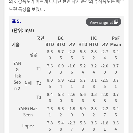
의 하강속도가 빠르게 나타난 반면 착지 순간의 수직속도는 매우
느린 특징을 보였다.
표 5.
View original
(단위: m/s)
국면
BC
HC
PoF
기술
BTD
BTO
⊿V
HTD
HTO
⊿V
Mean
8.6
5.7
-2.8
5.5
2.8
-2.7
3.4
성공
0
5
5
6
2
4
5
YAN
7.6
6.0
-1.6
5.2
3.2
-2.0
3.7
T1
G
9
3
6
4
4
0
0
Hak
8.0
5.9
-2.1
5.7
3.1
-2.5
3.7
Seo
실패
T2
5
4
1
3
8
5
1
n 2
8.4
5.8
-2.6
5.6
3.3
-2.0
3.7
T3
6
0
6
6
8
8
6
YANG Hak
7.6
5.6
-1.9
5.0
2.8
-2.2
3.4
Seon
1
2
9
9
2
7
5
7.8
5.4
-2.3
5.3
3.5
-1.8
3.6
Lopez
5
8
7
9
8
1
4