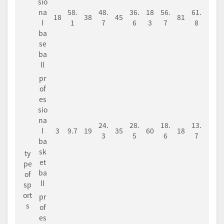
sio
na
58.
48.
36.
18
56.
61.
18
38
45
81
l
1
7
6
3
7
8
ba
se
ba
ll
pr
of
es
sio
na
24.
28.
18.
13.
l
3
9.7
19
35
60
18
3
5
6
7
ba
sk
ty
et
pe
ba
of
ll
sp
ort
pr
s
of
es