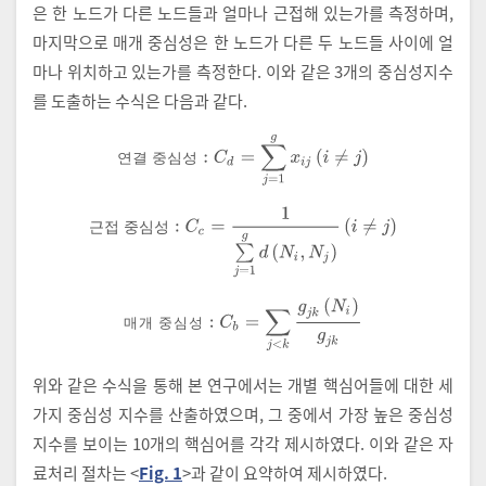
은 한 노드가 다른 노드들과 얼마나 근접해 있는가를 측정하며,
마지막으로 매개 중심성은 한 노드가 다른 두 노드들 사이에 얼
마나 위치하고 있는가를 측정한다. 이와 같은 3개의 중심성지수
를 도출하는 수식은 다음과 같다.
연
결
중
심
성
:
C
d
=
∑
j
=
1
g
x
i
j
i
≠
j
연
결
중
심
성
근
접
중
심
성
:
C
c
=
1
∑
j
=
1
g
d
N
i
,
N
j
i
≠
j
근
접
중
심
성
매
개
중
심
성
:
C
b
=
∑
j
<
k
g
j
k
N
i
g
j
k
매
개
중
심
성
위와 같은 수식을 통해 본 연구에서는 개별 핵심어들에 대한 세
가지 중심성 지수를 산출하였으며, 그 중에서 가장 높은 중심성
지수를 보이는 10개의 핵심어를 각각 제시하였다. 이와 같은 자
료처리 절차는 <
Fig. 1
>과 같이 요약하여 제시하였다.