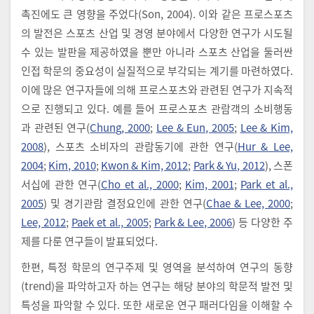
촉진에도 큰 영향을 주었다(Son, 2004). 이와 같은 프로스포츠
의 발전은 스포츠 산업 및 경영 분야에서 다양한 연구가 시도될
수 있는 발판을 제공하였을 뿐만 아니라 스포츠 산업을 둘러싼
인접 학문의 중요성이 실질적으로 부각되는 계기를 마련하였다.
이에 많은 연구자들에 의해 프로스포츠와 관련된 연구가 지속적
으로 진행되고 있다. 예를 들어 프로스포츠 관람객의 소비행동
과 관련된 연구(
Chung, 2000
;
Lee & Eun, 2005
;
Lee & Kim,
2008
), 스포츠 소비자의 관람동기에 관한 연구(
Hur & Lee,
2004
;
Kim, 2010
;
Kwon & Kim, 2012
;
Park & Yu, 2012
), 스폰
서십에 관한 연구(
Cho et al., 2000
;
Kim, 2001
;
Park et al.,
2005
) 및 경기관람 결정요인에 관한 연구(
Chae & Lee, 2000
;
Lee, 2012
;
Paek et al., 2005
;
Park & Lee, 2006
) 등 다양한 주
제를 다룬 연구들이 발표되었다.
한편, 특정 학문의 연구주제 및 영역을 분석하여 연구의 동향
(trend)을 파악하고자 하는 연구는 해당 분야의 학문적 발전 및
특성을 파악할 수 있다. 또한 새로운 연구 패러다임을 이해할 수