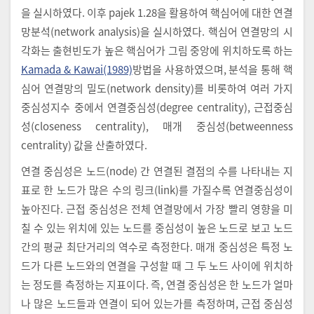
을 실시하였다. 이후 pajek 1.28을 활용하여 핵심어에 대한 연결
망분석(network analysis)을 실시하였다. 핵심어 연결망의 시
각화는 출현빈도가 높은 핵심어가 그림 중앙에 위치하도록 하는
Kamada & Kawai(1989)
방법을 사용하였으며, 분석을 통해 핵
심어 연결망의 밀도(network density)를 비롯하여 여러 가지
중심성지수 중에서 연결중심성(degree centrality), 근접중심
성(closeness centrality), 매개 중심성(betweenness
centrality) 값을 산출하였다.
연결 중심성은 노드(node) 간 연결된 결점의 수를 나타내는 지
표로 한 노드가 많은 수의 링크(link)를 가질수록 연결중심성이
높아진다. 근접 중심성은 전체 연결망에서 가장 빨리 영향을 미
칠 수 있는 위치에 있는 노드를 중심성이 높은 노드로 보고 노드
간의 평균 최단거리의 역수로 측정한다. 매개 중심성은 특정 노
드가 다른 노드와의 연결을 구성할 때 그 두 노드 사이에 위치하
는 정도를 측정하는 지표이다. 즉, 연결 중심성은 한 노드가 얼마
나 많은 노드들과 연결이 되어 있는가를 측정하며, 근접 중심성