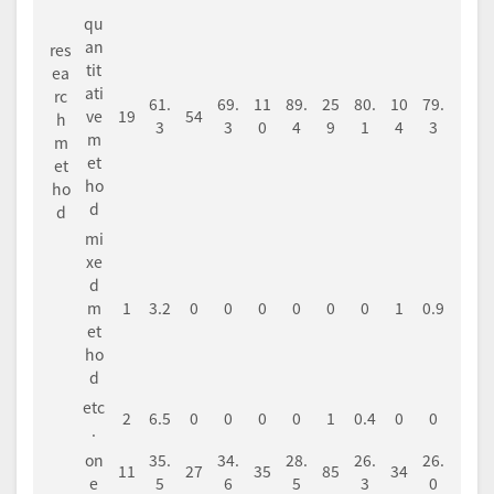
qu
an
res
tit
ea
ati
rc
61.
69.
11
89.
25
80.
10
79.
ve
19
54
h
3
3
0
4
9
1
4
3
m
m
et
et
ho
ho
d
d
mi
xe
d
m
1
3.2
0
0
0
0
0
0
1
0.9
et
ho
d
etc
2
6.5
0
0
0
0
1
0.4
0
0
.
on
35.
34.
28.
26.
26.
11
27
35
85
34
e
5
6
5
3
0