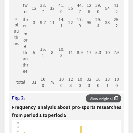
tw
38.
41.
44.
12
39.
41.
12
32
55
54
o
7
0
7
6
0
2
#
thr
14.
17.
29.
25.
3
9.7
11
22
95
33
of
ee
1
9
4
2
au
m
th
or
ors
e
16.
10.
th
5
8
11
8.9
17
5.3
10
7.6
1
3
an
thr
ee
10
10
12
10
32
10
13
10
total
31
78
0
0
3
0
3
0
1
0
Fig. 2.
View original
Frequency analysis about pro-sports researches
from period 1 to period 5