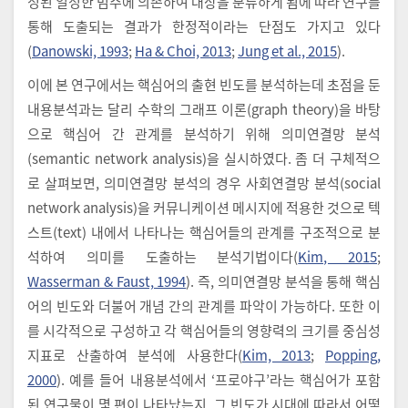
정된 일정한 범주에 의존하여 대상을 분류하게 됨에 따라 연구를
통해 도출되는 결과가 한정적이라는 단점도 가지고 있다
(
Danowski, 1993
;
Ha & Choi, 2013
;
Jung et al., 2015
).
이에 본 연구에서는 핵심어의 출현 빈도를 분석하는데 초점을 둔
내용분석과는 달리 수학의 그래프 이론(graph theory)을 바탕
으로 핵심어 간 관계를 분석하기 위해 의미연결망 분석
(semantic network analysis)을 실시하였다. 좀 더 구체적으
로 살펴보면, 의미연결망 분석의 경우 사회연결망 분석(social
network analysis)을 커뮤니케이션 메시지에 적용한 것으로 텍
스트(text) 내에서 나타나는 핵심어들의 관계를 구조적으로 분
석하여 의미를 도출하는 분석기법이다(
Kim, 2015
;
Wasserman & Faust, 1994
). 즉, 의미연결망 분석을 통해 핵심
어의 빈도와 더불어 개념 간의 관계를 파악이 가능하다. 또한 이
를 시각적으로 구성하고 각 핵심어들의 영향력의 크기를 중심성
지표로 산출하여 분석에 사용한다(
Kim, 2013
;
Popping,
2000
). 예를 들어 내용분석에서 ‘프로야구’라는 핵심어가 포함
된 연구물이 몇 편이 나타났는지, 그 빈도가 시대에 따라서 어떻