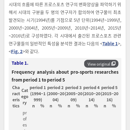
시대의 흐름에 따른 프로스포츠 연구의 변화양상을 파악하기 위
해서 시대의 구분을 두 명의 연구자가 합의하여 연구물이 최초
발견되는 시기(1994년)를 기점으로 5년 단위(1994년~1999년,
2000년~2004년, 2005년~2009년, 2010년~2014년, 2015년
~2016년)로 구성하였다. 각 시대에서 출간된 프로스포츠 관련
연구물들의 일반적인 특성을 분석한 결과는 다음의 <
Table 1
>,
<
Fig. 2
>와 같다.
Table 1.
View original
Frequency analysis about pro-sports researches
from period 1 to period 5
Cha
period 1
period 2
period 3
period 4
period 5
Cat
ract
(1994~1
(2000~20
(2005~20
(2010~20
(2015~20
ego
eris
999)
04)
09)
14)
16)
ry
tics
n
%
n
%
n
%
n
%
n
%
pr
of
es