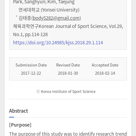
*
Park, Sanghyun; Kim, Taejung
연세대학교 (Yonsei University)
*
김태중(
body5282@gmail.com
)
체육과학연구Korean Journal of Sport Science
,
Vol.
29
,
No.
1
,
pp.
114-128
https://doi.org/10.24985/kjss.2018.29.1.114
Submission Date
Revised Date
Accepted Date
2017-12-22
2018-01-30
2018-02-14
ⓒ Korea Institute of Sport Science
Abstract
[Purpose]
The purpose of this study was to identify research trend