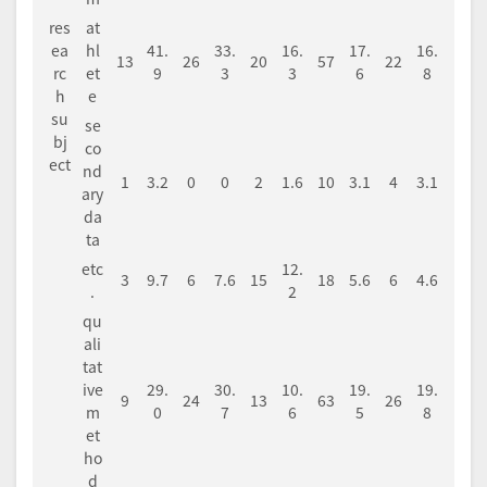
res
at
ea
hl
41.
33.
16.
17.
16.
13
26
20
57
22
rc
et
9
3
3
6
8
h
e
su
se
bj
co
ect
nd
1
3.2
0
0
2
1.6
10
3.1
4
3.1
ary
da
ta
etc
12.
3
9.7
6
7.6
15
18
5.6
6
4.6
.
2
qu
ali
tat
ive
29.
30.
10.
19.
19.
9
24
13
63
26
m
0
7
6
5
8
et
ho
d