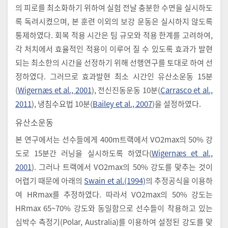
의 피로를 최소화하기 위하여 실험 전날 충분한 수면을 실시하도
록 독려시켰으며, 본 훈련 이외의 보강 운동은 실시하지 않도록
통제하였다. 회복 적용 시간은 팀 규모와 적용 한계를 고려하여,
각 처치에서 효율적인 적용이 이루어 질 수 있도록 효과가 발현
되는 최소한의 시간을 선정하기 위해 선행연구를 토대로 하여 선
정하였다. 그러므로 효과발현 최소 시간인 유산소운동 15분
(
Wigernæs et al., 2001
), 전신진동운동 10분(
Carrasco et al.,
2011
), 냉침수요법 10분(
Bailey et al., 2007
)을 설정하였다.
유산소운동
본 연구에서는 선수들에게 400m트랙에서 VO2max의 50% 강
도로 15분간 러닝을 실시하도록 하였다(
Wigernæs et al.,
2001
). 그러나 트랙에서 VO2max의 50% 강도를 맞추는 것이
어렵기 때문에 아래의
Swain et al.(1994)
의 추정공식을 이용하
여 HRmax를 추정하였다. 따라서 VO2max의 50% 강도는
HRmax 65~70% 강도와 동일함으로 선수들이 착용하고 있는
심박수 측정기(Polar, Australia)를 이용하여 설정된 강도를 맞