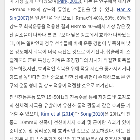
이 가장 높게 나타났으며(
Park, 2003
), 이는 본 연구에서 제시한
HRmax 70%의 강도와 동일한 수준임을 알 수 있다.
Han &
Sin(2007)
은 일반인을 대상으로 HRmax의 40%, 50%, 60%의
강도로 회복운동을 적용한 결과 HRmax 40%에서 가장 많은 젖
산 감소율이 나타나 본 연구보다 낮은 강도에서 효과가 나타났는
데, 이는 일반인의 경우 선수들에 비해 운동 경험이 부족하여 낮
은 강도에서 회복이 더욱 촉진된 것으로 여겨진다. 봅슬레이·스
켈레톤의 훈련 특성상 가벼운 조깅형태의 처치가 적절한 회복을
유도하였지만, 효과적인 회복을 위해 적용 시간을 증가시키거나
강도를 높인다면 과체중으로 인한 상해 위험이 존재하므로 본 연
구의 운동 형태 및 강도 적용이 적절할 것으로 여겨진다.
전신진동운동 또한 15~50Hz의 진동수를 통해 저강도 및 고강도
의 신체적 자극을 유발하여 유산소 동적 활동과 같은 효과를 기
대할 수 있으며,
Kim et al.(2014)
과
Song(2010)
은 20Hz의 진
동과 10mm의 진폭이 전신마사지 효과 및 근이완 효과가 있어
준비운동 및 정리운동에 효과적인 것으로 보고하였다. 이는 전
신 진동 시 피부 수용기가 외부적 자극에 반응하여 중추신경계로