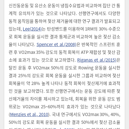
신진동운동 및 유산소 운동이 냉침수요법과 비교하여 집단 간 통
계적 유의차가 있는 것으로 나타났다. 선행연구에서도 다양한
동적 움직임을 통하여 젖산 제거율에 대한 연구 결과가 발표되고
있는데,
Lee(2014)
는 탄성밴드를 이용하여 1RM의 30% 수준으
로 회복 운동을 실시한 결과 통제군과 비교하여 높은 젖산 감소
율이 나타났다.
Spencer et al.(2008)
은 반복적인 스프린트 훈
련 후 VO2max 35% 강도의 동적 회복이 ATP 재합성 및 젖산 감
소에 효과가 있는 것으로 보고하였다.
Riganas et al.(2015)
은
탈진 운동 후 VO2max 50%의 강도로 Rowing 운동을 실시한
결과 25%의 강도로 회복 운동을 실시한 그룹과 비교하여 젖산
회복율이 약 28% 높게 나타나 동적 회복이 젖산제거에 효과적
인 것을 보고하였다. 또한 선행연구에서는 운동 강도에 따른 젖
산제거율의 차이를 제시하고 있는데, 회복을 위한 운동 강도 범
위로는 VO2max 25~60%까지 효과가 있는 것으로 나타났다
(
Menzies et al., 2010
). 국내 연구에서도 VO2max 30%, 40%,
50%의 강도로 회복 운동을 실시한 결과 50%에서 젖산 감소율