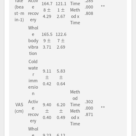
rate
Activ
.285
164.7
121.1
Time
(bea
e
.000
**
8 ±
1 ±
Meth
st·m
recov
.808
4.29
2.67
od x
in-1)
ery
Time
Whol
e
165.5
122.6
body
9 ±
7 ±
vibra
3.71
2.69
tion
Cold
wate
9.11
5.83
r
±
±
imm
0.42
0.64
ersio
Meth
n
od
Activ
.302
VAS
9.40
6.20
Time
e
.000
**
(cm)
±
±
Meth
recov
.871
0.40
0.49
od x
ery
Time
Whol
e
9.23
6.12