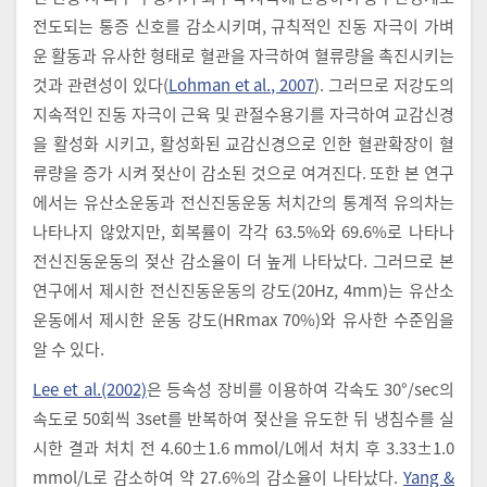
전도되는 통증 신호를 감소시키며, 규칙적인 진동 자극이 가벼
운 활동과 유사한 형태로 혈관을 자극하여 혈류량을 촉진시키는
것과 관련성이 있다(
Lohman et al., 2007
). 그러므로 저강도의
지속적인 진동 자극이 근육 및 관절수용기를 자극하여 교감신경
을 활성화 시키고, 활성화된 교감신경으로 인한 혈관확장이 혈
류량을 증가 시켜 젖산이 감소된 것으로 여겨진다. 또한 본 연구
에서는 유산소운동과 전신진동운동 처치간의 통계적 유의차는
나타나지 않았지만, 회복률이 각각 63.5%와 69.6%로 나타나
전신진동운동의 젖산 감소율이 더 높게 나타났다. 그러므로 본
연구에서 제시한 전신진동운동의 강도(20Hz, 4mm)는 유산소
운동에서 제시한 운동 강도(HRmax 70%)와 유사한 수준임을
알 수 있다.
Lee et al.(2002)
은 등속성 장비를 이용하여 각속도 30°/sec의
속도로 50회씩 3set를 반복하여 젖산을 유도한 뒤 냉침수를 실
시한 결과 처치 전 4.60±1.6 mmol/L에서 처치 후 3.33±1.0
mmol/L로 감소하여 약 27.6%의 감소율이 나타났다.
Yang &