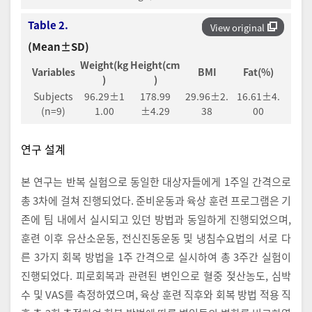
Table 2.
View original
(Mean±SD)
Weight(kg
Height(cm
Variables
BMI
Fat(%)
)
)
Subjects
96.29±1
178.99
29.96±2.
16.61±4.
(n=9)
1.00
±4.29
38
00
연구 설계
본 연구는 반복 실험으로 동일한 대상자들에게 1주일 간격으로
총 3차에 걸쳐 진행되었다. 준비운동과 육상 훈련 프로그램은 기
존에 팀 내에서 실시되고 있던 방법과 동일하게 진행되었으며,
훈련 이후 유산소운동, 전신진동운동 및 냉침수요법의 서로 다
른 3가지 회복 방법을 1주 간격으로 실시하여 총 3주간 실험이
진행되었다. 피로회복과 관련된 변인으로 혈중 젖산농도, 심박
수 및 VAS를 측정하였으며, 육상 훈련 직후와 회복 방법 적용 직