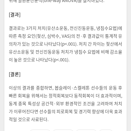
위해 일원분산분석(one-way ANOVA)를 실시하였다.
[결과]
결과로는 3가지 처치(유산소운동, 전신진동운동, 냉침수요법)에
따른 측정 요인(젖산, 심박수, VAS)의 전·후 결과값이 통계적 유
의차가 있는 것으로 나타났다(p<.001). 처치 간 차이는 젖산에서
유산소운동 및 전신진동운동 처치가 냉침수 요법에 비해 감소율
이 높은 것으로 나타났다(p<.001).
[결론]
이상의 결과를 종합하면, 봅슬레이·스켈레톤 선수들의 운동 후
빠른 회복을 위해서는 정적회복보다 동적회복이 더 효과적이며,
동계 종목 특성상 공간적·외부 환경적인 조건을 고려하여 처치
가 이루어진다면 선수들의 피로회복 및 경기력 향상에 더욱 효과
적일 것으로 사료된다.