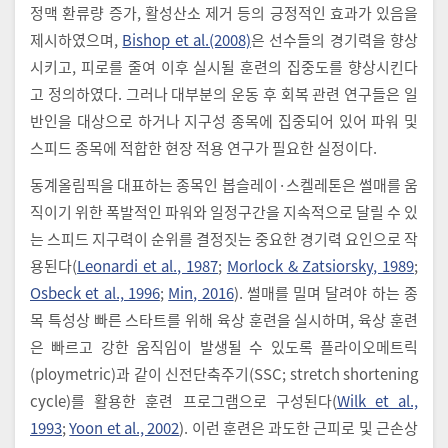
정맥 환류량 증가, 활성산소 제거 등의 긍정적인 효과가 있음을
제시하였으며,
Bishop et al.(2008)
은 선수들의 경기력을 향상
시키고, 피로를 줄여 이후 실시될 훈련의 집중도를 향상시킨다
고 정의하였다. 그러나 대부분의 운동 후 회복 관련 연구들은 일
반인을 대상으로 하거나 지구성 종목에 집중되어 있어 파워 및
스피드 종목에 적합한 현장 적용 연구가 필요한 실정이다.
동계올림픽을 대표하는 종목인 봅슬레이·스켈레톤은 썰매를 움
직이기 위한 폭발적인 파워와 일정구간을 지속적으로 달릴 수 있
는 스피드 지구력이 순위를 결정짓는 중요한 경기력 요인으로 작
용된다(
Leonardi et al., 1987
;
Morlock & Zatsiorsky, 1989
;
Osbeck et al., 1996
;
Min, 2016
). 썰매를 밀며 달려야 하는 종
목 특성상 빠른 스타트를 위해 육상 훈련을 실시하며, 육상 훈련
은 빠르고 강한 움직임이 발생될 수 있도록 플라이오메트릭
(ploymetric)과 같이 신전단축주기(SSC; stretch shortening
cycle)를 활용한 훈련 프로그램으로 구성된다(
Wilk et al.,
1993
;
Yoon et al., 2002
). 이런 훈련은 과도한 근피로 및 근손상