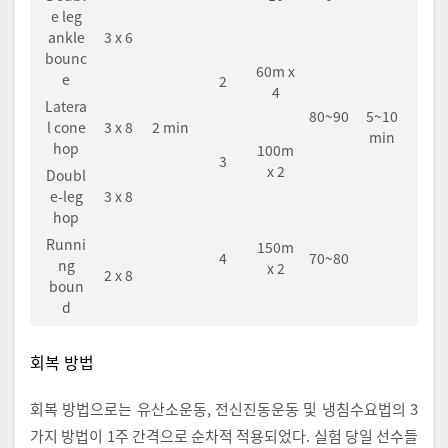
e leg
ankle
3 x 6
bounc
60m x
e
2
4
Latera
80~90
5~10
l cone
3 x 8
2 min
min
hop
100m
3
x 2
Doubl
e-leg
3 x 8
hop
Runni
150m
4
70~80
ng
x 2
2 x 8
boun
d
회복 방법
회복 방법으로는 유산소운동, 전신진동운동 및 냉침수요법의 3
가지 방법이 1주 간격으로 순차적 적용되었다. 실험 당일 선수들