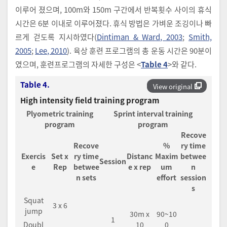
이루어 졌으며, 100m와 150m 구간에서 반복횟수 사이의 휴식
시간은 6분 이내로 이루어졌다. 휴식 방법은 가벼운 조깅이나 빠
르게 걷도록 지시하였다(
Dintiman & Ward, 2003
;
Smith,
2005
;
Lee, 2010
). 육상 훈련 프로그램의 총 운동 시간은 90분이
였으며, 훈련프로그램의 자세한 구성은 <
Table 4
>와 같다.
Table 4.
View original
High intensity field training program
Plyometric training
Sprint interval training
program
program
Recove
Recove
%
ry time
Exercis
Set x
ry time
Distanc
Maxim
betwee
Session
e
Rep
betwee
e x rep
um
n
n sets
effort
session
s
Squat
3 x 6
jump
30m x
90~10
1
Doubl
10
0