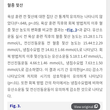
혈중 젖산
육상 훈련 전 젖산에 대한 집단 간 통계적 유의차는 나타나지 않
았다(F=.648, p>.05). 육상 훈련 직후와 회복 방법처치 이후 혈
중 젖산 농도의 변화를 비교한 결과는 <
Fig. 3
>과 같다. 유산소
운동 실시 전 육상 훈련 직후의 혈중 젖산 농도는 15.28±1.71
mmol/L, 전신진동운동 전 혈중 젖산 농도는 15.44±2.29
mmol/L, 냉침수요법 전 14.81±1.66 mmol/L로 나타났다. 회
복 방법처치 이후 젖산농도는 유산소운동 5.18±1.47 mmol/L,
전신진동운동 4.66±1.46 mmol/L, 냉침수요법 7.63±1.50
mmol/L로 감소하였다. 이 결과 시기 간 유의한(p<.01) 감소가
나타났으며 처치와 시기의 상호작용이 유의하게 나타났다
(p<.01). 또한 회복 방법 간의 차이에서는 냉침수요법에 비하여
유산소운동 및 전신진동운동이 유의하게 감소한 것으로 나타났
다.
Fig. 3.
View original