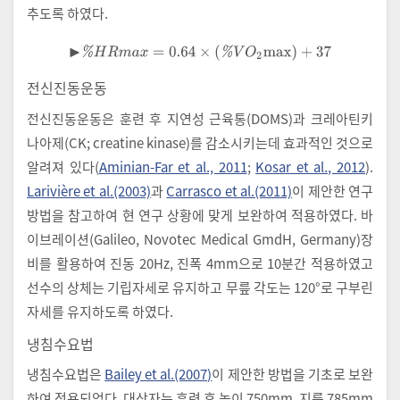
추도록 하였다.
▶
%
H
R
m
a
x
=
0.64
×
%
V
O
2
max
+
37
전신진동운동
전신진동운동은 훈련 후 지연성 근육통(DOMS)과 크레아틴키
나아제(CK; creatine kinase)를 감소시키는데 효과적인 것으로
알려져 있다(
Aminian-Far et al., 2011
;
Kosar et al., 2012
).
Larivière et al.(2003)
과
Carrasco et al.(2011)
이 제안한 연구
방법을 참고하여 현 연구 상황에 맞게 보완하여 적용하였다. 바
이브레이션(Galileo, Novotec Medical GmdH, Germany)장
비를 활용하여 진동 20Hz, 진폭 4mm으로 10분간 적용하였고
선수의 상체는 기립자세로 유지하고 무릎 각도는 120°로 구부린
자세를 유지하도록 하였다.
냉침수요법
냉침수요법은
Bailey et al.(2007)
이 제안한 방법을 기초로 보완
하여 적용되었다. 대상자는 훈련 후 높이 750mm, 지름 785mm