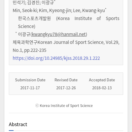
*
민석기
;
김경진
;
이광규
*
Min, Seok-ki; Kim, Kyeong-jin; Lee, Kwang-kyu
한국스포츠개발원 (Korea Institute of Sports
Science)
*
이광규(
kwangkyu78@hanmail.net
)
체육과학연구Korean Journal of Sport Science
,
Vol.
29
,
No.
1
,
pp.
222-235
https://doi.org/10.24985/kjss.2018.29.1.222
Submission Date
Revised Date
Accepted Date
2017-11-17
2017-12-26
2018-02-13
ⓒ Korea Institute of Sport Science
Abstract