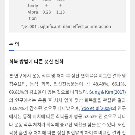
body
±
±
vibra
0.23
1.13
tion
*
p
<.001 : significant main effect or interaction
논 의
회복 방법에 따른 젖산 변화
본 연구에서 운동 직후 및 처치 후 젖산 변화율을 비교한 결과 냉
침수요법, 동적 회복, 전신진동운동이 각 48.48%, 66.1%,
69.81%의 감소율이 있는 것으로 나타났다.
Sung & Kim(2017)
의 연구에서는 운동 후 처치 없이 젖산 회복률을 관찰한 결과
18.92%가 감소된 것으로 나타났으며,
Yoo et al(2009)
의 연구
에서는 동적 처치에 따른 회복률이 평균 52.53%인 것으로 나타
나 운동 직후 처치가 회복에 중요한 역할을 함을 알 수 있다. 또한
육상 훈련 후 처치에 따른 젖산 발현양의 차이를 비교한 결과 전