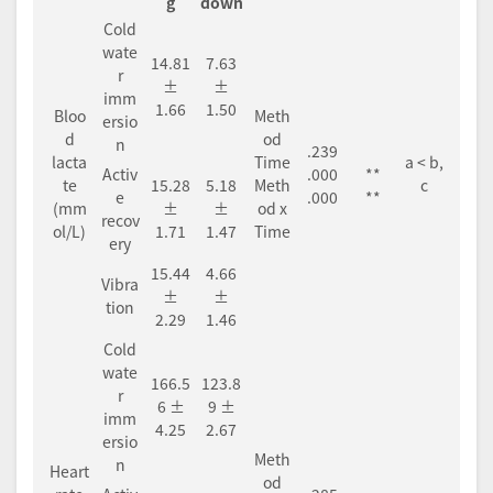
g
down
Cold
wate
14.81
7.63
r
±
±
imm
1.66
1.50
Bloo
Meth
ersio
d
od
n
.239
lacta
Time
a < b,
Activ
.000
**
te
15.28
5.18
Meth
c
e
.000
**
(mm
±
±
od x
recov
ol/L)
1.71
1.47
Time
ery
15.44
4.66
Vibra
±
±
tion
2.29
1.46
Cold
wate
166.5
123.8
r
6 ±
9 ±
imm
4.25
2.67
ersio
Meth
n
Heart
od