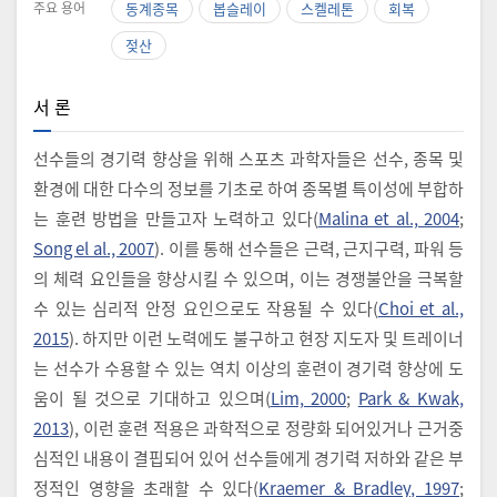
주요 용어
동계종목
봅슬레이
스켈레톤
회복
젖산
서 론
선수들의 경기력 향상을 위해 스포츠 과학자들은 선수, 종목 및
환경에 대한 다수의 정보를 기초로 하여 종목별 특이성에 부합하
는 훈련 방법을 만들고자 노력하고 있다(
Malina et al., 2004
;
Song el al., 2007
). 이를 통해 선수들은 근력, 근지구력, 파워 등
의 체력 요인들을 향상시킬 수 있으며, 이는 경쟁불안을 극복할
수 있는 심리적 안정 요인으로도 작용될 수 있다(
Choi et al.,
2015
). 하지만 이런 노력에도 불구하고 현장 지도자 및 트레이너
는 선수가 수용할 수 있는 역치 이상의 훈련이 경기력 향상에 도
움이 될 것으로 기대하고 있으며(
Lim, 2000
;
Park & Kwak,
2013
), 이런 훈련 적용은 과학적으로 정량화 되어있거나 근거중
심적인 내용이 결핍되어 있어 선수들에게 경기력 저하와 같은 부
정적인 영향을 초래할 수 있다(
Kraemer & Bradley, 1997
;