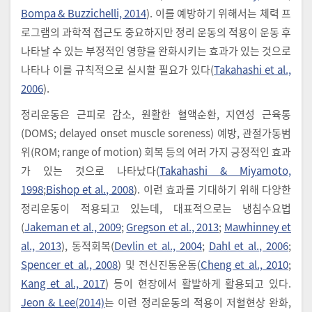
Bompa & Buzzichelli, 2014
). 이를 예방하기 위해서는 체력 프
로그램의 과학적 접근도 중요하지만 정리 운동의 적용이 운동 후
나타날 수 있는 부정적인 영향을 완화시키는 효과가 있는 것으로
나타나 이를 규칙적으로 실시할 필요가 있다(
Takahashi et al.,
2006
).
정리운동은 근피로 감소, 원활한 혈액순환, 지연성 근육통
(DOMS; delayed onset muscle soreness) 예방, 관절가동범
위(ROM; range of motion) 회복 등의 여러 가지 긍정적인 효과
가 있는 것으로 나타났다(
Takahashi & Miyamoto,
1998
;
Bishop et al., 2008
). 이런 효과를 기대하기 위해 다양한
정리운동이 적용되고 있는데, 대표적으로는 냉침수요법
(
Jakeman et al., 2009
;
Gregson et al., 2013
;
Mawhinney et
al., 2013
), 동적회복(
Devlin et al., 2004
;
Dahl et al., 2006
;
Spencer et al., 2008
) 및 전신진동운동(
Cheng et al., 2010
;
Kang et al., 2017
) 등이 현장에서 활발하게 활용되고 있다.
Jeon & Lee(2014)
는 이런 정리운동의 적용이 저혈현상 완화,