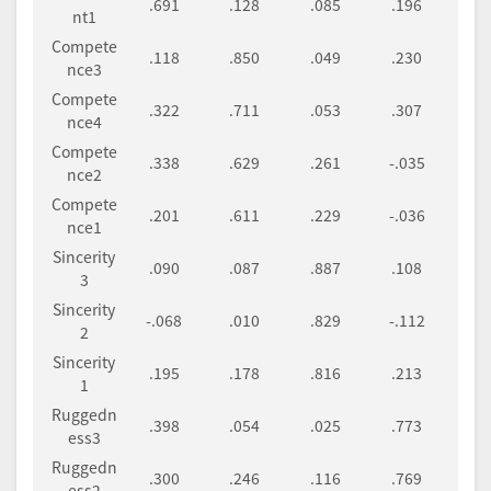
.691
.128
.085
.196
nt1
Compete
.118
.850
.049
.230
nce3
Compete
.322
.711
.053
.307
nce4
Compete
.338
.629
.261
-.035
nce2
Compete
.201
.611
.229
-.036
nce1
Sincerity
.090
.087
.887
.108
3
Sincerity
-.068
.010
.829
-.112
2
Sincerity
.195
.178
.816
.213
1
Ruggedn
.398
.054
.025
.773
ess3
Ruggedn
.300
.246
.116
.769
ess2