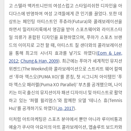
고 스텔라 맥카트니만의 여성스럽고 스타일리쉬한 디자인을 아
디다스에 반영하여 여성 고객들에게 큰 인기를 끌었다. 또한 데
상트는 페인팅 아티스트인 푸츄라(Futura)와 콜래보레이션을
하면서 밀리터리룩에서 영감을 받아 스포츠웨어와 라이프스타
일 의류가 혼합된 디자인을 표현하였으며, 푸마가 스포츠 브랜
드의 이미지로 고전 할 때, 아티스트 질 샌더와의 콜라보레이션
을 통해 최고의 시너지 효과를 낳기도 하였다(
Eom & Lee,
2012
;
Chung & Han, 2009
). 최근에는 푸마가 세계적인 뮤지션
위켄드(The Weeknd)와 콜라보레이션으로 스트리트 웨어 컬렉
션 ‘푸마 엑스오(PUMA XO)’를 론칭, 첫 시그니처 아이템인 ‘푸
마 엑스오 패러렐(Puma XO Parallel)’ 부츠를 공개했으며, 나이
키는 미국 출신의 뮤지션이자 패션 디자이너 및 아티스트로 활약
하고 있는 ‘퍼렐 윌리엄스’와 함께한 모델 ‘테니스 휴(Tennis
Hu)’를 공개하기도 하였다(
Jo, 2017
).
이처럼 아트마케팅은 스포츠 분야에서 뿐만 아니라 루이비통과
예술가 쿠사마 야요이의 아트 콜라보레이션, 엡솔루트 보드카와