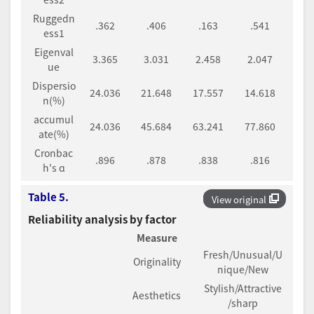
Ruggedn
.362
.406
.163
.541
ess1
Eigenval
3.365
3.031
2.458
2.047
ue
Dispersio
24.036
21.648
17.557
14.618
n(%)
accumul
24.036
45.684
63.241
77.860
ate(%)
Cronbac
.896
.878
.838
.816
h's ɑ
Table 5.
View original
Reliability analysis by factor
Measure
Fresh/Unusual/U
Originality
nique/New
Stylish/Attractive
Aesthetics
/sharp