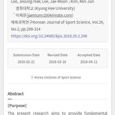
*
Lee, Jeoung-Hak; Lee, Jae-Moon
; Kim, Min-Jun
경희대학교 (Kyung Hee University)
*
이재문(
jaemuny1004@nate.com
)
체육과학연구Korean Journal of Sport Science
,
Vol.
29
,
No.
2
,
pp.
298-314
https://doi.org/10.24985/kjss.2018.29.2.298
Submission Date
Revised Date
Accepted Date
2018-02-21
2018-03-18
2018-04-11
ⓒ Korea Institute of Sport Science
Abstract
[Purpose]
The present research aims to provide fundamental