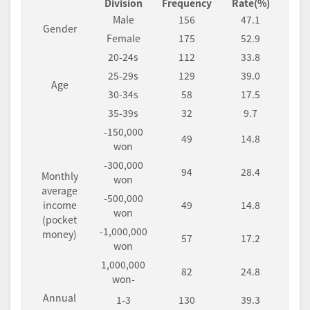
Division
Frequency
Rate(%)
Male
156
47.1
Gender
Female
175
52.9
20-24s
112
33.8
25-29s
129
39.0
Age
30-34s
58
17.5
35-39s
32
9.7
-150,000
49
14.8
won
-300,000
94
28.4
Monthly
won
average
-500,000
income
49
14.8
won
(pocket
-1,000,000
money)
57
17.2
won
1,000,000
82
24.8
won-
Annual
1-3
130
39.3