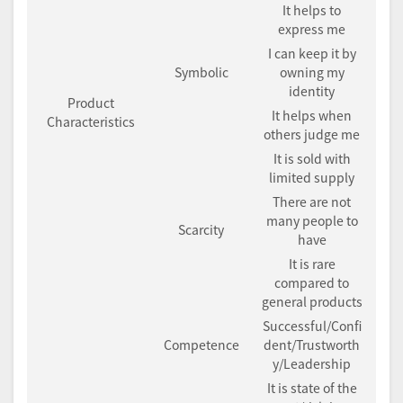
It helps to
express me
I can keep it by
Symbolic
owning my
identity
Product
It helps when
Characteristics
others judge me
It is sold with
limited supply
There are not
many people to
Scarcity
have
It is rare
compared to
general products
Successful/Confi
Competence
dent/Trustworth
y/Leadership
It is state of the