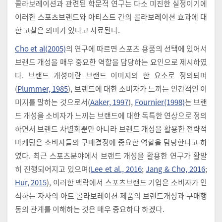
콜라보레이션과 관련된 학문적 연구는 다소 미진한 실정이기에
이러한 스포츠브랜드와 아티스트 간의 콜라보레이션 효과에 대
한 고찰은 의미가 있다고 사료된다.
Cho et al(2005)
의 연구에 따르면 스포츠 용품의 선택에 있어서
브랜드 개성을 매우 중요한 역할을 담당하는 요인으로 제시하였
다. 브랜드 개성이란 브랜드 이미지의 한 요소로 정의되며
(
Plummer, 1985
), 브랜드에 대한 소비자가 느끼는 인간적인 이
미지를 말하는 것으로서(
Aaker, 1997
),
Fournier(1998)
는 브랜
드 개성을 소비자가 느끼는 브랜드에 대한 독특한 연상으로 정의
하면서 브랜드 차별화뿐만 아니라 브랜드 개성을 활용한 전략적
마케팅은 소비자들의 구매결정에 중요한 역할을 담당한다고 하
였다. 최근 스포츠분야에서 브랜드 개성을 활용한 연구가 활발
히 진행되어지고 있으며(
Lee et al., 2016
;
Jang & Cho, 2016
;
Hur, 2015
), 이러한 맥락에서 스포츠브랜드 기업은 소비자가 인
식하는 자사의 아트 콜라보레이션 제품의 브랜드개성과 구매행
동의 관계를 이해하는 것은 매우 중요하다 하겠다.