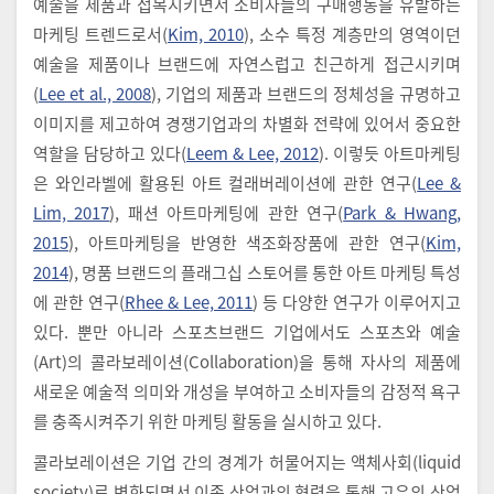
예술을 제품과 접목시키면서 소비자들의 구매행동을 유발하는
마케팅 트렌드로서(
Kim, 2010
), 소수 특정 계층만의 영역이던
예술을 제품이나 브랜드에 자연스럽고 친근하게 접근시키며
(
Lee et al., 2008
), 기업의 제품과 브랜드의 정체성을 규명하고
이미지를 제고하여 경쟁기업과의 차별화 전략에 있어서 중요한
역할을 담당하고 있다(
Leem & Lee, 2012
). 이렇듯 아트마케팅
은 와인라벨에 활용된 아트 컬래버레이션에 관한 연구(
Lee &
Lim, 2017
), 패션 아트마케팅에 관한 연구(
Park & Hwang,
2015
), 아트마케팅을 반영한 색조화장품에 관한 연구(
Kim,
2014
), 명품 브랜드의 플래그십 스토어를 통한 아트 마케팅 특성
에 관한 연구(
Rhee & Lee, 2011
) 등 다양한 연구가 이루어지고
있다. 뿐만 아니라 스포츠브랜드 기업에서도 스포츠와 예술
(Art)의 콜라보레이션(Collaboration)을 통해 자사의 제품에
새로운 예술적 의미와 개성을 부여하고 소비자들의 감정적 욕구
를 충족시켜주기 위한 마케팅 활동을 실시하고 있다.
콜라보레이션은 기업 간의 경계가 허물어지는 액체사회(liquid
society)로 변화되면서 이종 산업과의 협력을 통해 고유의 산업