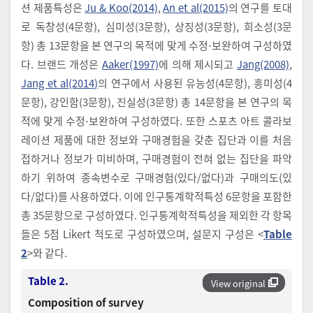
션 제품특성은
Ju & Koo(2014)
,
An et al(2015)
의 연구를 토대
로 독창성(4문항), 심미성(3문항), 상징성(3문항), 희소성(3문
항) 총 13문항을 본 연구의 목적에 맞게 수정⋅보완하여 구성하였
다. 브랜드 개성은
Aaker(1997)
에 의해 제시되고
Jang(2008)
,
Jang et al(2014)
의 연구에서 사용된 유능성(4문항), 흥미성(4
문항), 강인함(3문항), 진실성(3문항) 총 14문항을 본 연구의 목
적에 맞게 수정⋅보완하여 구성하였다. 또한 스포츠 아트 콜라보
레이션 제품에 대한 정보와 구매경험을 갖춘 집단과 이를 처음
접하거나 정보가 미비하며, 구매경험이 전혀 없는 집단을 파악
하기 위하여 종속변수로 구매경험(있다/없다)과 구매의도(있
다/없다)를 사용하였다. 이에 인구통계학적특성 6문항을 포함한
총 35문항으로 구성하였다. 인구통계학적특성을 제외한 각 항목
들은 5점 Likert 척도로 구성하였으며, 설문지 구성은 <
Table
2
>와 같다.
Table 2.
View original
Composition of survey