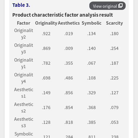
Table 3.
View original
Product characteristic factor analysis result
Factor
Originality
Aesthetics
Symbolic
Scarcity
Originalit
.922
.019
.134
.180
y2
Originalit
.869
.009
.140
.254
y3
Originalit
.782
.355
.067
.187
y1
Originalit
.698
.486
.108
.225
y4
Aesthetic
.149
.856
.329
.127
s1
Aesthetic
.176
.854
.368
.079
s2
Aesthetic
.128
.818
.385
.053
s3
Symbolic
.121
.284
.811
.238