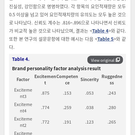
진실성, 강인함으로 명명하였다. 각 항목의 요인적재량은 모두
0.5 이상을 넘고 있어 요인적재치량의 유의도는 모두 높은 것으
로 나타났다. 신뢰도 계수는 .816~.896으로 나타나면서 신뢰도
가 비교적 높은 것으로 나타났으며, 결과는 <
Table 4
>와 같다.
또한 본 연구의 설문문항에 대한 예시는 다음 <
Table 5
>와 같
다.
Table 4.
View original
Brand personality factor analysis result
Excitemen
Competen
Ruggedne
Factor
Sincerity
t
ce
ss
Exciteme
.875
.153
.053
.243
nt3
Exciteme
.774
.259
.038
.280
nt4
Exciteme
.772
.191
.123
.265
nt2
Exciteme