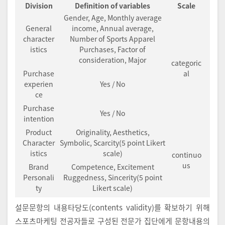
Division
Definition of variables
Scale
Gender, Age, Monthly average
General
income, Annual average,
character
Number of Sports Apparel
istics
Purchases, Factor of
consideration, Major
categoric
Purchase
al
experien
Yes / No
ce
Purchase
Yes / No
intention
Product
Originality, Aesthetics,
Character
Symbolic, Scarcity(5 point Likert
istics
scale)
continuo
us
Brand
Competence, Excitement
Personali
Ruggedness, Sincerity(5 point
ty
Likert scale)
설문문항의 내용타당도(contents validity)를 확보하기 위해
스포츠마케팅 전공자들로 구성된 전문가 집단에게 문항내용의