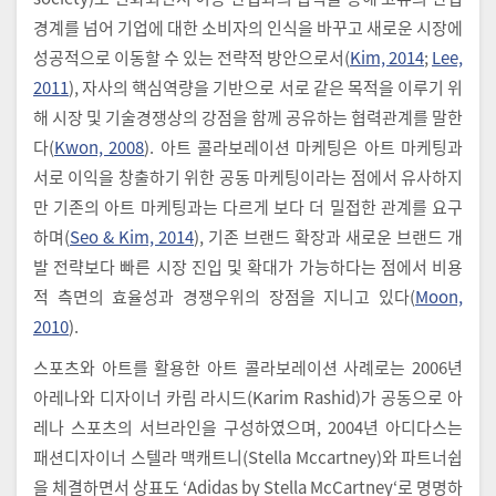
경계를 넘어 기업에 대한 소비자의 인식을 바꾸고 새로운 시장에
성공적으로 이동할 수 있는 전략적 방안으로서(
Kim, 2014
;
Lee,
2011
), 자사의 핵심역량을 기반으로 서로 같은 목적을 이루기 위
해 시장 및 기술경쟁상의 강점을 함께 공유하는 협력관계를 말한
다(
Kwon, 2008
). 아트 콜라보레이션 마케팅은 아트 마케팅과
서로 이익을 창출하기 위한 공동 마케팅이라는 점에서 유사하지
만 기존의 아트 마케팅과는 다르게 보다 더 밀접한 관계를 요구
하며(
Seo & Kim, 2014
), 기존 브랜드 확장과 새로운 브랜드 개
발 전략보다 빠른 시장 진입 및 확대가 가능하다는 점에서 비용
적 측면의 효율성과 경쟁우위의 장점을 지니고 있다(
Moon,
2010
).
스포츠와 아트를 활용한 아트 콜라보레이션 사례로는 2006년
아레나와 디자이너 카림 라시드(Karim Rashid)가 공동으로 아
레나 스포츠의 서브라인을 구성하였으며, 2004년 아디다스는
패션디자이너 스텔라 맥캐트니(Stella Mccartney)와 파트너쉽
을 체결하면서 상표도 ‘Adidas by Stella McCartney‘로 명명하