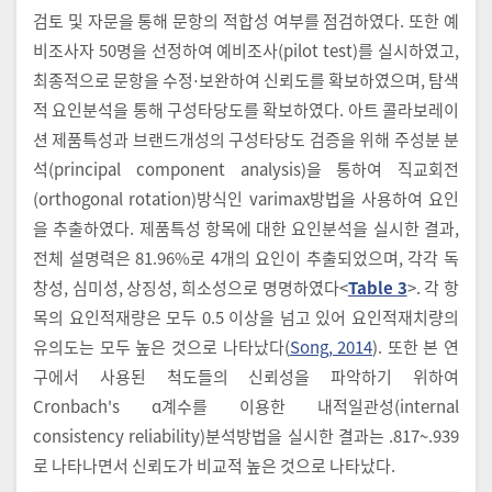
검토 및 자문을 통해 문항의 적합성 여부를 점검하였다. 또한 예
비조사자 50명을 선정하여 예비조사(pilot test)를 실시하였고,
최종적으로 문항을 수정⋅보완하여 신뢰도를 확보하였으며, 탐색
적 요인분석을 통해 구성타당도를 확보하였다. 아트 콜라보레이
션 제품특성과 브랜드개성의 구성타당도 검증을 위해 주성분 분
석(principal component analysis)을 통하여 직교회전
(orthogonal rotation)방식인 varimax방법을 사용하여 요인
을 추출하였다. 제품특성 항목에 대한 요인분석을 실시한 결과,
전체 설명력은 81.96%로 4개의 요인이 추출되었으며, 각각 독
창성, 심미성, 상징성, 희소성으로 명명하였다<
Table 3
>. 각 항
목의 요인적재량은 모두 0.5 이상을 넘고 있어 요인적재치량의
유의도는 모두 높은 것으로 나타났다(
Song, 2014
). 또한 본 연
구에서 사용된 척도들의 신뢰성을 파악하기 위하여
Cronbach's ɑ계수를 이용한 내적일관성(internal
consistency reliability)분석방법을 실시한 결과는 .817~.939
로 나타나면서 신뢰도가 비교적 높은 것으로 나타났다.