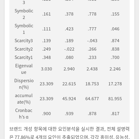
3
Symbolic
.161
.378
.778
.155
2
Symbolic
.111
.423
.777
.046
1
Scarcity3
.139
.189
-.043
.874
Scarcity2
.249
-.022
.266
.838
Scarcity1
.348
.080
.233
.700
Eigenval
3.030
2.940
2.438
2.246
ue
Dispersio
23.309
22.615
18.753
17.278
n(%)
accumul
23.309
45.924
64.677
81.955
ate(%)
Cronbac
.900
.939
.878
.817
h’s ɑ
브랜드 개성 항목에 대한 요인분석을 실시한 결과, 전체 설명력
은 77.86%로 4개의 요인이 추출되었으며, 각각 흥미성, 유능성,