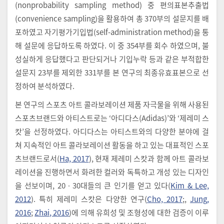
(nonprobability sampling method) 중 편의표본추출법
(convenience sampling)을 활용하여 총 370부의 설문지를 배
포하였고 자기평가기입법(self-administration method)을 통
해 설문에 응답하도록 하였다. 이 중 354부를 회수 하였으며, 불
성실하게 응답했다고 판단되거나 기입누락 등과 같은 부적합한
설문지 23부를 제외한 331부를 본 연구의 최종유효표본으로 선
정하여 분석하였다.
본 연구의 스포츠 아트 콜라보레이션 제품 자극물을 위해 사용된
스포츠브랜드와 아티스트로는 ‘아디다스(Adidas)’와 ‘제레미 스
캇’을 선정하였다. 아디다스는 아티스트와의 다양한 분야에 걸
쳐 지속적인 아트 콜라보레이션 활동을 하고 있는 대표적인 스포
츠브랜드로서(
Ha, 2017
), 현재 제레미 스캇과 함께 아트 콜라보
레이션을 진행하면서 화려한 컬러와 독특하고 개성 있는 디자인
을 선보이며, 20ㆍ30대들의 큰 인기를 얻고 있다(
Kim & Lee,
2012
). 특히 제레미 스캇은 다양한 연구(
Cho, 2017
;,
Jung,
2016
;
Zhai, 2016
)에 의해 유희성 및 조형성에 대한 검증이 이루