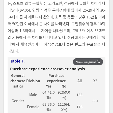
돈, 스포츠 의류 구입횟수, 고려요인, 전공에서 유의한 차이가 나
타났다(
p
<.05). 연령의 경우 구매경험에 있어서 25-29세와 30-
34세가 큰 차이를 나타냈으며, 소득 및 용돈의 경우 15만원 이하
와 50만원 이하에서 큰 차이를 나타냈다. 구입횟수의 경우 10회
이상과 1-3회에서 큰 차이를 나타냈으며, 고려요인에서 브랜드
와 기능에서 큰 차이를 나타내고 있다. 전공에서는 구매경험 ‘있
다’에서 체육전공이 비 체육전공보다 높은 빈도와 분포율을 나
타냈다.
Table 7.
View original
Purchase experience crossover analysis
General
Purchase
2
characte
Division
experience
All
X
ristics
Yes
No
64(41.0
92(59.0
Male
156
%)
%)
Gender
.881
63(36.0
112(64.
Female
175
%)
0%)