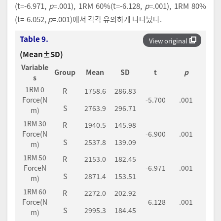
(t=-6.971,
p
=.001), 1RM 60%(t=-6.128,
p
=.001), 1RM 80%
(t=-6.052,
p
=.001)에서 각각 유의하게 나타났다.
Table 9.
View original
(Mean±SD)
Variable
Group
Mean
SD
t
p
s
1RM 0
R
1758.6
286.83
Force(N
-5.700
.001
S
2763.9
296.71
m)
1RM 30
R
1940.5
145.98
Force(N
-6.900
.001
S
2537.8
139.09
m)
1RM 50
R
2153.0
182.45
ForceN
-6.971
.001
S
2871.4
153.51
m)
1RM 60
R
2272.0
202.92
Force(N
-6.128
.001
S
2995.3
184.45
m)