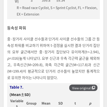
S
399.8
59.34
W)
R = Road race Cyclist, S = Sprint Cyclist, FL = Flexion,
EX = Extension
등속성 파워
중·장거리 사이클 선수들과 단거리 사이클 선수들의 그룹 간 등
속성 파워를 비교하기 위하여 t-검정을 실시한 결과 단거리 집단
의 요부 굴근에서만 중·장거리 집단보다 유이하게(t=-2.941,
p=
.016)높게 나타났다. 요부 신근과 우측 각근력 굴근을 제외하
고, 우측신근(M=209.8), 좌측 각근력 굴근(M=117.8)과 신근
(M=199.4)이 평균적으로 단거리 선수들이 높았지만 통계적으
로 유의한 차이는 나타나지 않았다.
Table 7.
View original
(Mean±SD)
Variable
Group
Mean
SD
t
p
s