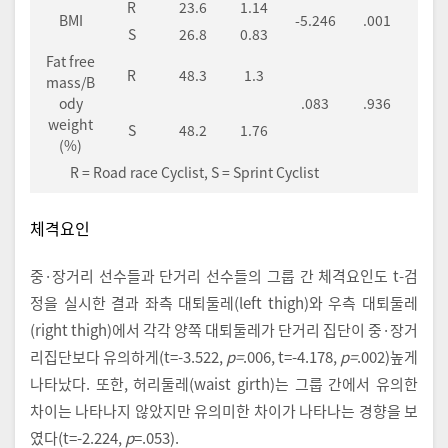
R
23.6
1.14
BMI
-5.246
.001
S
26.8
0.83
Fat free
R
48.3
1.3
mass/B
ody
.083
.936
weight
S
48.2
1.76
(%)
R = Road race Cyclist, S = Sprint Cyclist
체격요인
중·장거리 선수들과 단거리 선수들의 그룹 간 체격요인도 t-검
정을 실시한 결과 좌측 대퇴둘레(left thigh)와 우측 대퇴둘레
(right thigh)에서 각각 양쪽 대퇴둘레가 단거리 집단이 중·장거
리집단보다 유의하게(t=-3.522,
p=
.006, t=-4.178,
p=
.002)높게
나타났다. 또한, 허리둘레(waist girth)는 그룹 간에서 유의한
차이는 나타나지 않았지만 유의미한 차이가 나타나는 경향을 보
였다(t=-2.224,
p
=.053).