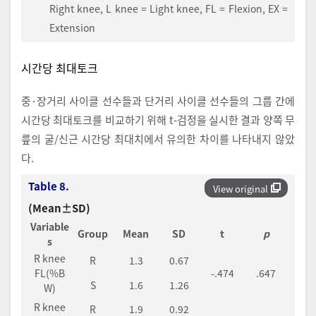
Right knee, L knee = Light knee, FL = Flexion, EX =
Extension
시간당 최대토크
중·장거리 사이클 선수들과 단거리 사이클 선수들의 그룹 간에
시간당 최대토크를 비교하기 위해 t-검정을 실시한 결과 양쪽 무
릎의 굴/신근 시간당 최대치에서 유의한 차이를 나타내지 않았
다.
Table 8.
View original
(Mean±SD)
Variable
Group
Mean
SD
t
p
s
R knee
R
1.3
0.67
FL(%B
-.474
.647
S
1.6
1.26
W)
R knee
R
1.9
0.92