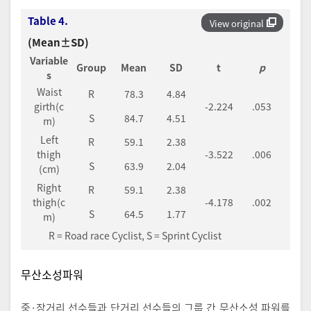
Table 4.
View original
(Mean±SD)
Variable
Group
Mean
SD
t
p
s
Waist
R
78.3
4.84
girth(c
-2.224
.053
S
84.7
4.51
m)
Left
R
59.1
2.38
thigh
-3.522
.006
S
63.9
2.04
(cm)
Right
R
59.1
2.38
thigh(c
-4.178
.002
S
64.5
1.77
m)
R = Road race Cyclist, S = Sprint Cyclist
무산소성파워
중·장거리 선수들과 단거리 선수들의 그룹 간 무산소성 파워를