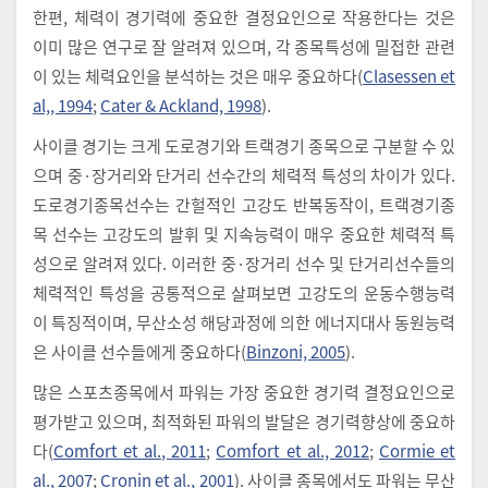
한편, 체력이 경기력에 중요한 결정요인으로 작용한다는 것은
이미 많은 연구로 잘 알려져 있으며, 각 종목특성에 밀접한 관련
이 있는 체력요인을 분석하는 것은 매우 중요하다(
Clasessen et
al,, 1994
;
Cater & Ackland, 1998
).
사이클 경기는 크게 도로경기와 트랙경기 종목으로 구분할 수 있
으며 중·장거리와 단거리 선수간의 체력적 특성의 차이가 있다.
도로경기종목선수는 간헐적인 고강도 반복동작이, 트랙경기종
목 선수는 고강도의 발휘 및 지속능력이 매우 중요한 체력적 특
성으로 알려져 있다. 이러한 중·장거리 선수 및 단거리선수들의
체력적인 특성을 공통적으로 살펴보면 고강도의 운동수행능력
이 특징적이며, 무산소성 해당과정에 의한 에너지대사 동원능력
은 사이클 선수들에게 중요하다(
Binzoni, 2005
).
많은 스포츠종목에서 파워는 가장 중요한 경기력 결정요인으로
평가받고 있으며, 최적화된 파워의 발달은 경기력향상에 중요하
다(
Comfort et al., 2011
;
Comfort et al., 2012
;
Cormie et
al., 2007
;
Cronin et al., 2001
). 사이클 종목에서도 파워는 무산