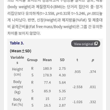
(body weight)과 체질량지수(BMI)는 단거리 집단이 중·장거
리집단보다 유의하게(t=-2.558,
p
=0.31와 t=-5.246,
p
=.001)높
게 나타났다. 반면, 신장(Height)과 체지방율(%Fat) 및 체중대
비 골격근비율(Fat free mass/Body weight)은 그룹 간 유의한
차이를 보이지 않았다.
Table 3.
View original
(Mean±SD)
Variable
Group
Mean
SD
t
p
s
R
180.9
2.75
Height
.935
.374
(cm)
S
178.9
4.30
Body
R
77.4
5.64
weight
-2.558
.031
S
85.9
5.35
(kg)
R
15
2.17
Body
-1.026
.332
Fat (%)
S
16.5
2.87