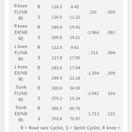
R knee
R
116.5
4.42
FL(%B
.101
.929
S
116.0
11.22
W)
R knee
R
184.0
19.41
EX(%B
-1.966
.081
S
209.8
24.21
W)
L knee
R
112.0
9.61
FL(%B
-.713
.494
S
117.8
17.05
W)
L knee
R
183.0
17.04
EX(%B
-1.354
.209
S
199.4
23.18
W)
Trunk
R
320.8
34.59
FL(%B
-2.941
.016
S
370.2
15.29
W)
Trunk
R
305.5
49.76
EX(%B
-1.713
.121
S
370.6
75.97
W)
R = Road race Cyclist, S = Sprint Cyclist, R knee =