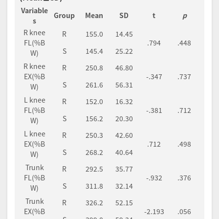
Variable
Group
Mean
SD
t
p
s
R knee
R
155.0
14.45
FL(%B
.794
.448
S
145.4
25.22
W)
R knee
R
250.8
46.80
EX(%B
-.347
.737
S
261.6
56.31
W)
L knee
R
152.0
16.32
FL(%B
-.381
.712
S
156.2
20.30
W)
L knee
R
250.3
42.60
EX(%B
.712
.498
S
268.2
40.64
W)
Trunk
R
292.5
35.77
FL(%B
-.932
.376
S
311.8
32.14
W)
Trunk
R
326.2
52.15
EX(%B
-2.193
.056