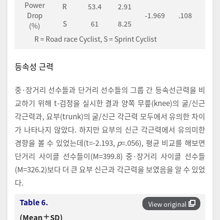
Power
R
53.4
2.91
Drop
-1.969
.108
S
61
8.25
(%)
R = Road race Cyclist, S = Sprint Cyclist
등속성 근력
중·장거리 선수들과 단거리 선수들의 그룹 간 등속선근력을 비
교하기 위해 t-검정을 실시한 결과 양쪽 무릎(knee)의 굴/신근
각근력과, 요부(trunk)의 굴/신근 각근력 모두에서 유의한 차이
가 나타나지 않았다. 하지만 요부의 신근 각근력에서 유의미한
경향을 볼 수 있었는데(t=-2.193,
p
=.056), 평균 비교를 해보면
단거리 사이클 선수들이(M=399.8) 중·장거리 사이클 선수들
(M=326.2)보다 더 큰 요부 신근과 각근력을 보였음을 알 수 있었
다.
Table 6.
View original
(Mean±SD)