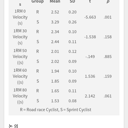
Group
Mean
SD
t
p
s
1RM 0
R
2.52
0.20
Velocity
-5.663
.001
S
3.29
0.26
(s)
1RM 30
R
2.34
0.10
Velocity
-1.538
.158
S
2.44
0.11
(s)
1RM 50
R
2.01
0.12
Velocity
-.149
.885
S
2.02
0.09
((s)
1RM 60
R
1.94
0.10
Velocity
1.536
.159
S
1.85
0.09
((s)
1RM 80
R
1.65
0.11
Velocity
2.142
.061
S
1.53
0.08
((s)
R = Road race Cyclist, S = Sprint Cyclist
논 의