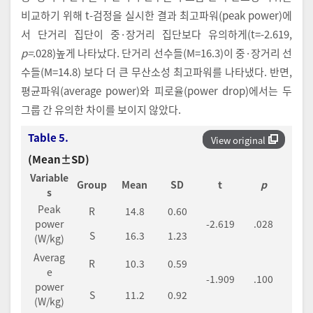
비교하기 위해 t-검정을 실시한 결과 최고파워(peak power)에
서 단거리 집단이 중·장거리 집단보다 유의하게(t=-2.619,
p=
.028)높게 나타났다. 단거리 선수들(M=16.3)이 중·장거리 선
수들(M=14.8) 보다 더 큰 무산소성 최고파워를 나타냈다. 반면,
평균파워(average power)와 피로율(power drop)에서는 두
그룹 간 유의한 차이를 보이지 않았다.
Table 5.
View original
(Mean±SD)
Variable
Group
Mean
SD
t
p
s
Peak
R
14.8
0.60
power
-2.619
.028
S
16.3
1.23
(W/kg)
Averag
R
10.3
0.59
e
-1.909
.100
power
S
11.2
0.92
(W/kg)