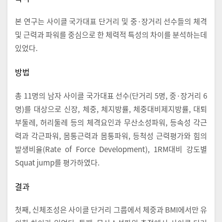
본 연구는 사이클 국가대표 단거리 및 중·장거리 선수들의 체격
및 근력과 파워를 중심으로 한 체력적 특성의 차이를 분석하는데
있었다.
방법
총 11명의 남자 사이클 국가대표 선수(단거리 5명, 중·장거리 6
명)를 대상으로 신장, 체중, 체지방률, 체중대비제지방률, 대퇴
부둘레, 허리둘레 등의 체격요인과 무산소성파워, 등속성 각근
력과 각근파워, 몸통근력과 몸통파워, 등척성 근력평가와 힘의
발생비율(Rate of Force Development), 1RM대비 강도별
Squat jump를 평가하였다.
결과
첫째, 신체조성은 사이클 단거리 그룹에서 체중과 BMI에서만 유