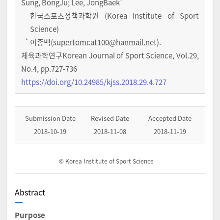
*
Sung, BongJu; Lee, JongBaek
한국스포츠정책과학원 (Korea Institute of Sport
Science)
*
이종백(
supertomcat100@hanmail.net
).
체육과학연구Korean Journal of Sport Science
,
Vol.
29
,
No.
4
,
pp.
727-736
https://doi.org/10.24985/kjss.2018.29.4.727
Submission Date
Revised Date
Accepted Date
2018-10-19
2018-11-08
2018-11-19
© Korea Institute of Sport Science
Abstract
Purpose