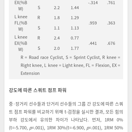
EX(%B
-.314
.761
S
2.2
1.44
W)
L knee
R
1.8
1.29
FL(%B
.959
.363
S
1.1
1.13
W)
L knee
R
2.4
0.77
EX(%B
.441
.676
S
2.0
1.77
W)
R = Road race Cyclist, S = Sprint Cyclist, R knee =
Right knee, L knee = Light knee, FL = Flexion, EX =
Extension
강도에 따른 스쿼트 점프 파워
중·장거리 선수들과 단거리 선수들의 그룹 간 강도에 따른 스쿼
트 점프 파워를 비교하기 위해 t-검정을 실시한 결과, 모든 힘의
부하 강도에서 유의한 차이가 나타났다. 먼저, 1RM 0%
(t=-5.700,
p
=.001), 1RM 30%(t=-6.900,
p
=.001), 1RM 50%