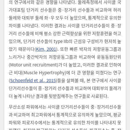
의 연구에서와 같은 경향을 나타냈다. 둘레측정에서 사이클 국
가대표팀 단거리 선수들은 중·장거리 선수들과 비교하여 허리
둘레와 대퇴부 둘레 좌·우 모두 더 높았으며, 통계적으로 유의한
차이를 나타냈다. 이러한 결과는 사이클 단거리선수들이 중·장
거리 선수들에 비해 평소 강한 근력향상을 위한 저항훈련을 하고
있으며, 단거리 선수들이 type IIb의 근섬유 구성비가 현저히 높
았기 때문이다(
Kim, 2001
). 또한 빠른 박자의 저항운동그룹과
느리거나 중간박자의 저항운동그룹과 비교하여 운동동원단위
(Motor unit recruitment)가 더 높았고, 이러한 결과로 인하여
근 비대(Muscle Hypertrophy)에 더 큰 영향을 미쳤다는 연구
(
Schoenfeld et al., 2015
)들을 살펴볼 때, 본 연구에서 사이클
단거리선수들이 중·장거리 선수들과 비교하여 대퇴부의 둘레가
더 높게 나타난 결과를 뒷받침해주는 연구들로 사료된다.
무산소성 파워에서는 사이클 단거리선수들이 중·장거리선수들
과 비교하여 최고파워에서 통계적으로 유의하게 높았으며, 평균
파워와 피로지수에서는 통계적으로 유의한 차이를 나타내지 못