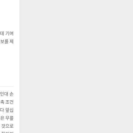
는데 기여
정보를 제
자인대 손
접촉 조건
보다 앞십
즘은 무릎
는 것으로