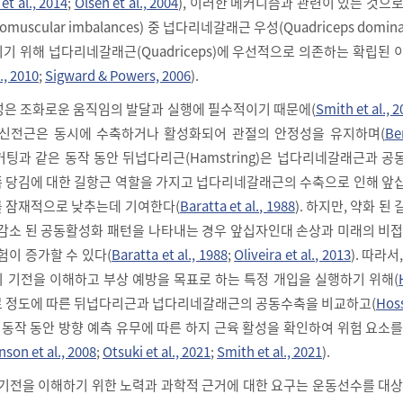
et al., 2014
;
Olsen et al., 2004
), 이러한 메커니즘과 관련이 있는 것으
uscular imbalances) 중 넙다리네갈래근 우성(Quadriceps domin
기 위해 넙다리네갈래근(Quadriceps)에 우선적으로 의존하는 확립된
., 2010
;
Sigward & Powers, 2006
).
성은 조화로운 움직임의 발달과 실행에 필수적이기 때문에(
Smith et al., 
 신전근은 동시에 수축하거나 활성화되어 관절의 안정성을 유지하며(
Be
 커팅과 같은 동작 동안 뒤넙다리근(Hamstring)은 넙다리네갈래근과 
 당김에 대한 길항근 역할을 가지고 넙다리네갈래근의 수축으로 인해 앞
 잠재적으로 낮추는데 기여한다(
Baratta et al., 1988
). 하지만, 약화 된
 감소 된 공동활성화 패턴을 나타내는 경우 앞십자인대 손상과 미래의 비
험이 증가할 수 있다(
Baratta et al., 1988
;
Oliveira et al., 2013
). 따라서
 기전을 이해하고 부상 예방을 목표로 하는 특정 개입을 실행하기 위해(
 피로 정도에 따른 뒤넙다리근과 넙다리네갈래근의 공동수축을 비교하고(
Hoss
련 동작 동안 방향 예측 유무에 따른 하지 근육 활성을 확인하여 위험 요소
son et al., 2008
;
Otsuki et al., 2021
;
Smith et al., 2021
).
 기전을 이해하기 위한 노력과 과학적 근거에 대한 요구는 운동선수를 대