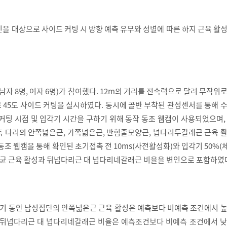
을 대상으로 사이드 커팅 시 방향 예측 유무와 성별에 따른 하지 근육 활
(남자 8명, 여자 6명)가 참여했다. 12m의 거리를 전속력으로 달려 무작위
 45도 사이드 커팅을 실시하였다. 동시에 골반 부착된 관성센서를 통해 
커팅 시점 및 입각기 시간을 구하기 위해 동작 동조 웹캠이 사용되었으며,
측 다리의 안쪽넓은근, 가쪽넓은근, 반힘줄모양근, 넙다리두갈래근 근육 
동조 웹캠을 통해 확인된 초기접촉 전 10ms(사전활성화)와 입각기 50%
 평균 근육 활성과 뒤넙다리근 대 넙다리네갈래근 비율을 변인으로 포함하였
 동안 남성집단의 안쪽넓은근 근육 활성은 예측보다 비예측 조건에서 높
 뒤넙다리근 대 넙다리네갈래근 비율은 예측조건보다 비예측 조건에서 낮