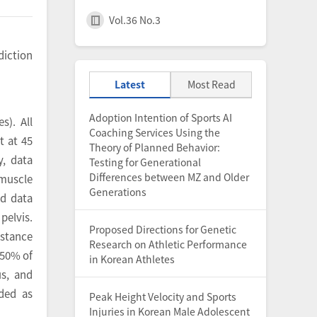
Vol.36 No.3
diction
Latest
Most Read
Adoption Intention of Sports AI
s). All
Coaching Services Using the
t at 45
Theory of Planned Behavior:
y, data
Testing for Generational
Differences between MZ and Older
 muscle
Generations
nd data
pelvis.
Proposed Directions for Genetic
 stance
Research on Athletic Performance
 50% of
in Korean Athletes
us, and
uded as
Peak Height Velocity and Sports
Injuries in Korean Male Adolescent