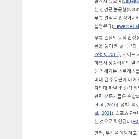
알려져 있으며(
LaBella 
는 신경근 불균형(Neurom
무릎 관절을 안정화시키
설명된다(
Hewett et al
무릎 관절의 동적 안정
릎을 둘러싼 굴곡근과
Zebis, 2011
), 사이드
하면서 정강이뼈의 앞쪽
에 가해지는 스트레스를
비대 된 주동근에 대해
자인대 파열 및 손상 위
관련 전문가들은 손상의
et al., 2010
), 성별,
al., 2021
), 스포츠 관
는 것으로 확인된다(
Han
한편, 부상을 예방하고