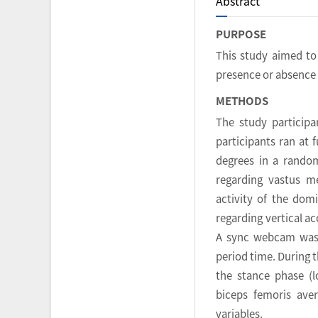
Abstract
PURPOSE
This study aimed to 
presence or absence 
METHODS
The study participa
participants ran at 
degrees in a random
regarding vastus me
activity of the dom
regarding vertical ac
A sync webcam was u
period time. During t
the stance phase (l
biceps femoris ave
variables.