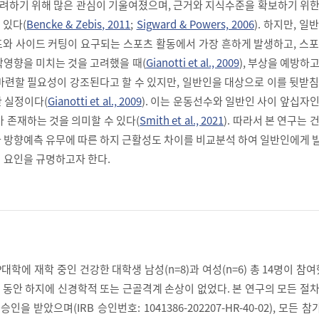
 고려하기 위해 많은 관심이 기울여졌으며, 근거와 지식수준을 확보하기 위
 있다(
Bencke & Zebis, 2011
;
Sigward & Powers, 2006
). 하지만, 일
와 사이드 커팅이 요구되는 스포츠 활동에서 가장 흔하게 발생하고, 스포
악영향을 미치는 것을 고려했을 때(
Gianotti et al., 2009
), 부상을 예방하
마련할 필요성이 강조된다고 할 수 있지만, 일반인을 대상으로 이를 뒷받
 실정이다(
Gianotti et al., 2009
). 이는 운동선수와 일반인 사이 앞십자
 존재하는 것을 의미할 수 있다(
Smith et al., 2021
). 따라서 본 연구는 
 방향예측 유무에 따른 하지 근활성도 차이를 비교분석 하여 일반인에게 
 요인을 규명하고자 한다.
대학에 재학 중인 건강한 대학생 남성(n=8)과 여성(n=6) 총 14명이 참여
 동안 하지에 신경학적 또는 근골격계 손상이 없었다. 본 연구의 모든 절
 받았으며(IRB 승인번호: 1041386-202207-HR-40-02), 모든 