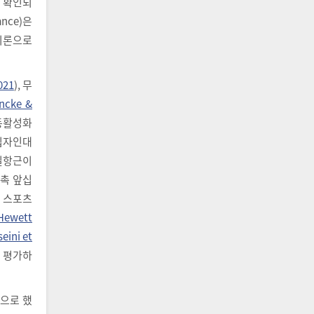
로 확인되
ance)은
 이론으로
2021
), 무
ncke &
공동활성화
십자인대
 길항근이
접촉 앞십
, 스포츠
Hewett
eini et
를 평가하
상으로 했