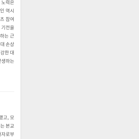
한 노력은
반인 역시
츠 참여
고 기전을
침하는 근
인대 손상
건강한 대
발생하는
했고, 모
차는 본교
참가자로부