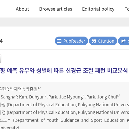
About
Browse articles
Editorial policy
Fo
.4
PubReader
Citation
방향 예측 유무와 성별에 따른 신경근 조절 패턴 비교분석
2
3
4
*
두현
;
박재명
;
박종철
2
2
3
4
*
, Sangha
; Kim, Duhyun
; Park, Jae Myoung
; Park, Jong Chul
epartment of Physical Education, Pukyong National Universi
epartment of Physical Education, Pukyong National Universi
 (Department of Youth Guidance and Sport Education K
niversity)