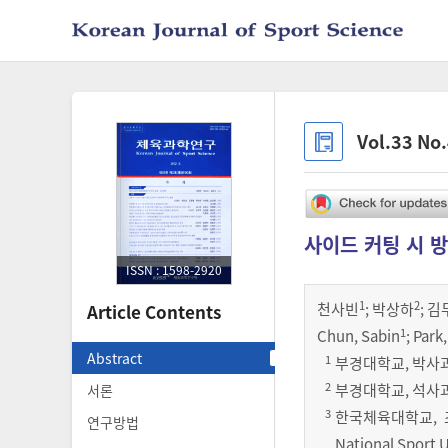
Vol.33 No
사이드 커팅 시 
ISSN : 1598-2920
1
2
천사빈
;
박상하
;
김
Article Contents
1
Chun, Sabin
; Park
Abstract
1
부경대학교, 박사과정 (D
2
부경대학교, 석사과정 (D
서론
3
한국체육대학교, 조교수
연구방법
National Sport U