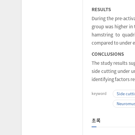
RESULTS
During the pre-activ
group was higher in 
hamstring to quadr
compared to under e
CONCLUSIONS
The study results sug
side cutting under u
identifying factors r
keyword
Side cutt
Neuromusc
초록