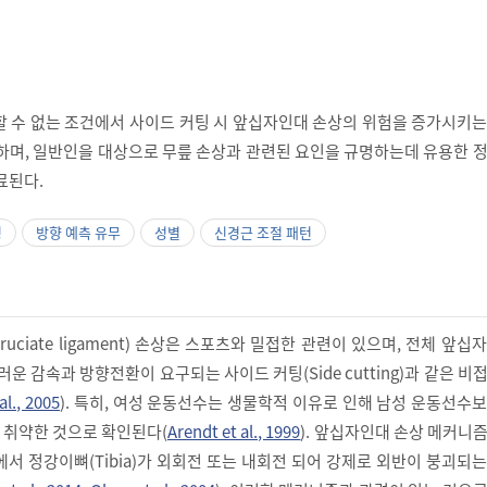
할 수 없는 조건에서 사이드 커팅 시 앞십자인대 손상의 위험을 증가시키
사하며, 일반인을 대상으로 무릎 손상과 관련된 요인을 규명하는데 유용한 
료된다.
팅
방향 예측 유무
성별
신경근 조절 패턴
 cruciate ligament) 손상은 스포츠와 밀접한 관련이 있으며, 전체 앞십
러운 감속과 방향전환이 요구되는 사이드 커팅(Side cutting)과 같은 비
al., 2005
). 특히, 여성 운동선수는 생물학적 이유로 인해 남성 운동선수
 취약한 것으로 확인된다(
Arendt et al., 1999
). 앞십자인대 손상 메커니
서 정강이뼈(Tibia)가 외회전 또는 내회전 되어 강제로 외반이 붕괴되