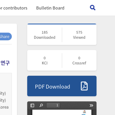
r contributors
Bulletin Board
185
575
Share
Downloaded
Viewed
0
0
 연구
KCI
Crossref
PDF Download
ty)
ty)
orea