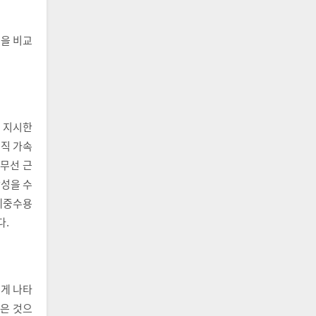
성을 비교
로 지시한
수직 가속
 무선 근
활성을 수
(체중수용
다.
게 나타
은 것으