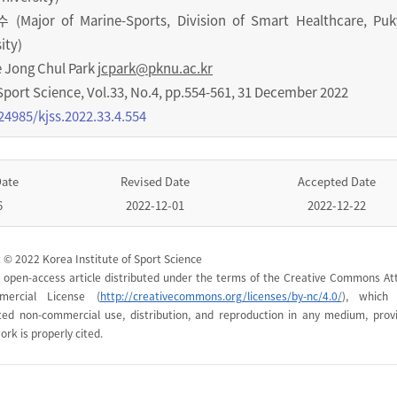
ajor of Marine-Sports, Division of Smart Healthcare, Pu
ity)
 Jong Chul Park
jcpark@pknu.ac.kr
Sport Science
,
Vol.
33
,
No.
4
,
pp.
554-561
,
31 December 2022
24985/kjss.2022.33.4.554
Date
Revised Date
Accepted Date
6
2022-12-01
2022-12-22
 © 2022 Korea Institute of Sport Science
n open-access article distributed under the terms of the Creative Commons Att
mercial License (
http://creativecommons.org/licenses/by-nc/4.0/
), which 
cted non-commercial use, distribution, and reproduction in any medium, prov
ork is properly cited.