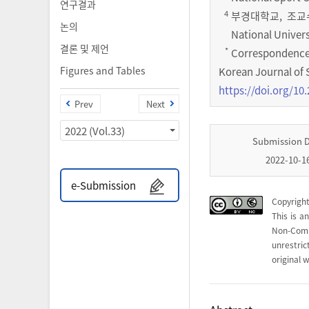
연구결과
4
부경대학교, 조교수 (M
논의
National Univers
결론 및 제언
*
Correspondence
Figures and Tables
Korean Journal of 
https://doi.org/10.
Prev
Next
2022 (Vol.33)
Submission 
2022-10-1
e-Submission
Copyright
This is a
Non-Com
unrestri
original w