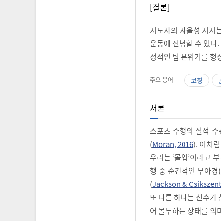
[결론]
지도자의 자율성 지지
운동에 전념할 수 있다
정적인 팀 분위기를 형
주요 용어
코칭
서론
스포츠 수행의 질적 수
(
Moran, 2016
). 이처
우리는 ‘몰입’이라고 부
행 중 순간적인 무아경(
(
Jackson & Csikszent
또 다른 하나는 선수가 
어 몰두하는 상태를 의