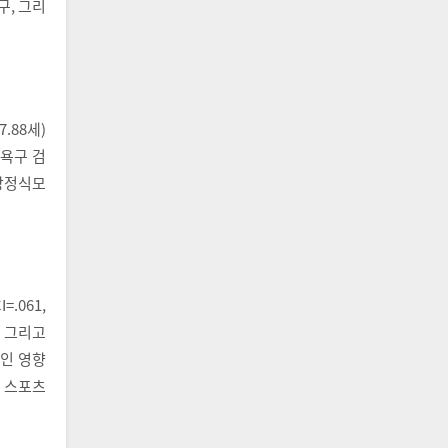
구, 그리
.88세)
리욕구 검
조방정식모
I=.061,
, 그리고
인 영향
 스포츠