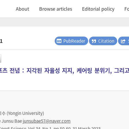
About
Browse articles
Editorial policy
Fo
.1
PubReader
Citation
츠 전념 : 지각된 자율성 지지, 케어링 분위기, 그리
Yongin University)
 Junsu Bae
junsubae57@naver.com
Sport Science
,
Vol.
34
,
No.
1
,
pp.
50-60
,
31 March 2023