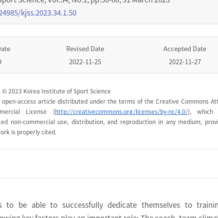
24985/kjss.2023.34.1.50
Date
Revised Date
Accepted Date
9
2022-11-25
2022-11-27
 © 2023 Korea Institute of Sport Science
n open-access article distributed under the terms of the Creative Commons Att
mercial License (
http://creativecommons.org/licenses/by-nc/4.0/
), which 
cted non-commercial use, distribution, and reproduction in any medium, prov
ork is properly cited.
es to be able to successfully dedicate themselves to traini
lowing key factors play an important role: The coach, team clima