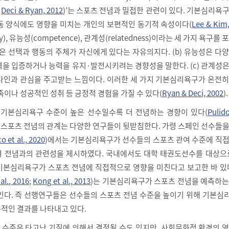
;
Deci & Ryan, 2012
)’는 스포츠 전념과 밀접한 관련이 있다. 기본심리욕
동 양식에도 영향을 미치는 개인의 보편적인 동기적 속성이다(
Lee & Kim
), 유능성(competence), 관계성(relatedness)이라는 세 가지 욕구를 
성은 선택과 행동의 주체가 자신에게 있다는 자유의지다. (b) 유능성은 다
력을 입증하거나 능력을 유지·발전시키려는 경향성을 말한다. (c) 관계성
타인과 관심을 주고받는 느낌이다. 이러한 세 가지 기본심리욕구가 온전히
족이나 성공적인 성취 등 긍정적 경험을 가질 수 있다(
Ryan & Deci, 2002
).
 기본심리욕구 수준이 높은 선수일수록 더 전념하는 경향이 있다(
Pulido
와 스포츠 전념의 관계는 다양한 연구들이 뒷받침한다. 가령 스페인 선수들
o et al., 2020
)에서는 기본심리욕구가 선수들의 스포츠 관여 수준에 직접
 전념과의 관련성을 제시하였다. 국내에서도 대학 태권도선수를 대상으로
 기본심리욕구가 스포츠 전념에 직접적으로 영향을 미친다고 보고한 바 있
al., 2016
;
Kong et al., 2013
)는 기본심리욕구가 스포츠 전념을 예측하는
인다. 즉 선행연구들은 선수들의 스포츠 전념 수준을 높이기 위해 기본심
적인 결과를 나타내고 있다.
수준은 타고난 기질에 의해서 결정될 수도 있지만, 사회문화적 환경의 영