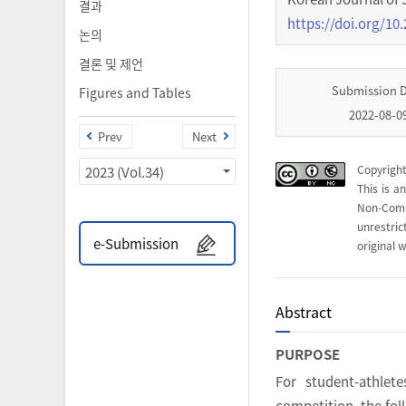
결과
https://doi.org/10.
논의
결론 및 제언
Submission 
Figures and Tables
2022-08-0
Prev
Next
Copyright
2023 (Vol.34)
This is a
Non-Com
unrestri
e-Submission
original w
Abstract
PURPOSE
For student-athlet
competition, the fol