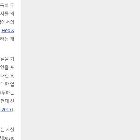
 특히 두
는지를 의
개념에서의
;
Heo &
이라는 개
모델을 기
요인을 포
 대한 흥
 대한 열
몰두하는
예컨대 선
, 2017
),
다는 사실
(basic