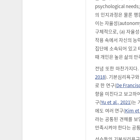
psychological needs
의 인지과정은 물론 행
이는 자율성(autonomy
구체적으로, (a) 자율
작용 속에서 자신의 능
집단에 소속되어 있고 
때 개인은 높은 삶의 만
전념 또한 마찬가지다.
2018
). 기본심리욕구
로 한 연구(
De Francisc
향을 미친다고 보고하여
구(
Yu et al., 2021
)는
에도 여러 연구(
Kim et 
라는 공통된 견해를 보
만족시켜야 한다는 공통
선수들의 기본심리욕구 