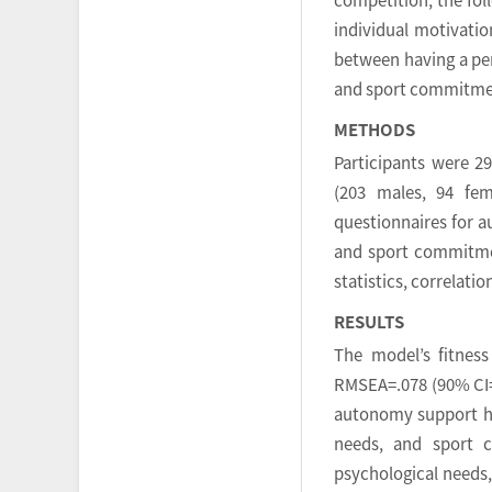
individual motivation
between having a per
and sport commitme
METHODS
Participants were 2
(203 males, 94 fem
questionnaires for a
and sport commitme
statistics, correlati
RESULTS
The model’s fitness
RMSEA=.078 (90% CI=.
autonomy support had
needs, and sport c
psychological needs,