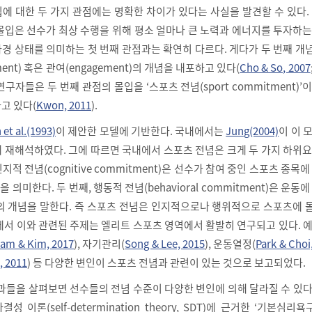
에 대한 두 가지 관점에는 명확한 차이가 있다는 사실을 발견할 수 있다.
몰입은 선수가 최상 수행을 위해 평소 얼마나 큰 노력과 에너지를 투자하
경 상태를 의미하는 첫 번째 관점과는 확연히 다르다. 게다가 두 번째 
ent) 혹은 관여(engagement)의 개념을 내포하고 있다(
Cho & So, 2007
 연구자들은 두 번째 관점의 몰입을 ‘스포츠 전념(sport commitment)’
고 있다(
Kwon, 2011
).
et al.(1993)
이 제안한 모델에 기반한다. 국내에서는
Jung(2004)
이 이 
 재해석하였다. 그에 따르면 국내에서 스포츠 전념은 크게 두 가지 하위
인지적 전념(cognitive commitment)은 선수가 참여 중인 스포츠 종목에
 의미한다. 두 번째, 행동적 전념(behavioral commitment)은 운동에
의 개념을 말한다. 즉 스포츠 전념은 인지적으로나 행위적으로 스포츠에 
에서 이와 관련된 주제는 엘리트 스포츠 영역에서 활발히 연구되고 있다. 
am & Kim, 2017
), 자기관리(
Song & Lee, 2015
), 운동열정(
Park & Choi
, 2011
) 등 다양한 변인이 스포츠 전념과 관련이 있는 것으로 보고되었다.
성과들을 살펴보면 선수들의 전념 수준이 다양한 변인에 의해 달라질 수 있
성 이론(self-determination theory, SDT)에 근거한 ‘기본심리욕구