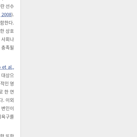
구란 선수
, 2008
).
포함한다.
양한 상호
은 사회나
 충족될
 et al.,
을 대상으
적인 영
 한 연
다. 이외
 변인이
리욕구를
향 또한