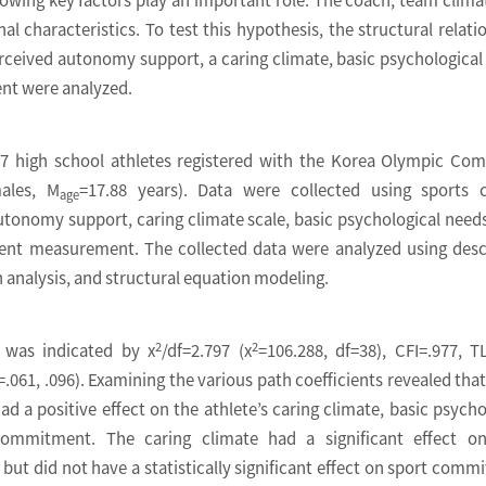
al characteristics. To test this hypothesis, the structural relati
ceived autonomy support, a caring climate, basic psychological
nt were analyzed.
97 high school athletes registered with the Korea Olympic Co
ales, M
=17.88 years). Data were collected using sports 
age
utonomy support, caring climate scale, basic psychological needs
nt measurement. The collected data were analyzed using desc
on analysis, and structural equation modeling.
2
2
 was indicated by x
/df=2.797 (x
=106.288, df=38), CFI=.977, TL
061, .096). Examining the various path coefficients revealed tha
 a positive effect on the athlete’s caring climate, basic psycho
ommitment. The caring climate had a significant effect on
 but did not have a statistically significant effect on sport comm