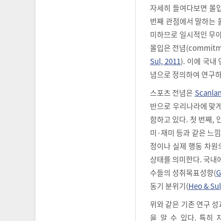
자세히 들여다보면 몰입
번째 관점에서 말하는 
미하므로 일시적인 무아
몰입은 전념(commitm
Sul, 2011
). 이에 국내
념으로 정의하여 연구하
스포츠 전념은
Scanlan 
반으로 우리나라에 맞게
함하고 있다. 첫 번째, 
미·재미 등과 같은 느낌을
정이나 실제 행동 차원
상태를 의미한다. 국내
수들의 성취목표성향(
G
동기 분위기(
Heo & Sul
위와 같은 기존 연구 
을 알 수 있다. 특히 자결