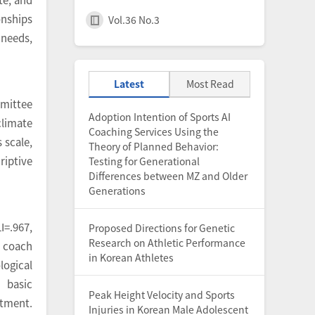
onships
Vol.36 No.3
 needs,
Latest
Most Read
mmittee
Adoption Intention of Sports AI
climate
Coaching Services Using the
 scale,
Theory of Planned Behavior:
riptive
Testing for Generational
Differences between MZ and Older
Generations
I=.967,
Proposed Directions for Genetic
Research on Athletic Performance
t coach
in Korean Athletes
logical
 basic
Peak Height Velocity and Sports
itment.
Injuries in Korean Male Adolescent