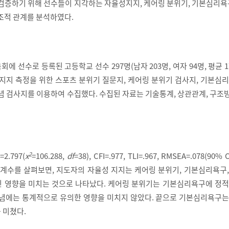
 검증하기 위해 선수들이 지각하는 자율성지지, 케어링 분위기, 기본심리욕
조적 관계를 분석하였다.
 선수로 등록된 고등학교 선수 297명(남자 203명, 여자 94명, 평균 17
 지지 측정을 위한 스포츠 분위기 질문지, 케어링 분위기 검사지, 기본심
전념 검사지를 이용하여 수집했다. 수집된 자료는 기술통계, 상관관계, 구
2
=2.797(
x
=106.288,
df
=38), CFI=.977, TLI=.967, RMSEA=.078(90% C
경로계수를 살펴보면, 지도자의 자율성 지지는 케어링 분위기, 기본심리욕구
 영향을 미치는 것으로 나타났다. 케어링 분위기는 기본심리욕구에 정적
전념에는 통계적으로 유의한 영향을 미치지 않았다. 끝으로 기본심리욕구는
 미쳤다.