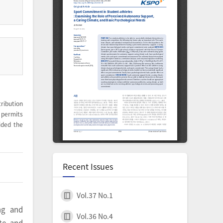
ribution
permits
ided the
Recent Issues
Vol.37 No.1
ng and
Vol.36 No.4
te, and