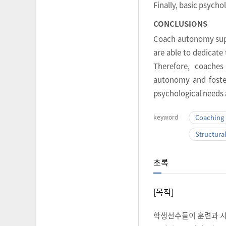
Finally, basic psych
CONCLUSIONS
Coach autonomy suppo
are able to dedicate
Therefore, coaches
autonomy and foster 
psychological needs
keyword
Coaching
Structura
초록
[목적]
학생선수들이 훈련과 시