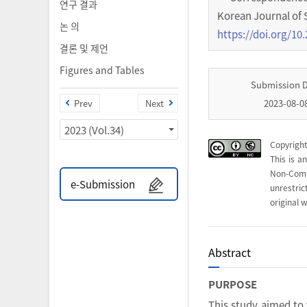
연구 결과
Korean Journal of 
논 의
https://doi.org/10.
결론 및 제언
Figures and Tables
Submission 
Prev
Next
2023-08-0
2023 (Vol.34)
Copyright
This is a
Non-Com
e-Submission
unrestri
original w
Abstract
PURPOSE
This study aimed to 