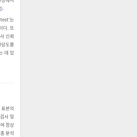
2
).
test’는
정이다. 또
검사 신뢰
 타당도를
 데 있
. 표본의
 검사 및
하여 정상
최종 분석