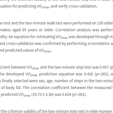
quation for predicting VO
, and verify cross-validation.
2max
e test and the two-minute walk test were performed on 150 older
males) aged 65 years or older. Correlation analysis was perfo
idity. An equation for estimating VO
was developed through m
2max
 and cross-validation was confirmed by performing a correlation a
d predicted values of VO
.
2max
ficient between VO
and the two-minute step test was 0.457 (p
2max
the developed VO
prediction equation was 0.430 (p<.001), 
2max
s finally selected were sex, age, number of steps in the two-minu
 of body fat. The correlation coefficient between the measured
 predicted VO
(19.73±3.36) was 0.654 (p<.001).
2max
the criterion validity of the two-minute step test in older Korean 