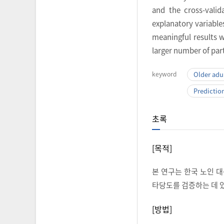
and the cross-vali
explanatory variable
meaningful results w
larger number of part
keyword
Older adu
Predictio
초록
[목적]
본 연구는 한국 노인 
타당도를 검증하는 데 
[방법]