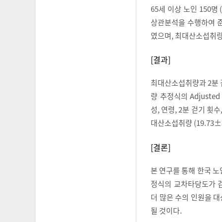
65세 이상 노인 150
상관분석을 수행하여 
였으며, 최대산소섭취량
[결과]
최대산소섭취량과 2분 걷
량 추정식의 Adjusted
성, 연령, 2분 걷기 횟
대산소섭취량 (19.73±3
[결론]
본 연구를 통해 한국 
정식의 교차타당도가 
더 많은 수의 인원을 
될 것이다.