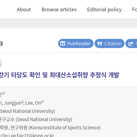
About
Browse articles
Editorial policy
Fo
.3
PubReader
Citation
 걷기 타당도 확인 및 최대산소섭취량 추정식 개발
3
*
온
2
3
*
im, Jungjun
; Lee, On
ul National University)
 (Seoul National University)
구위원 (Korea Institute of Sports Science)
 On Lee
fair27@kspo.or.kr