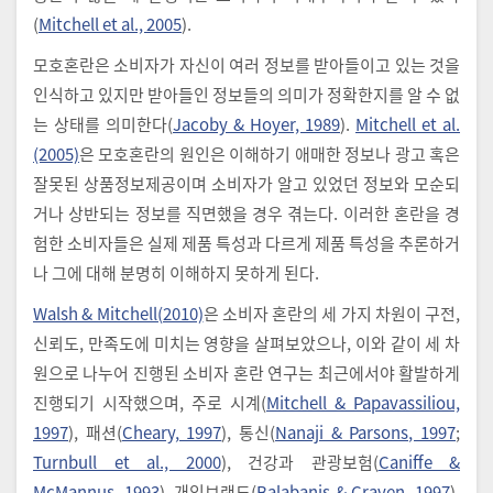
(
Mitchell et al., 2005
).
모호혼란은 소비자가 자신이 여러 정보를 받아들이고 있는 것을
인식하고 있지만 받아들인 정보들의 의미가 정확한지를 알 수 없
는 상태를 의미한다(
Jacoby & Hoyer, 1989
).
Mitchell et al.
(2005)
은 모호혼란의 원인은 이해하기 애매한 정보나 광고 혹은
잘못된 상품정보제공이며 소비자가 알고 있었던 정보와 모순되
거나 상반되는 정보를 직면했을 경우 겪는다. 이러한 혼란을 경
험한 소비자들은 실제 제품 특성과 다르게 제품 특성을 추론하거
나 그에 대해 분명히 이해하지 못하게 된다.
Walsh & Mitchell(2010)
은 소비자 혼란의 세 가지 차원이 구전,
신뢰도, 만족도에 미치는 영향을 살펴보았으나, 이와 같이 세 차
원으로 나누어 진행된 소비자 혼란 연구는 최근에서야 활발하게
진행되기 시작했으며, 주로 시계(
Mitchell & Papavassiliou,
1997
), 패션(
Cheary, 1997
), 통신(
Nanaji & Parsons, 1997
;
Turnbull et al., 2000
), 건강과 관광보험(
Caniffe &
McMannus, 1993
), 개인브랜드(
Balabanis & Craven, 1997
),