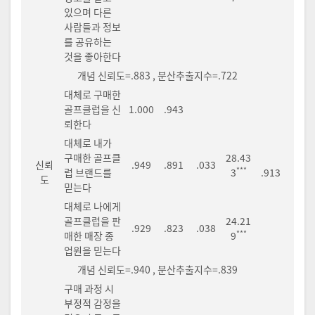
있으며 다른
사람들과 정보
를 공유하는
것을 좋아한다
개념 신뢰도=.883 , 분산추출지수=.722
대체로 구매한
골프클럽을 신
1.000
.943
뢰한다
대체로 내가
구매한 골프클
28.43
신뢰
.949
.891
.033
***
럽 브랜드를
3
.913
도
믿는다
대체로 나에게
골프클럽을 판
24.21
.929
.823
.038
***
매한 매장 종
9
업원을 믿는다
개념 신뢰도=.940 , 분산추출지수=.839
구매 과정 시
부정적 감정을