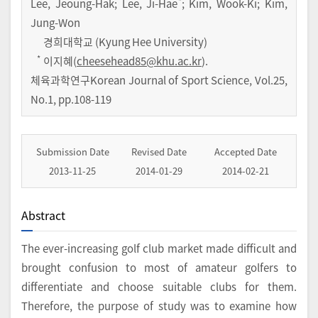
*
Lee, Jeoung-Hak; Lee, Ji-Hae
; Kim, Wook-Ki; Kim,
Jung-Won
경희대학교 (Kyung Hee University)
*
이지혜(
cheesehead85@khu.ac.kr
).
체육과학연구Korean Journal of Sport Science
,
Vol.
25
,
No.
1
,
pp.
108-119
Submission Date
Revised Date
Accepted Date
2013-11-25
2014-01-29
2014-02-21
Abstract
The ever-increasing golf club market made difficult and
brought confusion to most of amateur golfers to
differentiate and choose suitable clubs for them.
Therefore, the purpose of study was to examine how