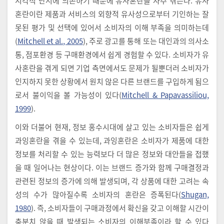
시각적 단서에 의존하기 때문에 유사혼란을 자주 겪는다. 유사
혼란이란 제품과 서비스의 외향적 유사성으로부터 기인하는 잘
못된 평가 및 선택에 있어서 소비자의 이해 부족을 의미하는데
(
Mitchell et al., 2005
), 주로 광고를 통해 또는 대인과의 의사소
통, 점포환경 등 구매환경에서 쉽게 경험할 수 있다. 소비자가 유
사혼란을 겪게 되면 기업 측면에서도 문제가 될뿐더러 소비자가
인지하지 못한 상황에서 원치 않은 다른 브랜드를 구입하게 됨으
로서 불이익을 볼 가능성이 있다(
Mitchell & Papavassiliou,
1999
).
이와 더불어 현재, 정보 홍수시대에 살고 있는 소비자들은 쉽게
과잉혼란을 겪을 수 있는데, 과잉혼란은 소비자가 제품에 대한
정보를 처리할 수 있는 능력보다 더 많은 정보와 대안들을 접했
을 때 일어나는 현상이다. 이는 브랜드 증가와 함께 구매결정과
관련된 정보의 증가에 의해 발생되며, 각 상품에 대한 고려는 속
성의 수가 많아질수록 소비자의 혼란은 증폭된다(
Shugan,
1980
). 즉, 소비자들이 구매과정에서 확신을 갖고 이해할 시간이
충분치 않을 때 발생되는 소비자의 이해부족이라 할 수 있다