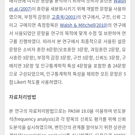
매지연에 미치는 영향을 분석하기 위하여 소비자 혼란은
Walsh
et al.(2007)
이 혼란을 세분화시키기 위해 개발한 문항을 사용하
였으며, 부정적 감정은
고종욱(2001)
의 연구에서, 구전, 신뢰 그
리고 구매지연 측정항목은
Walsh & Mitchell(2010)
의 연구에
서 사용되었던 문항을 연구의 목적에 맞게 수정 및 보완하여 연
구를 진행하였다. 따라서 본 연구에서 최종적으로 사용된 설문
문항은 소비자 혼란 8문항(모호혼란 3문항, 과잉혼란 2문항, 유
사혼란 3문항), 부정적 감정 3문항, 구전 3문항, 신뢰도 3문항, 구
매지연 3문항 및 인구통계학적 특성 4문항을 포함한 총 24문항
으로 구성되었으며, 인구통계학적 특성을 제외한 모든 문항은 5
점 Likert 척도를 사용하였다.
자료처리방법
본 연구의 자료처리방법으로는 PASW 18.0을 이용하여 빈도분
석(frequency analysis)과 각 항목의 신뢰도 평가를 위해 신뢰
도분석을 실시하였으며, 변인간의 관계를 알아보기 위한 상관관