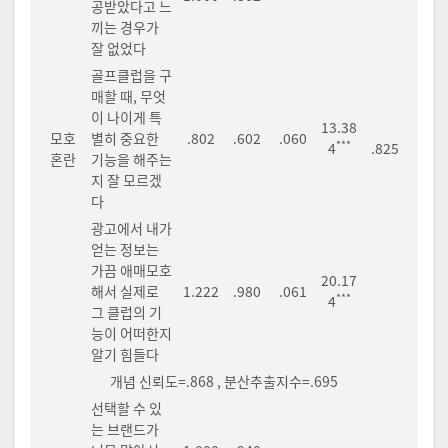
공받았다고 느
끼는 경우가
잘 없었다
골프클럽을 구
매할 때, 무엇
이 나이게 특
13.38
모호
별히 중요한
.802
.602
.060
***
4
.825
혼란
기능을 해주는
지 잘 모르겠
다
광고에서 내가
얻는 정보는
가끔 애매모호
20.17
해서 실제로
1.222
.980
.061
***
4
그 클럽의 기
능이 어떠한지
알기 힘들다
개념 신뢰도=.868 , 분산추출지수=.695
선택할 수 있
는 브랜드가