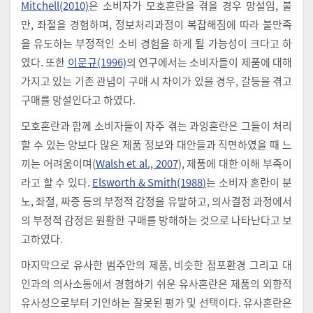
Mitchell(2010)
은 소비자가 모호혼란을 겪을 경우 망설임, 불
만, 좌절을 경험하며, 정보처리과정이 복잡해짐에 따라 불만족
을 유도하는 부정적인 소비 경험을 하게 될 가능성이 크다고 하
였다. 또한
이문규(1996)
의 연구에서는 소비자들이 제품에 대해
가지고 있는 기존 관념이 구매 시 차이가 있을 경우, 갈등을 겪고
구매를 망설인다고 하였다.
모호혼란과 함께 소비자들이 자주 겪는 과잉혼란은 그들이 처리
할 수 있는 양보다 많은 제품 정보와 대안들과 직면하였을 때 느
끼는 어려움이며(
Walsh et al., 2007
), 제품에 대한 이해 부족이
라고 할 수 있다.
Elsworth & Smith(1988)
는 소비자 혼란이 분
노, 좌절, 짜증 등의 부정적 감정을 유발하고, 의사결정 과정에서
의 부정적 감정은 원활한 구매를 방해하는 것으로 나타난다고 보
고하였다.
마지막으로 유사한 범주안의 제품, 비슷한 점포환경 그리고 대
인과의 의사소통에서 경험하기 쉬운 유사혼란은 제품의 외향적
유사성으로부터 기인하는 잘못된 평가 및 선택이다. 유사혼란은