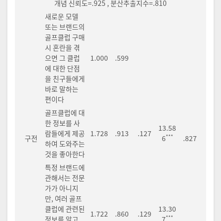
개념 신뢰도=.925 , 분산추출지수=.810
새로운 모델
또는 브랜드의
골프클럽 구매
시 혼란을 겪
으면 그 클럽
1.000
.599
에 대한 단점
을 친구들에게
바로 말하는
편이다
골프클럽에 대
한 정보를 사
13.58
람들에게 제공
1.728
.913
.127
***
구전
6
.827
하여 도와주는
것을 좋아한다
특정 브랜드에
관해서는 전문
가가 아니지
만, 여러 골프
클럽에 관련된
13.30
1.722
.860
.129
***
정보를 알고
7