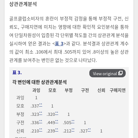
상관관계분석
골프클럽소비자의 혼란이 부정적 감정을 통해 부정적 구전, 신
뢰도, 구매지연에 미치는 영향에 대한 확인적 요인분석을 통하
여 단일차원성이 입증된 각 단위별 척도들 간의 상관관계 분석을
실시하여 얻은 결과는 <
표 3
>과 같다. 분석결과 상관관계 계수
의 값이 최소 .106에서 최대 .505까지 있어 .8이상의 높은 상관
관계를 보여주는 변인은 없는 것으로 나타났다.
표 3.
View original
각 변인에 대한 상관관계분석
과잉
모호
부정
구전
신뢰
구매지연
과잉
1
**
모호
.337
1
**
**
부정
.323
.320
1
**
**
**
구전
.336
.449
.505
1
**
**
**
**
신뢰
.210
.239
.212
.327
1