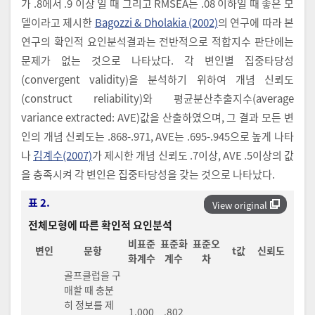
가 .8에서 .9 이상 일 때 그리고 RMSEA는 .08 이하일 때 좋은 모
델이라고 제시한
Bagozzi & Dholakia (2002)
의 연구에 따라 본
연구의 확인적 요인분석결과는 전반적으로 적합지수 판단에는
문제가 없는 것으로 나타났다. 각 변인별 집중타당성
(convergent validity)을 분석하기 위하여 개념 신뢰도
(construct reliability)와 평균분산추출지수(average
variance extracted: AVE)값을 산출하였으며, 그 결과 모든 변
인의 개념 신뢰도는 .868-.971, AVE는 .695-.945으로 높게 나타
나
김계수(2007)
가 제시한 개념 신뢰도 .7이상, AVE .5이상의 값
을 충족시켜 각 변인은 집중타당성을 갖는 것으로 나타났다.
표 2.
View original
전체모형에 따른 확인적 요인분석
비표준
표준화
표준오
변인
문항
t값
신뢰도
화계수
계수
차
골프클럽을 구
매할 때 충분
히 정보를 제
1.000
.802