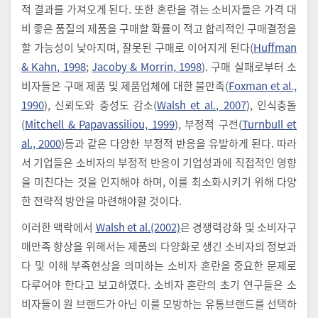
적 결과를 가져오게 된다. 또한 혼란을 겪는 소비자들은 가격 대
비 좋은 품질의 제품을 구매할 확률이 적고 합리적인 구매결정을
할 가능성이 낮아지며, 잘못된 구매로 이어지게 된다(
Huffman
& Kahn, 1998
;
Jacoby & Morrin, 1998
). 구매 실패로부터 소
비자들은 구매 제품 및 제품업체에 대한 불만족(
Foxman et al.,
1990
), 신뢰도와 충성도 감소(
Walsh et al., 2007
), 인식충돌
(
Mitchell & Papavassiliou, 1999
), 부정적 구전(
Turnbull et
al., 2000
)등과 같은 다양한 부정적 반응을 유발하게 된다. 따라
서 기업들은 소비자의 부정적 반응이 기업성과에 직접적인 영향
을 미친다는 것을 인지해야 하며, 이를 최소화시키기 위해 다양
한 전략적 방안을 마련해야할 것이다.
이러한 맥락에서
Walsh et al.(2002)
은 경쟁력강화 및 소비자구
매만족 향상을 위해서는 제품의 다양화로 생긴 소비자의 정보과
다 및 이해 부족현상을 의미하는 소비자 혼란을 중요한 문제로
다루어야 한다고 보고하였다. 소비자 혼란의 초기 연구들은 소
비자들이 원 브랜드가 아닌 이를 모방하는 유통브랜드를 선택하