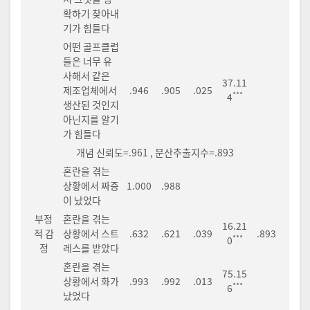
확하기 찾아내
기가 힘들다
어떤 골프클럽
들은 너무 유
사해서 같은
37.11
제조업체에서
.946
.905
.025
***
4
생산된 것인지
아닌지를 알기
가 힘들다
개념 신뢰도=.961 , 분산추출지수=.893
혼란을 겪는
상황에서 짜증
1.000
.988
이 났었다
부정
혼란을 겪는
16.21
적 감
상황에서 스트
.632
.621
.039
.893
***
0
정
레스를 받았다
혼란을 겪는
75.15
상황에서 화가
.993
.992
.013
***
6
났었다