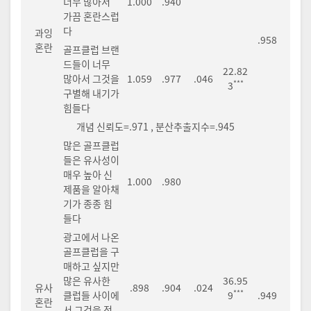
너무 많아서
1.000
.940
가끔 혼란스럽
다
과잉
.958
혼란
골프클럽 브랜
드들이 너무
22.82
많아서 그것을
1.059
.977
.046
***
3
구별해 내기가
힘들다
개념 신뢰도=.971 , 분산추출지수=.945
많은 골프클럽
들은 유사성이
매우 높아 신
1.000
.980
제품을 알아채
기가 종종 힘
들다
광고에서 나온
골프클럽을 구
매하고 싶지만
많은 유사한
36.95
유사
.898
.904
.024
***
클럽들 사이에
9
.949
혼란
서 그것을 정