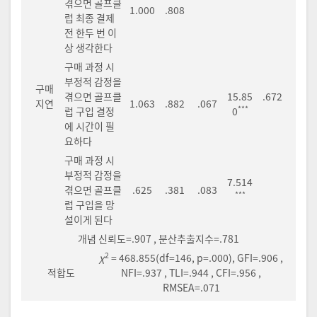
겪으면 골프클
1.000
.808
럽 최종 결제
전 한두 번 이
상 생각한다
구매 과정 시
부정적 감정을
구매
겪으면 골프클
15.85
.672
지연
1.063
.882
.067
***
럽 구입 결정
0
에 시간이 필
요하다
구매 과정 시
부정적 감정을
7.514
겪으면 골프클
.625
.381
.083
***
럽 구입을 망
설이게 된다
개념 신뢰도=.907 , 분산추출지수=.781
2
χ
= 468.855(df=146, p=.000), GFI=.906 ,
적합도
NFI=.937 , TLI=.944 , CFI=.956 ,
RMSEA=.071