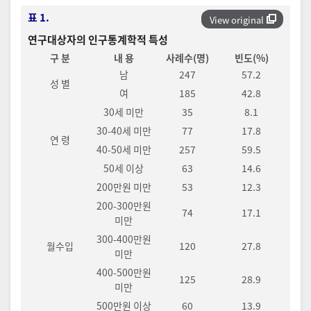
표 1.
View original
연구대상자의 인구통계학적 특성
구 분
내 용
사례수(명)
빈도(%)
남
247
57.2
성 별
여
185
42.8
30세 미만
35
8.1
30-40세 미만
77
17.8
연 령
40-50세 미만
257
59.5
50세 이상
63
14.6
200만원 미만
53
12.3
200-300만원
74
17.1
미만
300-400만원
월수입
120
27.8
미만
400-500만원
125
28.9
미만
500만원 이상
60
13.9