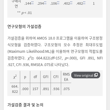
구매지
**
**
**
**
**
.144
.294
.106
.402
.482
1
연
**
p
< .01
연구모형의 가설검증
가설검증을 위하여 AMOS 18.0 프로그램을 이용하여 구조방정
식모형을 검증하였다. 구조모형의 모수 추정은 최대우도법
(Maximum Likelihood:ML)을 이용하여 연구모형의 적합도를
2
검증하였다.
χ
는 664.822(
df
=157,
p
=.000), GFI .891, NFI
.927, CFI .936, RMSEA .075로 나타났다.
RMS
View original
2
χ
p
df
GFI
CFI
EA
664.
.000
157
.891
.936
.075
822
가설검증 결과 및 논의