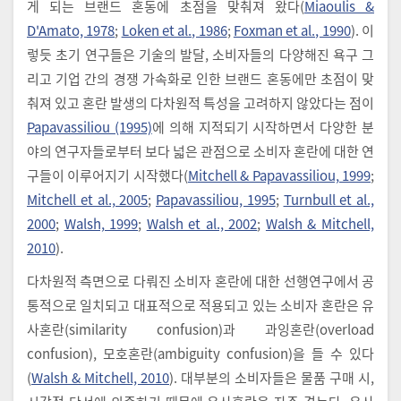
게 되는 브랜드 혼동에 초점을 맞춰져 왔다(
Miaoulis &
D'Amato, 1978
;
Loken et al., 1986
;
Foxman et al., 1990
). 이
렇듯 초기 연구들은 기술의 발달, 소비자들의 다양해진 욕구 그
리고 기업 간의 경쟁 가속화로 인한 브랜드 혼동에만 초점이 맞
춰져 있고 혼란 발생의 다차원적 특성을 고려하지 않았다는 점이
Papavassiliou (1995)
에 의해 지적되기 시작하면서 다양한 분
야의 연구자들로부터 보다 넓은 관점으로 소비자 혼란에 대한 연
구들이 이루어지기 시작했다(
Mitchell & Papavassiliou, 1999
;
Mitchell et al., 2005
;
Papavassiliou, 1995
;
Turnbull et al.,
2000
;
Walsh, 1999
;
Walsh et al., 2002
;
Walsh & Mitchell,
2010
).
다차원적 측면으로 다뤄진 소비자 혼란에 대한 선행연구에서 공
통적으로 일치되고 대표적으로 적용되고 있는 소비자 혼란은 유
사혼란(similarity confusion)과 과잉혼란(overload
confusion), 모호혼란(ambiguity confusion)을 들 수 있다
(
Walsh & Mitchell, 2010
). 대부분의 소비자들은 물품 구매 시,