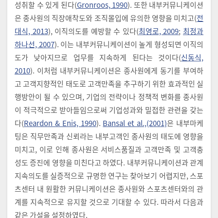
성취할 수 있게 된다(
Gronroos, 1990
). 또한 내부커뮤니케이션
은 종사원의 직장애착도와 조직몰입에 유의한 영향을 미치고(
전
대식, 2013
), 이직의도를 예방할 수 있다(
최영로, 2009
;
최정과
하나선, 2007
). 이는 내부커뮤니케이션이 높게 형성되면 이직의
도가 낮아지므로 업무를 지속하게 된다는 것이다(
신동식,
2010
). 이처럼 내부커뮤니케이션은 종사원에게 동기를 부여하
고 고객지향적인 태도로 고객만족을 추구하기 위한 효과적인 실
행방안이 될 수 있으며, 기업의 전략이나 정책적 변화를 종사원
이 적극적으로 받아들임으로써 기업성과와 밀접한 관련을 갖는
다(
Reardon & Enis, 1990
).
Bansal et al.,(2001)
은 내부마케
팅은 직무만족과 신뢰라는 내부고객인 종사원의 태도에 영향을
미치고, 이로 인해 종사원은 서비스품질과 고객만족 및 고객충
성도 증진에 영향을 미친다고 하였다. 내부커뮤니케이션과 관계
지속의도를 실증적으로 규명한 연구는 찾아보기 어렵지만, 스포
츠센터 내 원활한 커뮤니케이션은 종사원와 스포츠센터와의 관
계를 지속적으로 유지할 것으로 기대할 수 있다. 따라서 다음과
같은 가설을 설정하였다.