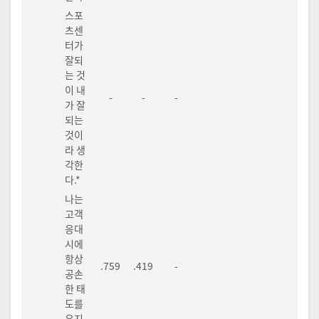
스포
츠센
터가
잘되
는 것
이 내
-
-
-
가 잘
되는
것이
라 생
각한
다.*
나는
고객
응대
시에
항상
.759
.419
-
공손
한 태
도를
유지