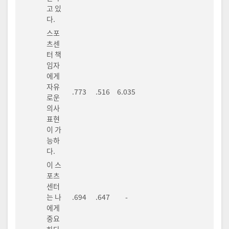
고 있
다.
스포
츠센
터 책
임자
에게
자유
.773
.516
6.035
로운
의사
표현
이 가
능하
다.
이 스
포츠
센터
는 나
.694
.647
-
에게
중요