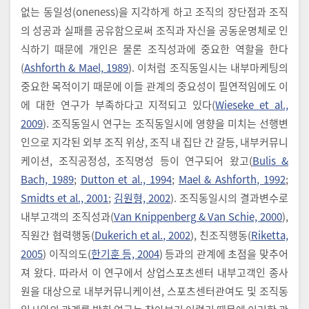
없는 동일성(oneness)을 지각하게 하고 조직의 장단점과 조직
의 성공과 실패를 공유함으로써 조직과 자신을 공동운명체로 인
식하기 때문에 개인은 물론 조직성과에 중요한 역할을 한다
(
Ashforth & Mael, 1989
). 이처럼 조직동일시는 내부마케팅의
중요한 목적이기 때문에 이들 관계의 중요성이 필연적임에도 이
에 대한 연구가 부족하다고 지적되고 있다(
Wieseke et al.,
2009
). 조직동일시 연구는 조직동일시에 영향을 미치는 선행변
인으로 지각된 외부 조직 위상, 조직 내 집단 간 갈등, 내부커뮤니
케이션, 조직공정성, 조직명성 등이 연구되어 왔고(
Bulis &
Bach, 1989
;
Dutton et al., 1994
;
Mael & Ashforth, 1992
;
Smidts et al., 2001
;
김원형, 2002
). 조직동일시의 결과변수로
내부고객의 조직성과(
Van Knippenberg & Van Schie, 2000
),
직원간 협력행동(
Dukerich et al., 2002
), 친조직행동(
Riketta,
2005
) 이직의도(
한기훈 등, 2004
) 등과의 관계에 초점을 맞추어
져 왔다. 따라서 이 연구에서 상업스포츠센터 내부고객인 종사
원을 대상으로 내부커뮤니케이션, 스포츠센터관여도 및 조직동