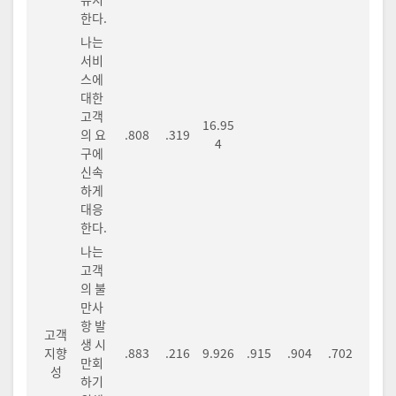
한다.
나는
서비
스에
대한
고객
16.95
의 요
.808
.319
4
구에
신속
하게
대응
한다.
나는
고객
의 불
만사
항 발
고객
생 시
지향
.883
.216
9.926
.915
.904
.702
만회
성
하기