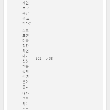
개인
적 모
욕감
을 느
낀다.*
스포
츠센
터를
칭찬
하면
내가
.802
.438
-
칭찬
받는
것처
럼 기
분이
좋다.
내가
근무
하는
스포