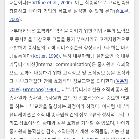
때문이다(
Hartline et al., 2000
). 이는 최종적으로 고객만족을
창출하고 나아가 기업의 목표를 달성할 수 있게 된다(
송효분,
2005
).
내부마케팅은 고객과의 약속을 지키기 위한 기업내부의 노력으
로 종사원을 대상으로 그들을 동기 부여시키고 고객지향적으로
개발하여 종사원의 고객 서비스수준을 향상시키고자 하는 마케
팅활동이다(
Kotler, 1996
). 특히 내부마케팅 실행요인 중 내부
커뮤니케이션(internal communication)은 종사원이 효과적
으로 고객에 대응하기 위해 고객정보 및 조직정보 등을 조직과
그 내부고객집단 간에 효과적인 정보교환을 의미한다(
여용재,
2008
).
Gronroos(1990)
는 내부커뮤니케이션을 조직과 종사원,
종사원과 종사원, 종사원과 고객 간 상호작용에서 중요한 역할
을 하는 내부교환을 달성하는 과정이라 하였다. 이처럼 내부커
뮤니케이션은 조직 내 종사원들 간의 정보교류와 정서적 교감 그
리고 상호이해의 확대와 같은 효과를 기대할 수 있으며, 나아가
종사원의 불확실성 감소, 조직분위기 개선, 조직몰입, 기능 간 협