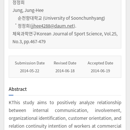
정정희
Jung, Jung-Hee
순천향대학교 (University of Soonchunhyang)
*
정정희(
jjhee4288@daum.net
).
체육과학연구Korean Journal of Sport Science
,
Vol.
25
,
No.
3
,
pp.
467-479
Submission Date
Revised Date
Accepted Date
2014-05-22
2014-06-18
2014-06-19
Abstract
KThis study aims to positively analyze relationship
between internal communication, involvement,
organizational identification, customer orientation, and
relation continuity intention of workers at commercial