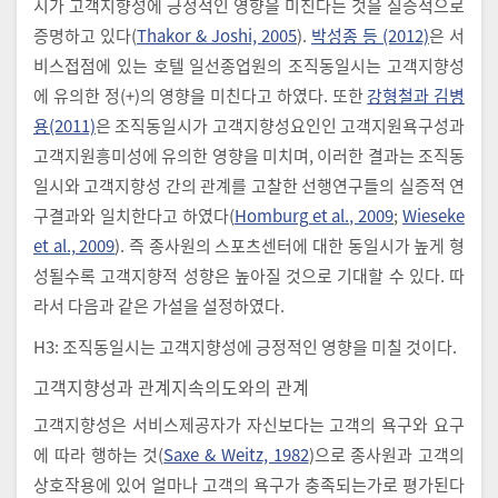
시가 고객지향성에 긍정적인 영향을 미친다는 것을 실증적으로
증명하고 있다(
Thakor & Joshi, 2005
).
박성종 등 (2012)
은 서
비스접점에 있는 호텔 일선종업원의 조직동일시는 고객지향성
에 유의한 정(+)의 영향을 미친다고 하였다. 또한
강형철과 김병
용(2011)
은 조직동일시가 고객지향성요인인 고객지원욕구성과
고객지원흥미성에 유의한 영향을 미치며, 이러한 결과는 조직동
일시와 고객지향성 간의 관계를 고찰한 선행연구들의 실증적 연
구결과와 일치한다고 하였다(
Homburg et al., 2009
;
Wieseke
et al., 2009
). 즉 종사원의 스포츠센터에 대한 동일시가 높게 형
성될수록 고객지향적 성향은 높아질 것으로 기대할 수 있다. 따
라서 다음과 같은 가설을 설정하였다.
H3: 조직동일시는 고객지향성에 긍정적인 영향을 미칠 것이다.
고객지향성과 관계지속의도와의 관계
고객지향성은 서비스제공자가 자신보다는 고객의 욕구와 요구
에 따라 행하는 것(
Saxe & Weitz, 1982
)으로 종사원과 고객의
상호작용에 있어 얼마나 고객의 욕구가 충족되는가로 평가된다