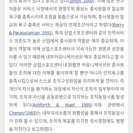
조의 효과가 있다고 밝히고 있다(
Singh, 2000
). 이에 많은 연구
자들은 서비스 시장에서의 경쟁우위 확보는 종사원들의 필요와
욕구를 충족시키데 초점을 맞춤으로서 가능하며, 종사원들의 필
요와 욕구 충족은 서비스 제공의 전제조건이라고 하였다(
Berry
& Parasuraman, 1991
). 특히 상업스포츠센터와 같이 인적서비
스 의존도가 높은 산업에서 종사원의 역할은 매우 중요하며, 이
들의 역할에 의해 상업스포츠센터의 지속가능한 경영과 성장을
이룰 수 있기 때문에 내부커뮤니케이션은 매우 중요하다고 할 수
있다. 이러한 상업스포츠센터 내 원활한 커뮤니케이션은 종사원
들의 조직에 대한 이해를 용이하게 할 뿐만 아니라 인지욕구를
충족시킴으로써 스스로 조직구성원임을 지각하게 될 것이다. 즉
개인이 자신을 평가하는 과정에서 자신이 조직의 일부분이라 여
기며, 조직과 자신을 공동운명으로 지각하는 조직동일시를 형성
하게 된다(
Ashforth & Mael, 1989
).이와 관련해서
Cheney(1983)
는 내부의사소통의 원활성을 통해서 조직동일시
가 강화 될 수 있으며, 조직의 목표를 지각한 의사결정에도 영향
을 미친다고 보고하였다.