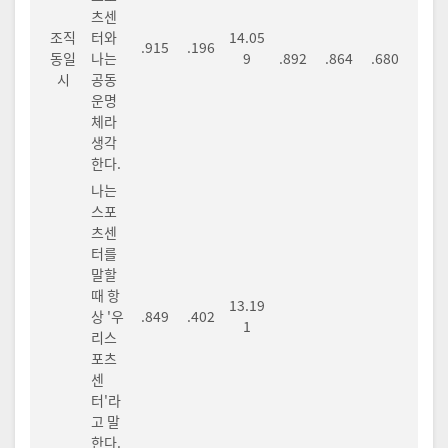
츠센
조직
터와
14.05
.915
.196
동일
나는
9
.892
.864
.680
시
공동
운명
체라
생각
한다.
나는
스포
츠센
터를
말할
때 항
13.19
상 '우
.849
.402
1
리스
포츠
센
터'라
고 말
한다.