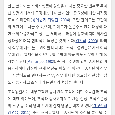
한편 관여도는 소비자행동에 영향을 미치는 중요한 변수로 주어
진 상황 하에서의 특정대상에 대한 개인의 중요성에 대한 지각정
도를 의미한다(
정의권과 최영진, 2004
). 또한 관여도는 고관여
와 저관여로 나눌 수 있으며, 관여도가 높을수록 관여 대상에 대
한 주의가 증가하고 정보를 처리하는 과정이 정교해 지며 의사결
정과정은 더욱 합리적인 특성을 갖게 된다(
김완석, 2000
). 따라
서 직무에 대한 높은 관여를 나타내는 조직구성원들은 자신의 직
무에 강한 일체감을 갖으며, 업무 밖에 있을 때도 직무에 대해 생
각하게 된다(
Kanungo, 1982
). 즉 직무수행에 있어 종사원의 마
음가짐이나 감정이 크게 영향을 미칠 수 있으며, 종사원이 직무
에 자발적으로 관여하는 경우, 직무에 대한 중요성과 관심의 정
도가 증가하고 조직과의 동일시가 형성될 것이다.
조직동일시는 내부고객인 종사원의 조직에 대한 소속감과 조직
에 대한 의미부여, 조직과 종사원과의 관련성 설정, 조직효율성
의 추구 등 조직 영역 전반에 걸쳐 영향을 미치고 있다(
강형철과
김병용, 2011
). 또한 조직동일시는 종사원이 조직을 분리될 수