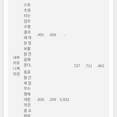
스포
츠센
터는
업무
수행
결과
.491
.926
-
에 대
한 정
보를
잘 전
내부
달해
커뮤
준다.
.727
.711
.462
니케
동료
이션
들 간
에 업
무수
행에
대한
.830
.339
5.922
의견
을 교
환하