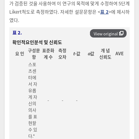
가 검증된 것을 사용하여 이 연구의 목적에 맞게 수정하여 5단계
Likert척도로 측정하였다. 자세한 설문문항은 <
표 2
>에 제시하
였다.
표 2.
View original
확인적요인분석 및 신뢰도
구성문
표준화
측정
개 념
요 인
t
-값
α
값
AVE
항
계 수
오차
신뢰도
스포
츠센
터에
서 자
유롭
게 자
-
-
-
신의
의사
를 표
현할
수 있
다.*