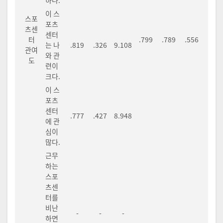
하다.
이 스
스포
포츠
츠센
센터
터
.799
.789
.556
는 나
.819
.326
9.108
관여
와 관
도
련이
크다.
이 스
포츠
센터
.777
.427
8.948
에 관
심이
많다.
근무
하는
스포
츠센
터를
비난
-
-
-
하면