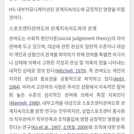
H5: 내부커뮤니케이션은 관계지속의도에 긍정적인 영향을 미칠
것이다.
스포츠센터관여도와 관계지속의도와의 관계
관여도는 사회적 판단이론(social judgement theory)의 자아
관여에 두고 있으며, 대상에 관한 관심의 일반적 수준이나 대상
이 개인과 상황간의 관계를 파악하기 위해 관여를 특별한 자극이
나 상태에 의해서 고취된 각성과 관심 및 의욕의 양을 나타내는
내적인 상태로 정의 된다(
Mitchell, 1979
). 즉 관여도는 개인의
지각된 관심과 중요성을 공통적으로 파악하고 있다(
Antil,
1984
). 따라서 고관여의 사람은 주어진 상황에서 지속적인 참여
와 높은 수준의 심리적인 관여에 의해서 특정 지워진다
(
Mannell, 1980
). 내부고객을 대상으로 스포츠센터관여도와 관
계지속의도를 밝힌 연구는 전무하지만, 상업스포츠센터 종사원
의 직무관여가 직무만족과 조직몰입에 영향 긍정적인 영향을 미
친다는 연구(
Ko et al., 1997
;
소영호, 2009
)와 조직에 대한 만족