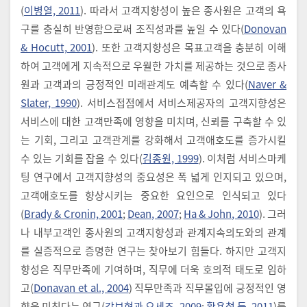
(
이병열, 2011
). 따라서 고객지향성이 높은 종사원은 고객의 욕
구를 충실히 반영함으로써 조직성과를 높일 수 있다(
Donovan
& Hocutt, 2001
). 또한 고객지향성은 목표고객을 충분히 이해
하여 고객에게 지속적으로 우월한 가치를 제공하는 것으로 종사
원과 고객과의 긍정적인 미래관계도 예측할 수 있다(
Naver &
Slater, 1990
). 서비스접점에서 서비스제공자의 고객지향성은
서비스에 대한 고객만족에 영향을 미치며, 신뢰를 구축할 수 있
는 기회, 그리고 고객관계를 강화해서 고객애호도를 증가시킬
수 있는 기회를 잡을 수 있다(
김종원, 1999
). 이처럼 서비스마케
팅 연구에서 고객지향성의 중요성은 폭 넓게 인지되고 있으며,
고객애호도를 향상시키는 중요한 요인으로 인식되고 있다
(
Brady & Cronin, 2001
;
Dean, 2007
;
Ha & John, 2010
). 그러
나 내부고객인 종사원의 고객지향성과 관계지속의도와의 관계
를 실증적으로 증명한 연구는 찾아보기 힘들다. 하지만 고객지
향성은 직무만족에 기여하며, 직무에 더욱 호의적 태도로 임하
고(
Donavan et al., 2004
) 직무만족과 직무몰입에 긍정적인 영
향을 미친다는 연구(
강보현과 오세조, 2009
;
황용철 등, 2011
)를