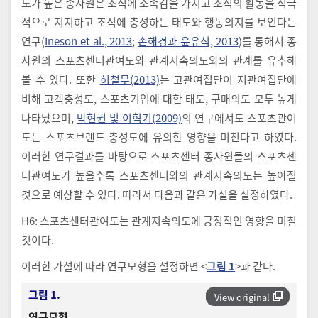
도가 높은 종사원은 조직에 소속감을 가지고 조직의 활동을 적극
적으로 지지하고 조직에 충성하는 태도와 행동의지를 보인다는
연구(
Ineson et al., 2013
;
손해경과 윤유식, 2013
)를 통해서 종
사원의 스포츠센터관여도와 관계지속의도와의 관계를 유추해
볼 수 있다. 또한
허철무(2013)
는 고관여집단이 저관여집단에
비해 고객충성도, 스포츠기업에 대한 태도, 구매의도 모두 높게
나타났으며,
박현권 및 이혁기(2009)
의 연구에서도 스포츠관여
도는 스포츠브랜드 충성도에 유의한 영향을 미친다고 하였다.
이러한 연구결과를 바탕으로 스포츠센터 종사원들의 스포츠센
터관여도가 높을수록 스포츠센터와의 관계지속의도는 높아질
것으로 예상할 수 있다. 따라서 다음과 같은 가설을 설정하였다.
H6: 스포츠센터관여도는 관계지속의도에 긍정적인 영향을 미칠
것이다.
이러한 가설에 따라 연구모형을 설정하면 <
그림 1
>과 같다.
그림 1.
View original
연구모형