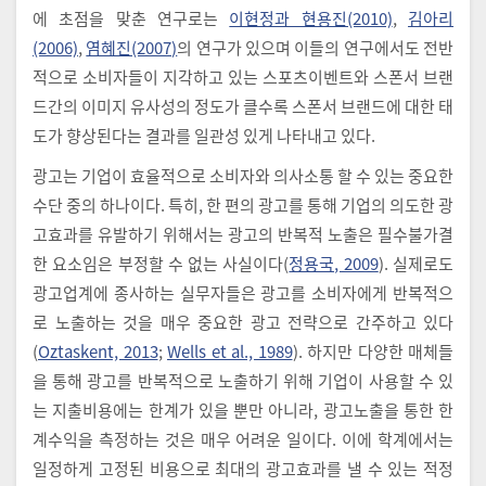
에 초점을 맞춘 연구로는
이현정과 현용진(2010)
,
김아리
(2006)
,
염혜진(2007)
의 연구가 있으며 이들의 연구에서도 전반
적으로 소비자들이 지각하고 있는 스포츠이벤트와 스폰서 브랜
드간의 이미지 유사성의 정도가 클수록 스폰서 브랜드에 대한 태
도가 향상된다는 결과를 일관성 있게 나타내고 있다.
광고는 기업이 효율적으로 소비자와 의사소통 할 수 있는 중요한
수단 중의 하나이다. 특히, 한 편의 광고를 통해 기업의 의도한 광
고효과를 유발하기 위해서는 광고의 반복적 노출은 필수불가결
한 요소임은 부정할 수 없는 사실이다(
정용국, 2009
). 실제로도
광고업계에 종사하는 실무자들은 광고를 소비자에게 반복적으
로 노출하는 것을 매우 중요한 광고 전략으로 간주하고 있다
(
Oztaskent, 2013
;
Wells et al., 1989
). 하지만 다양한 매체들
을 통해 광고를 반복적으로 노출하기 위해 기업이 사용할 수 있
는 지출비용에는 한계가 있을 뿐만 아니라, 광고노출을 통한 한
계수익을 측정하는 것은 매우 어려운 일이다. 이에 학계에서는
일정하게 고정된 비용으로 최대의 광고효과를 낼 수 있는 적정