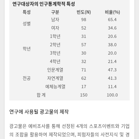
연구대상자의 인구통계학적 특성
특성
구분
빈도(N)
비율(%)
남자
98
65.4
성별
여자
52
34.6
1학년
31
20.6
2학년
57
38.0
학년
3학년
30
20.0
4학년
32
21.4
인문계열
71
47.3
전공
자연계열
62
41.3
예체능계열
17
11.4
합 계
150
100.0
연구에 사용될 광고물의 제작
광고물은 예비조사를 통해 선정된 4개의 스포츠이벤트와 기업
의 조합을 활용하여 제작되었으며, 피험자들의 사전지식 및 경