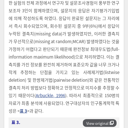
한 실험의 전체 과정에서 연구자 및 설문조사경험이 풍부한 연구
보조자 3인이 함께하였으며, 설문지의 응답은 자기평가기입법
에 의해 작성하도록 하였다. 응답이 완료된 설문지는 그 자리에
서 즉시 회수되었으며, 회수된 설문지 중 9부(6%)에서 응답이
누락된 결측치(missing data)가 발생하였지만, 이러한 결측치
가 무선적으로(missing at random;MCAR) 발생하였다는 것을
가정하기 어렵다고 판단되기 때문에 완전정보 최대우도법(full-
information maximum likelihood)으로 처리하였다. 이는 결
측치를 가진 정보를 완전히 제거하여 표준오차 값을 너무 크거나
작게 추정하는 단점을 가지고 있는 사례제거법(listwise
deletion) 및 한쌍제거법(pairwise deletion)와 같은 전통적인
결측치 처리 방법보다 정확하고 안정적으로 미지수를 추정할 수
있기 때문이다(
Arbuckle, 1996
). 따라서 최종적으로 150명의
자료가 최종 분석에 사용되었다. 연구대상자의 인구통계학적 특
성은 <
표 3
>과 같다.
표 3.
View original