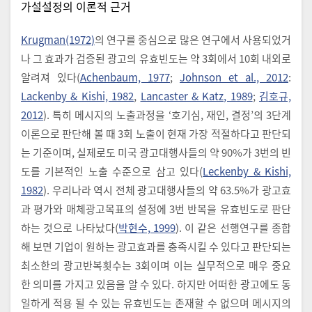
가설설정의 이론적 근거
Krugman(1972)
의 연구를 중심으로 많은 연구에서 사용되었거
나 그 효과가 검증된 광고의 유효빈도는 약 3회에서 10회 내외로
알려져 있다(
Achenbaum, 1977
;
Johnson et al., 2012
:
Lackenby & Kishi, 1982
,
Lancaster & Katz, 1989
;
김호규,
2012
). 특히 메시지의 노출과정을 ‘호기심, 재인, 결정’의 3단계
이론으로 판단해 볼 때 3회 노출이 현재 가장 적절하다고 판단되
는 기준이며, 실제로도 미국 광고대행사들의 약 90%가 3번의 빈
도를 기본적인 노출 수준으로 삼고 있다(
Leckenby & Kishi,
1982
). 우리나라 역시 전체 광고대행사들의 약 63.5%가 광고효
과 평가와 매체광고목표의 설정에 3번 반복을 유효빈도로 판단
하는 것으로 나타났다(
박현수, 1999
). 이 같은 선행연구를 종합
해 보면 기업이 원하는 광고효과를 충족시킬 수 있다고 판단되는
최소한의 광고반복횟수는 3회이며 이는 실무적으로 매우 중요
한 의미를 가지고 있음을 알 수 있다. 하지만 어떠한 광고에도 동
일하게 적용 될 수 있는 유효빈도는 존재할 수 없으며 메시지의