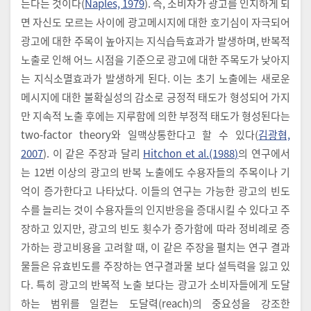
든다는 것이다(
Naples, 1979
). 즉, 소비자가 광고를 인지하게 되
면 자신도 모르는 사이에 광고메시지에 대한 호기심이 자극되어
광고에 대한 주목이 높아지는 지식습득효과가 발생하며, 반복적
노출로 인해 어느 시점을 기준으로 광고에 대한 주목도가 낮아지
는 지식소멸효과가 발생하게 된다. 이는 초기 노출에는 새로운
메시지에 대한 불확실성의 감소로 긍정적 태도가 형성되어 가지
만 지속적 노출 후에는 지루함에 의한 부정적 태도가 형성된다는
two-factor theory와 일맥상통한다고 할 수 있다(
김광협,
2007
). 이 같은 주장과 달리
Hitchon et al.(1988)
의 연구에서
는 12번 이상의 광고의 반복 노출에도 수용자들의 주목이나 기
억이 증가한다고 나타났다. 이들의 연구는 가능한 광고의 빈도
수를 늘리는 것이 수용자들의 인지반응을 증대시킬 수 있다고 주
장하고 있지만, 광고의 빈도 횟수가 증가함에 따라 정비례로 증
가하는 광고비용을 고려할 때, 이 같은 주장을 펼치는 연구 결과
물들은 유효빈도를 주장하는 연구결과물 보다 설득력을 잃고 있
다. 특히 광고의 반복적 노출 보다는 광고가 소비자들에게 도달
하는 범위를 일컫는 도달력(reach)의 중요성을 강조한