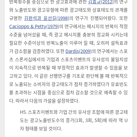
반복횟수를 중심으로 한 광고효과에 관한
김효규(2012)
의 연구
와 노출빈도와 광고유형에 따른 광고태도와 상표태도의 관계를
규명한
김완석과 윤선길(1998)
의 연구가 진행되어왔다. 또한
Cacioppo & Petty(1979)
의 연구에서는 메시지의 반복이 적정
수준을 넘어섰을 때, 즉 광고 메시지를 충분히 정교화 시키는데
필요한 수준이상의 반복노출이 이루어 질 때, 오히려 설득효과
가 감소함을 검증하였다. 또한
Dardis(2009)
의 연구에서는 스포
츠 스폰서십에서의 기업과 스포츠이벤트의 유사성의 불일치성
이 지속적으로 반복될 때 부정적인 효과가 발생할 수 있음을 보
고하고 있다. 이 같은 선행연구를 기초로 판단해 볼 때 반복적으
로 노출되는 소비자의 광고태도가 점차 증가하였다가 유효빈도
를 초과하는 시점을 중심으로 점차 감소할 것으로 예측할 수 있
다. 따라서 다음의 가설을 설정하였다.
H5. 스포츠이벤트와 기업 간의 유사성 조합에 따른 광고태
도는 광고노출빈도수의 증가(1회, 3회, 5회)에 따라 역 U
자 형태를 보일 것이다.