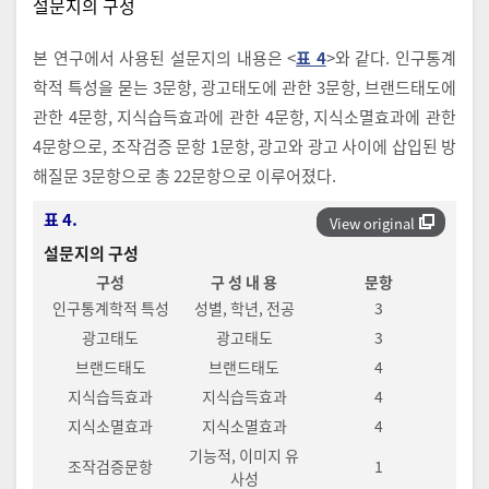
설문지의 구성
본 연구에서 사용된 설문지의 내용은 <
표 4
>와 같다. 인구통계
학적 특성을 묻는 3문항, 광고태도에 관한 3문항, 브랜드태도에
관한 4문항, 지식습득효과에 관한 4문항, 지식소멸효과에 관한
4문항으로, 조작검증 문항 1문항, 광고와 광고 사이에 삽입된 방
해질문 3문항으로 총 22문항으로 이루어졌다.
표 4.
View original
설문지의 구성
구성
구 성 내 용
문항
인구통계학적 특성
성별, 학년, 전공
3
광고태도
광고태도
3
브랜드태도
브랜드태도
4
지식습득효과
지식습득효과
4
지식소멸효과
지식소멸효과
4
기능적, 이미지 유
조작검증문항
1
사성