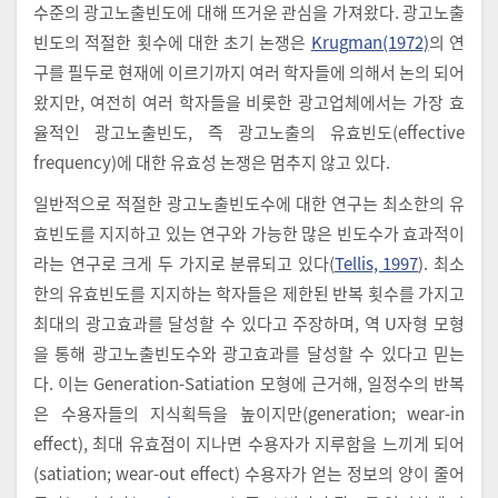
수준의 광고노출빈도에 대해 뜨거운 관심을 가져왔다. 광고노출
빈도의 적절한 횟수에 대한 초기 논쟁은
Krugman(1972)
의 연
구를 필두로 현재에 이르기까지 여러 학자들에 의해서 논의 되어
왔지만, 여전히 여러 학자들을 비롯한 광고업체에서는 가장 효
율적인 광고노출빈도, 즉 광고노출의 유효빈도(effective
frequency)에 대한 유효성 논쟁은 멈추지 않고 있다.
일반적으로 적절한 광고노출빈도수에 대한 연구는 최소한의 유
효빈도를 지지하고 있는 연구와 가능한 많은 빈도수가 효과적이
라는 연구로 크게 두 가지로 분류되고 있다(
Tellis, 1997
). 최소
한의 유효빈도를 지지하는 학자들은 제한된 반복 횟수를 가지고
최대의 광고효과를 달성할 수 있다고 주장하며, 역 U자형 모형
을 통해 광고노출빈도수와 광고효과를 달성할 수 있다고 믿는
다. 이는 Generation-Satiation 모형에 근거해, 일정수의 반복
은 수용자들의 지식획득을 높이지만(generation; wear-in
effect), 최대 유효점이 지나면 수용자가 지루함을 느끼게 되어
(satiation; wear-out effect) 수용자가 얻는 정보의 양이 줄어