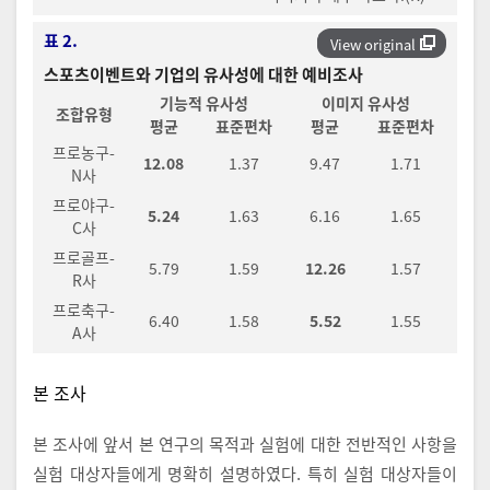
표 2.
View original
스포츠이벤트와 기업의 유사성에 대한 예비조사
기능적 유사성
이미지 유사성
조합유형
평균
표준편차
평균
표준편차
프로농구-
12.08
1.37
9.47
1.71
N사
프로야구-
5.24
1.63
6.16
1.65
C사
프로골프-
5.79
1.59
12.26
1.57
R사
프로축구-
6.40
1.58
5.52
1.55
A사
본 조사
본 조사에 앞서 본 연구의 목적과 실험에 대한 전반적인 사항을
실험 대상자들에게 명확히 설명하였다. 특히 실험 대상자들이