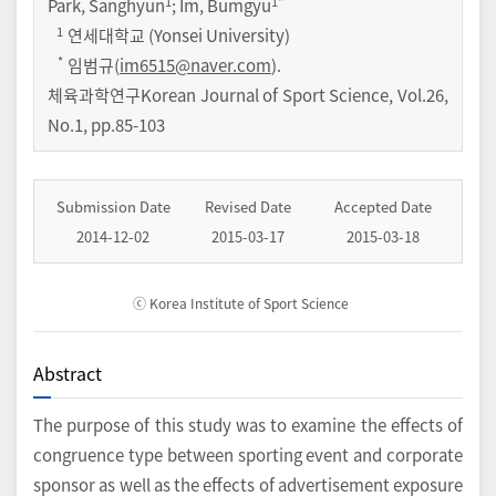
1
1
*
Park, Sanghyun
; Im, Bumgyu
1
연세대학교 (Yonsei University)
*
임범규(
im6515@naver.com
).
체육과학연구Korean Journal of Sport Science
,
Vol.
26
,
No.
1
,
pp.
85-103
Submission Date
Revised Date
Accepted Date
2014-12-02
2015-03-17
2015-03-18
ⓒ Korea Institute of Sport Science
Abstract
The purpose of this study was to examine the effects of
congruence type between sporting event and corporate
sponsor as well as the effects of advertisement exposure