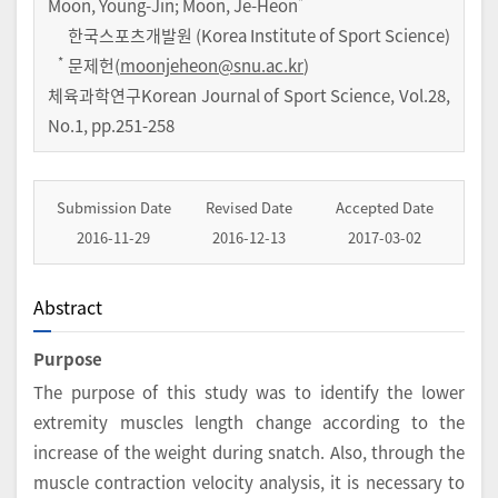
*
Moon, Young-Jin; Moon, Je-Heon
한국스포츠개발원 (Korea Institute of Sport Science)
*
문제헌(
moonjeheon@snu.ac.kr
)
체육과학연구Korean Journal of Sport Science
,
Vol.
28
,
No.
1
,
pp.
251-258
Submission Date
Revised Date
Accepted Date
2016-11-29
2016-12-13
2017-03-02
Abstract
Purpose
The purpose of this study was to identify the lower
extremity muscles length change according to the
increase of the weight during snatch. Also, through the
muscle contraction velocity analysis, it is necessary to