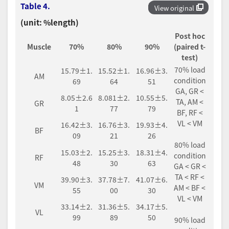
Table 4.
View original
(unit: %length)
Post hoc
Muscle
70%
80%
90%
(paired t-
test)
70% load
15.79±1.
15.52±1.
16.96±3.
AM
condition
69
64
51
GA, GR <
8.05±2.6
8.081±2.
10.55±5.
TA, AM <
GR
1
77
79
BF, RF <
VL < VM
16.42±3.
16.76±3.
19.93±4.
BF
09
21
26
80% load
15.03±2.
15.25±3.
18.31±4.
condition
RF
48
30
63
GA < GR <
TA < RF <
39.90±3.
37.78±7.
41.07±6.
VM
AM < BF <
55
00
30
VL < VM
33.14±2.
31.36±5.
34.17±5.
VL
99
89
50
90% load