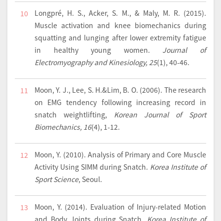
Longpré, H. S., Acker, S. M., & Maly, M. R. (2015).
10
Muscle activation and knee biomechanics during
squatting and lunging after lower extremity fatigue
in healthy young women.
Journal of
Electromyography and Kinesiology, 25
(1), 40-46.
Moon, Y. J., Lee, S. H.&Lim, B. O. (2006). The research
11
on EMG tendency following increasing record in
snatch weightlifting,
Korean Journal of Sport
Biomechanics, 16
(4), 1-12.
Moon, Y. (2010). Analysis of Primary and Core Muscle
12
Activity Using SIMM during Snatch.
Korea Institute of
Sport Science
, Seoul.
Moon, Y. (2014). Evaluation of Injury-related Motion
13
and Body Joints during Snatch.
Korea Institute of