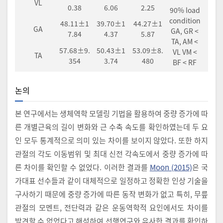
VL
0.38
6.06
2.25
90% load
condition
48.11±1
39.70±1
44.27±1
GA
GA, GR <
7.84
4.37
5.87
TA, AM <
57.68±9.
50.43±1
53.09±8.
VL VM <
TA
354
3.74
480
BF < RF
논의
본 연구에서는 생체역학 모델링 기법을 활용하여 중량 증가에 따
른 개별근육의 길이 변화와 근 수축 속도를 확인하였는데 두 요
인 모두 통계적으로 의미 있는 차이를 보이지 않았다. 또한 하지
관절의 각도 이동범위 및 최대 신전 각속도에서 중량 증가에 따
른 차이를 확인할 수 없었다. 이러한 결과를
Moon (2015)
은 국
가대표 선수들과 같이 대체적으로 일정하고 정확한 인상 기술을
구사하기 때문에 중량 증가에 따른 동작 변화가 없고 특히, 무릎
관절의 모멘트, 전단력과 같은 운동역학적 요인에서도 차이를
발견할 수 없었다고 해석하여 선행연구와 유사한 결과를 확인하