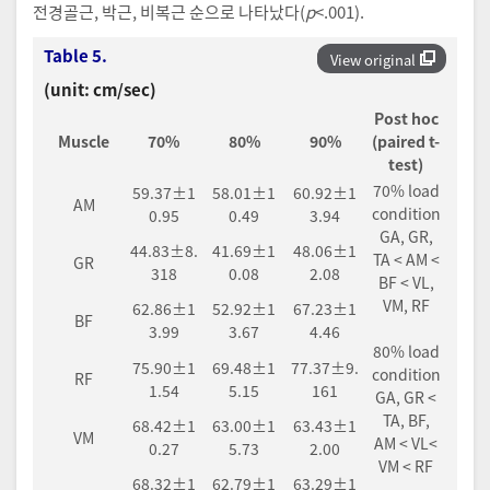
전경골근, 박근, 비복근 순으로 나타났다(
p
<.001).
Table 5.
View original
(unit: cm/sec)
Post hoc
Muscle
70%
80%
90%
(paired t-
test)
70% load
59.37±1
58.01±1
60.92±1
AM
condition
0.95
0.49
3.94
GA, GR,
44.83±8.
41.69±1
48.06±1
TA < AM <
GR
318
0.08
2.08
BF < VL,
VM, RF
62.86±1
52.92±1
67.23±1
BF
3.99
3.67
4.46
80% load
75.90±1
69.48±1
77.37±9.
condition
RF
1.54
5.15
161
GA, GR <
TA, BF,
68.42±1
63.00±1
63.43±1
VM
AM < VL<
0.27
5.73
2.00
VM < RF
68.32±1
62.79±1
63.29±1