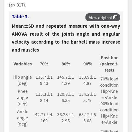
(
p
<.017).
Table 3.
View original
Mean±SD and repeated measure with one-way
ANOVA result of the joints angle and angular
velocity according to the barbell mass increase
and muscles
Post hoc
Variables
70%
80%
90%
(paired t-
test)
Hip angle
136.7±1
145.7±1
153.9±1
70% load
(deg)
9.43
4.29
4.87
condition
Knee
Hip>Kne
115.3±1
120.8±1
134.2±1
angle
e>Ankle
8.14
6.35
5.79
(deg)
90% load
condition
Ankle
42.77±4.
36.28±1
68.12±5
Hip>Kne
angle
169
2.95
3.08
e>Ankle
(deg)
70% load