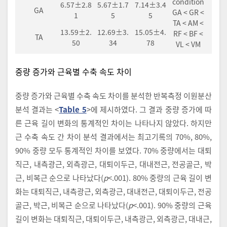
condition
6.57±2.8
5.67±1.7
7.14±3.4
GA
GA < GR <
1
5
5
TA < AM <
13.59±2.
12.69±3.
15.05±4.
RF < BF <
TA
50
34
78
VL < VM
중량 증가와 근육별 수축 속도 차이
중량 증가와 근육별 수축 속도 차이를 분석한 반복측정 이원분산
분석 결과는 <
Table 5
>에 제시하였다. 그 결과 중량 증가에 따
른 근육 길이 변화의 통계적인 차이는 나타나지 않았다. 하지만
근 수축 속도 간 차이 분석 결과에서는 최고기록의 70%, 80%,
90% 중량 모두 통계적인 차이를 보였다. 70% 중량에서는 대퇴
직근, 내측광근, 외측광근, 대퇴이두근, 대내전근, 전공골근, 박
근, 비복근 순으로 나타났다(
p
<.001). 80% 중량의 근육 길이 변
화는 대퇴직근, 내측광근, 외측광근, 대내전근, 대퇴이두근, 전공
골근, 박근, 비복근 순으로 나타났다(
p
<.001). 90% 중량의 근육
길이 변화는 대퇴직근, 대퇴이두근, 내측광근, 외측광근, 대내근,