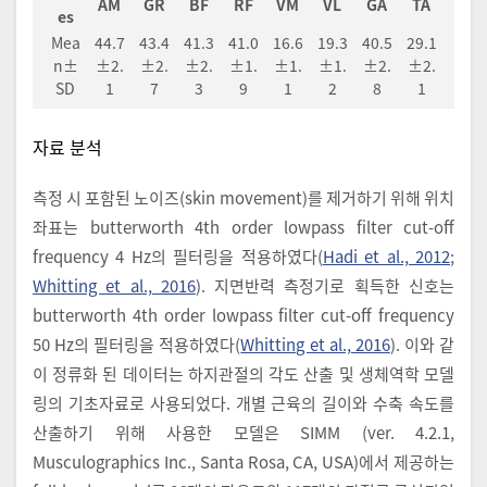
AM
GR
BF
RF
VM
VL
GA
TA
es
Mea
44.7
43.4
41.3
41.0
16.6
19.3
40.5
29.1
n±
±2.
±2.
±2.
±1.
±1.
±1.
±2.
±2.
SD
1
7
3
9
1
2
8
1
자료 분석
측정 시 포함된 노이즈(skin movement)를 제거하기 위해 위치
좌표는 butterworth 4th order lowpass filter cut-off
frequency 4 Hz의 필터링을 적용하였다(
Hadi et al., 2012
;
Whitting et al., 2016
). 지면반력 측정기로 획득한 신호는
butterworth 4th order lowpass filter cut-off frequency
50 Hz의 필터링을 적용하였다(
Whitting et al., 2016
). 이와 같
이 정류화 된 데이터는 하지관절의 각도 산출 및 생체역학 모델
링의 기초자료로 사용되었다. 개별 근육의 길이와 수축 속도를
산출하기 위해 사용한 모델은 SIMM (ver. 4.2.1,
Musculographics Inc., Santa Rosa, CA, USA)에서 제공하는