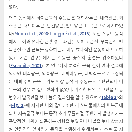
였다.
역도 동작에서 하지근육의 주동근은 대퇴사두근, 내측광근, 외
측광근, 대퇴이두근, 반건양근, 반막양근, 비복근으로 제시하였
다(
Moon et el., 2006
;
Longpré et al., 2015
). 또한 스쿼트 동작
에서도 이와 유사한 근 활성도 패턴을 보여 고관절, 무릎관절, 발
목관절 주변 근육을 강화하는데 매우 효과적인 운동이라 보고하
였고 기존 연구들에서는 주동근 중심의 훈련을 강조하였다
(
Escamilla, 2001
). 본 연구에서 분석한 근육 길이 변화 결과에
의하면 내측광근, 외측광근, 대퇴이두근, 대퇴직근으로 구성되
는 대퇴 주변 근육은 역도 인상 동작 시 주동근으로 판단되나 비
복근의 경우 큰 길이 변화가 없었다. 이러한 원인은 고관절 이동
범위가 발목관절 보다 높은 결과임을 알 수 있으며 <
Table 3
>와
<
Fig. 2
>에 제시한 바와 같다. 또한 라스트 풀에서의 비복근에
의한 저측굴곡 보다는 동작 초기 무릎관절 주변에서 발생시키는
폭발적인 파워에 의존하는 경향을 보였으나 바벨을 보다 상승시
켜 안정적인 앉아받기 동작을 수행하기 위해서는 라스트 풀 시