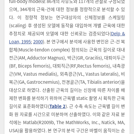
full-body model로 86개의 자유도와 117개의 관절로 구성되었
으며, 344개의 근육-건에 대한 정보를 정량적으로 분석할 수 있
다. 이 정량적 정보는 연구대상자의 신체정보를 스케일링
(scaling) 후 생성된 모델에 동작을 대입하여 개별 근육에 대한
추정치로 제공되며 모델에 대한 신뢰로는 검증되었다(
Delp &
Loan, 1995
;
2000
). 본 연구에서 분석에 사용한 변인은 근-건 복
합체(Muscle-tendon complex) 정의되는 근육의 길이로 대내
전근(AM, Adductor Magnus), 박근(GR, Gracilis), 대퇴이두근
(BF, Biceps femoris), 대퇴직근(RF,Rectus femoris), 내측광
근(VM, Vastus medialis), 외측광근(VL, Vastus lateralis), 비
복근(GA, Gastrocnemius), 전경골근(TA, Tibialis anterior)을
대상으로 하였다. 산출된 근육의 길이는 신장에 따른 차이를 배
제한 변화를 분석하기 위하여 근육별 static 촬영 시 획득한 근육
길이로 표준화하였다(
Table 2
). 근 수축 속도는 근육별 길이 변
화 원 자료를 시간으로 미분하여 산출하였다. 이와 같은 자료 분
석에는 Matlab(R2009b, The MathWorks, Inc., Natick, MA,
USA)을 활용하였다. 본 연구의 분석 구간은 바벨이 움직이는 순