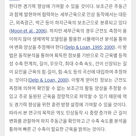
한다면 경기력 향상에 기여할 수 있을 것이다. 보조근은 주동근
과 함께 발현하여 협력하는 세부근육으로 인상 동작에서는 대둔
근, 외측광근, 박근 등이 하지근육의 보조근으로 분류되고 있다
(
Moon et al., 2006
). 하지만 세부근육의 경우 근전도 측정이 용
이하지 않아 생체역학 모델링을 활용한 시뮬레이션 분석을 통하
여 변화 양상을 추정해야 한다(
Delp & Loan, 1995
;
2000
). 이 방
법은 동작분석을 통하여 획득한 정보를 기반으로 각 근육별 등척
성 수축 한계치, 길이, 우모각, 최대 수축 속도, 건이 신장되는 길
이 요인을 근육의 힘-길이, 힘-속도 등의 곡선에 대입하여 추정하
는 것이다(
Delp & Loan, 2000
). 이렇게 얻어진 정보는 근전도
측정에 의하여 확인할 수 없는 보조근의 활동 양상을 추정할 수
있고 주로 동원된 근육을 정량적으로 파악할 수 있기 때문에 역
도 경기력 향상을 위한 훈련 방향 설정에 기여할 수 있을 것이다.
따라서 본 연구의 목적은 역도 인상동작 시 중량 증가와 근 길이
변화를 관찰하여 하지 주동근을 확인하고 근 수축 속도를 분석을
통하여 빠른 근 수축이 필요한 근육을 밝히는 것이다.