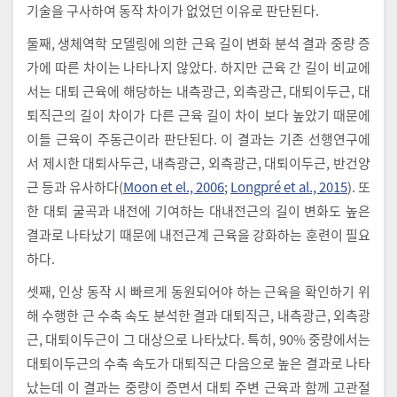
기술을 구사하여 동작 차이가 없었던 이유로 판단된다.
둘째, 생체역학 모델링에 의한 근육 길이 변화 분석 결과 중량 증
가에 따른 차이는 나타나지 않았다. 하지만 근육 간 길이 비교에
서는 대퇴 근육에 해당하는 내측광근, 외측광근, 대퇴이두근, 대
퇴직근의 길이 차이가 다른 근육 길이 차이 보다 높았기 때문에
이들 근육이 주동근이라 판단된다. 이 결과는 기존 선행연구에
서 제시한 대퇴사두근, 내측광근, 외측광근, 대퇴이두근, 반건양
근 등과 유사하다(
Moon et el., 2006
;
Longpré et al., 2015
). 또
한 대퇴 굴곡과 내전에 기여하는 대내전근의 길이 변화도 높은
결과로 나타났기 때문에 내전근계 근육을 강화하는 훈련이 필요
하다.
셋째, 인상 동작 시 빠르게 동원되어야 하는 근육을 확인하기 위
해 수행한 근 수축 속도 분석한 결과 대퇴직근, 내측광근, 외측광
근, 대퇴이두근이 그 대상으로 나타났다. 특히, 90% 중량에서는
대퇴이두근의 수축 속도가 대퇴직근 다음으로 높은 결과로 나타
났는데 이 결과는 중량이 증면서 대퇴 주변 근육과 함께 고관절