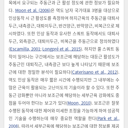
목에서 요구되는 주동근과 근 활성 정도에 관한 정보가 필요하
다.
Moon et al. (2006)
은 역도 남자 국가대표 3명을 대상으로
인상동작 시 근 활성도를 측정하여 하지근육의 주동근을 대퇴사
두근, 내측광근, 대퇴이두근, 반건양근, 반막양근, 비복근으로 제
시하였다. 또한 인상 동작과 유사한 스쿼트 동작에서도 대퇴사
두근, 외측광근, 대퇴이두근, 비복근을 주동근으로 정의하였다
(
Escamilla, 2001
;
Longpré et al., 2015
). 하지만 풀 스쿼트 동
작이 일어나는 구간에서는 보조근에 해당하는 대둔근 활성도가
주동근인 대퇴직근, 내측광근 보다 높게 나타났기 때문에 보조
근에 대한 정밀한 분석이 필요하다(
Caterisano et al., 2012
).
역도 인상 동작은 매우 짧은 시간에 수행되지만 그 내부에는 수
많은 근육이 활용되는 고난이도의 기술이라 할 수 있다. 또한 주
동근 강화뿐만 아니라 보조근에 해당하는 세부근육 강화에도 중
점을 두어야 한다는 보고가 있다(
Moon, 2010
). 보조근은 잘못
수행된 동작에 대한 제어와 미세한 조정을 가능하게 하여 성공적
인 기술을 수행하는데 매우 중요한 역할을 한다(
Park et al.,
2008
). 따라서 세부근육에 해당하는 보조근에 대한 정보를 제공