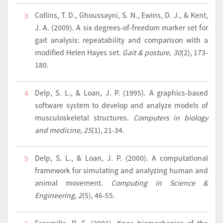
Collins, T. D., Ghoussayni, S. N., Ewins, D. J., & Kent,
3
J. A. (2009). A six degrees-of-freedom marker set for
gait analysis: repeatability and comparison with a
modified Helen Hayes set.
Gait & posture, 30
(2), 173-
180.
Delp, S. L., & Loan, J. P. (1995). A graphics-based
4
software system to develop and analyze models of
musculoskeletal structures.
Computers in biology
and medicine, 25
(1), 21-34.
Delp, S. L., & Loan, J. P. (2000). A computational
5
framework for simulating and analyzing human and
animal movement.
Computing in Science &
Engineering, 2
(5), 46-55.
Escamilla, R. F. (2001). Knee biomechanics of the