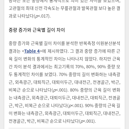
당하는 모든 중량에서 통계적으로 의미 있는 차이를 보였으며,
고관절의 최대 신전 각속도는 무릎관절과 발목관절 보다 높은 결
과로 나타났다(
p
<.017).
중량 증가와 근육별 길이 차이
중량 증가와 근육별 길이 차이를 분석한 반복측정 이원분산분석
결과는 <
Table 4
>에 제시하였다. 그 결과 중량 증가에 따른 근
육 길이 변화의 통계적인 차이는 나타나지 않았다. 하지만 근육
간 차이 분석 결과에서는 최고기록의 70%, 80%, 90% 중량 모
두 통계적인 차이를 보였다. 70% 중량의 길이 변화하는 내측광
근, 외측광근, 대퇴직근, 대퇴이두근, 대내전근, 전경골근, 박근,
비복근 순으로 나타났다(
p
<.001). 80% 중량의 근육 길이 변화
는 내측광근, 외측광근, 대퇴이두근, 대내전근, 대퇴직근, 전경골
근, 박근, 비복근 순으로 나타났다(
p
<.001). 90% 중량의 근육 길
이 변화는 내측광근, 외측광근, 대퇴이두근, 대퇴직근, 대내전근,
전경골근, 박근, 비복근 순으로 나타났다(
p
<.001).