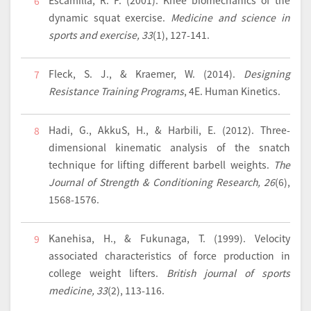
6
dynamic squat exercise.
Medicine and science in
sports and exercise, 33
(1), 127-141.
Fleck, S. J., & Kraemer, W. (2014).
Designing
7
Resistance Training Programs
, 4E. Human Kinetics.
Hadi, G., AkkuS, H., & Harbili, E. (2012). Three-
8
dimensional kinematic analysis of the snatch
technique for lifting different barbell weights.
The
Journal of Strength & Conditioning Research, 26
(6),
1568-1576.
Kanehisa, H., & Fukunaga, T. (1999). Velocity
9
associated characteristics of force production in
college weight lifters.
British journal of sports
medicine, 33
(2), 113-116.