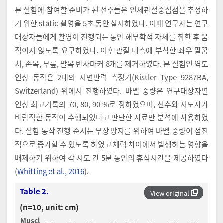
본 실험에 참여할 준비가 된 선수들은 인체관절중심점을 추정하
기 위한 static 촬영을 5초 동안 실시하였다. 이때 연구자는 연구
대상자들에게 촬영이 진행되는 동안 해부학적 자세를 취한 후 움
직이지 않도록 요구하였다. 이후 관절 내측에 부착한 좌우 팔꿈
치, 손목, 무릎, 발목 반사마커 8개를 제거하였다. 본 실험인 역도
인상 동작은 2대의 지면반력 측정기(Kistler Type 9287BA,
Switzerland) 위에서 진행하였다. 바벨 중량은 연구대상자별
인상 최고기록의 70, 80, 90 %로 정하였으며, 선수와 지도자가
바람직한 동작이 수행되었다고 판단한 자료만 분석에 사용하였
다. 실험 동작 진행 순서는 부상 방지를 위하여 바벨 중량이 점진
적으로 증가할 수 있도록 하였고 체력 차이에서 발생하는 영향을
배제하기 위하여 각 시도 간 5분 동안의 휴식시간을 제공하였다
(
Whitting et al., 2016
).
Table 2.
View original
(n=10, unit: cm)
Muscl