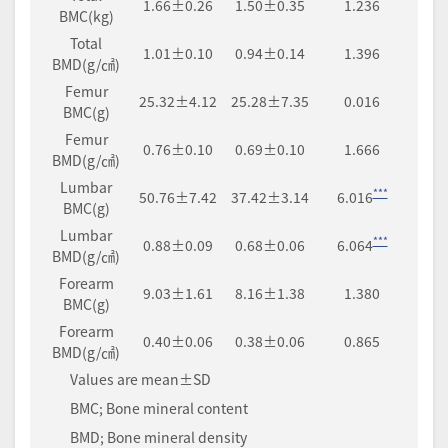
1.66±0.26
1.50±0.35
1.236
BMC(kg)
Total
1.01±0.10
0.94±0.14
1.396
BMD(g/㎠)
Femur
25.32±4.12
25.28±7.35
0.016
BMC(g)
Femur
0.76±0.10
0.69±0.10
1.666
BMD(g/㎠)
Lumbar
***
50.76±7.42
37.42±3.14
6.016
BMC(g)
Lumbar
***
0.88±0.09
0.68±0.06
6.064
BMD(g/㎠)
Forearm
9.03±1.61
8.16±1.38
1.380
BMC(g)
Forearm
0.40±0.06
0.38±0.06
0.865
BMD(g/㎠)
Values are mean±SD
BMC; Bone mineral content
BMD; Bone mineral density