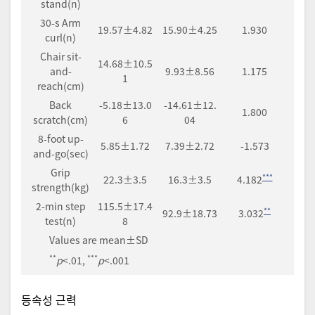
stand(n)
30-s Arm
19.57±4.82
15.90±4.25
1.930
curl(n)
Chair sit-
14.68±10.5
and-
9.93±8.56
1.175
1
reach(cm)
Back
-5.18±13.0
-14.61±12.
1.800
scratch(cm)
6
04
8-foot up-
5.85±1.72
7.39±2.72
-1.573
and-go(sec)
Grip
***
22.3±3.5
16.3±3.5
4.182
strength(kg)
2-min step
115.5±17.4
**
92.9±18.73
3.032
test(n)
8
Values are mean±SD
**
***
p
<.01,
p
<.001
등속성 근력