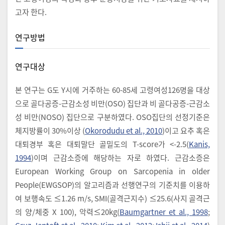
고자 한다.
연구방법
연구대상
본 연구는 G도 Y시에 거주하는 60-85세 고령여성126명을 대상
으로 골다공증-근감소성 비만(OSO) 집단과 비 골다공증-근감소
성 비만(NOSO) 집단으로 구분하였다. OSO집단의 선정기준은
체지방률이 30%이상 (
Okorodudu et al., 2010
)이고 요추 혹은
대퇴경부 혹은 대퇴말단 골밀도의 T-score가 <-2.5(
Kanis,
1994
)이며 근감소증에 해당하는 자로 하였다. 근감소증은
European Working Group on Sarcopenia in older
People(EWGSOP)의 알고리즘과 선행연구의 기준치를 이용하
여 보행속도 ≤1.26 m/s, SMI(골격근지수) ≤25.6(사지 골격근
의 양/체중 X 100), 악력≤20kg(
Baumgartner et al., 1998
;