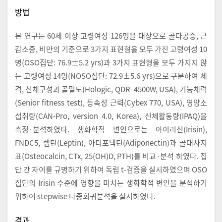
방법
본 연구는 60세 이상 고령여성 126명을 대상으로 골다공증, 근
감소증, 비만의 기준으로 3가지 표현형을 모두 가진 고령여성 10
명(OSO집단: 76.9±5.2 yrs)과 3가지 표현형을 모두 가지지 않
는 고령여성 14명(NOSO집단: 72.9±5.6 yrs)으로 구분하여 체
격, 신체구성과 골밀도(Hologic, QDR- 4500W, USA), 기능체력
(Senior fitness test), 등속성 근력(Cybex 770, USA), 영양소
섭취량(CAN-Pro, version 4.0, Korea), 신체활동량(IPAQ)을
측정·분석하였다. 생화학적 변인으로는 아이리신(Irisin),
FNDC5, 렙틴(Leptin), 아디포넥틴(Adiponectin)과 골대사지
표(Osteocalcin, CTx, 25(OH)D, PTH)를 비교·분석 하였다. 집
단 간 차이를 규명하기 위하여 독립 t-검증을 실시하였으며 OSO
집단의 Irisin 수준에 영향을 미치는 생화학적 변인을 분석하기
위하여 stepwise 다중회귀분석을 실시하였다.
결과