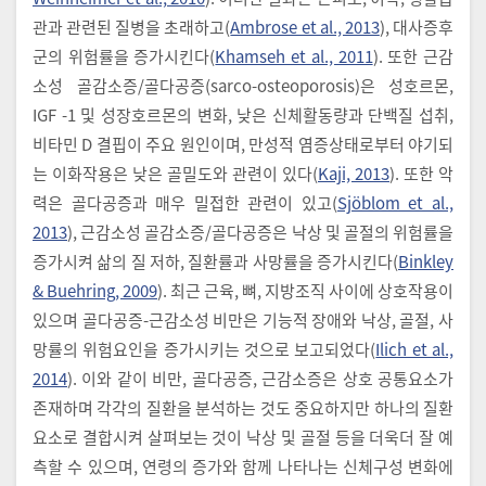
관과 관련된 질병을 초래하고(
Ambrose et al., 2013
), 대사증후
군의 위험률을 증가시킨다(
Khamseh et al., 2011
). 또한 근감
소성 골감소증/골다공증(sarco-osteoporosis)은 성호르몬,
IGF -1 및 성장호르몬의 변화, 낮은 신체활동량과 단백질 섭취,
비타민 D 결핍이 주요 원인이며, 만성적 염증상태로부터 야기되
는 이화작용은 낮은 골밀도와 관련이 있다(
Kaji, 2013
). 또한 악
력은 골다공증과 매우 밀접한 관련이 있고(
Sjöblom et al.,
2013
), 근감소성 골감소증/골다공증은 낙상 및 골절의 위험률을
증가시켜 삶의 질 저하, 질환률과 사망률을 증가시킨다(
Binkley
& Buehring, 2009
). 최근 근육, 뼈, 지방조직 사이에 상호작용이
있으며 골다공증-근감소성 비만은 기능적 장애와 낙상, 골절, 사
망률의 위험요인을 증가시키는 것으로 보고되었다(
Ilich et al.,
2014
). 이와 같이 비만, 골다공증, 근감소증은 상호 공통요소가
존재하며 각각의 질환을 분석하는 것도 중요하지만 하나의 질환
요소로 결합시켜 살펴보는 것이 낙상 및 골절 등을 더욱더 잘 예
측할 수 있으며, 연령의 증가와 함께 나타나는 신체구성 변화에