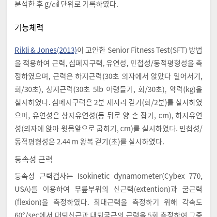
분석한 후 g/㎠ 단위로 기록하였다.
기능체력
Rikli & Jones(2013)
이 고안한 Senior Fitness Test(SFT) 방법
을 적용하여 근력, 심폐지구력, 유연성, 민첩성/동적평형성을 측
정하였으며, 근력은 하지근력(30초 의자에서 앉았다 일어서기,
회/30초), 상지근력(30초 5lb 아령들기, 회/30초), 악력(kg)을
실시하였다. 심폐지구력은 2분 제자리 걷기(회/2분)를 실시하였
으며, 유연성은 상지유연성(등 뒤로 양 손 잡기, cm), 하지유연
성(의자에 앉아 윗몸앞으로 굽히기, cm)를 실시하였다. 민첩성/
동적평형성은 2.44 m 왕복 걷기(초)를 실시하였다.
등속성 근력
등속성 근력검사는 Isokinetic dynamometer(Cybex 770,
USA)를 이용하여 무릎부위의 신근력(extention)과 굴근력
(flexion)을 측정하였다. 최대근력을 측정하기 위해 각속도
60°/sec에서 대퇴신근과 대퇴굴근의 근력을 5회 측정하여 그중