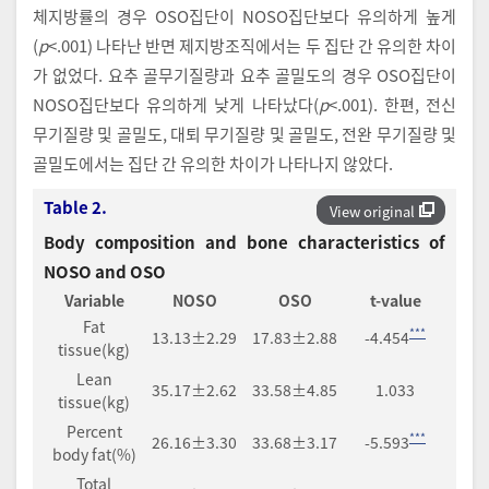
체지방률의 경우 OSO집단이 NOSO집단보다 유의하게 높게
(
p
<.001) 나타난 반면 제지방조직에서는 두 집단 간 유의한 차이
가 없었다. 요추 골무기질량과 요추 골밀도의 경우 OSO집단이
NOSO집단보다 유의하게 낮게 나타났다(
p
<.001). 한편, 전신
무기질량 및 골밀도, 대퇴 무기질량 및 골밀도, 전완 무기질량 및
골밀도에서는 집단 간 유의한 차이가 나타나지 않았다.
Table 2.
View original
Body composition and bone characteristics of
NOSO and OSO
Variable
NOSO
OSO
t-value
Fat
***
13.13±2.29
17.83±2.88
-4.454
tissue(kg)
Lean
35.17±2.62
33.58±4.85
1.033
tissue(kg)
Percent
***
26.16±3.30
33.68±3.17
-5.593
body fat(%)
Total