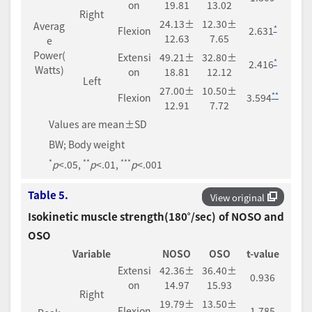
on
19.81
13.02
Right
24.13±
12.30±
Averag
*
Flexion
2.631
12.63
7.65
e
Power(
Extensi
49.21±
32.80±
*
2.416
Watts)
on
18.81
12.12
Left
27.00±
10.50±
**
Flexion
3.594
12.91
7.72
Values are mean±SD
BW; Body weight
*
**
***
p
<.05,
p
<.01,
p
<.001
Table 5.
View original
Isokinetic muscle strength(180˚/sec) of NOSO and
OSO
Variable
NOSO
OSO
t-value
Extensi
42.36±
36.40±
0.936
on
14.97
15.93
Right
19.79±
13.50±
Flexion
1.785