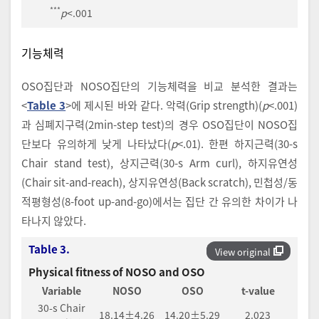
***
p
<.001
기능체력
OSO집단과 NOSO집단의 기능체력을 비교 분석한 결과는
<
Table 3
>에 제시된 바와 같다. 악력(Grip strength)(
p
<.001)
과 심폐지구력(2min-step test)의 경우 OSO집단이 NOSO집
단보다 유의하게 낮게 나타났다(
p
<.01). 한편 하지근력(30-s
Chair stand test), 상지근력(30-s Arm curl), 하지유연성
(Chair sit-and-reach), 상지유연성(Back scratch), 민첩성/동
적평형성(8-foot up-and-go)에서는 집단 간 유의한 차이가 나
타나지 않았다.
Table 3.
View original
Physical fitness of NOSO and OSO
Variable
NOSO
OSO
t-value
30-s Chair
18.14±4.26
14.20±5.29
2.023