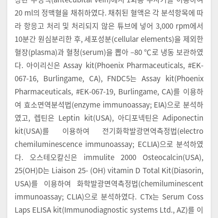
20 ml의 정맥혈을 채취하였다. 채취된 혈액은 각 분석항목에 따
라 항응고 처리 및 처리되지 않은 튜브에 넣어 3,000 rpm에서
10분간 원심분리한 후, 세포성분(cellular elements)을 제외한
혈장(plasma)과 혈청(serum)을 뽑아 –80 ℃로 냉동 보관하였
다. 아이리신은 Assay kit(Phoenix Pharmaceuticals, #EK-
067-16, Burlingame, CA), FNDC5는 Assay kit(Phoenix
Pharmaceuticals, #EK-067-19, Burlingame, CA)를 이용하
여 효소면역분석법(enzyme immunoassay; EIA)으로 분석하
였고, 렙틴은 Leptin kit(USA), 아디포넥틴은 Adiponectin
kit(USA)를 이용하여 전기화학발광면역측정법(electro
chemiluminescence immunoassay; ECLIA)으로 분석하였
다. 오스테오칼신은 immulite 2000 Osteocalcin(USA),
25(OH)D는 Liaison 25- (OH) vitamin D Total Kit(Diasorin,
USA)를 이용하여 화학발광면역측정법(chemiluminescent
immunoassay; CLIA)으로 분석하였다. CTx는 Serum Coss
Laps ELISA kit(Immunodiagnostic systems Ltd., AZ)를 이