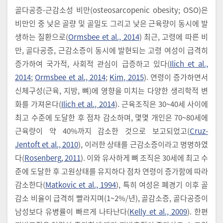
골다공증-근감소성 비만(osteosarcopenic obesity; OSO)은
비만인 중 낮은 골량 및 골밀도 그리고 낮은 근육량이 동시에 발
생하는 질환으로(
Ormsbee et al., 2014
) 최근, 고령에 따른 비
만, 골다공증, 근감소증이 동시에 발현되는 고령 여성이 급격히
증가하여 국가적, 사회적 관심이 급증하고 있다(
Ilich et al.,
2014
;
Ormsbee et al., 2014
;
Kim, 2015
). 연령이 증가하면서
신체구성(근육, 지방, 뼈)에 영향을 미치는 다양한 생리학적 변
화를 가져온다(
Ilich et al., 2014
). 근육조직은 30~40세 사이에
최고 수준에 도달한 후 점차 감소하며, 몇몇 개인은 70~80세에
근육량이 약 40%까지 감소한 것으로 보고되었고(
Cruz-
Jentoft et al., 2010
), 이러한 상태를 근감소증이라고 명명하였
다(
Rosenberg, 2011
). 이와 유사하게 뼈 조직은 30세에 최고 수
준에 도달한 후 고원상태를 유지하다 점차 연령이 증가함에 따라
감소한다(
Matkovic et al., 1994
), 특히 여성은 폐경기 이후 골
감소 비율이 급격히 빨라지며(1~2%/년), 골감소증, 골다공증이
남성보다 유병률이 빠르게 나타난다(
Kelly et al., 2009
). 한편