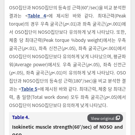
OSO집단과 NOSO집단의 등속성 근력(60°/sec)을 비교 분석한
결과는 <
Table 4
>에 제시된 바와 같다. 최대근력(Peak
torque)의 경우 우측 굴곡근(
p
<.01)과 좌측 굴곡근(
p
<.001)에
서 OSO집단이 NOSO집단보다 유의하게 낮게 나타났다. 또한,
체중 당 최대근력(Peak torque %body weight)에서는 우측
굴곡근(
p
<.01), 좌측 신전근(
p
<.05), 좌측 굴곡근(
p
<.001)에서
OSO집단이 NOSO집단보다 유의하게 낮게 나타났으며, 평균파
워(Average power)에서도 우측 굴곡근(
p
<.05), 좌측 신전근
(
p
<.05), 좌측 굴곡근(
p
<.01)이 유의하게 낮게 나타났다. OSO
집단과 NOSO집단의 등속성 근력(180°/sec)을 비교 분석한 결
과는 <
Table 5
>에 제시된 바와 같다. 최대근력, 체중 당 최대근
력, 총 일량(Total work done) 모두 좌측 굴곡근(
p
<.05)에서
OSO집단이 NOSO집단보다 유의하게 낮게 나타났다.
Table 4.
View original
Isokinetic muscle strength(60˚/sec) of NOSO and
OSO