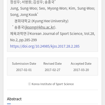
*
정성우
;
서명원
;
김성우
;
송종국
Jung, Sung-Woo; Seo, Myong-Won; Kim, Sung-Woo;
*
Song, Jong Kook
경희대학교 (Kyung Hee University)
*
송종국(
jksong@khu.ac.kr
).
체육과학연구Korean Journal of Sport Science
,
Vol.
28
,
No.
2
,
pp.
285-299
https://doi.org/10.24985/kjss.2017.28.2.285
Submission Date
Revised Date
Accepted Date
2017-02-01
2017-02-27
2017-03-20
ⓒ Korea Institute of Sport Science
Abstract