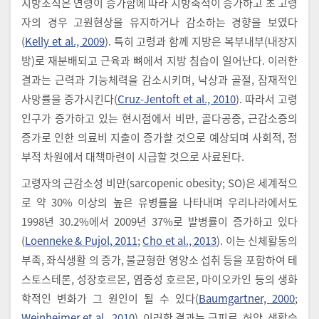
지방조직은 연령이 증가함에 따라 지방축적이 증가하고 초 고령
자의 경우 고원현상을 유지하거나 감소하는 경향을 보였다
(
Kelly et al., 2009
). 특히 고령과 함께 지방은 복부내부(내장지
방)로 재분배되고 근육과 뼈에서 지방 침습이 일어난다. 이러한
결과는 근력과 기능체력을 감소시키며, 낙상과 골절, 잠재적인
사망률을 증가시킨다(
Cruz-Jentoft et al., 2010
). 따라서 고령
인구가 증가하고 있는 현시점에서 비만, 골다공증, 근감소증의
증가로 인한 의료비 지출이 증가할 것으로 예상되며 사회적, 정
부적 차원에서 대책마련이 시급할 것으로 사료된다.
고령자의 근감소성 비만(sarcopenic obesity; SO)은 세계적으
로 약 30% 이상의 높은 유병률을 나타내며 우리나라에서도
1998년 30.2%에서 2009년 37%로 발병률이 증가하고 있다
(
Loenneke & Pujol, 2011
;
Cho et al., 2013
). 이는 신체활동의
부족, 좌식생활 의 증가, 불균형한 영양소 섭취 등을 포함하여 테
스토스테론, 성장호르몬, 염증성 호르몬, 마이오카인 등의 생화
학적인 변화가 그 원인이 될 수 있다(
Baumgartner, 2000
;
Weinheimer et al., 2010
). 이러한 결과는 근피로, 허약, 생활습