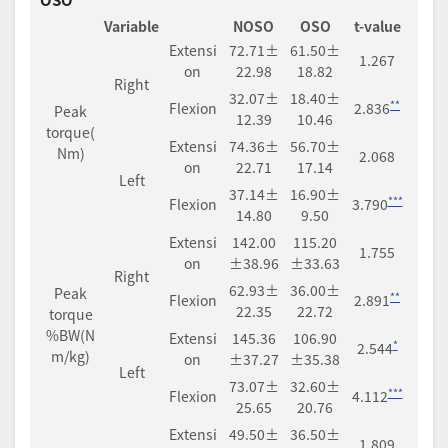
Variable
NOSO
OSO
t-value
Extensi
72.71±
61.50±
1.267
on
22.98
18.82
Right
32.07±
18.40±
**
Flexion
2.836
Peak
12.39
10.46
torque(
Extensi
74.36±
56.70±
Nm)
2.068
on
22.71
17.14
Left
37.14±
16.90±
***
Flexion
3.790
14.80
9.50
Extensi
142.00
115.20
1.755
on
±38.96
±33.63
Right
62.93±
36.00±
Peak
**
Flexion
2.891
22.35
22.72
torque
%BW(N
Extensi
145.36
106.90
*
2.544
m/kg)
on
±37.27
±35.38
Left
73.07±
32.60±
***
Flexion
4.112
25.65
20.76
Extensi
49.50±
36.50±
1.809