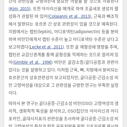
간의 관련성을 규명하는데 중요한 역할을 할 것으로 사료된다
(
Kim, 2015
). 또한 아이리신을 매개로 하여 조골세포 생성의 활
성화가 관찰된 바 있어(
Colaianni et al., 2013
), 근육과 뼈조직
에서 발현되는 호르몬 간 상호 관련성이 있을 것으로 예측된다.
지방에서는 렙틴(leptin), 아디포넥틴(adiponectin) 등을 분비
하며 비만인에게서 렙틴 수준이 높고 아디포넥틴 수준은 낮다고
보고하였다(
Lecke et al., 2011
). 또한 골 재형성에 영향을 주며,
렙틴은 교감신경계를 통해 골형성을 억제하는 것으로 알려져 있
어(
Gimble et al., 1996
) 비만은 골감소증/골다공증과 관련이
있다는 것을 설명하고 있다. 이처럼 근육, 뼈, 지방에서 분비되는
호르몬간의 상호관련성이 보고되었지만, 골다공증-근감소성 비
만 고령여성을 대상으로 그 관련성을 규명한 연구는 부족한 실정
이다.
따라서 본 연구는 골다공증-근감소성 비만(OSO) 고령여성의 생
리적, 생화학적 특성을 분석하고, OSO집단의 아이리신과 아디
포카인, 골대사지표의 관련성을 조사하여 골다공증-근감소성 비
만 고령여성의 특징과 향후 운동처방을 위한 기초자료를 제시하