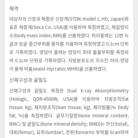
체격
대상자의 신장과 체중은 신장계(STDK model 1, HD, Japan)와
표준 체중계(Seca Co, USA)를 이용하여 측정하였고, 체질량지
수(body mass index; BMI)를 산출하였다. 허리둘레는 12번 늑
골과 장골 중간부위를 줄자를 이용하여 측정하였고 0.1cm 단위
로 기록하였다. 엉덩이 둘레는 엉덩이 최대 돌출부위를 측정하
여 0.1cm 단위로 기록하였다. 지방분포도의 지수인 허리-엉덩
이 둘레 비율(waist-hip ratio; WHR)을 산출하였다.
신체구성과 골밀도
신체구성과 골밀도 측정은 Dual X-ray Absorptiometry
(Hologic, QDR-4500W, USA)를 이용하여 지방조직(fat
tissue; kg), 제지방조직(lean tissue; kg), 체지방률(% body
fat; %)을 측정하였다. 골무기질량(bone mineral content;
BMC) 및 골밀도(bone mineral density; BMD)는 전신(total),
대퇴(femur), 요추(lumbar), 전완(forearm) 부위를 Scan하여