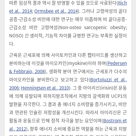
따른 임상적 결과 역시 잘 반영할 수 있을 것으로 사료된다(
Ilich
et al., 2014
;
Ormsbee et al., 2014
). 그러나 고령여성의 골다
공증-근감소성 비만에 대한 연구는 매우 미흡하며 비 골다공증-
근감소성 비만 고령여성(Non-osteo sarcopenic obesity;
NOSO) 간 생리적, 기능적 차이를 규명한 연구는 부족한 실정이
다.
근육은 근세포에 의해 사이토카인과 다른 펩타이드를 생산하고
분비하는데 이것을 마이오카인(myokine)이라 하며(
Pedersen
& Febbraio, 2008
), 생화학 분야 연구에서는 근세포가 다수의
마이오카인을 분비한다고 보고하고 있다(
Bortoluzzi et al.,
2006
;
Henningsen et al., 2010
). 그 중 아이리신(irisin)은 운동
에 의해 유발되며 피하지방조직에서 지방의 갈색화와 UCP1의
발현을 자극한다. 그 결과 총 에너지 소비량을 증가시키고, 비만
과 연관된 인슐린 저항성을 개선시킨다. 따라서 아이리신은 근
활동과 운동으로 인해 정적 자극을 받는 요인이며(
Bostrӧm et
al., 2012
), 향후 에너지 소비에 중요한 역할을 하는 근육과 지방