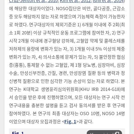
Cruz-Jentoft et al., 2010
;
Kim et al., 2012
;
Ishii et al., 2014
)
에 해당한 대상자이었다. NOSO집단은 비만, 골다공증, 근감소
증 모두 해당하지 않는 자로 하였으며 기능체력 측정이 가능한자
로 하였다. 연구대상자의 제외기준은 1) 6개월 이내에 주 2회(최
소 1회 20분) 이상 규칙적인 운동 프로그램에 참여한 자, 2) 연구
시작 2개월 이내에 경구혈당 강하제, 고혈압 약제 및 콜레스테롤
저하제의 용량에 변화가 있는 자, 3) 1개월 이내 5% 이상의 체중
변화가 있는 자, 4) 의사소통에 문제가 있는 자, 5) 불안정한 협심
증(흉통), 통제할 수 없는 고혈압, 제 1형 당뇨병, 심장마비, 심장
수술, 만성신부전증, 간질, 경련, 만성장염 질환 등의 병력과 정
신병적 질환으로 인한 심각한 기능 손상이 있는 자로 하였다. 본
연구는 K대학교 생명윤리심의위원회(KHU IRB 2014-G18)에
서 승인을 받은 후에 진행하였으며, 모든 대상자는 연구 시작 전
연구내용을 충분한 설명을 듣고 검사 동의서를 받은 후 연구에
참여하였다. 본 연구의 최종 대상자는 OSO 10명, NOSO 14명
이었으며 대상자 모집과정은 <
Fig. 1
>과 같다.
Fig. 1.