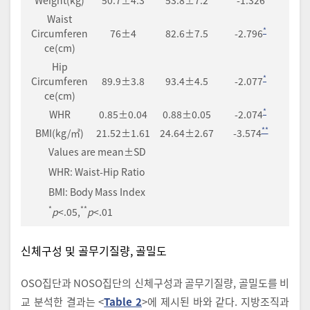
Waist
*
Circumferen
76±4
82.6±7.5
-2.796
ce(cm)
Hip
*
Circumferen
89.9±3.8
93.4±4.5
-2.077
ce(cm)
*
WHR
0.85±0.04
0.88±0.05
-2.074
**
BMI(kg/㎡)
21.52±1.61
24.64±2.67
-3.574
Values are mean±SD
WHR: Waist-Hip Ratio
BMI: Body Mass Index
*
**
p
<.05,
p
<.01
신체구성 및 골무기질량, 골밀도
OSO집단과 NOSO집단의 신체구성과 골무기질량, 골밀도를 비
교 분석한 결과는 <
Table 2
>에 제시된 바와 같다. 지방조직과