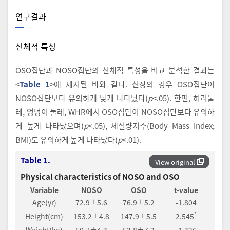
연구결과
신체적 특성
OSO집단과 NOSO집단의 신체적 특성을 비교 분석한 결과는
<
Table 1
>에 제시된 바와 같다. 신장의 경우 OSO집단이
NOSO집단보다 유의하게 낮게 나타났다(
p
<.05). 한편, 허리둘
레, 엉덩이 둘레, WHR에서 OSO집단이 NOSO집단보다 유의하
게 높게 나타났으며(
p
<.05), 체질량지수(Body Mass Index;
BMI)도 유의하게 높게 나타났다(
p
<.01).
Table 1.
View original
Physical characteristics of NOSO and OSO
Variable
NOSO
OSO
t-value
Age(yr)
72.9±5.6
76.9±5.2
-1.804
*
Height(cm)
153.2±4.8
147.9±5.5
2.545
Weight(kg)
50.7±4.3
53.8±7.2
-1.326