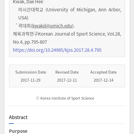
*
Kwak, Dae Hee
미시간대학교 (University of Michigan, Ann Arbor,
USA)
*
곽대희(
kwakd@umich.edu
).
체육과학연구Korean Journal of Sport Science
,
Vol.
28
,
No.
4
,
pp.
795-807
https://doi.org/10.24985/kjss.2017.28.4.795
Submission Date
Revised Date
Accepted Date
2017-11-29
2017-12-11
2017-12-14
ⓒ Korea Institute of Sport Science
Abstract
Purpose