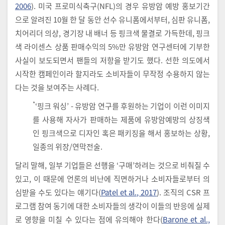
2006
). 미국 프로미식축구(NFL)의 경우 유방암 예방 홍보기간
으로 알려진 10월 한 달 동안 선수 유니폼에서부터, 심판 유니폼,
치어리더 의상, 경기장 내 배너 등 핑크색 물결로 가득한데, 핑크
색 라이센스 상품 판매수익의 5%만 유방암 연구센터에 기부한
사실이 보도되면서 팬들의 저항을 받기도 했다. 선한 의도에서
시작한 캠페인이라 할지라도 소비자들이 무작정 수용하지 않는
다는 것을 보여주는 사례다.
*
‘핑크 워싱’ - 유방암 연구를 후원하는 기업이 이런 이미지
를 사용해 자사가 판매하는 제품에 유방암예방의 상징색
인 핑크색으로 디자인 혹은 패키징을 해서 홍보하는 상황,
일종의 위장/연막전술.
달리 말해, 일부 기업들은 선행을 ‘구매’하려는 것으로 비춰질 수
있고, 이 때문에 언론의 비난에 직면하거나 소비자들로부터 의
심받을 수도 있다는 얘기다(
Patel et al., 2017
). 조직의 CSR 프
로그램 참여 동기에 대한 소비자들의 생각이 이들의 반응에 실제
로 영향을 미칠 수 있다는 점에 유의해야 한다(
Barone et al.,