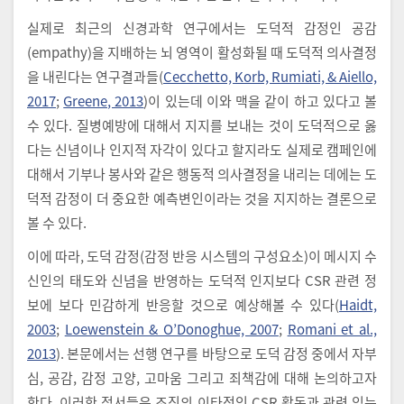
실제로 최근의 신경과학 연구에서는 도덕적 감정인 공감
(empathy)을 지배하는 뇌 영역이 활성화될 때 도덕적 의사결정
을 내린다는 연구결과들(
Cecchetto, Korb, Rumiati, & Aiello,
2017
;
Greene, 2013
)이 있는데 이와 맥을 같이 하고 있다고 볼
수 있다. 질병예방에 대해서 지지를 보내는 것이 도덕적으로 옳
다는 신념이나 인지적 자각이 있다고 할지라도 실제로 캠페인에
대해서 기부나 봉사와 같은 행동적 의사결정을 내리는 데에는 도
덕적 감정이 더 중요한 예측변인이라는 것을 지지하는 결론으로
볼 수 있다.
이에 따라, 도덕 감정(감정 반응 시스템의 구성요소)이 메시지 수
신인의 태도와 신념을 반영하는 도덕적 인지보다 CSR 관련 정
보에 보다 민감하게 반응할 것으로 예상해볼 수 있다(
Haidt,
2003
;
Loewenstein & O’Donoghue, 2007
;
Romani et al.,
2013
). 본문에서는 선행 연구를 바탕으로 도덕 감정 중에서 자부
심, 공감, 감정 고양, 고마움 그리고 죄책감에 대해 논의하고자
한다. 이러한 정서들은 조직의 이타적인 CSR 활동과 관련 있는