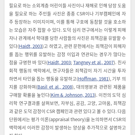
필요로 하는 소외계층 어린이들 사진이나 재해로 인해 당장 도움
을 필요로 하는 주민들 사진은 종종 CSR이나 기부캠페인에 자
주 등장하는 이미지이며, 이를 통해 구호에 동참할 것을 호소하
는 모습은 자주 접할 수 있다. 도덕 심리 연구에서는 이렇게 피해
자나 관계에서 학대를 당한 사람들의 사진은 죄책감을 유발할 수
있다(
Haidt, 2003
)고 하였고, 관련 문헌에서는 죄책감이 피해자
를 돕는 행위를 유발하는 감정 이입과 연관되는 경우가 많다는
점을 규명한 바 있다(
Haidt, 2003
;
Tangney et al., 2007
). 친사
회적 행동의 맥락에서, 연구자들은 죄책감이 자기 시간을 투자
하면서 타인을 돕는 행동을 유발하고(
Hoffman, 1981
), 기부 의
지를 강화하며(
Basil et al., 2008
), 대의명분과 관련된 제품을
구매할 확률을 높인다(
Kim & Johnson, 2013
). 이전의 도덕 심
리학 연구결과를 살펴보면, 자부심, 공감, 고양, 고마움, 죄책감
과 같은 도덕 감정이 CSR 캠페인과 관련 있다고 볼 수 있다. 다음
단원에서는 평가 이론(appraisal theory)을 논의하면서 CSR의
맥락에서 이러한 감정이 발생하는 양상을 추가적으로 설명하고