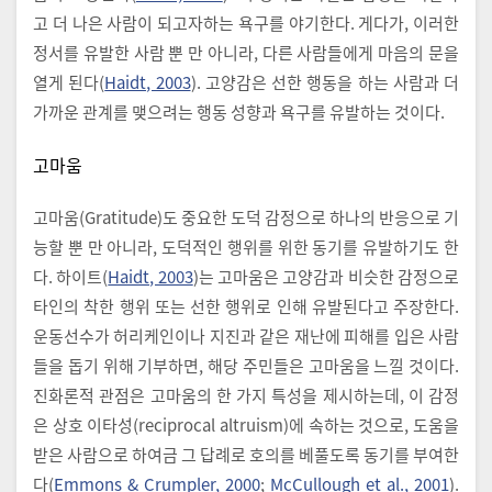
고 더 나은 사람이 되고자하는 욕구를 야기한다. 게다가, 이러한
정서를 유발한 사람 뿐 만 아니라, 다른 사람들에게 마음의 문을
열게 된다(
Haidt, 2003
). 고양감은 선한 행동을 하는 사람과 더
가까운 관계를 맺으려는 행동 성향과 욕구를 유발하는 것이다.
고마움
고마움(Gratitude)도 중요한 도덕 감정으로 하나의 반응으로 기
능할 뿐 만 아니라, 도덕적인 행위를 위한 동기를 유발하기도 한
다. 하이트(
Haidt, 2003
)는 고마움은 고양감과 비슷한 감정으로
타인의 착한 행위 또는 선한 행위로 인해 유발된다고 주장한다.
운동선수가 허리케인이나 지진과 같은 재난에 피해를 입은 사람
들을 돕기 위해 기부하면, 해당 주민들은 고마움을 느낄 것이다.
진화론적 관점은 고마움의 한 가지 특성을 제시하는데, 이 감정
은 상호 이타성(reciprocal altruism)에 속하는 것으로, 도움을
받은 사람으로 하여금 그 답례로 호의를 베풀도록 동기를 부여한
다(
Emmons & Crumpler, 2000
;
McCullough et al., 2001
).