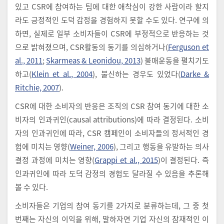
있고 CSR에 참여하는 팀에 대한 애착심이 강한 사람이라 할지
라도 긍정적인 도덕 감정을 경험하지 못할 수도 있다. 연구에 의
하면, 실제로 일부 소비자들이 CSR에 부정적으로 반응하는 것
으로 밝혀졌으며, CSR활동의 동기를 의심하거나(
Ferguson et
al., 2011
;
Skarmeas & Leonidou, 2013
) 불매운동을 펼치기도
하고(
Klein et al., 2004
), 불신하는 경우도 있었다(
Darke &
Ritchie, 2007
).
CSR에 대한 소비자의 반응은 조직의 CSR 참여 동기에 대한 소
비자의 인과귀인(causal attributions)에 따라 결정된다. 소비
자의 인과귀인에 따라, CSR 캠페인이 소비자들의 정서적인 경
험에 미치는 영향(
Weiner, 2006
), 그리고 행동을 유발하는 의사
결정 과정에 미치는 영향(
Grappi et al., 2015
)이 결정된다. 즉
인과귀인에 따라 도덕 감정의 경험도 달라질 수 있음을 추론해
볼 수 있다.
소비자들은 기업의 참여 동기를 2가지로 분류하는데, 그 중 첫
번째는 자신의 이익을 위해, 말하자면 기업 자신의 잠재적인 이