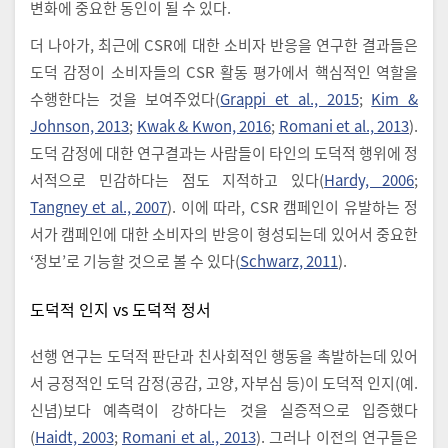
변화에 중요한 동인이 될 수 있다.
더 나아가, 최근에 CSR에 대한 소비자 반응을 연구한 결과들은
도덕 감정이 소비자들의 CSR 활동 평가에서 핵심적인 역할을
수행한다는 것을 보여주었다(
Grappi et al., 2015
;
Kim &
Johnson, 2013
;
Kwak & Kwon, 2016
;
Romani et al., 2013
).
도덕 감정에 대한 연구결과는 사람들이 타인의 도덕적 행위에 정
서적으로 민감하다는 점도 지적하고 있다(
Hardy, 2006
;
Tangney et al., 2007
). 이에 따라, CSR 캠페인이 유발하는 정
서가 캠페인에 대한 소비자의 반응이 형성되는데 있어서 중요한
‘정보’로 기능할 것으로 볼 수 있다(
Schwarz, 2011
).
도덕적 인지 vs 도덕적 정서
선행 연구는 도덕적 판단과 친사회적인 행동을 촉발하는데 있어
서 긍정적인 도덕 감정(공감, 고양, 자부심 등)이 도덕적 인지(예.
신념)보다 예측력이 강하다는 것을 실증적으로 입증했다
(
Haidt, 2003
;
Romani et al., 2013
). 그러나 이전의 연구들은