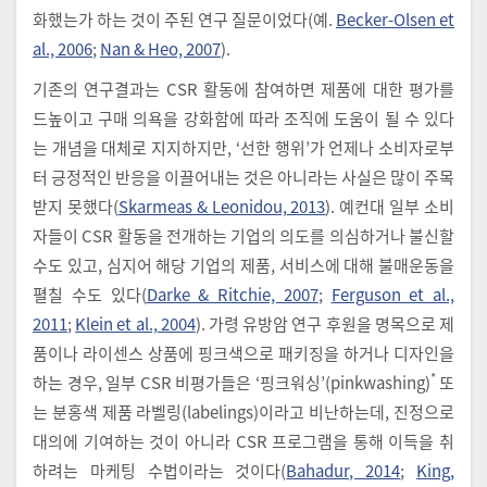
화했는가 하는 것이 주된 연구 질문이었다(예.
Becker-Olsen et
al., 2006
;
Nan & Heo, 2007
).
기존의 연구결과는 CSR 활동에 참여하면 제품에 대한 평가를
드높이고 구매 의욕을 강화함에 따라 조직에 도움이 될 수 있다
는 개념을 대체로 지지하지만, ‘선한 행위’가 언제나 소비자로부
터 긍정적인 반응을 이끌어내는 것은 아니라는 사실은 많이 주목
받지 못했다(
Skarmeas & Leonidou, 2013
). 예컨대 일부 소비
자들이 CSR 활동을 전개하는 기업의 의도를 의심하거나 불신할
수도 있고, 심지어 해당 기업의 제품, 서비스에 대해 불매운동을
펼칠 수도 있다(
Darke & Ritchie, 2007
;
Ferguson et al.,
2011
;
Klein et al., 2004
). 가령 유방암 연구 후원을 명목으로 제
품이나 라이센스 상품에 핑크색으로 패키징을 하거나 디자인을
*
하는 경우, 일부 CSR 비평가들은 ‘핑크워싱’(pinkwashing)
또
는 분홍색 제품 라벨링(labelings)이라고 비난하는데, 진정으로
대의에 기여하는 것이 아니라 CSR 프로그램을 통해 이득을 취
하려는 마케팅 수법이라는 것이다(
Bahadur, 2014
;
King,