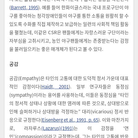
(
Barrett, 1995
). 예를 들어 한화이글스라는 국내 프로구단이 야
구를 좋아하는 청각장애인들이 야구를 통한 소통을 원활히 할 수
있도록 수화를 직접 제작하고 보급하는 일련의 사회적 책임 활동
을 펼쳤는데, 이같은 CSR은 팬들에게는 자랑스러운 구단이라는
자부심을 고취시키고, 농인 야구팬들에게는 존중받는다는 감정
을 불러일으키는 좋은 매개체가 된다고 볼 수 있다.
공감
공감(Empathy)은 타인의 고통에 대한 도덕적 정서 가운데 대표
적인 감정이다(
Haidt, 2001
). 일부 연구자들은 동정심
(sympathy)이라는 용어를 사용하는데, 이들은 동정심을 “타인
의 정서적 상태나 상황에 대한 염려에 따른 것으로, 상대방으로
인해 슬퍼하거나 상대방을 걱정하는” 대리(vicarious) 정서 반
응으로 규정한다(
Eisenberg et al., 1991, p. 65
). 이와 마찬가지
로, 라자루스
(Lazarus)(1991)
는 이 감정을 ‘연
민’(compassion)이라고 규정했는데, 그는 타인의 고통에 반응