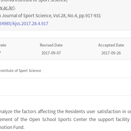
w.ac.kr
).
urnal of Sport Science
,
Vol.
28
,
No.
4
,
pp.
917-931
24985/kjss.2017.28.4.917
Date
Revised Date
Accepted Date
7
2017-09-07
2017-09-26
nstitute of Sport Science
alyze the factors affecting the Residents user satisfaction in o
ment of the Open School Sports Center the support facility 
motion Fund.