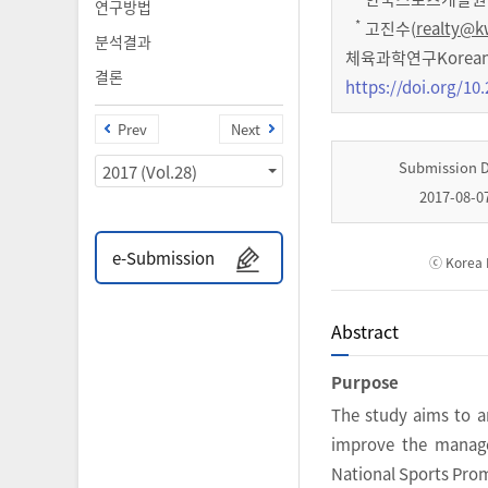
연구방법
*
고진수(
realty@k
분석결과
체육과학연구Korean Jo
결론
https://doi.org/10.
Prev
Next
Submission 
2017 (Vol.28)
2017-08-0
e-Submission
ⓒ Korea I
Abstract
Purpose
The study aims to an
improve the manage
National Sports Pro