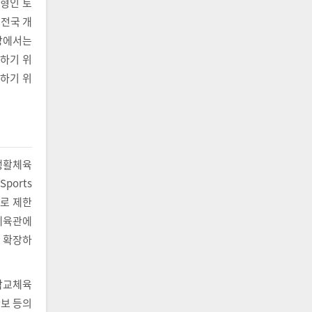
모형인 토
 전국 개
장에서는
하기 위
고하기 위
생활체육
orts
으로 제한
체육관에
 확장하
학교체육
확보 등의