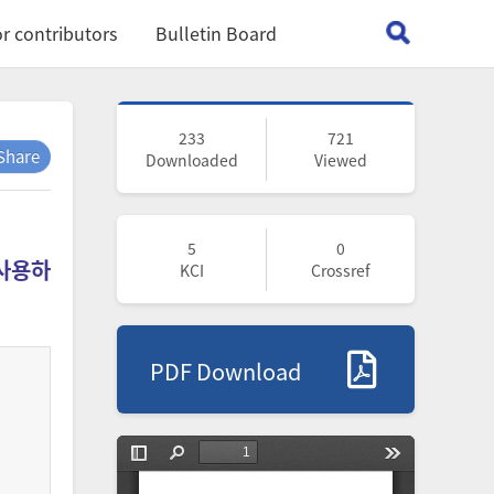
r contributors
Bulletin Board
233
721
Share
Downloaded
Viewed
5
0
 사용하
KCI
Crossref
PDF Download