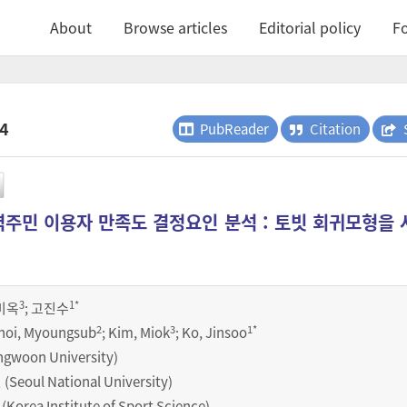
About
Browse articles
Editorial policy
Fo
.4
PubReader
Citation
주민 이용자 만족도 결정요인 분석 : 토빗 회귀모형을
3
1
*
미옥
;
고진수
2
3
1
*
Choi, Myoungsub
; Kim, Miok
; Ko, Jinsoo
oon University)
oul National University)
a Institute of Sport Science)