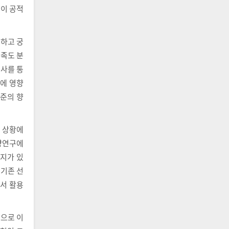
금이 공적
하고 궁
만족도 분
조사를 통
인에 영향
수준의 향
 상황에
정량연구에
여지가 있
 기존 선
서 활용
으로 이