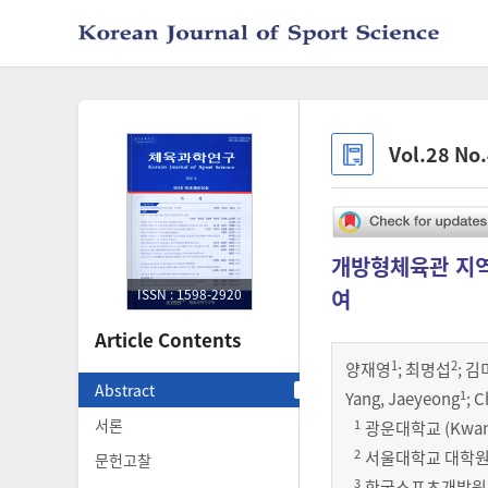
Vol.28 No
개방형체육관 지역
여
ISSN : 1598-2920
Article Contents
1
2
양재영
;
최명섭
;
김
Abstract
1
Yang, Jaeyeong
; 
서론
1
광운대학교 (Kwangw
2
서울대학교 대학원 (Se
문헌고찰
3
한국스포츠개발원 (Kore