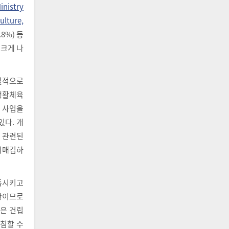
inistry
ulture,
8%) 등
 크게 나
질적으로
생활체육
 사업을
다. 개
럼 관련된
자리매김하
족시키고
황이므로
은 건립
받침할 수