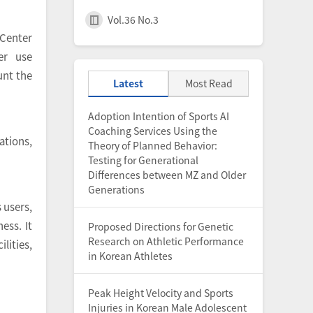
Vol.36 No.3
 Center
er use
unt the
Latest
Most Read
Adoption Intention of Sports AI
Coaching Services Using the
ations,
Theory of Planned Behavior:
Testing for Generational
Differences between MZ and Older
Generations
 users,
ess. It
Proposed Directions for Genetic
Research on Athletic Performance
lities,
in Korean Athletes
Peak Height Velocity and Sports
Injuries in Korean Male Adolescent