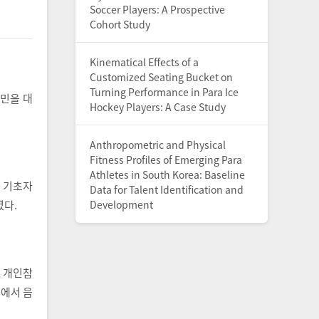
Soccer Players: A Prospective
Cohort Study
Kinematical Effects of a
Customized Seating Bucket on
Turning Performance in Para Ice
민을 대
Hockey Players: A Case Study
Anthropometric and Physical
Fitness Profiles of Emerging Para
Athletes in South Korea: Baseline
 기초자
Data for Talent Identification and
였다.
Development
, 개인참
료에서 음