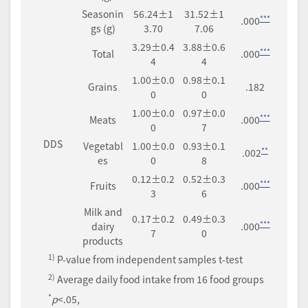
Seasonin
56.24±1
31.52±1
***
.000
gs (g)
3.70
7.06
3.29±0.4
3.88±0.6
***
Total
.000
4
4
1.00±0.0
0.98±0.1
Grains
.182
0
0
1.00±0.0
0.97±0.0
***
Meats
.000
0
7
DDS
Vegetabl
1.00±0.0
0.93±0.1
**
.002
es
0
8
0.12±0.2
0.52±0.3
***
Fruits
.000
3
6
Milk and
0.17±0.2
0.49±0.3
***
dairy
.000
7
0
products
1)
P-value from independent samples t-test
2)
Average daily food intake from 16 food groups
*
p
<.05,