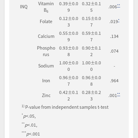
Vitamin
0.39±0.0
0.32±0.1
**
INQ
.006
B
9
5
6
0.12±0.0
0.15±0.0
*
Folate
.019
3
7
0.55±0.0
0.59±0.1
Calcium
.134
9
7
Phospho
0.93±0.0
0.90±0.1
.074
rus
8
2
1.00±0.0
1.00±0.0
Sodium
-
0
0
0.96±0.0
0.96±0.0
Iron
.964
7
8
0.42±0.1
0.28±0.2
**
Zinc
.001
2
3
1)
P-value from independent samples t-test
*
p
<.05,
**
p
<.01,
***
p
<.001