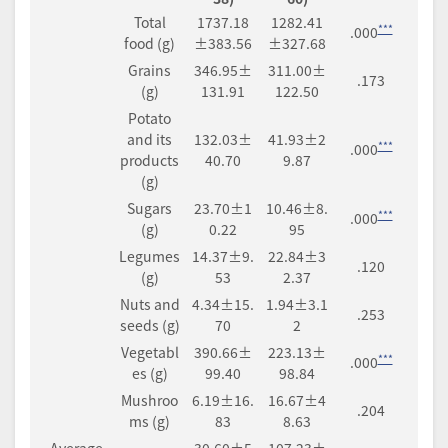
Total
1737.18
1282.41
***
.000
food (g)
±383.56
±327.68
Grains
346.95±
311.00±
.173
(g)
131.91
122.50
Potato
and its
132.03±
41.93±2
***
.000
products
40.70
9.87
(g)
Sugars
23.70±1
10.46±8.
***
.000
(g)
0.22
95
Legumes
14.37±9.
22.84±3
.120
(g)
53
2.37
Nuts and
4.34±15.
1.94±3.1
.253
seeds (g)
70
2
Vegetabl
390.66±
223.13±
***
.000
es (g)
99.40
98.84
Mushroo
6.19±16.
16.67±4
.204
ms (g)
83
8.63