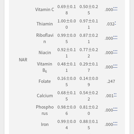
0.69±0.1
0.50±0.2
***
Vitamin C
.000
8
5
1.00±0.0
0.97±0.1
*
Thiamin
.032
0
1
Riboflavi
0.99±0.0
0.87±0.2
***
.000
n
5
1
0.92±0.1
0.77±0.2
***
Niacin
.000
1
2
NAR
Vitamin
0.48±0.1
0.29±0.1
***
.000
B
1
7
6
0.16±0.0
0.14±0.0
Folate
.247
5
9
0.68±0.1
0.54±0.2
**
Calcium
.001
5
2
Phospho
0.98±0.0
0.81±0.2
***
.000
rus
6
0
0.99±0.0
0.88±0.1
***
Iron
.000
4
5