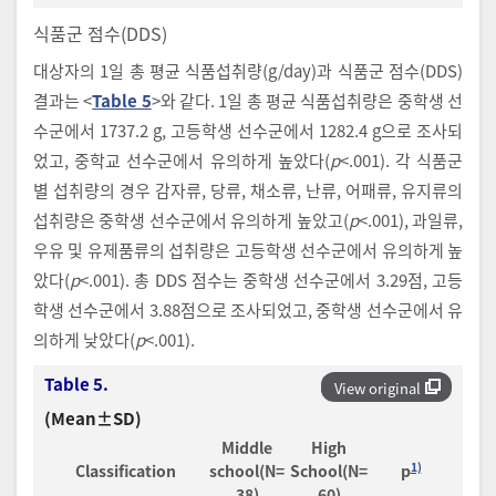
식품군 점수(DDS)
대상자의 1일 총 평균 식품섭취량(g/day)과 식품군 점수(DDS)
결과는 <
Table 5
>와 같다. 1일 총 평균 식품섭취량은 중학생 선
수군에서 1737.2 g, 고등학생 선수군에서 1282.4 g으로 조사되
었고, 중학교 선수군에서 유의하게 높았다(
p
<.001). 각 식품군
별 섭취량의 경우 감자류, 당류, 채소류, 난류, 어패류, 유지류의
섭취량은 중학생 선수군에서 유의하게 높았고(
p
<.001), 과일류,
우유 및 유제품류의 섭취량은 고등학생 선수군에서 유의하게 높
았다(
p
<.001). 총 DDS 점수는 중학생 선수군에서 3.29점, 고등
학생 선수군에서 3.88점으로 조사되었고, 중학생 선수군에서 유
의하게 낮았다(
p
<.001).
Table 5.
View original
(Mean±SD)
Middle
High
1)
Classification
school(N=
School(N=
p
38)
60)