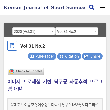
2020 (Vol.31)
Vol.31 No.2
Vol.31 No.2
PubReader
Citation
Share
이미지 프로세싱 기반 탁구공 자동추적 프로그
램 개발
1
2
3
4
5
5
*
문제헌
;
이승훈
;
이주성
;
마니쉬
;
구스타보
;
시다르타