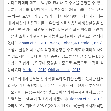
비디오카메라 렌즈는 탁구대 전체와 그 주변을 촬영할 수 있는
충분한 시야를 확보해야 한다. 초점길이 24 mm를 보유한 렌즈
는 탁구대로부터 약 3.5 m 거리에서 화각 90°를 제공하기 때문
에 이 이상의 초점길이를 보유한 렌즈를 사용하여 영상촬영을 진
행한다면 원거리 촬영도 가능하다. 또한 수집된 영상의 구면 왜
곡을 최소화하기 위해서는 가능한 초점길이가 긴 렌즈를 선택하
였다(
Oldham et al., 2015
;
Weng, Cohen, & Herniou, 1992
).
초점비 설정은 탁구공의 직경에 영향을 주고 채도와 대비의 차이
를 감소시킬 수 있다. 따라서 충분한 심도를 유지할 수 있는 f/3.5
이상이 적합하며, 탁구대 중앙을 기준으로 수동으로 초점을 설
정하였다(
McHugh, 2019
;
Oldham et al., 2015
).
비디오카메라 센서는 상의 픽셀 수와 밀접한 관련이 있지만 센서
의 크기가 더 중요하다. 그 이유는 크기가 작은 센서가 부착된 비
디오카메라는 좁은 화각을 갖고 있어 멀리 이동시켜야 하고 공을
식별하는 픽셀 수가 감소하기 때문이다(
Oldham et al., 2015
).
따라서 유비쿼터스 APS-C(22.3 × 14.9 mm)급의 센서가 적합