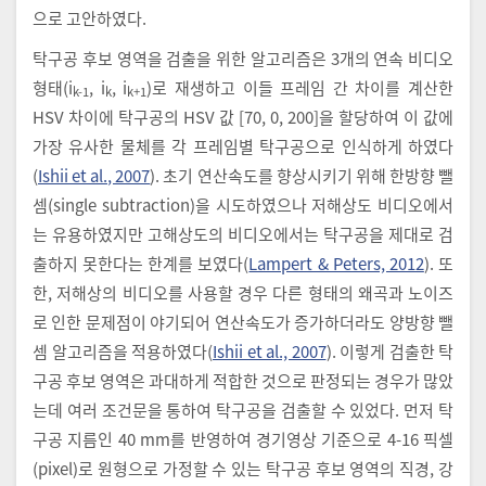
으로 고안하였다.
탁구공 후보 영역을 검출을 위한 알고리즘은 3개의 연속 비디오
형태(i
, i
, i
)로 재생하고 이들 프레임 간 차이를 계산한
k-1
k
k+1
HSV 차이에 탁구공의 HSV 값 [70, 0, 200]을 할당하여 이 값에
가장 유사한 물체를 각 프레임별 탁구공으로 인식하게 하였다
(
Ishii et al., 2007
). 초기 연산속도를 향상시키기 위해 한방향 뺄
셈(single subtraction)을 시도하였으나 저해상도 비디오에서
는 유용하였지만 고해상도의 비디오에서는 탁구공을 제대로 검
출하지 못한다는 한계를 보였다(
Lampert & Peters, 2012
). 또
한, 저해상의 비디오를 사용할 경우 다른 형태의 왜곡과 노이즈
로 인한 문제점이 야기되어 연산속도가 증가하더라도 양방향 뺄
셈 알고리즘을 적용하였다(
Ishii et al., 2007
). 이렇게 검출한 탁
구공 후보 영역은 과대하게 적합한 것으로 판정되는 경우가 많았
는데 여러 조건문을 통하여 탁구공을 검출할 수 있었다. 먼저 탁
구공 지름인 40 mm를 반영하여 경기영상 기준으로 4-16 픽셀
(pixel)로 원형으로 가정할 수 있는 탁구공 후보 영역의 직경, 강