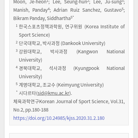
1
2
3
Moon, Je-heon
; Lee, Seung-hun
; Lee, Ju-sung
;
4
5
Manish, Panday
; Adrian Ruiz Sanchez, Gustavo
;
5
*
Bikram Panday, Siddhartha
1
한국스포츠정책과학원, 연구위원 (Korea Institute of
Sport Science)
2
단국대학교, 박사과정 (Dankook University)
3
강원대학교, 박사과정 (Kangwon National
University)
4
경북대학교, 석사과정 (Kyungpook National
University)
5
계명대학교, 조교수 (Keimyung University)
*
시다르타(
sid@kmu.ac.kr
).
체육과학연구Korean Journal of Sport Science
,
Vol.
31
,
No.
2
,
pp.
180-188
https://doi.org/10.24985/kjss.2020.31.2.180