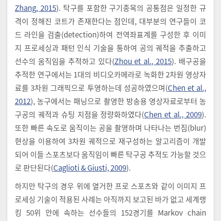
Zhang, 2015
). 탁구를 포함한 구기종목의 공통점은 일정한 규
격이 정해진 코트가 존재한다는 점인데, 대부분의 연구들이 코
드 라인을 검출(detection)하여 전역좌표계를 구성한 후 이미
지 프로세싱과 패턴 인식 기술을 통하여 공의 궤적을 추출하고
선수의 움직임을 추적하고 있다(
Zhou et al., 2015
). 배구공을
추적한 연구에서는 1대의 비디오카메라로 녹화한 2차원 영상자
료를 3차원 그래픽으로 투영하는데 성공하였으며(
Chen et al.,
2012
), 농구에서는 패닝으로 촬영한 방송용 영상자료로부터 농
구공의 궤적과 슈팅 지점을 정량화하였다(
Chen et al., 2009
).
또한 빠른 속도로 움직이는 공을 촬영하며 나타나는 번짐(blur)
현상을 이용하여 3차원 궤적으로 재구성하는 알고리즘이 개발
되어 이들 스포츠보다 움직임이 빠른 탁구공 추적도 가능할 것으
로 판단된다(
Caglioti & Giusti, 2009
).
하지만 탁구의 경우 위에 열거한 프로 스포츠와 같이 이미지 프
로세싱 기술이 적용된 사례는 아직까지 보고된 바가 없고 세계랭
킹 50위 안에 속하는 선수들의 152경기를 Markov chain