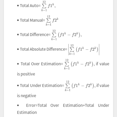
∑
k
=
1
12
f
1
k
,
￭ Total Auto=
∑
k
=
1
12
f
2
k
￭ Total Manual=
∑
k
=
1
12
f
1
k
-
f
2
k
,
￭ Total Difference=
∑
k
=
1
12
f
1
k
-
f
2
k
￭ Total Absolute Difference=
∑
k
=
1
12
f
1
k
-
f
2
k
,
￭ Total Over Estimation=
if value
is positive
∑
k
=
1
12
f
1
k
-
f
2
k
,
￭ Total Under Estimation=
if value
is negative
￭ Error=Total Over Estimation+Total Under
Estimation