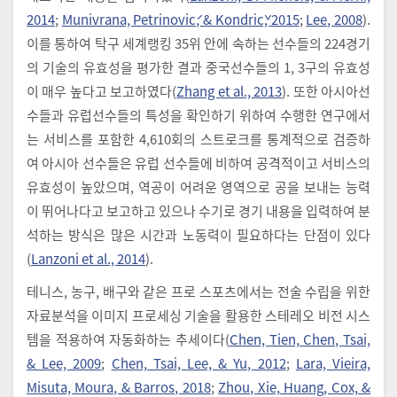
2014
;
Munivrana, Petrinović, & Kondrič, 2015
;
Lee, 2008
).
이를 통하여 탁구 세계랭킹 35위 안에 속하는 선수들의 224경기
의 기술의 유효성을 평가한 결과 중국선수들의 1, 3구의 유효성
이 매우 높다고 보고하였다(
Zhang et al., 2013
). 또한 아시아선
수들과 유럽선수들의 특성을 확인하기 위하여 수행한 연구에서
는 서비스를 포함한 4,610회의 스트로크를 통계적으로 검증하
여 아시아 선수들은 유럽 선수들에 비하여 공격적이고 서비스의
유효성이 높았으며, 역공이 어려운 영역으로 공을 보내는 능력
이 뛰어나다고 보고하고 있으나 수기로 경기 내용을 입력하여 분
석하는 방식은 많은 시간과 노동력이 필요하다는 단점이 있다
(
Lanzoni et al., 2014
).
테니스, 농구, 배구와 같은 프로 스포츠에서는 전술 수립을 위한
자료분석을 이미지 프로세싱 기술을 활용한 스테레오 비전 시스
템을 적용하여 자동화하는 추세이다(
Chen, Tien, Chen, Tsai,
& Lee, 2009
;
Chen, Tsai, Lee, & Yu, 2012
;
Lara, Vieira,
Misuta, Moura, & Barros, 2018
;
Zhou, Xie, Huang, Cox, &