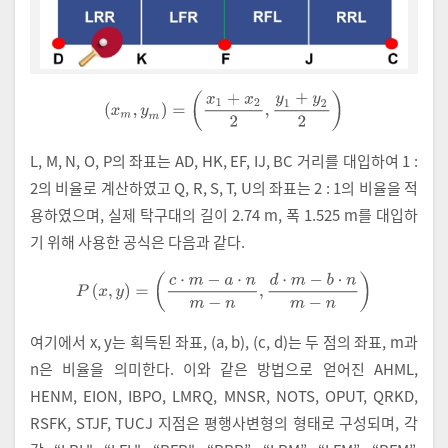
x
m
,
y
m
=
x
1
+
x
2
2
,
y
1
+
y
2
2
L, M, N, O, P의 좌표는 AD, HK, EF, IJ, BC 거리를 대입하여 1 :
2의 비율로 계산하였고 Q, R, S, T, U의 좌표는 2 : 1의 비율을 적
용하였으며, 실제 탁구대의 길이 2.74 m, 폭 1.525 m를 대입하
기 위해 사용한 공식은 다음과 같다.
P
x
,
y
=
c
⋅
m
-
a
⋅
n
m
-
n
,
d
⋅
m
-
b
⋅
n
m
-
n
여기에서 x, y는 획득된 좌표, (a, b), (c, d)는 두 점의 좌표, m과
n은 비율을 의미한다. 이와 같은 방법으로 얻어진 AHML,
HENM, EION, IBPO, LMRQ, MNSR, NOTS, OPUT, QRKD,
RSFK, STJF, TUCJ 지점은 평행사변형의 형태로 구성되며, 각