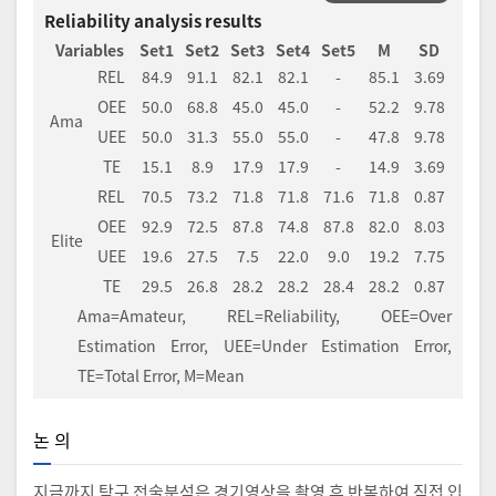
Reliability analysis results
Variables
Set1
Set2
Set3
Set4
Set5
M
SD
REL
84.9
91.1
82.1
82.1
-
85.1
3.69
OEE
50.0
68.8
45.0
45.0
-
52.2
9.78
Ama
UEE
50.0
31.3
55.0
55.0
-
47.8
9.78
TE
15.1
8.9
17.9
17.9
-
14.9
3.69
REL
70.5
73.2
71.8
71.8
71.6
71.8
0.87
OEE
92.9
72.5
87.8
74.8
87.8
82.0
8.03
Elite
UEE
19.6
27.5
7.5
22.0
9.0
19.2
7.75
TE
29.5
26.8
28.2
28.2
28.4
28.2
0.87
Ama=Amateur, REL=Reliability, OEE=Over
Estimation Error, UEE=Under Estimation Error,
TE=Total Error, M=Mean
논 의
지금까지 탁구 전술분석은 경기영상을 촬영 후 반복하여 직접 입