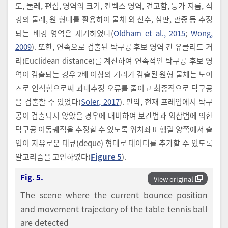
도, 둘레, 편심, 영역의 크기, 컨벡스 영역, 견고함, 등가 지름, 직
경의 둘레, 원 형태를 활용하여 물체 외 선수, 심판, 관중 등 추정
되는 배경 영역은 제거하였다(
Oldham et al., 2015
;
Wong,
2009
). 또한, 연속으로 검출된 탁구공 후보 영역 간 유클리드 거
리(Euclidean distance)를 계산하여 연속적인 탁구공 후보 영
역이 검출되는 경우 2배 이상의 거리가 검출된 원형 물체는 노이
즈로 인식함으로써 과대추정 오류를 줄이고 최종적으로 탁구공
을 검출할 수 있었다(
Soler, 2017
). 만약, 현재 프레임에서 탁구
공이 검출되지 않았을 경우에 대비하여 보간법과 외삽법에 의한
탁구공 이동궤적을 추정할 수 있도록 위치좌표 행렬 양쪽에서 출
입이 자유로운 데큐(deque) 형태로 데이터를 추가할 수 있도록
알고리즘을 고안하였다(
Figure 5
).
Fig. 5.
View original
The scene where the current bounce position
and movement trajectory of the table tennis ball
are detected