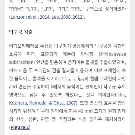
각 “LRL", “LFL", “RFR", “RRR”, “LRM”, “LFM”, “RFM”,
“RRM”, “LRR”, “LFR”, “RFL”, “RRL” 구역으로 정의하였다
(
Lanzoni et al., 2014
;
Lee, 2008
,
2012
).
탁구공 검출
비디오카메라로 수집된 탁구경기 영상에서의 탁구공은 시간의
흐름에 따라 표출되기 때문에 양방향 뺄셈(pairwise
subtraction) 연산을 활용하여 움직이는 물체를 추출하였으며,
이는 다음 두 프레임의 검출 결과를 이용하여 이전 프레임에 속
한 움직이는 물체를 제거하고 i
, i
, i
의 뺄셈 프레임에 대한
k-1
k
k+1
and 연산을 수행하여 k에서의 움직이는 물체만이 탁구공 후보
영역으로 남을 수 있도록 하였다는 것을 의미한다(
Ishii,
Kitahara, Kameda, & Ohta, 2007
). 또한 연산의 효율을 향상
시키기 위하여 탁구대 영역에서 지름 40 mm 크기의 원형 형태
외 선수, 심판, 관중 등 추정되는 배경 영역은 제거하였다
(
Figure 2
).