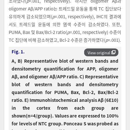
소하였다(
p
=.001, respectively). 하지만 oligomer Aβ과
oligomer Aβ/APP ratio는 트레드밀 운동을 통해 TC 집단보다
유의하게 감소되었으며(
p
=.001, respectively), IHC의 결과에
서도 트레드밀 운동에 의한 염색 수준이 감소하였다. 또한,
PUMA, Bax 및 Bax/Bcl-2 ratio(
p
=.001, respectively) 수준이
TC 집단에 비해 감소하였고, Bcl-2 수준은 증가하였다(
p
=.001).
Fig. 1.
View original
A, B) Representative blot of western bands and
densitometry quantification for APP, oligomer
Aβ, and oligomer Aβ/APP ratio. C) Representative
blot of western bands and densitometry
quantification for PUMA, Bax, Bcl-2, Bax/Bcl-2
ratio. E) Immunohistochemical analysis Aβ (6E10)
in the cortex from each group are
shown(n=4/group). Values are expressed to 100%
for levels of NTC group. Ponceau S was probed as