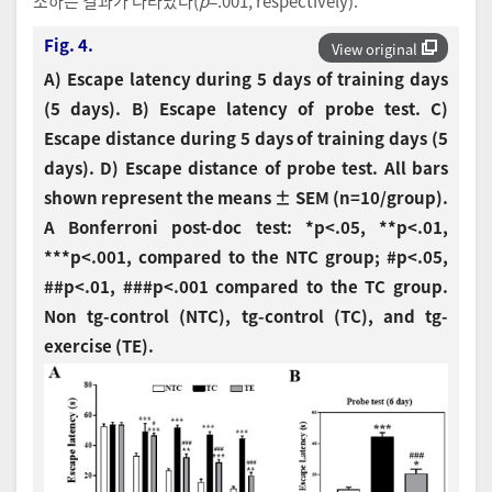
소하는 결과가 나타났다(
p
=.001, respectively).
Fig. 4.
View original
A) Escape latency during 5 days of training days
(5 days). B) Escape latency of probe test. C)
Escape distance during 5 days of training days (5
days). D) Escape distance of probe test. All bars
shown represent the means ± SEM (n=10/group).
A Bonferroni post-doc test: *p<.05, **p<.01,
***p<.001, compared to the NTC group; #p<.05,
##p<.01, ###p<.001 compared to the TC group.
Non tg-control (NTC), tg-control (TC), and tg-
exercise (TE).