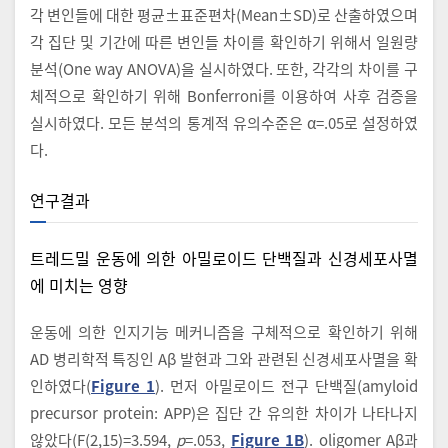
각 변인들에 대한 평균±표준편차(Mean±SD)로 산출하였으며
각 집단 및 기간에 따른 변인들 차이를 확인하기 위해서 일원량
분석(One way ANOVA)을 실시하였다. 또한, 각각의 차이를 구
체적으로 확인하기 위해 Bonferroni를 이용하여 사후 검증을
실시하였다. 모든 분석의 통계적 유의수준은 α=.05로 설정하였
다.
연구결과
트레드밀 운동에 의한 아밀로이드 단백질과 신경세포사멸
에 미치는 영향
운동에 의한 인지기능 메커니즘을 구체적으로 확인하기 위해
AD 병리학적 특징인 Aβ 발현과 그와 관련된 신경세포사멸을 확
인하였다(
Figure 1
). 먼저 아밀로이드 전구 단백질(amyloid
precursor protein: APP)은 집단 간 유의한 차이가 나타나지
않았다(F(2,15)=3.594,
p
=.053,
Figure 1B
). oligomer Aβ과