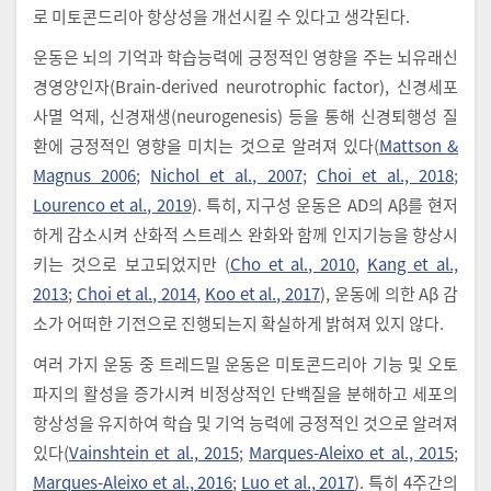
로 미토콘드리아 항상성을 개선시킬 수 있다고 생각된다.
운동은 뇌의 기억과 학습능력에 긍정적인 영향을 주는 뇌유래신
경영양인자(Brain-derived neurotrophic factor), 신경세포
사멸 억제, 신경재생(neurogenesis) 등을 통해 신경퇴행성 질
환에 긍정적인 영향을 미치는 것으로 알려져 있다(
Mattson &
Magnus 2006
;
Nichol et al., 2007
;
Choi et al., 2018
;
Lourenco et al., 2019
). 특히, 지구성 운동은 AD의 Aβ를 현저
하게 감소시켜 산화적 스트레스 완화와 함께 인지기능을 향상시
키는 것으로 보고되었지만 (
Cho et al., 2010
,
Kang et al.,
2013
;
Choi et al., 2014
,
Koo et al., 2017
), 운동에 의한 Aβ 감
소가 어떠한 기전으로 진행되는지 확실하게 밝혀져 있지 않다.
여러 가지 운동 중 트레드밀 운동은 미토콘드리아 기능 및 오토
파지의 활성을 증가시켜 비정상적인 단백질을 분해하고 세포의
항상성을 유지하여 학습 및 기억 능력에 긍정적인 것으로 알려져
있다(
Vainshtein et al., 2015
;
Marques-Aleixo et al., 2015
;
Marques-Aleixo et al., 2016
;
Luo et al., 2017
). 특히 4주간의