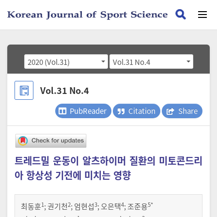
2020 (Vol.31)
Vol.31 No.4
Vol.31 No.4
PubReader
Citation
Share
트레드밀 운동이 알츠하이머 질환의 미토콘드리
아 항상성 기전에 미치는 영향
1
2
3
4
5
*
최동훈
;
권기천
;
엄현섭
;
오은택
;
조준용