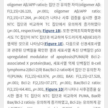
oligomer Aβ/APP ratio는 집단 간 유의한 차이(oligomer Aβ:
F(2,15)=26.120,
p
=.001; oligomer Aβ/APP ratio:
F(2,15)=17.264,
p
=.001)가 나타나 사후 검증을 실시한 결과
NTC 집단과 비교하여 TC 집단에서 유의하게 증가하였다
(
p
=.001, respectively,
Figure 1B
). 또한 면역조직화학염색에
서도 TC 집단이 NTC 집단과 비교하여 두드러지게 Aβ(6E10)가
염색된 것으로 나타났다(
Figure 1E
). 다음으로 신경세포사멸
과 관련된 단백질을 확인한 결과 세포사멸 촉진 단백질인 p53
upregulated modulator of apoptosis(PUMA)와 Bcl-2-
associated X protein(Bax), 세포사멸 억제 단백질인 B-cell
lymphoma 2(Bcl-2)와 Bax/Bcl-2 ratio에서 집단 간 유의한 차
이(PUMA: F(2,15)=63.974,
p
=.001; BAX: F(2,15)=27.528,
p
=.001; Bcl-2: F(2,15)=37.277,
p
=.001; Bax/Bcl-2 ratio:
F(2,15)=64.401,
p
=.001,
Figure 1D
)가 나타나 사후검증을 실
시한 결과 TC 집단이 NTC 집단과 비교하여 PUMA, Bax와
Bax/Bcl-2 ratio는 유의하게 증가하였고, Bcl-2는 유의하게 감