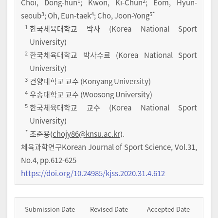
1
2
Choi, Dong-hun
; Kwon, Ki-Chun
; Eom, Hyun-
3
4
5
*
seoub
; Oh, Eun-taek
; Cho, Joon-Yong
1
한국체육대학교 박사 (Korea National Sport
University)
2
한국체육대학교 박사수료 (Korea National Sport
University)
3
건양대학교 교수 (Konyang University)
4
우송대학교 교수 (Woosong University)
5
한국체육대학교 교수 (Korea National Sport
University)
*
조준용(
chojy86@knsu.ac.kr
).
체육과학연구Korean Journal of Sport Science
,
Vol.
31
,
No.
4
,
pp.
612-625
https://doi.org/10.24985/kjss.2020.31.4.612
Submission Date
Revised Date
Accepted Date