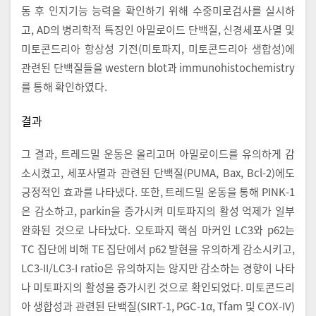
동 후 인지기능 능력을 확인하기 위해 수중미로검사를 실시하
고, AD의 병리학적 특징인 아밀로이드 단백질, 신경세포사멸 및
미토콘드리아 항상성 기전(미토파지, 미토콘드리아 생합성)에
관련된 단백질들을 western blot과 immunohistochemistry
를 통해 확인하였다.
결과
그 결과, 트레드밀 운동은 올리고머 아밀로이드를 유의하게 감
소시켰고, 세포사멸과 관련된 단백질(PUMA, Bax, Bcl-2)에도
긍정적인 효과를 나타냈다. 또한, 트레드밀 운동을 통해 PINK-1
은 감소하고, parkin을 증가시켜 미토파지의 활성 억제가 일부
완화된 것으로 나타났다. 오토파지 핵심 마커인 LC3와 p62는
TC 집단에 비해 TE 집단에서 p62 발현을 유의하게 감소시키고,
LC3-II/LC3-I ratio은 유의하지는 않지만 감소하는 경향이 나타
나 미토파지의 활성을 증가시킨 것으로 확인되었다. 미토콘드리
아 생합성과 관련된 단백질(SIRT-1, PGC-1α, Tfam 및 COX-IV)