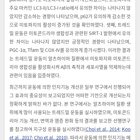
주요 마커인 LC3-II/LC3-I ratio에서 유의한 차이는 나타나지 않
았지만 감소하는 경향이 나타났으며, p62가 유의하게 감소한 것
으로 미토파지의 활성이 증가된 것을 확인하였다. 셋째, 트레드
밀 운동은 미토콘드리아 생합성과 관련된 SIRT-1 발현에서 유의
한 차이는 나타나지 않았지만 긍정적인 경향이 나타났으며,
PGC-1α, Tfam 및 COX-IV를 유의하게 증가시켰다. 이러한 결과
는 트레드밀 운동이 알츠하이머 질환에서 미토파지와 미토콘드
리아 생합성을 활성화시켜 Aβ의 축적과 세포사멸을 억제하는데
관련이 있음을 입증하였다.
최근까지 운동에 의한 인지기능 개선은 일부 연구에서 진행되어
그 효과의 중요성이 보고되었지만 어떠한 기전으로 개선되는지
정확하게 밝혀진 바가 없다. 본 연구에서는 알츠하이머 질환 생
쥐에게 많이 사용되는 트레드밀 운동을 실시하였으며, 미토콘드
리아 기능 개선, 면역과 염증 완화 등의 결과를 보고한 선행연구
를 참고하여 지구성 운동을 실시하였다(
Choi et al., 2014
;
Koo
et al., 2017
;
Cho et al., 2010
). 따라서 운동에 의한 인지기능 메