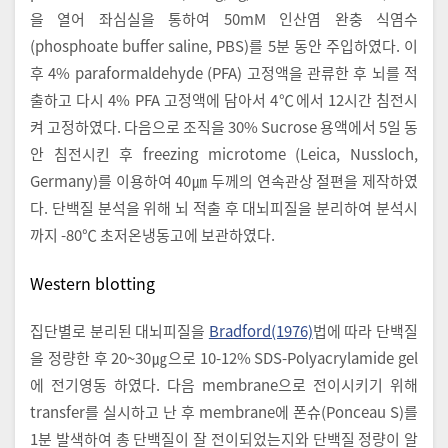
을 열어 좌심실을 통하여 50mM 인산염 완충 식염수
(phosphoate buffer saline, PBS)를 5분 동안 주입하였다. 이
후 4% paraformaldehyde (PFA) 고정액을 관류한 후 뇌를 적
출하고 다시 4% PFA 고정액에 담아서 4℃에서 12시간 침전시
켜 고정하였다. 다음으로 조직을 30% Sucrose 용액에서 5일 동
안 침전시킨 후 freezing microtome (Leica, Nussloch,
Germany)를 이용하여 40㎛ 두께의 연속관상 절편을 제작하였
다. 단백질 분석을 위해 뇌 적출 후 대뇌피질을 분리하여 분석시
까지 -80℃ 초저온냉동고에 보관하였다.
Western blotting
집단별로 분리된 대뇌피질을
Bradford(1976)
법에 따라 단백질
을 정량한 후 20~30㎍으로 10-12% SDS-Polyacrylamide gel
에 전기영동 하였다. 다음 membrane으로 전이시키기 위해
transfer를 실시하고 난 후 membrane에 폰슈(Ponceau S)를
1분 발색하여 총 단백질이 잘 전이되었는지와 단백질 정량이 알