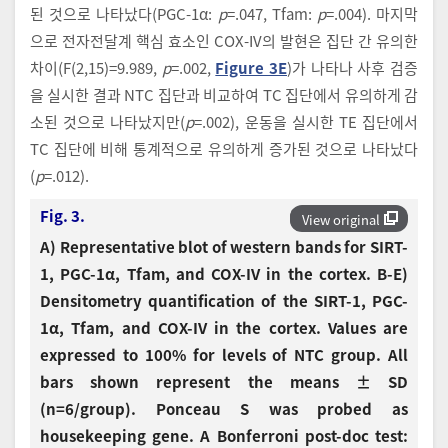
된 것으로 나타났다(PGC-1α:
p
=.047, Tfam:
p
=.004). 마지막
으로 전자전달계 핵심 효소인 COX-IV의 발현은 집단 간 유의한
차이(F(2,15)=9.989,
p
=.002,
Figure 3E
)가 나타나 사후 검증
을 실시한 결과 NTC 집단과 비교하여 TC 집단에서 유의하게 감
소된 것으로 나타났지만(
p
=.002), 운동을 실시한 TE 집단에서
TC 집단에 비해 통계적으로 유의하게 증가된 것으로 나타났다
(
p
=.012).
Fig. 3.
View original
A) Representative blot of western bands for SIRT-
1, PGC-1α, Tfam, and COX-IV in the cortex. B-E)
Densitometry quantification of the SIRT-1, PGC-
1α, Tfam, and COX-IV in the cortex. Values are
expressed to 100% for levels of NTC group. All
bars shown represent the means ± SD
(n=6/group). Ponceau S was probed as
housekeeping gene. A Bonferroni post-doc test: