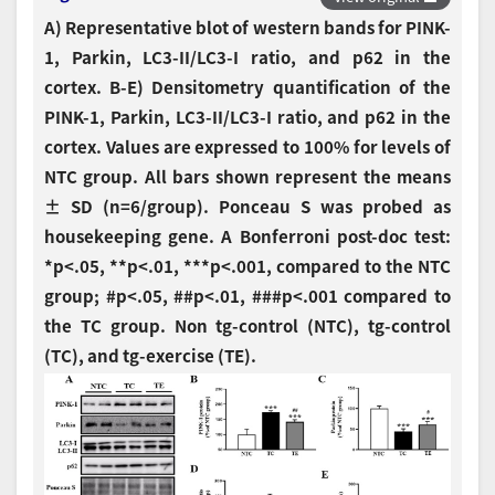
A) Representative blot of western bands for PINK-
1, Parkin, LC3-II/LC3-I ratio, and p62 in the
cortex. B-E) Densitometry quantification of the
PINK-1, Parkin, LC3-II/LC3-I ratio, and p62 in the
cortex. Values are expressed to 100% for levels of
NTC group. All bars shown represent the means
± SD (n=6/group). Ponceau S was probed as
housekeeping gene. A Bonferroni post-doc test:
*p<.05, **p<.01, ***p<.001, compared to the NTC
group; #p<.05, ##p<.01, ###p<.001 compared to
the TC group. Non tg-control (NTC), tg-control
(TC), and tg-exercise (TE).