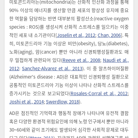
미토콘드리아는(mitochondria)는 산화적 인산화 과정을 통해
90% 이상의 에너지를 생산할 만큼 세포의 항상성 유지에 중요
한 역할을 담당하는 반면 대부분의 활성산소(reactive oxygen
species : ROS)를 생성시켜 산화적 스트레스를 일으키는 이중
적인 세포 내 소기관이다[
Joselin et al., 2012
;
Chan, 2006
]. 특
히, 미토콘드리아 기능 이상은 비만(obesity), 당뇨(diabetes),
노화(aging), 암(cancer) 뿐만 아니라 신경퇴행성질환과도 매
우 밀접하게 관련되어 있다(
Reeve et al., 2008
;
Naudi et al.,
2012
:
Sanchez-Alvarez et al., 2013
). 이 중 알츠하이머질환
(Alzheimer's disease : AD)은 대표적인 신경퇴행성 질환으로
공통적인 미토콘드리아 기능 이상이 나타나 산화적 스트레스를
증가시키는 것으로 보고되었다(
Rosales-Corral et al., 2012
;
Joshi et al., 2014
;
Swerdlow, 2018
).
AD은 점진적인 기억력과 행동적 장애가 나타나며 유전적 결함
혹은 다양한 환경적 위험요인에 의해 노령 인구에서 뿐만 아니라
30~60세와 같이 조기에도 발생되어 심각한 사회적 문제로 대두
되고 있다(
Ittner, 2011
). 지금까지 AD와 관련된 선행연구를 살