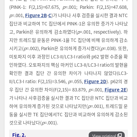
(PINK-1: F(2,15)=67.675,
p
=.001; Parkin: F(2,15)=47.608,
p
=.001,
Figure 2B
-
C
)가 나타나 사후 검증을 실시한 결과 NTC
집단과 비교하여 TC 집단에서 PINK-1은 유의한 증가가 나타났
고, Parkin은 유의하게 감소하였다(
p
=.001, respectively). 하
지만 트레드밀 운동은 PINK-1을 TC 집단에 비해 유의하게 감소
시키고(
p
=.002), Parkin은 유의하게 증가시켰다(
p
=.038). 또한,
미토파지 이후 과정인 LC3-II/LC3-I ratio와 p62 발현 수준을 확
인하였다. 오토파지의 핵심 마커인 LC3-II/LC3-I ratio의 발현을
확인한 결과 집단 간 유의한 차이가 나타나지 않았다(LC3-
II/LC3-I ratio: F(2,15)=3.546,
p
=.055,
Figure 2D
). p62의 경
우 집단 간 유의한 차이(F(2,15)= 83.879,
p
=.001,
Figure 2E
)
가 나타나 사후검증을 실시한 결과 TC 집단은 NTC 집단과 비교
하여 유의하게 증가된 것으로 나타났지만(
p
=.001), 트레드밀 운
동을 실시한 TE 집단에서TC 집단과 비교하여 유의하게 감소된
것으로 나타났다(
p
=.001).
Fig. 2.
View original