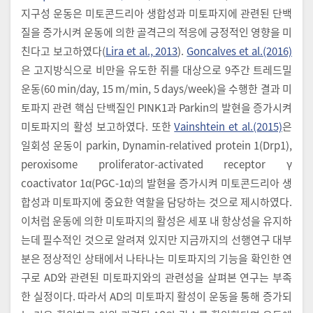
지구성 운동은 미토콘드리아 생합성과 미토파지에 관련된 단백
질을 증가시켜 운동에 의한 골격근의 적응에 긍정적인 영향을 미
친다고 보고하였다(
Lira et al., 2013
).
Goncalves et al.(2016)
은 고지방식으로 비만을 유도한 쥐를 대상으로 9주간 트레드밀
운동(60 min/day, 15 m/min, 5 days/week)을 수행한 결과 미
토파지 관련 핵심 단백질인 PINK1과 Parkin의 발현을 증가시켜
미토파지의 활성 보고하였다. 또한
Vainshtein et al.(2015)
은
일회성 운동이 parkin, Dynamin-relatived protein 1(Drp1),
peroxisome proliferator-activated receptor γ
coactivator 1α(PGC-1α)의 발현을 증가시켜 미토콘드리아 생
합성과 미토파지에 중요한 역할을 담당하는 것으로 제시하였다.
이처럼 운동에 의한 미토파지의 활성은 세포 내 항상성을 유지하
는데 필수적인 것으로 알려져 있지만 지금까지의 선행연구 대부
분은 정상적인 상태에서 나타나는 미토파지의 기능을 확인한 연
구로 AD와 관련된 미토파지와의 관련성을 살펴본 연구는 부족
한 실정이다. 따라서 AD의 미토파지 활성이 운동을 통해 증가되