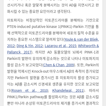
선시키거나 혹은 알맞게 분해시키는 것이 AD을 지연시키고 완
화시킬 수 있는 중요한 요인이라고 생각된다.
미토파지는 비정상적인 미토콘드리아를 분해하는 기전으로
PTEN-induced putative kinase 1(PINK1)-Parkin 기전을 통
해 선택적으로 미토콘드리아를 분해하여 세포의 질적 수준을 유
지하는 중요한 시스템으로 알려져 있다(
Youle & van der Bliek,
2012
;
Ding & Yin, 2012
;
Lazarou et al., 2015
;
Whitworth &
Pallanck, 2017
). 하지만 AD 동물모델의 뇌에서 PINK-1과
Parkin의 발현이 유의하게 감소하는 것으로 나타나 미토파지의
활성 감소가 보고되었다(
Chen & Chan, 2009
). 또한, Parkin의
발현을 억제시킨 Knock-out 마우스에서 Aβ의 축적이 증가되었
지만 Parkin의 발현을 증가시킨 후 미토파지의 활성 증가되고
이는 Aβ를 감소시켜 신경세포 생존을 유지한 것으로 보고되었
다(
Rosen et al., 2010
;
Khandelwal, 2011
). 따라서
PINK1/Parkin pathway를 활성화시키는 것은 Aβ를 감소시킬
뿐만 아니라 손상된 미토콘드리아의 제거를 증가시켜 결과적으