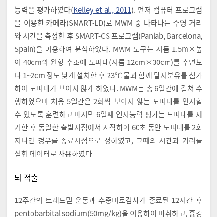
능력을 평가하였다(
Kelley et al., 2011
). 먼저 컴퓨터 프로그램
을 이용한 카메라(SMART-LD)로 MWM 중 나타나는 수영 거리
와 시간을 측정한 후 SMART-CS 프로그램(Panlab, Barcelona,
Spain)을 이용하여 분석하였다. MWM 도구는 지름 1.5m×높
이 40cm의 원형 수조에 도피대(지름 12cm×30cm)를 수면보
다 1~2cm 정도 낮게 설치한 후 23℃ 물과 함께 탈지분유를 첨가
하여 도피대가 보이지 않게 하였다. MWM는 총 6일간에 걸쳐 수
행하였으며 처음 5일간은 2회씩 보이지 않는 도피대를 인지할
수 있도록 훈련하고 마지막 6일째 인지능력 평가는 도피대를 제
거한 후 동일한 출발지점에서 시작하여 60초 동안 도피대를 2회
지나간 경우를 종료시점으로 정하였고, 그때의 시간과 거리를
실험 데이터로 사용하였다.
뇌 적출
12주간의 트레드밀 운동과 수중미로검사가 종료된 12시간 후
pentobarbital sodium(50mg/kg)을 이용하여 마취하고, 흉강