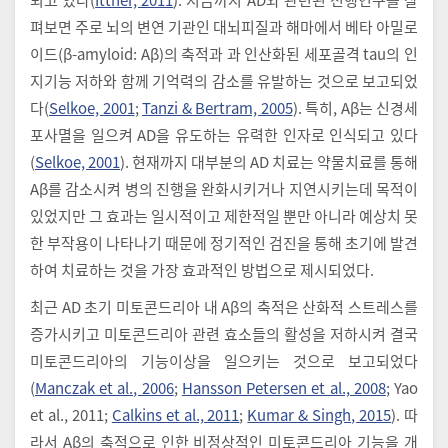
펴보면 주로 뇌의 변연 기관인 대뇌피질과 해마에서 베타 아밀로
이드(β-amyloid: Aβ)의 축적과 과 인산화된 세포골격 tau의 인
지기능 저하와 함께 기억력의 감소를 유발하는 것으로 보고되었
다(
Selkoe, 2001
;
Tanzi & Bertram, 2005
). 특히, Aβ는 신경세
포사멸을 일으켜 AD을 유도하는 유력한 인자로 인식되고 있다
(
Selkoe, 2001
). 현재까지 대부분의 AD 치료는 약물치료를 통해
Aβ를 감소시켜 병의 진행을 완화시키거나 지연시키는데 목적이
있었지만 그 효과는 일시적이고 제한적일 뿐만 아니라 예상치 못
한 부작용이 나타나기 때문에 정기적인 검진을 통해 초기에 발견
하여 치료하는 것을 가장 효과적인 방법으로 제시되었다.
최근 AD 초기 미토콘드리아 내 Aβ의 축적은 산화적 스트레스를
증가시키고 미토콘드리아 관련 효소들의 활성을 저하시켜 결국
미토콘드리아의 기능이상을 일으키는 것으로 보고되었다
(
Manczak et al., 2006
;
Hansson Petersen et al., 2008
; Yao
et al., 2011;
Calkins et al., 2011
;
Kumar & Singh, 2015
). 따
라서 Aβ의 축적으로 인한 비정상적인 미토콘드리아 기능을 개