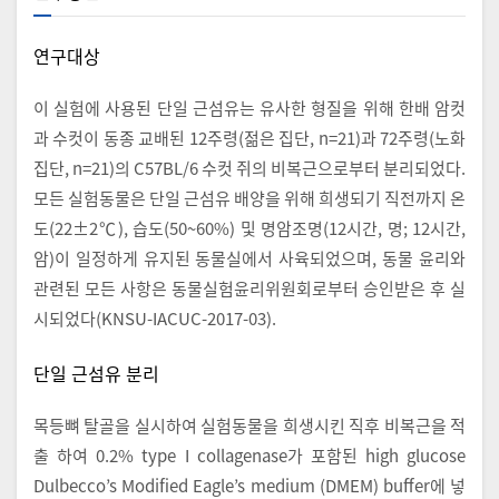
연구대상
이 실험에 사용된 단일 근섬유는 유사한 형질을 위해 한배 암컷
과 수컷이 동종 교배된 12주령(젊은 집단, n=21)과 72주령(노화
집단, n=21)의 C57BL/6 수컷 쥐의 비복근으로부터 분리되었다.
모든 실험동물은 단일 근섬유 배양을 위해 희생되기 직전까지 온
도(22±2℃), 습도(50~60%) 및 명암조명(12시간, 명; 12시간,
암)이 일정하게 유지된 동물실에서 사육되었으며, 동물 윤리와
관련된 모든 사항은 동물실험윤리위원회로부터 승인받은 후 실
시되었다(KNSU-IACUC-2017-03).
단일 근섬유 분리
목등뼈 탈골을 실시하여 실험동물을 희생시킨 직후 비복근을 적
출 하여 0.2% type I collagenase가 포함된 high glucose
Dulbecco’s Modified Eagle’s medium (DMEM) buffer에 넣