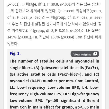
p
<.001), 근 핵(age, df=1, F=39.8,
p
<.001)의 수는 젊은 집단이
노화 집단보다 유의하게 많았다. Quiescent 위성세포(group,
df=3, F=.578,
p
=.680)와 근 핵(group, df=3, F=.038,
p
=.997)
의 수는 각 집단에 설정된 전기자극에 의한 차이가 없었지만, 활
성 위성세포의 수(group, df=3, F=8.015,
p
<.001)는 LH 집단이
145% (
p
<.001), HL 집단이 150% (
p
=.004) Con 집단에 비해
많았다.
Fig. 3.
View original
The number of satellite cells and myonuclei in
single fibers. (A) Quiescent satellite cells (Pax7+),
(B) active satellite cells (Pax7+ki67+), and (C)
myonuclei (DAPI) number per mm. Con: Control,
LL: Low-frequency Low-volume EPS, LH: Low-
frequency High-volume EPS, HL: High-frequency
Low-volume EPS. *p<.05 significant different
from Con in main effect for group, #p<..05 main