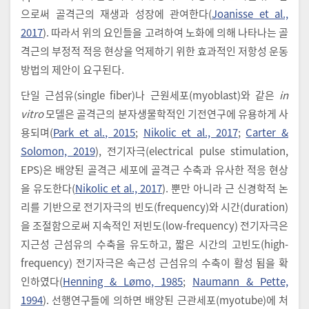
으로써 골격근의 재생과 성장에 관여한다(
Joanisse et al.,
2017
). 따라서 위의 요인들을 고려하여 노화에 의해 나타나는 골
격근의 부정적 적응 현상을 억제하기 위한 효과적인 저항성 운동
방법의 제안이 요구된다.
단일 근섬유(single fiber)나 근원세포(myoblast)와 같은
in
vitro
모델은 골격근의 분자생물학적인 기전연구에 유용하게 사
용되며(
Park et al., 2015
;
Nikolic et al., 2017
;
Carter &
Solomon, 2019
), 전기자극(electrical pulse stimulation,
EPS)은 배양된 골격근 세포에 골격근 수축과 유사한 적응 현상
을 유도한다(
Nikolic et al., 2017
). 뿐만 아니라 근 신경학적 논
리를 기반으로 전기자극의 빈도(frequency)와 시간(duration)
을 조절함으로써 지속적인 저빈도(low-frequency) 전기자극은
지근성 근섬유의 수축을 유도하고, 짧은 시간의 고빈도(high-
frequency) 전기자극은 속근성 근섬유의 수축이 활성 됨을 확
인하였다(
Henning & Lømo, 1985
;
Naumann & Pette,
1994
). 선행연구들에 의하면 배양된 근관세포(myotube)에 처