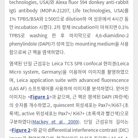
technologies, USA)와 Alexa fluor 594 donkey anti-rabbit
IgG antibody (MOP-A-21207, Life technologies, USA)를
1% TPBS/BSA와 1:500으로 dilution하 여 상온에서 4시간 동
안 incubation 시켰다. 2차 항체 incubation이 마쳐지면 0.1%
TPBS로 washing 한 후 마지막으로 4,6-diamidino-2
phenylindole (DAPI)가 섞여 있는 mounting medium을 사용
함으로써 근 핵을 염색하였다.
염색된 단일 근섬유는 Leica TCS SP8 confocal 현미경(Leica
Micro system, Germany)을 이용하여 이미지를 촬영하였으
며, Leica application suite with advanced fluorescence
(LAS AF) 소프트웨어를 사용하여 이미지를 분석하였다. 얻어진
이미지는 <
Figure 1
>과 같으며, 근 핵은 염색된 DAPI (파란색)
의 숫자를 개수하였고, quiescent 위성세포는 Pax7+/Ki67-(초
록색), active 위성세포는 Pax7+/ Ki67+ (초록색과 빨간색)으로
구분하였다(
Mackey et al., 2009
). 단일 근섬유의 길이는
<
Figure 2
>와 같이 differential interference contrast (DIC)