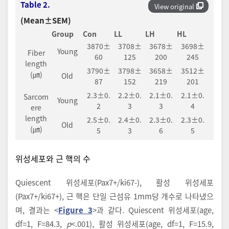
Table 2.
View original
(Mean±SEM)
Group
Con
LL
LH
HL
3870±
3708±
3678±
3698±
Young
Fiber
60
125
200
245
length
3790±
3798±
3658±
3512±
(㎛)
Old
87
152
219
201
2.3±0.
2.2±0.
2.1±0.
2.1±0.
Sarcom
Young
2
3
3
4
ere
length
2.5±0.
2.4±0.
2.3±0.
2.3±0.
Old
(㎛)
5
3
6
5
위성세포와 근 핵의 수
Quiescent 위성세포(Pax7+/ki67-), 활성 위성세포
(Pax7+/ki67+), 근 핵은 단일 근섬유 1mm당 개수로 나타냈으
며, 결과는 <
Figure 3
>과 같다. Quiescent 위성세포(age,
df=1, F=84.3,
p
<.001), 활성 위성세포(age, df=1, F=15.9,