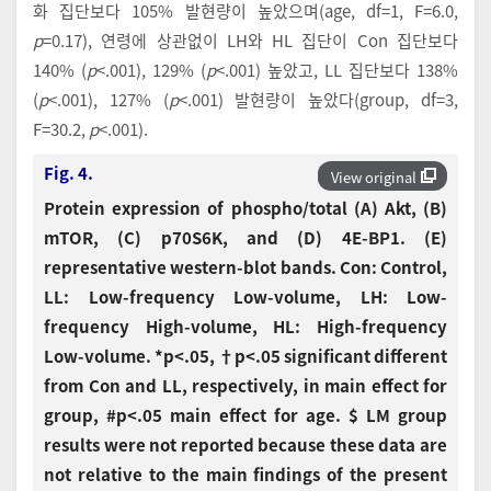
화 집단보다 105% 발현량이 높았으며(age, df=1, F=6.0,
p
=0.17), 연령에 상관없이 LH와 HL 집단이 Con 집단보다
140% (
p
<.001), 129% (
p
<.001) 높았고, LL 집단보다 138%
(
p
<.001), 127% (
p
<.001) 발현량이 높았다(group, df=3,
F=30.2,
p
<.001).
Fig. 4.
View original
Protein expression of phospho/total (A) Akt, (B)
mTOR, (C) p70S6K, and (D) 4E-BP1. (E)
representative western-blot bands. Con: Control,
LL: Low-frequency Low-volume, LH: Low-
frequency High-volume, HL: High-frequency
Low-volume. *p<.05, †p<.05 significant different
from Con and LL, respectively, in main effect for
group, #p<.05 main effect for age. $ LM group
results were not reported because these data are
not relative to the main findings of the present