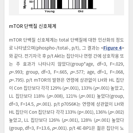
mTOR 단백질 신호체계
mTOR 단백질 신호체계는 total 단백질에 대한 인산화의 정도
로 나타냈으며(phospho-/total-, p/t), 그 결과는 <
Figure 4
>
와 같다. 전기자극 후 p/t Akt는 집단이나 연령 간에 상호작용 또
는 주 효과가 나타나지 않았다(group*age, df=3, F=.029,
p
=.993; group, df=3, F=.665,
p
=.577; age, df=1, F=.068,
p
=.795). p/t mTOR의 발현은 연령에 상관없이 LH와 HL 집단
이 Con 집단보다 각각 129% (
p
<.001), 133% (
p
<.001) 높았고,
LL 집단보다 118% (
p
=.008), 121% (
p
=.001) 높았다(group,
df=3, F=14.5,
p
<.001). p/t p70S6K는 연령에 상관없이 LH와
HL 집단이 Con 집단보다 각각 133% (p<.001), 136% (
p
=.002)
높았고, LL 집단보다 126% (
p
<.001), 128% (
p
<.001) 높았다
(group, df=3, F=13.6,
p
<.001). p/t 4E-BP1은 젊은 집단이 노