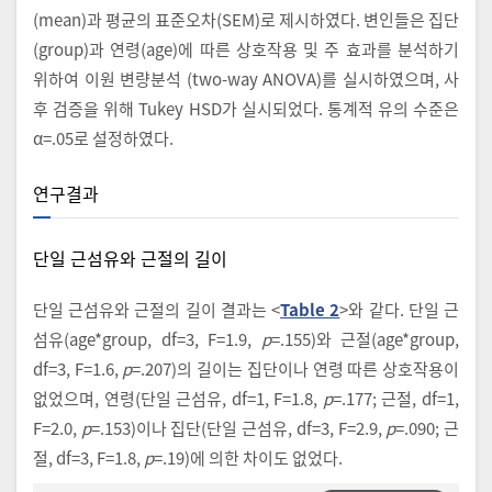
(mean)과 평균의 표준오차(SEM)로 제시하였다. 변인들은 집단
(group)과 연령(age)에 따른 상호작용 및 주 효과를 분석하기
위하여 이원 변량분석 (two-way ANOVA)를 실시하였으며, 사
후 검증을 위해 Tukey HSD가 실시되었다. 통계적 유의 수준은
α=.05로 설정하였다.
연구결과
단일 근섬유와 근절의 길이
단일 근섬유와 근절의 길이 결과는 <
Table 2
>와 같다. 단일 근
섬유(age*group, df=3, F=1.9,
p
=.155)와 근절(age*group,
df=3, F=1.6,
p
=.207)의 길이는 집단이나 연령 따른 상호작용이
없었으며, 연령(단일 근섬유, df=1, F=1.8,
p
=.177; 근절, df=1,
F=2.0,
p
=.153)이나 집단(단일 근섬유, df=3, F=2.9,
p
=.090; 근
절, df=3, F=1.8,
p
=.19)에 의한 차이도 없었다.