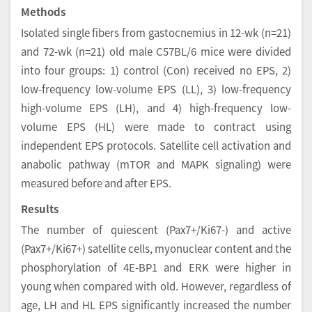
Methods
Isolated single fibers from gastocnemius in 12-wk (n=21)
and 72-wk (n=21) old male C57BL/6 mice were divided
into four groups: 1) control (Con) received no EPS, 2)
low-frequency low-volume EPS (LL), 3) low-frequency
high-volume EPS (LH), and 4) high-frequency low-
volume EPS (HL) were made to contract using
independent EPS protocols. Satellite cell activation and
anabolic pathway (mTOR and MAPK signaling) were
measured before and after EPS.
Results
The number of quiescent (Pax7+/Ki67-) and active
(Pax7+/Ki67+) satellite cells, myonuclear content and the
phosphorylation of 4E-BP1 and ERK were higher in
young when compared with old. However, regardless of
age, LH and HL EPS significantly increased the number