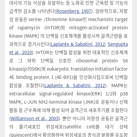
대사의 기능 이상을 유발하는 등 노화로 인한 근육량 및 기능의
급격한 감소를 나타낸다(
Rosenberg, 1997
). 일반적으로, 저항
성 운동은 serine- /threonine- kinase인 mechanistic target
of rapamycin (mTOR)와 mitogen-activated protein
kinase (MAPK) 의 단백질 신호체계를 활성시켜 골격근량을 효
과적으로 증가시킨다(
Laplante & Sabatini, 2012
;
Sengupta
et al., 2010
). mTOR는 단백질 합성을 위한 대표적인 신호체계
로 그 하위 단백질 신호인 ribosomal protein S6
kinase(p70S6K)와 eukaryotic translation initiation factor
4E binding protein 1 (4E-BP1)을 인산화시킴으로써 단백질
합성을 조절한다(
Laplante & Sabatini, 2012
). MAPK는
extracellular signal-regulated kinase(ERK) 1/2와 p38
MAPK, c-JUN NH2-terminal kinase (JNK)로 운동이나 신체
활동 등 근수축에 의해 활성 되어 골격근의 세포주기를 조절한다
(
Williamson et al., 2003
). 뿐만 아니라 저항성 운동은 골격근
의 줄기세포인 위성세포(satellite cell)를 대기 상태
(quiescent)에서 활성화하여 위성세포의 증식과 분화를 유도함