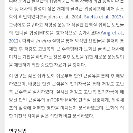
니라 노화된 골격근의 위성세포는 외부 자극에 의한 증식이나 분
화 등 대사의 활성이 젊은 개체의 골격근 위성세포에 비해 감소
함이 확인되었다(Snijders et al., 2014;
Suetta et al., 2013
).
그럼에도 불구하고 저항성 운동과 적절한 단백질 섭취는 노인들
의 단백질 합성(MPS)을 효과적으로 증가시켰다(
Yang et al.,
2012
). 따라서
in vitro
실험을 통해 외적인 요인들을 철저히 통
제한 후 저강도 고반복의 근 수축형태가 노화된 골격근 대사에
미치는 기전을 확인하는 것은 추후 노인을 위한 새로운 운동방법
을 제안하기 위한 중요한 자료가 될 것이다.
이 연구는 젊은 쥐와 노화 쥐로부터 단일 근섬유를 분리 후 배양
하였으며, 배양된 단일 근섬유에 전기자극을 통해 저강도 고반
복 근수축을 실시하였다. 실시된 저강도 고반복 전기자극이 배
양된 단일 근섬유의 mTOR와 MAPK 단백질 신호체계, 위성세
포의 활성에 어떠한 영향을 미치는지 분석하였으며, 노화에 의
한 기전적 차이를 젊은 집단과 비교 분석하였다.
연구방법