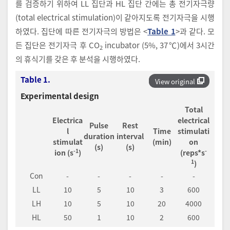
를 검증하기 위하여 LL 집단과 HL 집단 간에는 총 전기자극량
(total electrical stimulation)이 같아지도록 전기자극을 시행
하였다. 집단에 따른 전기자극의 방법은 <
Table 1
>과 같다. 모
든 집단은 전기자극 후 CO
incubator (5%, 37℃)에서 3시간
2
의 휴식기를 갖은 후 분석을 시행하였다.
Table 1.
View original
Experimental design
Total
Electrica
electrical
Pulse
Rest
l
Time
stimulati
duration
interval
stimulat
(min)
on
(s)
(s)
-1
-
ion (s
)
(reps*s
1
)
Con
-
-
-
-
-
LL
10
5
10
3
600
LH
10
5
10
20
4000
HL
50
1
10
2
600