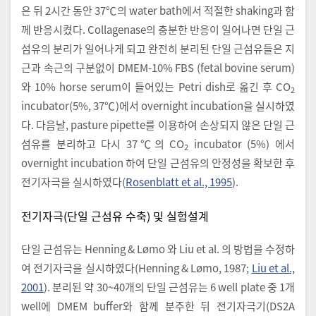
은 뒤 2시간 동안 37℃의 water bath에서 적절한 shaking과 함
께 반응시켰다. Collagenase의 충분한 반응이 일어나면 단일 근
섬유의 분리가 일어나게 되고 완전히 분리된 단일 근섬유들은 지
근과 속근의 구분없이 DMEM-10% FBS (fetal bovine serum)
와 10% horse serum이 들어있는 Petri dish로 옮긴 후 CO
2
incubator(5%, 37℃)에서 overnight incubation을 실시하였
다. 다음날, pasture pipette를 이용하여 손상되지 않은 단일 근
섬유를 분리하고 다시 37℃의 CO
incubator (5%) 에서
2
overnight incubation 하여 단일 근섬유의 안정성을 확보한 후
전기자극을 실시하였다(
Rosenblatt et al., 1995
).
전기자극(단일 근섬유 수축) 및 실험설계
단일 근섬유는 Henning & Lømo 와 Liu et al. 의 방법을 수정하
여 전기자극을 실시하였다(Henning & Lømo, 1987;
Liu et al.,
2001
). 분리된 약 30~40개의 단일 근섬유는 6 well plate 중 1개
well에 DMEM buffer와 함께 분주한 뒤 전기자극기(DS2A