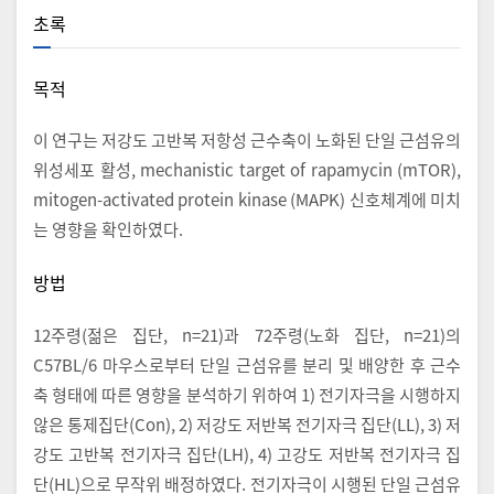
초록
목적
이 연구는 저강도 고반복 저항성 근수축이 노화된 단일 근섬유의
위성세포 활성, mechanistic target of rapamycin (mTOR),
mitogen-activated protein kinase (MAPK) 신호체계에 미치
는 영향을 확인하였다.
방법
12주령(젊은 집단, n=21)과 72주령(노화 집단, n=21)의
C57BL/6 마우스로부터 단일 근섬유를 분리 및 배양한 후 근수
축 형태에 따른 영향을 분석하기 위하여 1) 전기자극을 시행하지
않은 통제집단(Con), 2) 저강도 저반복 전기자극 집단(LL), 3) 저
강도 고반복 전기자극 집단(LH), 4) 고강도 저반복 전기자극 집
단(HL)으로 무작위 배정하였다. 전기자극이 시행된 단일 근섬유