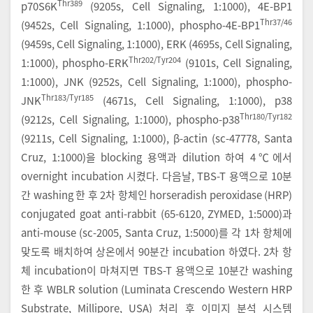
Thr389
p70S6K
(9205s, Cell Signaling, 1:1000), 4E-BP1
Thr37/46
(9452s, Cell Signaling, 1:1000), phospho-4E-BP1
(9459s, Cell Signaling, 1:1000), ERK (4695s, Cell Signaling,
Thr202/Tyr204
1:1000), phospho-ERK
(9101s, Cell Signaling,
1:1000), JNK (9252s, Cell Signaling, 1:1000), phospho-
Thr183/Tyr185
JNK
(4671s, Cell Signaling, 1:1000), p38
Thr180/Tyr182
(9212s, Cell Signaling, 1:1000), phospho-p38
(9211s, Cell Signaling, 1:1000), β-actin (sc-47778, Santa
Cruz, 1:1000)을 blocking 용액과 dilution 하여 4℃에서
overnight incubation 시켰다. 다음날, TBS-T 용액으로 10분
간 washing 한 후 2차 항체인 horseradish peroxidase (HRP)
conjugated goat anti-rabbit (65-6120, ZYMED, 1:5000)과
anti-mouse (sc-2005, Santa Cruz, 1:5000)를 각 1차 항체에
맞도록 배치하여 상온에서 90분간 incubation 하였다. 2차 항
체 incubation이 마쳐지면 TBS-T 용액으로 10분간 washing
한 후 WBLR solution (Luminata Crescendo Western HRP
Substrate, Millipore, USA) 처리 후 이미지 분석 시스템