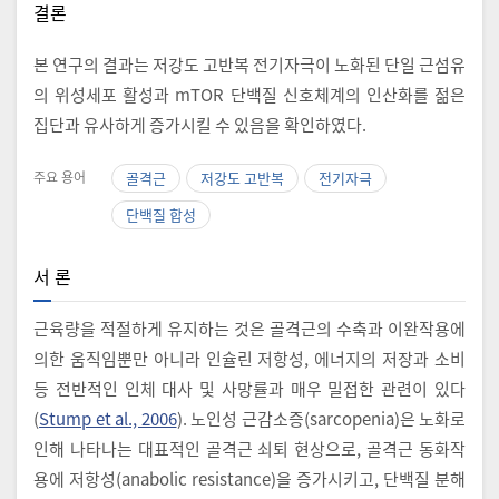
결론
본 연구의 결과는 저강도 고반복 전기자극이 노화된 단일 근섬유
의 위성세포 활성과 mTOR 단백질 신호체계의 인산화를 젊은
집단과 유사하게 증가시킬 수 있음을 확인하였다.
주요 용어
골격근
저강도 고반복
전기자극
단백질 합성
서 론
근육량을 적절하게 유지하는 것은 골격근의 수축과 이완작용에
의한 움직임뿐만 아니라 인슐린 저항성, 에너지의 저장과 소비
등 전반적인 인체 대사 및 사망률과 매우 밀접한 관련이 있다
(
Stump et al., 2006
). 노인성 근감소증(sarcopenia)은 노화로
인해 나타나는 대표적인 골격근 쇠퇴 현상으로, 골격근 동화작
용에 저항성(anabolic resistance)을 증가시키고, 단백질 분해