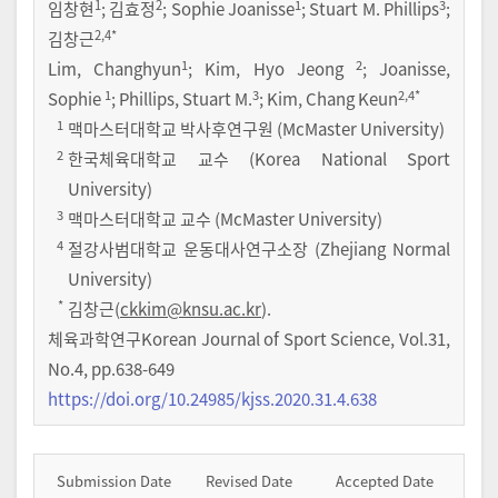
1
2
1
3
임창현
;
김효정
;
Sophie Joanisse
;
Stuart M. Phillips
;
2
,4
*
김창근
1
2
Lim, Changhyun
; Kim, Hyo Jeong
; Joanisse,
1
3
2
,4
*
Sophie
; Phillips, Stuart M.
; Kim, Chang Keun
1
맥마스터대학교 박사후연구원 (McMaster University)
2
한국체육대학교 교수 (Korea National Sport
University)
3
맥마스터대학교 교수 (McMaster University)
4
절강사범대학교 운동대사연구소장 (Zhejiang Normal
University)
*
김창근(
ckkim@knsu.ac.kr
).
체육과학연구Korean Journal of Sport Science
,
Vol.
31
,
No.
4
,
pp.
638-649
https://doi.org/10.24985/kjss.2020.31.4.638
Submission Date
Revised Date
Accepted Date