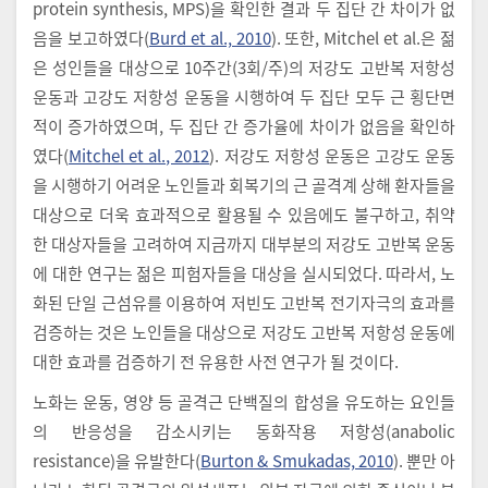
protein synthesis, MPS)을 확인한 결과 두 집단 간 차이가 없
음을 보고하였다(
Burd et al., 2010
). 또한, Mitchel et al.은 젊
은 성인들을 대상으로 10주간(3회/주)의 저강도 고반복 저항성
운동과 고강도 저항성 운동을 시행하여 두 집단 모두 근 횡단면
적이 증가하였으며, 두 집단 간 증가율에 차이가 없음을 확인하
였다(
Mitchel et al., 2012
). 저강도 저항성 운동은 고강도 운동
을 시행하기 어려운 노인들과 회복기의 근 골격계 상해 환자들을
대상으로 더욱 효과적으로 활용될 수 있음에도 불구하고, 취약
한 대상자들을 고려하여 지금까지 대부분의 저강도 고반복 운동
에 대한 연구는 젊은 피험자들을 대상을 실시되었다. 따라서, 노
화된 단일 근섬유를 이용하여 저빈도 고반복 전기자극의 효과를
검증하는 것은 노인들을 대상으로 저강도 고반복 저항성 운동에
대한 효과를 검증하기 전 유용한 사전 연구가 될 것이다.
노화는 운동, 영양 등 골격근 단백질의 합성을 유도하는 요인들
의 반응성을 감소시키는 동화작용 저항성(anabolic
resistance)을 유발한다(
Burton & Smukadas, 2010
). 뿐만 아