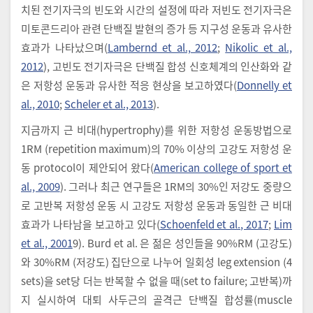
치된 전기자극의 빈도와 시간의 설정에 따라 저빈도 전기자극은
미토콘드리아 관련 단백질 발현의 증가 등 지구성 운동과 유사한
효과가 나타났으며(
Lambernd et al., 2012
;
Nikolic et al.,
2012
), 고빈도 전기자극은 단백질 합성 신호체계의 인산화와 같
은 저항성 운동과 유사한 적응 현상을 보고하였다(
Donnelly et
al., 2010
;
Scheler et al., 2013
).
지금까지 근 비대(hypertrophy)를 위한 저항성 운동방법으로
1RM (repetition maximum)의 70% 이상의 고강도 저항성 운
동 protocol이 제안되어 왔다(
American college of sport et
al., 2009
). 그러나 최근 연구들은 1RM의 30%인 저강도 중량으
로 고반복 저항성 운동 시 고강도 저항성 운동과 동일한 근 비대
효과가 나타남을 보고하고 있다(
Schoenfeld et al., 2017
;
Lim
et al., 2001
9). Burd et al. 은 젊은 성인들을 90%RM (고강도)
와 30%RM (저강도) 집단으로 나누어 일회성 leg extension (4
sets)을 set당 더는 반복할 수 없을 때(set to failure; 고반복)까
지 실시하여 대퇴 사두근의 골격근 단백질 합성률(muscle