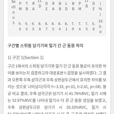
LL
LT
Se
P
T
R
D
R
B
L
B
P
D
(
D
B
cti
M
B
A
E
A
B
D
B
M
E
%
o
)
n
10
3
9.
9.
9.
8.
8.
8.
8.
8.
7.
7.
7.
5.
0.
6
5
5
8
7
5
4
1
9
6
5
8
0
구간별 스위핑 당기기와 밀기 간 근 동원 차이
1) 구간 1(Section 1)
구간 1에서의 스위핑 당기기와 밀기 간 근 동원 평균이 유의한 차
이를 보이는지 검증하고자 대응표본 t-검정을 실시하였다. 그 결
과 오른쪽 우측 삼각근과 우측 상완삼두근에서 유의한 차이를 보
이는 것으로 나타났다(각각 t=-3.33, p<.01, t=2.41, p<.04). 평
균 비교 결과, 우측 삼각근은 당기기 시 41.76%RVC, 밀기 시에
는 52.97%RVC를 나타내 밀기시 더 큰 근 동원 양상을 보였고,
우측 상완삼두근은 당기기 시 55.33%RVC, 밀기 시
51.72%RVC를 나타내 당기기 시 더 큰 근 동원 양상을 보였다