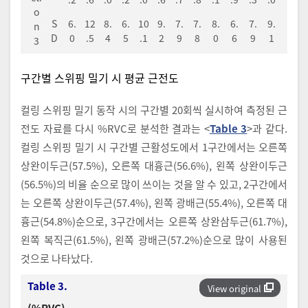
o
S
6.
12
8.
6.
10
9.
7.
7.
8.
6.
7.
9.
n
D
0
.5
4
5
.1
2
9
8
0
6
9
1
3
구간별 스위핑 밀기 시 평균 근전도
컬링 스위핑 밀기 동작 시의 구간별 20회씩 실시하여 측정된 근
전도 자료를 다시 %RVC로 분석한 결과는 <
Table 3
>과 같다.
컬링 스위핑 밀기 시 구간별 근활성도에서 1구간에서는 오른쪽
상완이두근(57.5%), 오른쪽 대흉근(56.6%), 왼쪽 상완이두근
(56.5%)의 비율 순으로 많이 쓰이는 것을 알 수 있고, 2구간에서
는 오른쪽 상완이두근(57.4%), 왼쪽 광배근(55.4%), 오른쪽 대
흉근(54.8%)순으로, 3구간에서는 오른쪽 상완삼두근(61.7%),
왼쪽 복직근(61.5%), 왼쪽 광배근(57.2%)순으로 많이 사용된
것으로 나타났다.
Table 3.
View original
(%RVC)