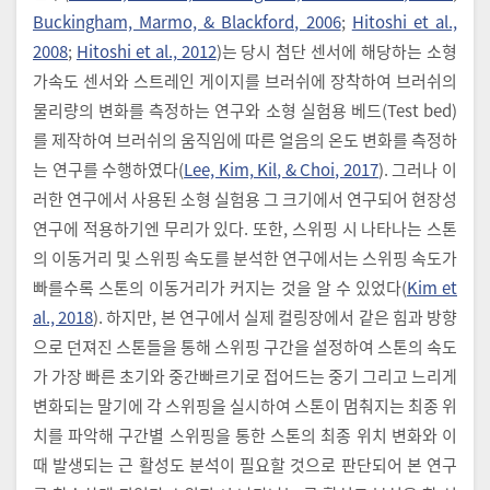
Buckingham, Marmo, & Blackford, 2006
;
Hitoshi et al.,
2008
;
Hitoshi et al., 2012
)는 당시 첨단 센서에 해당하는 소형
가속도 센서와 스트레인 게이지를 브러쉬에 장착하여 브러쉬의
물리량의 변화를 측정하는 연구와 소형 실험용 베드(Test bed)
를 제작하여 브러쉬의 움직임에 따른 얼음의 온도 변화를 측정하
는 연구를 수행하였다(
Lee, Kim, Kil, & Choi, 2017
). 그러나 이
러한 연구에서 사용된 소형 실험용 그 크기에서 연구되어 현장성
연구에 적용하기엔 무리가 있다. 또한, 스위핑 시 나타나는 스톤
의 이동거리 및 스위핑 속도를 분석한 연구에서는 스위핑 속도가
빠를수록 스톤의 이동거리가 커지는 것을 알 수 있었다(
Kim et
al., 2018
). 하지만, 본 연구에서 실제 컬링장에서 같은 힘과 방향
으로 던져진 스톤들을 통해 스위핑 구간을 설정하여 스톤의 속도
가 가장 빠른 초기와 중간빠르기로 접어드는 중기 그리고 느리게
변화되는 말기에 각 스위핑을 실시하여 스톤이 멈춰지는 최종 위
치를 파악해 구간별 스위핑을 통한 스톤의 최종 위치 변화와 이
때 발생되는 근 활성도 분석이 필요할 것으로 판단되어 본 연구