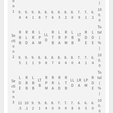
o
)
n
10
1
9.
9.
9.
8.
8.
8.
8.
8.
8.
7.
7.
6.
0.
8
4
1
8
7
6
3
2
0
9
1
2
0
To
R
R
R
L
R
L
R
L
R
L
tal
LL
LT
Se
B
L
R
P
T
R
P
B
D
D
(
D
B
cti
B
D
A
M
B
A
M
B
E
E
%
o
)
n
10
2
9.
9.
9.
8.
8.
8.
8.
8.
8.
7.
7.
6.
0.
5
1
1
9
8
7
6
4
0
4
1
4
0
To
L
R
L
R
R
R
R
R
tal
LT
LL
LR
LP
Se
D
B
B
P
R
L
T
D
(
B
D
A
M
cti
E
B
B
M
A
D
B
E
%
o
)
n
10
3
12
10
9.
9.
8.
8.
7.
7.
7.
6.
6.
6.
0.
.5
.1
2
1
4
0
9
9
8
6
5
0
0