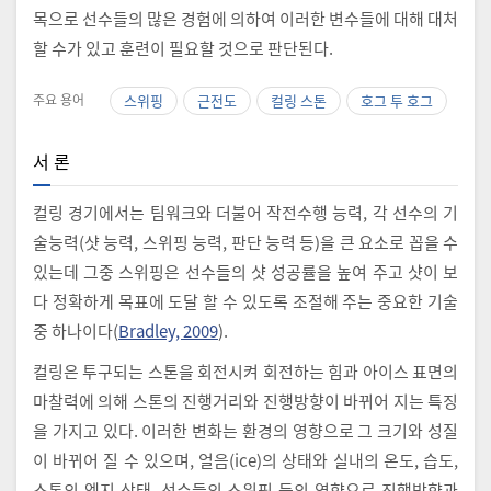
목으로 선수들의 많은 경험에 의하여 이러한 변수들에 대해 대처
할 수가 있고 훈련이 필요할 것으로 판단된다.
주요 용어
스위핑
근전도
컬링 스톤
호그 투 호그
서 론
컬링 경기에서는 팀워크와 더불어 작전수행 능력, 각 선수의 기
술능력(샷 능력, 스위핑 능력, 판단 능력 등)을 큰 요소로 꼽을 수
있는데 그중 스위핑은 선수들의 샷 성공률을 높여 주고 샷이 보
다 정확하게 목표에 도달 할 수 있도록 조절해 주는 중요한 기술
중 하나이다(
Bradley, 2009
).
컬링은 투구되는 스톤을 회전시켜 회전하는 힘과 아이스 표면의
마찰력에 의해 스톤의 진행거리와 진행방향이 바뀌어 지는 특징
을 가지고 있다. 이러한 변화는 환경의 영향으로 그 크기와 성질
이 바뀌어 질 수 있으며, 얼음(ice)의 상태와 실내의 온도, 습도,
스톤의 엣지 상태, 선수들의 스위핑 등의 영향으로 진행방향과