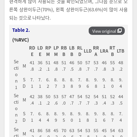
현격하게 많이 사용되는 것을 확인되었으며, 그다음 순으로 오
른쪽 상완이두근(70%), 왼쪽 상완이두근(63.6%)이 많이 사용
되는 것으로 나타났다.
Table 2.
View original
(%RVC)
RD
LD
RP
LP
RB
LB
RL
RR
RT
LLD
LRA
LTB
E
E
M
M
B
B
D
A
B
Se
41
36
51
48
51
46
50
57
53
46
55
48
M
cti
.8
.2
.1
.8
.7
.5
.8
.7
.7
.8
.3
.2
o
S
7.
7.
6.
8.
8.
8.
7.
8.
9.
9.
8.
9.
n
D
1
1
2
7
3
8
9
6
8
1
0
4
1
Se
42
38
50
53
57
47
54
52
54
51
52
44
M
cti
.4
.1
.2
.6
.0
.7
.7
.7
.3
.4
.3
.5
o
S
7.
6.
8.
8.
9.
8.
9.
8.
9.
8.
8.
7.
n
D
1
4
4
9
5
0
1
8
1
6
7
4
2
Se
41
86
58
45
70
63
54
53
55
45
54
63
M
cti
.2
.6
.0
.2
.0
.6
.7
.8
.1
.9
.3
.0