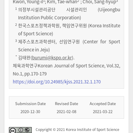
1
2
*
3
Kwon, Young-il
; Kim, Tae-whan
; Choi, Sang-hyup
1
의정부시설관리공단 시설관리인 (Uijeongbu
Institution Public Corporation)
2
한국스포츠정책과학원, 책임연구위원 (Korea Institute
of Sport Science)
3
제주스포츠과학센터, 선임연구원 (Center for Sport
Science in Jeju)
*
김태완(
burumi@kspo.or.kr
).
체육과학연구Korean Journal of Sport Science
,
Vol.
32
,
No.
1
,
pp.
170-179
https://doi.org/10.24985/kjss.2021.32.1.170
Submission Date
Revised Date
Accepted Date
2020-12-30
2021-02-08
2021-03-22
Copyright © 2021 Korea Institute of Sport Science