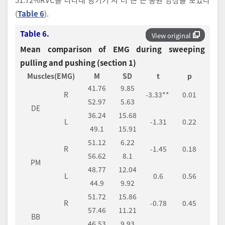
(
Table 6
).
Table 6.
View original
Mean comparison of EMG during sweeping
pulling and pushing (section 1)
Muscles(EMG)
M
SD
t
p
41.76
9.85
R
-3.33**
0.01
52.97
5.63
DE
36.24
15.68
L
-1.31
0.22
49.1
15.91
51.12
6.22
R
-1.45
0.18
56.62
8.1
PM
48.77
12.04
L
0.6
0.56
44.9
9.92
51.72
15.86
R
-0.78
0.45
57.46
11.21
BB
46.53
9.93