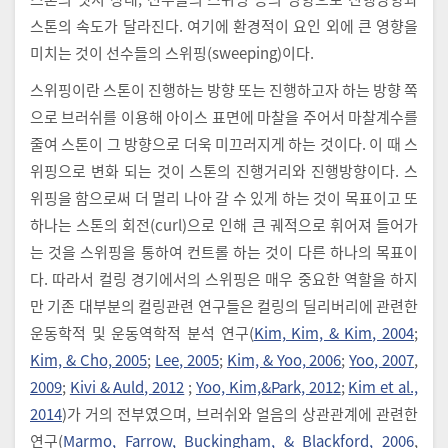
스톤의 속도가 달라진다. 여기에 환경적이 요인 외에 큰 영향을
미치는 것이 선수들의 스위핑(sweeping)이다.
스위핑이란 스톤이 진행하는 방향 또는 진행하고자 하는 방향 쪽
으로 브러쉬를 이용해 아이스 표면에 마찰을 주어서 마찰계수를
줄여 스톤이 그 방향으로 더욱 미끄러지게 하는 것이다. 이 때 스
위핑으로 변화 되는 것이 스톤의 진행거리와 진행방향이다. 스
위핑을 함으로써 더 멀리 나아 갈 수 있게 하는 것이 목표이고 또
하나는 스톤의 회전(curl)으로 인해 큰 궤적으로 휘어져 들어가
는 것을 스위핑을 통하여 컨트롤 하는 것이 다른 하나의 목표이
다. 따라서 컬링 경기에서의 스위핑은 매우 중요한 역할을 하지
만 기존 대부분의 컬링관련 연구들은 컬링의 딜리버리에 관련한
운동학적 및 운동역학적 분석 연구(
Kim, Kim, & Kim, 2004
;
Kim, & Cho, 2005
;
Lee, 2005
;
Kim, & Yoo, 2006
;
Yoo, 2007
,
2009
;
Kivi & Auld, 2012
;
Yoo, Kim,&Park, 2012
;
Kim et al.,
2014
)가 거의 전부였으며, 브러쉬와 얼음의 상관관계에 관련한
연구(
Marmo, Farrow, Buckingham, & Blackford, 2006
,