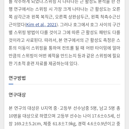
를 착수하게 되었다.스위핑 시 나타나는 근 활성도 분석을 한 선
행 연구에서는 스위핑 시 가장 크게 나타나는 근 활성도는 오른
쪽 삼각근과 왼쪽 복직근, 오른쪽 상완삼두근, 왼쪽 척측수근신
근이었다(
Kim et al., 2021
). 그러나 호그에서 호그 사이의 구간
별 스위핑 방법이 다를 것이고 그에 따른 근 활성도 패턴도 다를
것이라고 사료된다. 따라서, 본 연구에서의 근 활성도 측정은 스
톤의 이동이 스위핑을 통하여 컨트롤 될 때 어떤 타이밍에 얼마
만큼의 스위핑이 어떤 궤적을 만드는지 등과 같은 스위핑에 필요
한 기초적 훈련 자료를 제공하는데 있다.
연구방법
연구대상
본 연구의 대상은 U지역 중·고등부 선수남중 5명, 남고 5명 총
10명을 대상으로 하였으며 고등부 선수는 나이 17.6±0.5세, 신
장 169.2±5.2cm, 체중 61.8±7.9kg, 경력 4.6±0.9년이고 중