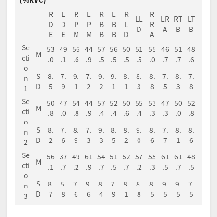
R
L
R
L
R
L
R
R
LL
LR
RT
LT
D
D
P
P
B
B
L
R
D
A
B
B
E
E
M
M
B
B
D
A
Se
53
49
56
44
57
56
50
51
55
46
51
48
M
cti
.0
.1
.6
.9
.5
.5
.5
.5
.0
.7
.7
.6
o
S
8.
7.
9.
7.
9.
9.
8.
8.
8.
7.
8.
7.
n
D
5
9
1
2
2
1
1
3
8
5
3
8
1
Se
50
47
54
44
57
52
50
55
53
47
50
52
M
cti
.8
.0
.8
.9
.4
.4
.6
.4
.3
.3
.0
.8
o
S
8.
7.
8.
7.
9.
8.
8.
9.
8.
7.
8.
8.
n
D
2
6
9
3
3
5
2
0
6
7
1
6
2
Se
56
37
49
61
54
51
52
57
55
61
61
48
M
cti
.1
.7
.2
.9
.7
.5
.7
.2
.3
.5
.7
.5
o
S
8.
5.
7.
9.
8.
7.
8.
8.
8.
9.
9.
7.
n
D
7
8
6
6
4
9
1
8
5
5
5
5
3