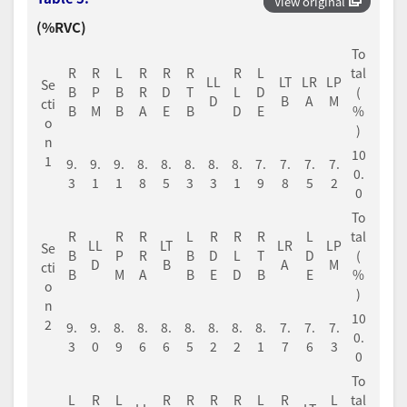
View original
(%RVC)
To
R
R
L
R
R
R
R
L
tal
LL
LT
LR
LP
Se
B
P
B
R
D
T
L
D
(
D
B
A
M
cti
B
M
B
A
E
B
D
E
%
o
)
n
10
1
9.
9.
9.
8.
8.
8.
8.
8.
7.
7.
7.
7.
0.
3
1
1
8
5
3
3
1
9
8
5
2
0
To
R
R
R
L
R
R
R
L
tal
LL
LT
LR
LP
Se
B
P
R
B
D
L
T
D
(
D
B
A
M
cti
B
M
A
B
E
D
B
E
%
o
)
n
10
2
9.
9.
8.
8.
8.
8.
8.
8.
8.
7.
7.
7.
0.
3
0
9
6
6
5
2
2
1
7
6
3
0
To
L
R
L
R
R
R
R
L
R
L
tal