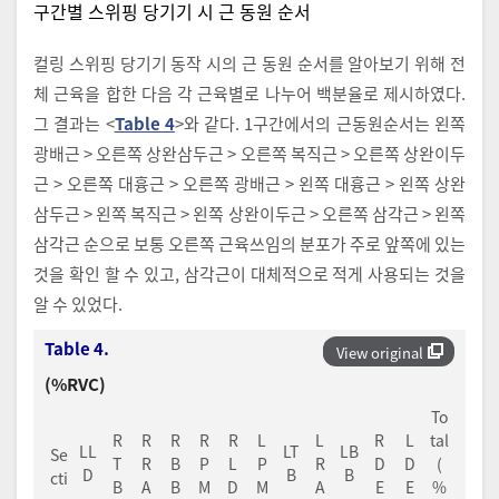
구간별 스위핑 당기기 시 근 동원 순서
컬링 스위핑 당기기 동작 시의 근 동원 순서를 알아보기 위해 전
체 근육을 합한 다음 각 근육별로 나누어 백분율로 제시하였다.
그 결과는 <
Table 4
>와 같다. 1구간에서의 근동원순서는 왼쪽
광배근 > 오른쪽 상완삼두근 > 오른쪽 복직근 > 오른쪽 상완이두
근 > 오른쪽 대흉근 > 오른쪽 광배근 > 왼쪽 대흉근 > 왼쪽 상완
삼두근 > 왼쪽 복직근 > 왼쪽 상완이두근 > 오른쪽 삼각근 > 왼쪽
삼각근 순으로 보통 오른쪽 근육쓰임의 분포가 주로 앞쪽에 있는
것을 확인 할 수 있고, 삼각근이 대체적으로 적게 사용되는 것을
알 수 있었다.
Table 4.
View original
(%RVC)
To
R
R
R
R
R
L
L
R
L
tal
LL
LT
LB
Se
T
R
B
P
L
P
R
D
D
(
D
B
B
cti
B
A
B
M
D
M
A
E
E
%