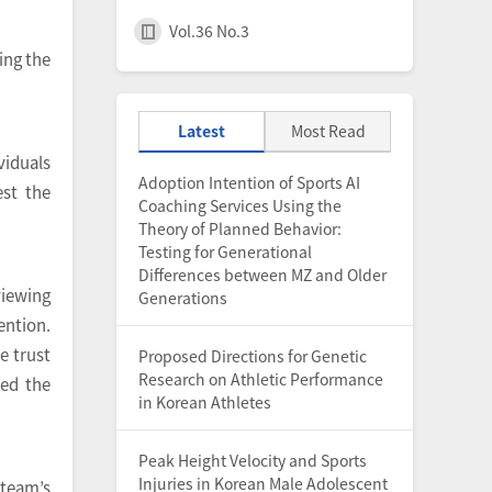
Vol.36 No.3
ing the
Latest
Most Read
iduals
Adoption Intention of Sports AI
est the
Coaching Services Using the
Theory of Planned Behavior:
Testing for Generational
Differences between MZ and Older
viewing
Generations
ention.
e trust
Proposed Directions for Genetic
Research on Athletic Performance
ted the
in Korean Athletes
Peak Height Velocity and Sports
Injuries in Korean Male Adolescent
 team’s