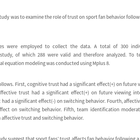
tudy was to examine the role of trust on sport fan behavior follow
s were employed to collect the data. A total of 300 indiv
 study, of which 288 were valid and therefore analyzed. To t
al equation modeling was conducted using Mplus 8.
ollows. First, cognitive trust had a significant effect(+) on future 
ffective trust had a significant effect(+) on future viewing int
t had a significant effect(-) on switching behavior. Fourth, affectiv
ffect on switching behavior. Fifth, team identification modera
 affective trust and switching behavior.
tudy suggest that sport fans’ trust affects fan behavior following a