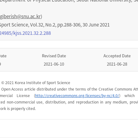
giberish@snu.ac.kr
)
Sport Science
,
Vol.
32
,
No.
2
,
pp.
288-306
,
30 June 2021
24985/kjss.2021.32.2.288
Date
Revised Date
Accepted Date
9
2021-06-10
2021-06-28
 © 2021 Korea Institute of Sport Science
n Open Access article distributed under the terms of the Creative Commons Att
mercial License (
http://creativecommons.org/licenses/by-nc/4.0/
) which 
cted non-commercial use, distribution, and reproduction in any medium, prov
ork is properly cited.