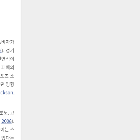
소비자가
2
). 경기
 필연적이
은 패배의
스포츠 소
어떤 영향
ickson,
분노, 고
, 2008
).
 이는 스
 있다는