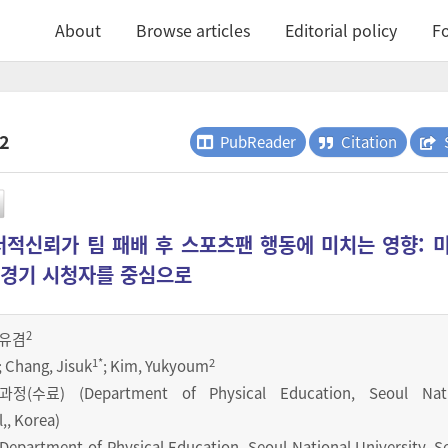
About
Browse articles
Editorial policy
Fo
.2
PubReader
Citation
적신뢰가 팀 패배 후 스포츠팬 행동에 미치는 영향: 
 경기 시청자를 중심으로
2
유겸
1
*
2
; Chang, Jisuk
; Kim, Yukyoum
료) (Department of Physical Education, Seoul Nati
l,, Korea)
rtment of Physical Education, Seoul National University, Se