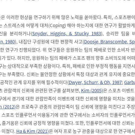
은 이러한 현상을 연구하기 위해 많은 노력을 쏟아왔다. 특히, 스포츠팬
 스트레스에 어떻게 대처(Coping) 해야 하는지에 대한 연구가 활발하
신을 분리하거나(
Snyder, Higgins, & Stucky 1983
), 승리한 팀을
on, 1980
), 내집단 구성원에 대한 편향적 사고(
Doosje, Branscombe, Sp
대한 연구가 진행되었다. 위 연구들은 응원하는 팀의 패배로 인한 소비자 
가 있다. 하지만, 응원하는 팀의 패배가 스포츠 팬의 향후 소비의도에 어
구는 상대적으로 부족한 상황이다. 특히, 패배로 인한 부정적 행동을 지연
구는 부족했다. 신뢰는 불안정한 상황에서 특정 대상과 관계 유지에 중요
 성공적인 관계 유지를 위해 필수적이다(
Dwyer, Schurr, & Oh, 1987
;
Garb
포츠 관람객의 신뢰에 관련된 연구를 살펴보면,
Kim (2005)
은 스포츠 이벤트
구에서 경기에 대한 관람만족이 이벤트에 대한 신뢰에 영향을 미치는 것을
m (2012)
은 프로축구 관중의 관람만족이 팀 신뢰에 영향을 미친다고 주장
 스포츠 인플루언서 이용동기에 관한 연구에서는 소비자의 인플루언서가
지, 즐거움은 신뢰에 긍정적 영향을 미쳤다. 또한, 인플루언서에 대한 신뢰는
 미쳤다.
Ha & Kim (2021)
은 여자 프로 농구 관중을 대상으로 한 연구에