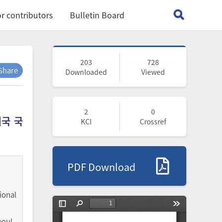
r contributors
Bulletin Board
203
728
Share
Downloaded
Viewed
2
0
미국 국
KCI
Crossref
PDF Download
onal
oul,,