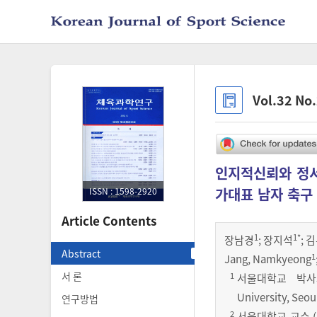
Vol.32 No
인지적신뢰와 정서
가대표 남자 축구
ISSN : 1598-2920
Article Contents
1
1
*
장남경
;
장지석
;
김
Abstract
1
Jang, Namkyeong
서 론
1
서울대학교 박사과정(수
University, Seou
연구방법
2
서울대학교 교수 (Depa