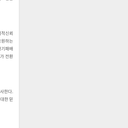
서적신뢰
 응원하는
 경기패배
가 전환
시사한다.
대한 믿