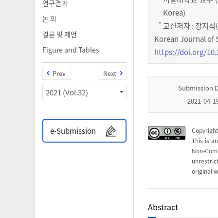
연구결과
Korea)
논 의
*
교신저자 : 장지석(
결론 및 제언
Korean Journal of 
Figure and Tables
https://doi.org/10.
Prev
Next
Submission 
2021 (Vol.32)
2021-04-1
e-Submission
Copyright
This is a
Non-Com
unrestri
original w
Abstract