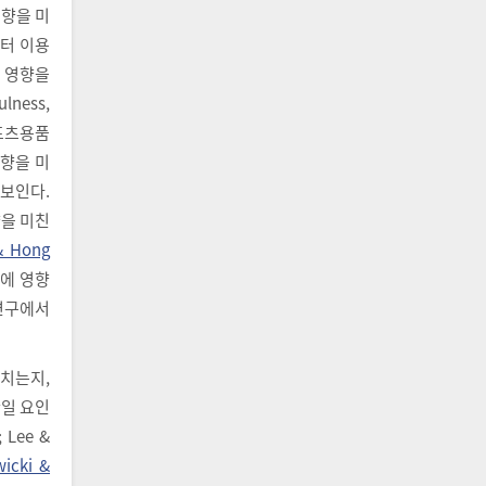
영향을 미
터 이용
 영향을
ness,
포츠용품
향을 미
 보인다.
을 미친
& Hong
에 영향
연구에서
미치는지,
단일 요인
; Lee &
wicki &