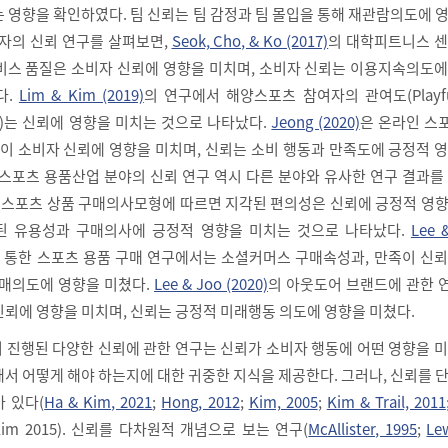
 영향을 확인하였다. 팀 신뢰는 팀 감정과 팀 몰입을 통해 재관람의도에 
비자의 신뢰 연구를 살펴보면,
Seok, Cho, & Ko (2017)
의 대학피트니스 센
비스 품질은 소비자 신뢰에 영향을 미치며, 소비자 신뢰는 이용지속의도에
다.
Lim & Kim (2019)
의 연구에서 해양스포츠 참여자의 관여도(Playful
erest)는 신뢰에 영향을 미치는 것으로 나타났다.
Jeong (2020)
은 온라인 스
 소비자 신뢰에 영향을 미치며, 신뢰는 소비 행동과 만족도에 긍정적 영
 스포츠 용품산업 분야의 신뢰 연구 역시 다른 분야와 유사한 연구 결과를
 스포츠 상품 구매의사모형에 따르면 지각된 편의성은 신뢰에 긍정적 영향
각된 유용성과 구매의사에 긍정적 영향을 미치는 것으로 나타났다.
Lee 
 통한 스포츠 용품 구매 연구에서는 소셜커머스 구매속성과, 만족이 신뢰
구매의도에 영향을 미쳤다.
Lee & Joo (2020)
의 아웃도어 브랜드에 관한 
신뢰에 영향을 미치며, 신뢰는 긍정적 미래행동 의도에 영향을 미쳤다.
 진행된 다양한 신뢰에 관한 연구는 신뢰가 소비자 행동에 어떤 영향을 
서 어떻게 해야 하는지에 대한 귀중한 지식을 제공한다. 그러나, 신뢰를 
 있다(
Ha & Kim, 2021
;
Hong, 2012
;
Kim, 2005
;
Kim & Trail, 2011
 & Kim 2015). 신뢰를 다차원적 개념으로 보는 연구(
McAllister, 1995
;
Le