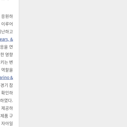
이 응원하
게 이루어
 비난하고
ears, &
반응을 연
떠한 영향
시키는 변
한 역할을
arino &
 경기 참
 확인하
하였다.
 제공하
 제품 구
서 자아일