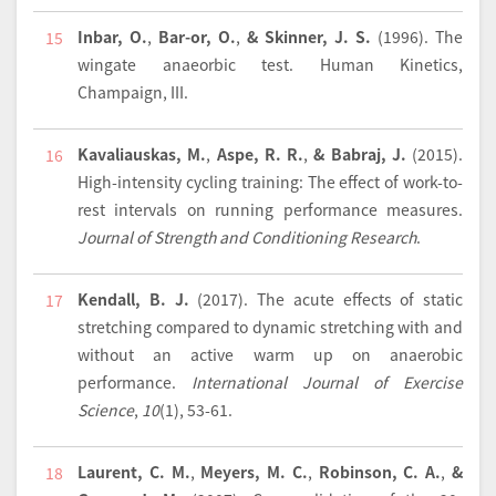
Inbar, O.
,
Bar-or, O.
,
& Skinner, J. S.
(1996).
The
15
wingate anaeorbic test
. Human Kinetics,
Champaign, III.
Kavaliauskas, M.
,
Aspe, R. R.
,
& Babraj, J.
(2015).
16
High-intensity cycling training: The effect of work-to-
rest intervals on running performance measures.
Journal of Strength and Conditioning Research
.
Kendall, B. J.
(2017).
The acute effects of static
17
stretching compared to dynamic stretching with and
without an active warm up on anaerobic
performance.
International Journal of Exercise
Science
,
10
(1), 53-61.
Laurent, C. M.
,
Meyers, M. C.
,
Robinson, C. A.
,
&
18