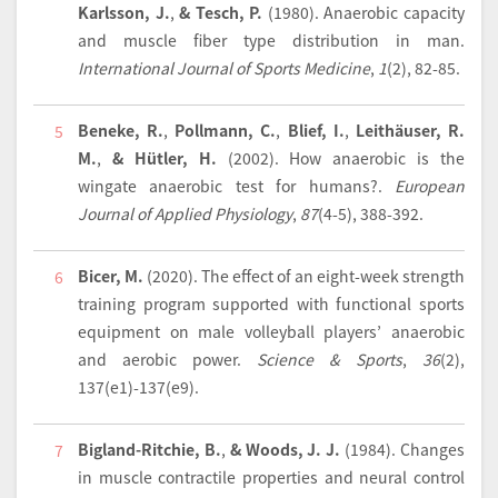
Karlsson, J.
,
& Tesch, P.
(1980).
Anaerobic capacity
and muscle fiber type distribution in man.
International Journal of Sports Medicine
,
1
(2), 82-85.
Beneke, R.
,
Pollmann, C.
,
Blief, I.
,
Leithäuser, R.
5
M.
,
& Hütler, H.
(2002).
How anaerobic is the
wingate anaerobic test for humans?.
European
Journal of Applied Physiology
,
87
(4-5), 388-392.
Bicer, M.
(2020).
The effect of an eight-week strength
6
training program supported with functional sports
equipment on male volleyball players’ anaerobic
and aerobic power.
Science & Sports
,
36
(2),
137(e1)-137(e9).
Bigland-Ritchie, B.
,
& Woods, J. J.
(1984).
Changes
7
in muscle contractile properties and neural control