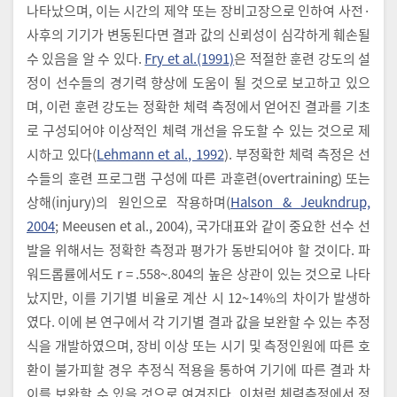
나타났으며, 이는 시간의 제약 또는 장비고장으로 인하여 사전·
사후의 기기가 변동된다면 결과 값의 신뢰성이 심각하게 훼손될
수 있음을 알 수 있다.
Fry et al.(1991)
은 적절한 훈련 강도의 설
정이 선수들의 경기력 향상에 도움이 될 것으로 보고하고 있으
며, 이런 훈련 강도는 정확한 체력 측정에서 얻어진 결과를 기초
로 구성되어야 이상적인 체력 개선을 유도할 수 있는 것으로 제
시하고 있다(
Lehmann et al., 1992
). 부정확한 체력 측정은 선
수들의 훈련 프로그램 구성에 따른 과훈련(overtraining) 또는
상해(injury)의 원인으로 작용하며(
Halson & Jeukndrup,
2004
; Meeusen et al., 2004), 국가대표와 같이 중요한 선수 선
발을 위해서는 정확한 측정과 평가가 동반되어야 할 것이다. 파
워드롭률에서도 r = .558~.804의 높은 상관이 있는 것으로 나타
났지만, 이를 기기별 비율로 계산 시 12~14%의 차이가 발생하
였다. 이에 본 연구에서 각 기기별 결과 값을 보완할 수 있는 추정
식을 개발하였으며, 장비 이상 또는 시기 및 측정인원에 따른 호
환이 불가피할 경우 추정식 적용을 통하여 기기에 따른 결과 차
이를 보완할 수 있을 것으로 여겨진다. 이처럼 체력측정에서 정