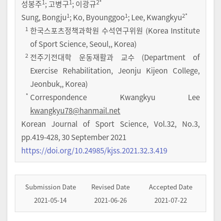
1
1
2
*
성봉주
;
고병구
;
이광규
1
1
2
*
Sung, Bongju
; Ko, Byounggoo
; Lee, Kwangkyu
1
한국스포츠정책과학원 수석연구위원 (Korea Institute
of Sport Science, Seoul,, Korea)
2
전주기전대학 운동재활과 교수 (Department of
Exercise Rehabilitation, Jeonju Kijeon College,
Jeonbuk,, Korea)
*
Correspondence Kwangkyu Lee
kwangkyu78@hanmail.net
Korean Journal of Sport Science
,
Vol.
32
,
No.
3
,
pp.
419-428
,
30 September 2021
https://doi.org/10.24985/kjss.2021.32.3.419
Submission Date
Revised Date
Accepted Date
2021-05-14
2021-06-26
2021-07-22