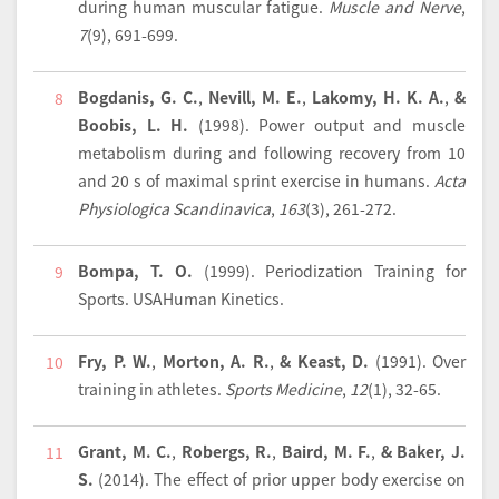
during human muscular fatigue.
Muscle and Nerve
,
7
(9), 691-699.
Bogdanis, G. C.
,
Nevill, M. E.
,
Lakomy, H. K. A.
,
&
8
Boobis, L. H.
(1998).
Power output and muscle
metabolism during and following recovery from 10
and 20 s of maximal sprint exercise in humans.
Acta
Physiologica Scandinavica
,
163
(3), 261-272.
Bompa, T. O.
(1999).
Periodization Training for
9
Sports
. USAHuman Kinetics.
Fry, P. W.
,
Morton, A. R.
,
& Keast, D.
(1991).
Over
10
training in athletes.
Sports Medicine
,
12
(1), 32-65.
Grant, M. C.
,
Robergs, R.
,
Baird, M. F.
,
& Baker, J.
11
S.
(2014).
The effect of prior upper body exercise on