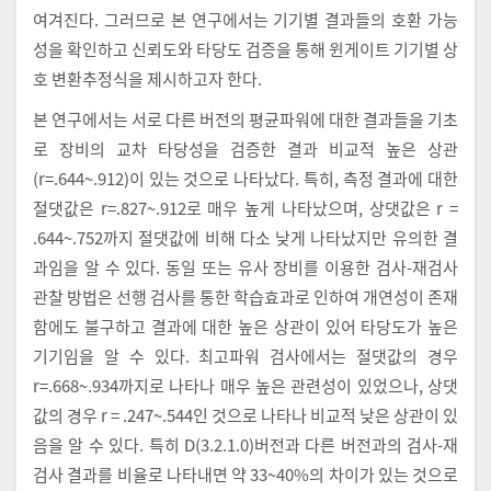
여겨진다. 그러므로 본 연구에서는 기기별 결과들의 호환 가능
성을 확인하고 신뢰도와 타당도 검증을 통해 윈게이트 기기별 상
호 변환추정식을 제시하고자 한다.
본 연구에서는 서로 다른 버전의 평균파워에 대한 결과들을 기초
로 장비의 교차 타당성을 검증한 결과 비교적 높은 상관
(r=.644~.912)이 있는 것으로 나타났다. 특히, 측정 결과에 대한
절댓값은 r=.827~.912로 매우 높게 나타났으며, 상댓값은 r =
.644~.752까지 절댓값에 비해 다소 낮게 나타났지만 유의한 결
과임을 알 수 있다. 동일 또는 유사 장비를 이용한 검사-재검사
관찰 방법은 선행 검사를 통한 학습효과로 인하여 개연성이 존재
함에도 불구하고 결과에 대한 높은 상관이 있어 타당도가 높은
기기임을 알 수 있다. 최고파워 검사에서는 절댓값의 경우
r=.668~.934까지로 나타나 매우 높은 관련성이 있었으나, 상댓
값의 경우 r = .247~.544인 것으로 나타나 비교적 낮은 상관이 있
음을 알 수 있다. 특히 D(3.2.1.0)버전과 다른 버전과의 검사-재
검사 결과를 비율로 나타내면 약 33~40%의 차이가 있는 것으로