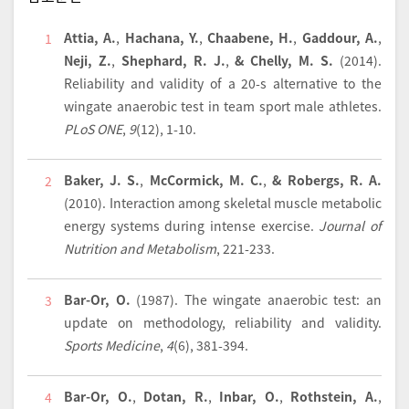
Attia, A.
,
Hachana, Y.
,
Chaabene, H.
,
Gaddour, A.
,
1
Neji, Z.
,
Shephard, R. J.
,
& Chelly, M. S.
(2014).
Reliability and validity of a 20-s alternative to the
wingate anaerobic test in team sport male athletes.
PLoS ONE
,
9
(12), 1-10.
Baker, J. S.
,
McCormick, M. C.
,
& Robergs, R. A.
2
(2010).
Interaction among skeletal muscle metabolic
energy systems during intense exercise.
Journal of
Nutrition and Metabolism
, 221-233.
Bar-Or, O.
(1987).
The wingate anaerobic test: an
3
update on methodology, reliability and validity.
Sports Medicine
,
4
(6), 381-394.
Bar-Or, O.
,
Dotan, R.
,
Inbar, O.
,
Rothstein, A.
,
4