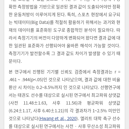
확한 측정방법을 기반으로 일관된 결과 값이 도출되어야만 정확
한 운동처방이 이루어지게 된다. 특히, 스포츠 현장에서 요구되
는 빅데이터(Big Data)를 적절히 활용하기 위해서는 과거와 현
재의 데이터를 표준화된 도구로 종합적인 분석이 필요하다. 따
라서 측정기기의 버전이 다양하게 변화되어 왔다면 결과 값에 대
한 일관된 표준화가 선행되어야 올바른 해석이 가능할 것이다.
측정기기가 발전할수록 그 결과 값도 차이가 발생할 수 있기 때
문이다.
본 연구에서 진행된 기기별 신뢰도 검증에서 측정결과는 r =
.461 ~ .944(p<.05)인 것으로 나타났으며, 결과 값에 대한 비율
환산 시 차이는 0.2~8.5%까지 인 것으로 나타났다. 선행연구에
서는 태권도 선수를 대상으로 실시된 연구에서 최고파워 상댓값
(사전 11.48±1.63, 사후 11.56)과 평균파워 상댓값
(6.24±1.17, 사후 6.40±1.21)의 각 결과차가 1~2.5% 미만인
것으로 나타났다(
Hwang et al., 2020
). 엘리트 대학 축구 선수
를 대상으로 실시된 연구에서는 사전 · 사후 무산소성 최고파워