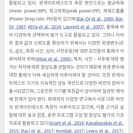
활용되고 있다. 윈게이트테스트의 측정 변인으로는 평균파워
(mean power;MP), 최고파워(peak power;PP), 파워드롭률
(Power Drop rate; PD)등이 있으며(
Bar-Or et al., 1980; Bar-
Or, 1987
;
Attia et al., 2014
;
Laurent et al., 2007
), 종목에 따
라 다양하게 선택하여 평가 도구로 활용되고 있다. 그러나 이러
한 결과 값의 신뢰도를 확보하기 위해서는 다양한 외생변수(온
도, 습도, 측정 시간, 심리, 사전운동)에 대한 요인들의 통제가 이
루어져야 하며(
Inbar et al., 1996
), 특히, 사전‧사후에 대한 평
가는 처치에 따른 향상도를 관찰하는 것이기 때문에 외생 변수에
대한 통제가 더욱 세심하게 이루어져야 할 것이다. 또한 윈게이
트테스트 기기의 지속적인 성능 개선으로 다양한 버전의 장비가
출시되었으며, 그로인한 기기별 측정값이 상이하여 일관된 해석
에 한계가 있어 왔다. 현재까지 다양한 연구에서 서로 다른 버전
의 윈게이트테스트 측정이 이루어지고 있으며, 이를 근거로 실
험에 대한 효과 검증, 훈련 프로그램 구성 및 향상도 평가의 기초
자료로 활용하고 있다(
Grant et al., 2014
;
Kavaliauskas et al.,
2015
;
Raci et al., 2017
;
Kendall, 2017
;
Lewis et al., 2017
).