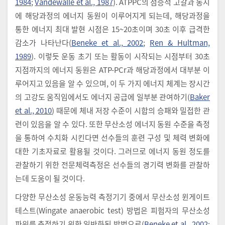
1984
;
Vandewalle et al., 1987
). ATPPC의 점증적 고갈과 동시
에 해당과정의 에너지 동원이 이루어지게 되는데, 해당과정을
통한 에너지 최대 발현 시점은 15~20초이며 30초 이후 급격한
감소가 나타난다(
Beneke et al., 2002
;
Ren & Hultman,
1989
). 이렇듯 운동 초기 또는 활동이 시작되는 시점부터 30초
지점까지의 에너지 동원은 ATP-PCr과 해당과정에서 대부분 이
루어지고 있음을 알 수 있으며, 이 두 가지 에너지 체계는 장시간
의 고강도 움직임에서도 에너지 공급에 일부분 관여하기(
Baker
et al., 2010
) 때문에 체내 저장 수준이 시합의 승패와 밀접한 관
련이 있음을 알 수 있다. 또한 무산소성 에너지 동원 수준을 측정
을 통하여 수치화 시킨다면 선수들의 훈련 구성 및 체력 변화에
대한 기초자료로 활용될 것이다. 그러므로 에너지 동원 정도를
관찰하기 위한 전문체력측정은 선수들의 경기력 변화를 관찰하
는데 도움이 될 것이다.
다양한 무산소성 운동능력 측정기기 중에서 무산소성 윈게이트
테스트(Wingate anaerobic test) 방법은 피험자의 무산소성
파워를 측정하기 위한 일반화된 방법으로(
Beneke et al., 2002
;