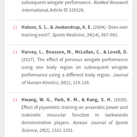
subsequent wingate performance.
BioMed Research
International
, Article ID 329328.
Halson, S. L.
,
& Jeukendrup, A. E.
(2004).
Does over
12
training exist?.
Sports Medicine
,
34
(14), 967-981.
Harvey, L.
,
Bousson, M.
,
McLellan, C.
,
& Lovell, D.
13
(2017).
The effect of previous wingate performance
using one body region on subsequent wingate
performance using a different body region.
Journal
of Human Kinetics
,
56
(1), 119-126.
Hwang, W. G.
,
Park, K. M.
,
& Kang, S. H.
(2020).
14
Effect of plyometric training on anaerobic power and
isokinetic muscular function in taekwondo
demonstration players.
Korean Journal of Sports
Science
,
29
(2), 1321-1331.