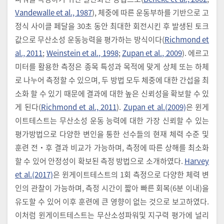
Vandewalle et al., 1987
), 체중에 따른 운동부하를 기반으로 고
정식 사이클 페달을 30초 동안 최대한 회전시킨 후 발생된 토크
값으로 무산소성 운동능력을 평가하는 방식이다(
Richmond et
al., 2011
;
Weinstein et al., 1998
;
Zupan et al., 2009
). 에르고
미터를 활용한 측정은 종목 특성과 목적에 맞게 상체 또는 하체
로 나누어 측정할 수 있으며, 두 방법 모두 체중에 대한 간섭을 최
소화 할 수 있기 때문에 결과에 대한 높은 신뢰성을 확보할 수 있
게 된다(
Richmond et al., 2011
).
Zupan et al.(2009)
은 윈게
이트테스트는 무산소성 운동 능력에 대한 가장 신뢰할 수 있는
평가방법으로 다양한 변인을 통한 선수들의 현재 체력 수준 및
훈련 전‧후 결과 비교가 가능하며, 측정에 따른 상해를 최소화
할 수 있어 안정성이 확보된 측정 방법으로 소개하였다.
Harvey
et al.(2017)
은 윈게이트테스트의 1회 측정으로 다양한 체력 변
인의 관찰이 가능하며, 측정 시간이 짧아 빠른 회복(6분 이내)을
유도할 수 있어 이후 훈련에 큰 영향이 없는 것으로 보고하였다.
이처럼 윈게이트테스트는 무산소성파워및 지구력 평가에 널리