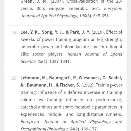
Green, J. M.
(2007).
Cross-validation of the 20-
versus 30-s wingate anaerobic test.
European
Journal of Applied Physiology
,
100
(6), 645-651.
Lee, Y. K.
,
Song, Y. J.
,
& Park, J. Y.
(2019).
Effect of
19
8weeks of power training program on leg strength,
anaerobic power and blood lactate concentration of
elite soccer players.
Korean Journal of Sports
Science
,
28
(1), 1327-1341.
Lehmann, M.
,
Baumgartl, P.
,
Wiesenack, C.
,
Seidel,
20
A.
,
Baumann, H.
,
& Fischer, S.
(1992).
Training–over
training: influence of a defined increase in training
volume vs training intensity on performance,
catechol amines and some metabolic parameters in
experienced middle– and long-distance runners.
European Journal of Applied Physiology and
Occupational Physiology
,
64
(2), 169-177.