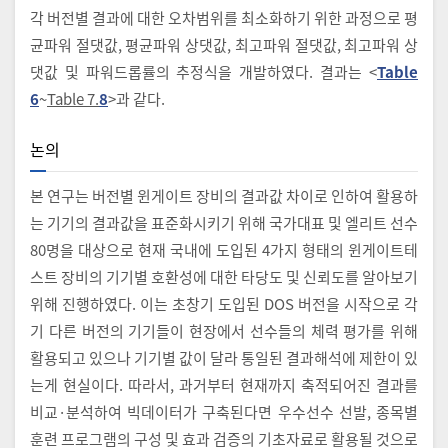
각 버전별 결과에 대한 오차범위를 최소화하기 위한 과정으로 평
균파워 절댓값, 평균파워 상댓값, 최고파워 절댓값, 최고파워 상
댓값 및 파워드롭률의 추정식을 개발하였다. 결과는 <
Table
6
~
Table 7.
8
>과 같다.
논의
본 연구는 버전별 윈게이트 장비의 결과값 차이로 인하여 활용하
는 기기의 결과값을 표준화시키기 위해 국가대표 및 엘리트 선수
80명을 대상으로 현재 국내에 도입된 4가지 형태의 윈게이트테
스트 장비의 기기별 호환성에 대한 타당도 및 신뢰도를 알아보기
위해 진행하였다. 이는 초창기 도입된 DOS 버전을 시작으로 각
기 다른 버전의 기기들이 현장에서 선수들의 체력 평가를 위해
활용되고 있으나 기기별 값이 달라 통일된 결과해석에 제한이 있
는게 현실이다. 따라서, 과거부터 현재까지 축적되어진 결과를
비교·분석하여 빅데이터가 구축된다면 우수선수 선발, 종목별
훈련 프로그램의 구성 및 효과 검증의 기초자료로 활용될 것으로