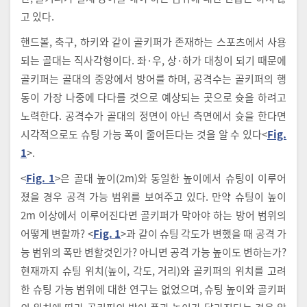
고 있다.
핸드볼, 축구, 하키와 같이 골키퍼가 존재하는 스포츠에서 사용
되는 골대는 직사각형이다. 좌·우, 상·하가 대칭이 되기 때문에
골키퍼는 골대의 중앙에서 방어를 하며, 공격수는 골키퍼의 행
동이 가장 나중에 다다를 것으로 예상되는 곳으로 슛을 하려고
노력한다. 공격수가 골대의 정면이 아닌 측면에서 슛을 한다면
시각적으로도 슈팅 가능 폭이 줄어든다는 것을 알 수 있다<
Fig.
1
>.
<
Fig. 1
>은 골대 높이(2m)와 동일한 높이에서 슈팅이 이루어
졌을 경우 공격 가능 범위를 보여주고 있다. 만약 슈팅이 높이
2m 이상에서 이루어진다면 골키퍼가 막아야 하는 방어 범위의
어떻게 변할까? <
Fig. 1
>과 같이 슈팅 각도가 변했을 때 공격 가
능 범위의 폭만 변할것인가? 아니면 공격 가능 높이도 변하는가?
현재까지 슈팅 위치(높이, 각도, 거리)와 골키퍼의 위치를 고려
한 슈팅 가능 범위에 대한 연구는 없었으며, 슈팅 높이와 골키퍼