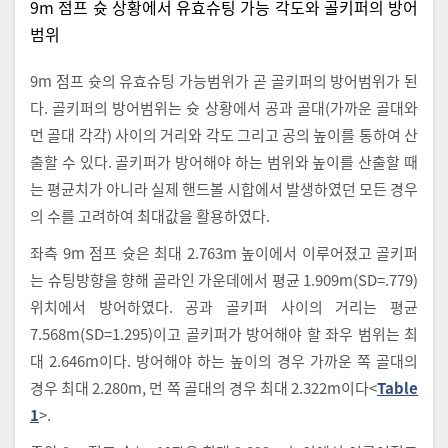
9m 점프 슛 상황에서 유효슈팅 가능 각도와 골키퍼의 방어
범위
9m 점프 슛의 유효슈팅 가능범위가 곧 골키퍼의 방어범위가 된
다. 골키퍼의 방어범위는 슛 상황에서 공과 골대(가까운 골대와
먼 골대 각각) 사이의 거리와 각도 그리고 공의 높이를 통하여 산
출할 수 있다. 골키퍼가 방어해야 하는 범위와 높이를 산출할 때
는 평균치가 아니라 실제 핸드볼 시합에서 발생하였던 모든 경우
의 수를 고려하여 최대값을 활용하였다.
좌측 9m 점프 슛은 최대 2.763m 높이에서 이루어졌고 골키퍼
는 슈팅방향을 향해 골라인 가운데에서 평균 1.909m(SD=.779)
위치에서 방어하였다. 공과 골키퍼 사이의 거리는 평균
7.568m(SD=1.295)이고 골키퍼가 방어해야 할 좌우 범위는 최
대 2.646m이다. 방어해야 하는 높이의 경우 가까운 쪽 골대의
경우 최대 2.280m, 먼 쪽 골대의 경우 최대 2.322m이다<
Table
1
>.