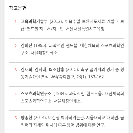
참고문헌
교육과학기술부
(2012).
체육수업 보완지도자료 개발 · 보
1
급: 핸드볼 지도서/지도안
. 서울서울특별시교육청.
김의진
(1995).
과학적인 핸드볼. 대한체육회 스포츠과학연
2
구소
. 서울태창인쇄소.
김재희
,
김지태
,
& 조남흥
(2015).
축구 골키퍼의 경기 중 행
3
동기술요인 분석.
체육과학연구
,
26
(1), 153-162.
스포츠과학연구소
(1984).
과학적인 핸드보올. 대한체육회
4
스포츠과학연구소
. 서울태창인쇄소.
양종현
(2014). 미간행 박사학위논문. 서울대학교 대학원. 골
5
키퍼의 자세와 위치에 따른 방어 범위에 대한 연구.