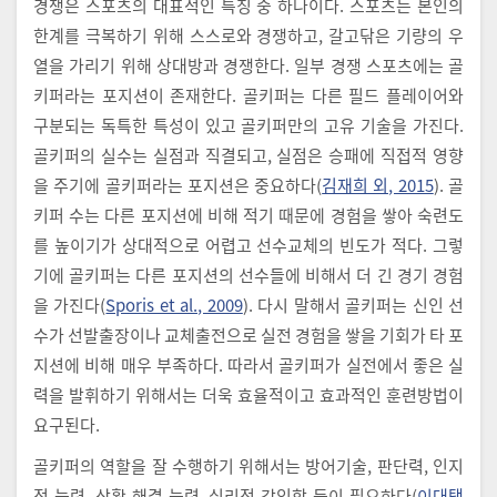
경쟁은 스포츠의 대표적인 특징 중 하나이다. 스포츠는 본인의
한계를 극복하기 위해 스스로와 경쟁하고, 갈고닦은 기량의 우
열을 가리기 위해 상대방과 경쟁한다. 일부 경쟁 스포츠에는 골
키퍼라는 포지션이 존재한다. 골키퍼는 다른 필드 플레이어와
구분되는 독특한 특성이 있고 골키퍼만의 고유 기술을 가진다.
골키퍼의 실수는 실점과 직결되고, 실점은 승패에 직접적 영향
을 주기에 골키퍼라는 포지션은 중요하다(
김재희 외, 2015
). 골
키퍼 수는 다른 포지션에 비해 적기 때문에 경험을 쌓아 숙련도
를 높이기가 상대적으로 어렵고 선수교체의 빈도가 적다. 그렇
기에 골키퍼는 다른 포지션의 선수들에 비해서 더 긴 경기 경험
을 가진다(
Sporis et al., 2009
). 다시 말해서 골키퍼는 신인 선
수가 선발출장이나 교체출전으로 실전 경험을 쌓을 기회가 타 포
지션에 비해 매우 부족하다. 따라서 골키퍼가 실전에서 좋은 실
력을 발휘하기 위해서는 더욱 효율적이고 효과적인 훈련방법이
요구된다.
골키퍼의 역할을 잘 수행하기 위해서는 방어기술, 판단력, 인지
적 능력, 상황 해결 능력, 심리적 강인함 등이 필요하다(
이대택