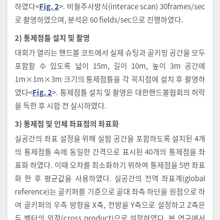
하였다<
Fig. 2
>. 비월주사방식(interace scan) 30frames/sec
로 촬영하였으며, 분석은 60 fields/sec으로 진행하였다.
2) 통제점틀 설치 및 촬영
대회가 열리는 핸드볼 코트에서 실제 슈팅과 골키핑 공간을 모두
포함할 수 있도록 넓이 15m, 길이 10m, 높이 3m 공간에
1m×1m×3m 크기의 통제점틀을 각 꼭지점에 설치 후 촬영하
였다<
Fig. 2
>. 통제점틀 설치 및 촬영은 대한핸드볼협회의 허락
을 득한 후 시합 전 실시하였다.
3) 통제점 및 인체 좌표점의 좌표화
실공간의 좌표 설정을 위해 실험 공간을 포함하도록 설치된 4개
의 통제점틀 속에 동일한 간격으로 표시된 40개의 통제점을 좌
표화 하였다. 이때 오차를 최소화하기 위하여 통제점을 5번 좌표
화 한 후 평균값을 사용하였다. 실공간의 전역 좌표계(global
reference)는 골키퍼를 기준으로 골대 좌측 하단을 원점으로 하
여 골키퍼의 우측 방향을 X축, 전방을 Y축으로 설정하고 Z축은
두 벡터의 외적(cross product)으로 설정하였다. 본 연구에서