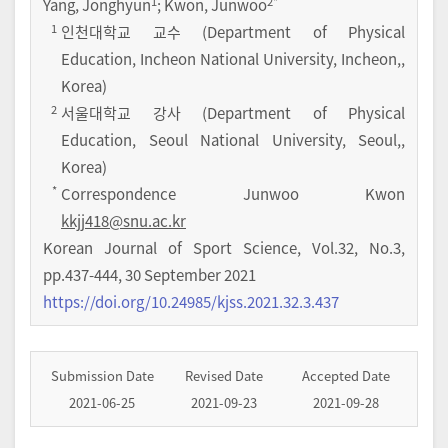
1
2
*
Yang, Jonghyun
; Kwon, Junwoo
1
인천대학교 교수 (Department of Physical
Education, Incheon National University, Incheon,,
Korea)
2
서울대학교 강사 (Department of Physical
Education, Seoul National University, Seoul,,
Korea)
*
Correspondence Junwoo Kwon
kkjj418@snu.ac.kr
Korean Journal of Sport Science
,
Vol.
32
,
No.
3
,
pp.
437-444
,
30 September 2021
https://doi.org/10.24985/kjss.2021.32.3.437
Submission Date
Revised Date
Accepted Date
2021-06-25
2021-09-23
2021-09-28