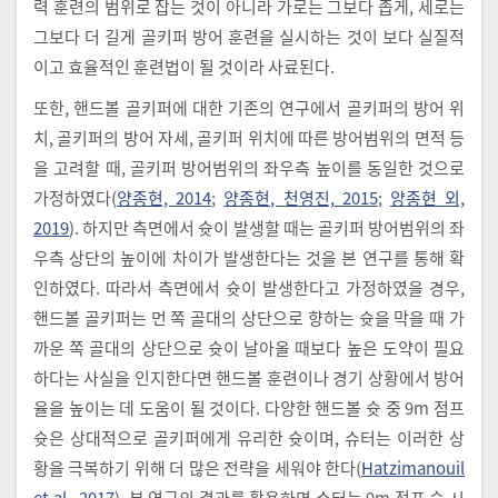
력 훈련의 범위로 잡는 것이 아니라 가로는 그보다 좁게, 세로는
그보다 더 길게 골키퍼 방어 훈련을 실시하는 것이 보다 실질적
이고 효율적인 훈련법이 될 것이라 사료된다.
또한, 핸드볼 골키퍼에 대한 기존의 연구에서 골키퍼의 방어 위
치, 골키퍼의 방어 자세, 골키퍼 위치에 따른 방어범위의 면적 등
을 고려할 때, 골키퍼 방어범위의 좌우측 높이를 동일한 것으로
가정하였다(
양종현, 2014
;
양종현, 천영진, 2015
;
양종현 외,
2019
). 하지만 측면에서 슛이 발생할 때는 골키퍼 방어범위의 좌
우측 상단의 높이에 차이가 발생한다는 것을 본 연구를 통해 확
인하였다. 따라서 측면에서 슛이 발생한다고 가정하였을 경우,
핸드볼 골키퍼는 먼 쪽 골대의 상단으로 향하는 슛을 막을 때 가
까운 쪽 골대의 상단으로 슛이 날아올 때보다 높은 도약이 필요
하다는 사실을 인지한다면 핸드볼 훈련이나 경기 상황에서 방어
율을 높이는 데 도움이 될 것이다. 다양한 핸드볼 슛 중 9m 점프
슛은 상대적으로 골키퍼에게 유리한 슛이며, 슈터는 이러한 상
황을 극복하기 위해 더 많은 전략을 세워야 한다(
Hatzimanouil
et al., 2017
). 본 연구의 결과를 활용하면 슈터는 9m 점프 슛 시