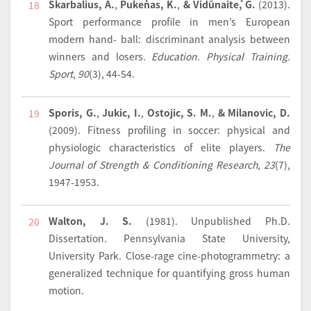
Skarbalius, A.
,
Pukėnas, K.
,
& Vidūnaitė, G.
(2013).
18
Sport performance profile in men’s European
modern hand- ball: discriminant analysis between
winners and losers.
Education. Physical Training.
Sport
,
90
(3), 44-54.
Sporis, G.
,
Jukic, I.
,
Ostojic, S. M.
,
& Milanovic, D.
19
(2009).
Fitness profiling in soccer: physical and
physiologic characteristics of elite players.
The
Journal of Strength & Conditioning Research
,
23
(7),
1947-1953.
Walton, J. S.
(1981). Unpublished Ph.D.
20
Dissertation. Pennsylvania State University,
University Park. Close-rage cine-photogrammetry: a
generalized technique for quantifying gross human
motion.