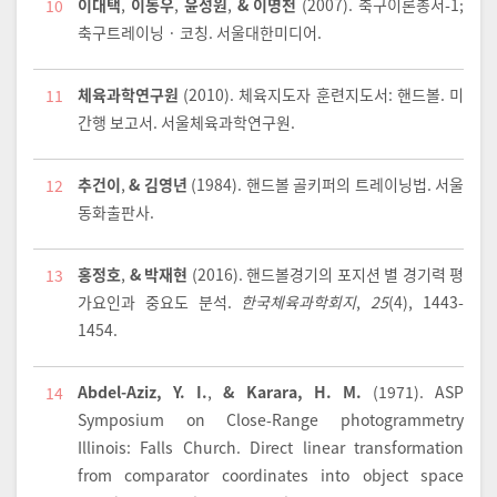
이대택
,
이동우
,
윤성원
,
& 이명천
(2007).
축구이론총서-1;
10
축구트레이닝 · 코칭
. 서울대한미디어.
체육과학연구원
(2010).
체육지도자 훈련지도서: 핸드볼. 미
11
간행 보고서
. 서울체육과학연구원.
추건이
,
& 김영년
(1984).
핸드볼 골키퍼의 트레이닝법
. 서울
12
동화출판사.
홍정호
,
& 박재현
(2016).
핸드볼경기의 포지션 별 경기력 평
13
가요인과 중요도 분석.
한국체육과학회지
,
25
(4), 1443-
1454.
Abdel-Aziz, Y. I.
,
& Karara, H. M.
(1971). ASP
14
Symposium on Close-Range photogrammetry
Illinois: Falls Church. Direct linear transformation
from comparator coordinates into object space