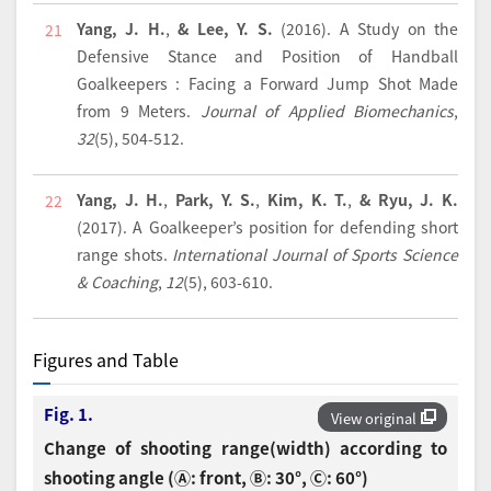
Yang, J. H.
,
& Lee, Y. S.
(2016).
A Study on the
21
Defensive Stance and Position of Handball
Goalkeepers : Facing a Forward Jump Shot Made
from 9 Meters.
Journal of Applied Biomechanics
,
32
(5), 504-512.
Yang, J. H.
,
Park, Y. S.
,
Kim, K. T.
,
& Ryu, J. K.
22
(2017).
A Goalkeeper’s position for defending short
range shots.
International Journal of Sports Science
& Coaching
,
12
(5), 603-610.
Figures and Table
Fig. 1.
View original
Change of shooting range(width) according to
shooting angle (Ⓐ: front, Ⓑ: 30°, Ⓒ: 60°)