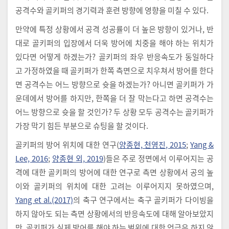
공격수와 골키퍼의 경기력과 훈련 방향에 영향을 미칠 수 있다.
만약에 특정 상황에서 공격 성공률이 더 높은 방향이 있거나, 반
대로 골키퍼의 입장에서 더욱 방어에 치중을 해야 하는 위치가
있다면 어떻게 하겠는가? 골키퍼의 좌우 반응속도가 동일하다
고 가정하였을 때 골키퍼가 한쪽 측면으로 치우쳐서 방어를 한다
면 공격수는 어느 방향으로 슛을 하겠는가? 아니면 골키퍼가 가
운데에서 방어를 하지만, 한쪽을 더 잘 막는다고 하면 공격수는
어느 방향으로 슛을 할 것인가? 두 상황 모두 공격수는 골키퍼가
가장 막기 힘든 부분으로 슈팅을 할 것이다.
골키퍼의 방어 위치에 대한 연구(
양종현, 천영진, 2015
;
Yang &
Lee, 2016
;
양종현 외, 2019
)들은 주로 정면에서 이루어지는 공
격에 대한 골키퍼의 방어에 대한 연구로 측면 상황에서 공의 높
이와 골키퍼의 위치에 대한 고려는 이루어지지 못하였으며,
Yang et al.(2017)
의 축구 연구에서는 축구 골키퍼가 다이빙을
하지 않아도 되는 측면 상황에서의 반응속도에 대해 알아보았지
만, 골키퍼가 실제 방어를 해야 하는 범위에 대한 언급은 하지 않