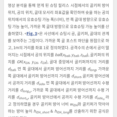
영상 분석을 통해 얻게 된 슈팅 릴리스 시점에서의 골키퍼 방어
위치, 공의 위치, 골대 모서리 좌표값을 확인하여 슛을 하는 공의
위치에서의 유효슈팅 가능 폭(너비), 먼 쪽 골대 방향으로 유효슈
팅 가능 높이, 가까운 쪽 골대 방향으로 유효슈팅 가능 높이를 산
출하였다. <
Fig. 3
>은 사선에서 슈팅시 공, 골키퍼, 골대의 관계
를 보여주는 그림이다. 가까운 쪽 골 포스트 하단을 원점으로 하
고, 1m의 거리를 좌표 1로 정의하였다. 공격수의 손에서 공이 떨
어지는 시점에서 공의 위치를
ball
(
x
,
y
,
z
), 골키퍼의 위
ball
ball
ball
치를
GK
(
x
,
y
,
z
), 골대 중앙에서 골키퍼까지의 거리를
GK
GK
GK
d
, 먼 쪽 골대에서 골키퍼 방어선까지 거리를
d
, 가까운
ball
long
쪽 골대에서 골키퍼 방어선까지 거리를
d
, 골키퍼 방어선에
short
서 공까지 거리를
d
, 먼 쪽 골대에서 골키퍼 방어선까지 수평
side
거리를
d
, 가까운 쪽 골대에서 골키퍼 방어선까지 수평 거
long
xy
리를
d
, 골키퍼 방어선에서 공까지 수평 거리를
d
라
short
side
xy
xy
고 정의하였을 경우 골키퍼 방어 너비
w
와 골키퍼가 막아야
IDA
하는 방어 높이
h
&
h
를 산출하기 위한 공식은
IDA_short
IDA_long