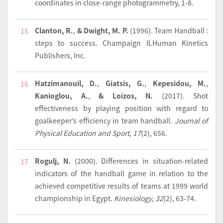
coordinates in close-range photogrammetry, 1-8.
Clanton, R.
,
& Dwight, M. P.
(1996).
Team Handball :
15
steps to success
. Champaign ILHuman Kinetics
Publishers, Inc.
Hatzimanouil, D.
,
Giatsis, G.
,
Kepesidou, M.
,
16
Kanioglou, A.
,
& Loizos, N.
(2017).
Shot
effectiveness by playing position with regard to
goalkeeper’s efficiency in team handball.
Journal of
Physical Education and Sport
,
17
(2), 656.
Rogulj, N.
(2000).
Differences in situation-related
17
indicators of the handball game in relation to the
achieved competitive results of teams at 1999 world
championship in Egypt.
Kinesiology
,
32
(2), 63-74.