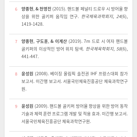
양종현
,
& 천영진
(2015).
핸드볼 페널티 드로우 시 방어율 향
6
상을 위한 골키퍼 움직임 연구.
한국체육과학회지
,
24
(6),
1419-1428.
양종현
,
구도훈
,
& 이계산
(2019).
7m 드로 시 여자 핸드볼
7
골키퍼의 이상적인 방어 위치 탐색.
한국체육학회지
,
58
(6),
441-447.
윤성원
(2008).
베이징 올림픽 출전권 IHF 프랑스대회 참가
8
보고서. 미간행 보고서
. 서울국민체육진흥공단 체육과학연구
원.
윤성원
(2009).
핸드볼 골키퍼 방어율 향상을 위한 방어 동작
9
기술과 체력 훈련 프로그램 개발 및 적용 효과. 미간행 보고서
.
서울국민체육진흥공단 체육과학연구원.