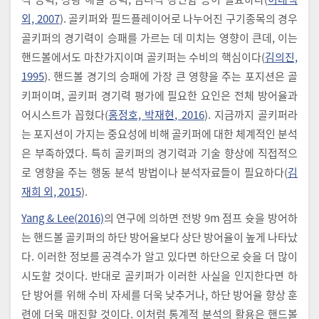
외, 2007
). 골키퍼와 필드플레이어로 나누어진 구기종목의 경우
골키퍼의 경기력이 승패를 가르는 데 미치는 영향이 큰데, 이는
핸드볼에서도 마찬가지이며 골키퍼는 수비의 핵심이다(
김의진,
1995
). 핸드볼 경기의 승패에 가장 큰 영향을 주는 포지션은 골
키퍼이며, 골키퍼 경기력 평가에 필요한 요인은 전체 방어율과
어시스트가 꼽혔다(
홍정호, 박재현, 2016
). 지금까지 골키퍼라
는 포지션이 가지는 중요성에 비해 골키퍼에 대한 체계적인 분석
은 부족하였다. 특히 골키퍼의 경기력과 기술 향상에 직접적으
로 영향을 주는 행동 분석 방법이나 분석자료들이 필요하다(
김
재희 외, 2015
).
Yang & Lee(2016)
의 연구에 의하면 전방 9m 점프 슛을 방어하
는 핸드볼 골키퍼의 하단 방어율보다 상단 방어율이 높게 나타났
다. 이러한 정보를 공격수가 알고 있다면 하단으로 슛을 더 많이
시도할 것이다. 반대로 골키퍼가 이러한 사실을 인지한다면 하
단 방어를 위해 수비 자세를 더욱 낮추거나, 하단 방어율 향상 훈
련에 더욱 매진할 것이다. 이처럼 통계적 분석의 활용은 핸드볼