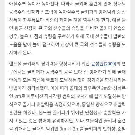
아질수록 높이가 높아진다. 따라서 골키퍼 훈련에 있어 상대팀
공격수의 신장과 점프력이 높아질수록 골키퍼의 방어범위 중 상
하폭이 좌우폭보다 비중이 커지는 것을 염두해야 한다. 예를 들
면 평균 신장이 큰 국외 선수들의 슈팅을 대비한 골키퍼 연습의
경우, 높은 타점의 슈팅을 구현하기 위해 국내 선수들이 발판의
도움을 받아 높이 점프하여 신장이 큰 국외 선수들의 슈팅을 모
사하게 된다.
핸드볼 골키퍼의 경기력을 향상시키기 위한
윤성원(2009)
의 연
구에서는 골키퍼가 공격수의 공을 보다 잘 방어하기 위해 골대
안쪽의 모든 지점에 빠르게 도달하는 것이 경기력을 향상시키는
방법이라 생각하였다. 이에 따라 골대의 좌우폭인 3m와 상하폭
인 2m로 이루어진 직사각형 범위의 모서리에 빨리 도달하는 방
식으로 골키퍼 순발력을 측정하였으며, 동일한 방식으로 순발력
훈련을 하였다. 핸드볼 골키퍼가 뛰어난 민첩성과 순발력을 가
지고 있는 것은 방어에 유리하지만, 보다 효율적인 골키퍼 훈련
을 위해서는 골대의 범위인 3m × 2m를 골키퍼의 민첩성, 순발