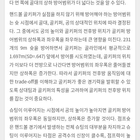
다 먼 쪽에 골대의 상하 방어범위가 더 넓다는 것을 알 수 있다.
핸드볼 골키퍼가 실점을 하지 않기 위해 방어해야 하는 방어범위
는 슛 시점에서 골대, 골키퍼, 공의 상대적인 위치에 따라 결정된
다. 그 중에서도 공의 높이와 골키퍼의 전후방 위치가 골키퍼 방
어범위의 상하폭과 좌우폭을 좌우하는데 큰 영향을 미친다. 231
개의 9m 슛을 방어하면서 골키퍼는 골라인에서 평균적으로
1.697m(SD=.647) 앞에서 방어를 시도하였는데, 골키퍼의 위치
가 이보다 더 전방으로 나간다면 방어범위의 좌우폭은 줄어들겠
지만 상하폭은 증가한다. 따라서 골키퍼의 전후방 움직임에 대
한 trade-off를 이해하고 골키퍼가 좋은 경기력을 발휘할 수 있
도록 상대팀과 골키퍼의 특성을 고려하여 골키퍼의 전후방 위치
를 잡는 것이 중요하다.
슈팅이 이루어지는 시점에서 공의 높이가 높아지면 골키퍼 방어
범위의 좌우폭은 동일하지만, 상하폭은 증가할 것이다. 점프슛
은 핸드볼 경기에서 발생하는 전체 슈팅의 대부분을 차지하고 슈
팅이 이루어지는 타점은 공격수의 신장이 클수록, 점프력이 높