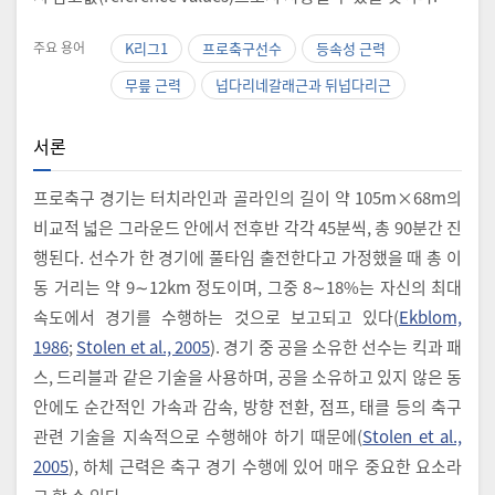
주요 용어
K리그1
프로축구선수
등속성 근력
무릎 근력
넙다리네갈래근과 뒤넙다리근
서론
프로축구 경기는 터치라인과 골라인의 길이 약 105m×68m의
비교적 넓은 그라운드 안에서 전후반 각각 45분씩, 총 90분간 진
행된다. 선수가 한 경기에 풀타임 출전한다고 가정했을 때 총 이
동 거리는 약 9∼12km 정도이며, 그중 8∼18%는 자신의 최대
속도에서 경기를 수행하는 것으로 보고되고 있다(
Ekblom,
1986
;
Stolen et al., 2005
). 경기 중 공을 소유한 선수는 킥과 패
스, 드리블과 같은 기술을 사용하며, 공을 소유하고 있지 않은 동
안에도 순간적인 가속과 감속, 방향 전환, 점프, 태클 등의 축구
관련 기술을 지속적으로 수행해야 하기 때문에(
Stolen et al.,
2005
), 하체 근력은 축구 경기 수행에 있어 매우 중요한 요소라