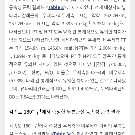
s
등속성 근력 결과는 <
Table 2
>에 제시하였다. 전체 대상자의 넙
다리네갈래근의 우세측·비우세측 PT는 각각 262.2N·m,
-1
-1
257.2N·m로, NPT는 각각 3.39N·m·kg
, 3.33N·m·kg
로
나타났으며, PT 및 NPT 모두 양측 간 통계적으로 유의한 차이가
없는 것으로 나타났다. 반면, 뒤넙다리근의 우세측·비우세측 PT
-
는 각각 154.8N·m, 146.8N·m로, NPT는 각각 2.00N·m·kg
1
-1
, 1.89N·m·kg
로 나타났으며, PT 및 NPT 모두 양측 간 통계
적으로 유의한 차이가 있는 것으로 나타났다(각각,
p
=0.002,
p
=0.002). 한편, H/Q 비율은 우세측(59.3%)과 비우세측
(57.3%) 다리 간 통계적으로 유의한 차이가 없는 것으로 나타났
으며, 넙다리네갈래근의 BD는 6.87±4.51%로, 뒤넙다리근의
BD는 7.84±5.37%로 나타났다.
-1
각속도 180°·
에서 측정한 무릎관절 등속성 근력 결과
s
-1
각속도 180°·
에서 측정한 우세측과 비우세측 다리의 무릎관
s
절 등속성 근력 결과는 <
Table 3
>에 제시하였다. 전체 대상자의