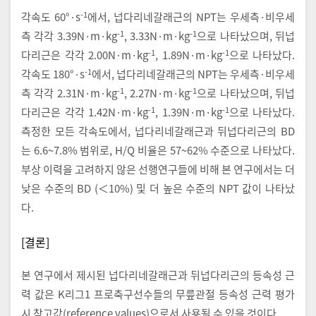
-1
각속도 60°·s
에서, 넙다리네갈래근의 NPT는 우세측·비우세
-1
-1
측 각각 3.39N·m·kg
, 3.33N·m·kg
으로 나타났으며, 뒤넙
-1
-1
다리근은 각각 2.00N·m·kg
, 1.89N·m·kg
으로 나타났다.
-1
각속도 180°·s
에서, 넙다리네갈래근의 NPT는 우세측·비우세
-1
-1
측 각각 2.31N·m·kg
, 2.27N·m·kg
으로 나타났으며, 뒤넙
-1
-1
다리근은 각각 1.42N·m·kg
, 1.39N·m·kg
으로 나타났다.
측정한 모든 각속도에서, 넙다리네갈래근과 뒤넙다리근의 BD
는 6.6~7.8% 범위로, H/Q 비율은 57~62% 수준으로 나타났다.
부상 이력을 고려하지 않은 선행연구들에 비해 본 연구에서는 더
낮은 수준의 BD (＜10%) 및 더 높은 수준의 NPT 값이 나타났
다.
[결론]
본 연구에서 제시된 넙다리네갈래근과 뒤넙다리근의 등속성 근
력 값은 K리그1 프로축구선수들의 무릎관절 등속성 근력 평가
시 참고값(reference values)으로서 사용될 수 있을 것이다.