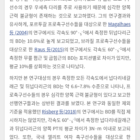
선수의 경우 우세측 다리를 주로 사용하기 때문에 심각한 양쪽
근력 불균형이 존재하는 것으로 보고하였다. 그의 연구결과와
유사하게, 포르투갈 프로축구선수들을 대상으로 한
Magalhaes
-1
등 (2004)
의 연구에서도 각속도 90°·
에서 측정한 뒤넙다리근
s
의 BD는 10.6%로 높게 보고되었고, 브라질 프로축구선수들을
-1
대상으로 한
Raus 등(2015)
의 연구에서도 각속도 60°·
에서
s
측정한 무릎 폄근 및 굽힘근의 BD는 포지션별로 차이가 있지만,
평균 10%를 상회하는 것으로 나타났다.
하지만 본 연구대상의 경우 측정한 모든 각속도에서 넙다리네갈
래근 및 뒤넙다리근의 BD는 약 6.6~7.8% 수준으로 나타나, 프
로축구선수들의 경우 심각한 양쪽 근력 불균형이 있다고 보고한
선행연구들과는 상반된 결과를 보였다. 본 연구와 동일한 제외
기준을 적용했던
Risberg 등(2018)
의 연구에서는 BD를 직접 제
-1
시하지는 않았지만, 각속도 60°·
에서 측정한 넙다리네갈래근
s
과 뒤넙다리근의 양쪽 PT의 평균 차이가 3N·m 이내로 보고되
었다. 또한, 국내 엘리트 여자 축구선수들을 대상으로 한