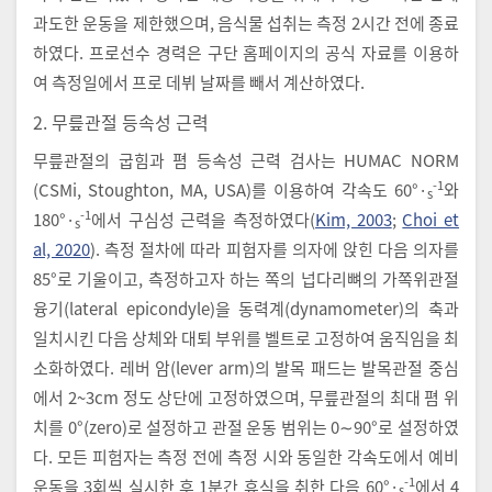
과도한 운동을 제한했으며, 음식물 섭취는 측정 2시간 전에 종료
하였다. 프로선수 경력은 구단 홈페이지의 공식 자료를 이용하
여 측정일에서 프로 데뷔 날짜를 빼서 계산하였다.
2. 무릎관절 등속성 근력
무릎관절의 굽힘과 폄 등속성 근력 검사는 HUMAC NORM
-1
(CSMi, Stoughton, MA, USA)를 이용하여 각속도 60°·
와
s
-1
180°·
에서 구심성 근력을 측정하였다(
Kim, 2003
;
Choi et
s
al, 2020
). 측정 절차에 따라 피험자를 의자에 앉힌 다음 의자를
85°로 기울이고, 측정하고자 하는 쪽의 넙다리뼈의 가쪽위관절
융기(lateral epicondyle)을 동력계(dynamometer)의 축과
일치시킨 다음 상체와 대퇴 부위를 벨트로 고정하여 움직임을 최
소화하였다. 레버 암(lever arm)의 발목 패드는 발목관절 중심
에서 2~3cm 정도 상단에 고정하였으며, 무릎관절의 최대 폄 위
치를 0°(zero)로 설정하고 관절 운동 범위는 0∼90°로 설정하였
다. 모든 피험자는 측정 전에 측정 시와 동일한 각속도에서 예비
-1
운동을 3회씩 실시한 후 1분간 휴식을 취한 다음 60°·
에서 4
s