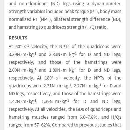
and non-dominant (ND) legs using a dynamometer.
Strength variables included peak torque (PT), body mass
normalized PT (NPT), bilateral strength difference (BD),
and hamstring to quadriceps strength (H/Q) ratio.
RESULTS
-1
At 60°·s
velocity, the NPTs of the quadriceps were
-1
-1
3.39N·m·kg
and 3.33N·m·kg
for D and ND legs,
respectively, and those of the hamstrings were
-1
-1
2.00N·m·kg
and 1.89N·m·kg
for D and ND legs,
-1
respectively. At 180°·s
velocity, the NPTs of the
-1
-1
quadriceps were 2.31N·m·kg
, 2.27N·m·kg
for D and
ND legs, respectively, and those of the hamstrings were
-1
-1
1.42N·m·kg
, 1.39N·m·kg
for D and ND legs,
respectively. At all velocities, the BDs of quadriceps and
hamstring muscles ranged from 6.6–7.8%, and H/Qs
ranged from 57–62%. Compared to previous studies that