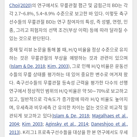
Choi(2020)
의 연구에서도 무릎관절 폄근 및 굽힘근의 BD는 각
각 2.7~6.8%, 5.4~8.9% 수준으로 보고한 바 있다. 이렇듯 축구
선수들의 무릎관절 BD는 연구 참여자의 특성, 즉 성별, 연령, 인
종, 그리고 피험자의 선택 조건(부상 이력) 등에 따라 달라질 수
있는 것으로 판단된다.
중재 및 리뷰 논문을 통해 볼 때, H/Q 비율을 정상 수준으로 유지
하는 것은 무릎관절의 부상을 예방하는 것과 관련이 있으며
(
Islam & De, 2018
;
Kim, 2003
), 그로 인해 H/Q 비율은 운동선
수들의 무릎 상태를 평가하는 데 있어 중요한 변수로 여겨져 왔
다. 축구선수들의 무릎관절 등속성 근력을 평가한 다수의 선행
연구에서 정상적인 범위의 H/Q 비율은 약 50∼70%로 보고하고
있고, 일반적으로 각속도가 증가함에 따라 H/Q 비율도 높아지
며, 우세측과 비우세측 간 유의한 차이는 없는 것으로 비교적 일
관되게 보고하고 있다(
Islam & De, 2018
;
Magalhaes et al.,
2004
;
Kim 2003
;
Aginsky et al., 2014
;
Daneshjoo et al.,
2013
). K리그1 프로축구선수들을 대상을 한 본 연구에서도 우세