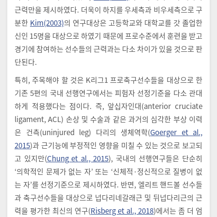
근력만을 제시하였다. 더욱이 하지를 우세측과 비우세측으로 구
분한
Kim(2003)
의 연구대상은 고등학교와 대학교를 갓 졸업한
신인 15명을 대상으로 하였기 때문에 프로수준에서 훈련을 받고
경기에 참여하는 선수들의 근력과는 다소 차이가 있을 것으로 판
단된다.
특히, 주목해야 할 것은 K리그1 프로축구선수들을 대상으로 한
기존 5편의 국내 선행연구에서는 피험자 선정기준을 다소 관대
하게 적용했다는 점이다. 즉, 앞십자인대(anterior cruciate
ligament, ACL) 손상 및 수술과 같은 과거의 심각한 부상 이력
은 건측(uninjured leg) 다리의 생체역학(
Goerger et al.,
2015
)과 근기능에 부정적인 영향을 미칠 수 있는 것으로 보고되
고 있지만(
Chung et al., 2015
), 국내의 선행연구들은 단순히
‘의학적인 문제가 없는 자’ 또는 ‘신체적·정신적으로 질병이 없
는 자’를 선정기준으로 제시하였다. 반면, 엘리트 핸드볼 선수들
과 축구선수들을 대상으로 넙다리네갈래근 및 뒤넙다리근의 근
력을 평가한 최신의 연구(
Risberg et al., 2018
)에서는 좀 더 엄