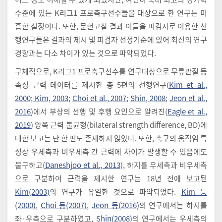
수준에 있는 K리그1 프로축구선수들을 대상으로 한 연구는 미
흡한 실정이다. 또한, 문헌고찰 결과 이들을 피검자로 이용한 선
행연구들은 결과의 제시 및 피검자 선정기준에 있어 최신의 연구
경향과는 다소 차이가 있는 것으로 파악되었다.
구체적으로, K리그1 프로축구선수를 연구대상으로 무릎관절 등
속성 근력 데이터를 제시한 총 5편의 선행연구(
Kim et al.,
2000; Kim, 2003
;
Choi et al., 2007
;
Shin, 2008
;
Jeon et al.,
2016
)에서 부상의 선행 및 후행 요인으로 알려진(
Eagle et al.,
2019
) 양쪽 근력 불균형(bilateral strength difference, BD)에
대한 보고는 단 한 편도 존재하지 않았다. 또한, 축구의 움직임 특
성상 우세측과 비우세측 간 근력에 차이가 발생할 수 있음에도
불구하고(
Daneshjoo et al., 2013
), 하지를 우세측과 비우세측
으로 구분하여 근력을 제시한 연구는 18년 전에 보고된
Kim(2003)
의 연구가 유일한 것으로 파악되었다.
Kim 등
(2000)
,
Choi 등(2007)
,
Jeon 등(2016)
의 연구에서는 하지를
좌·우측으로 구분하였고,
Shin(2008)
의 연구에서는 우세측의