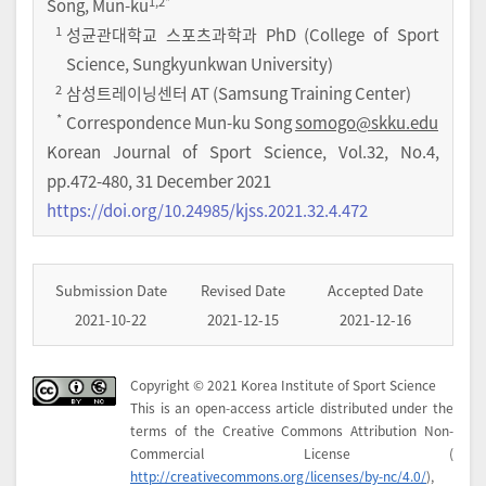
1
,2
*
Song, Mun-ku
1
성균관대학교 스포츠과학과 PhD (College of Sport
Science, Sungkyunkwan University)
2
삼성트레이닝센터 AT (Samsung Training Center)
*
Correspondence Mun-ku Song
somogo@skku.edu
Korean Journal of Sport Science
,
Vol.
32
,
No.
4
,
pp.
472-480
,
31 December 2021
https://doi.org/10.24985/kjss.2021.32.4.472
Submission Date
Revised Date
Accepted Date
2021-10-22
2021-12-15
2021-12-16
Copyright © 2021 Korea Institute of Sport Science
This is an open-access article distributed under the
terms of the Creative Commons Attribution Non-
Commercial License (
http://creativecommons.org/licenses/by-nc/4.0/
),