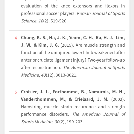
evaluation of the knee extensors and flexors in
professional soccer players.
Korean Journal of Sports
Science
,
16
(2), 519-526.
Chung, K. S.
,
Ha, J. K.
,
Yeom, C. H.
,
Ra, H. J.
,
Lim,
4
J. W.
,
& Kim, J. G.
(2015).
Are muscle strength and
function of the uninjured lower lilmb weakened after
anterior cruciate ligament injury? Two-year follow-up
after reconstruction.
The American Journal of Sports
Medicine
,
43
(12), 3013-3021.
Croisier, J. L.
,
Forthomme, B.
,
Namurois, M. H.
,
5
Vanderthommen, M.
,
& Crielaard, J. M.
(2002).
Hamstring muscle strain recurrence and strength
performance disorders.
The American Journal of
Sports Medicine
,
30
(2), 199-203.