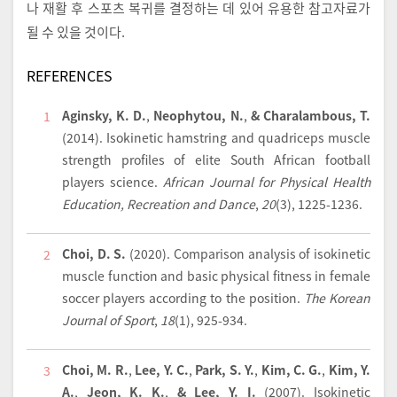
나 재활 후 스포츠 복귀를 결정하는 데 있어 유용한 참고자료가
될 수 있을 것이다.
REFERENCES
Aginsky, K. D.
,
Neophytou, N.
,
& Charalambous, T.
1
(2014).
Isokinetic hamstring and quadriceps muscle
strength profiles of elite South African football
players science.
African Journal for Physical Health
Education, Recreation and Dance
,
20
(3), 1225-1236.
Choi, D. S.
(2020).
Comparison analysis of isokinetic
2
muscle function and basic physical fitness in female
soccer players according to the position.
The Korean
Journal of Sport
,
18
(1), 925-934.
Choi, M. R.
,
Lee, Y. C.
,
Park, S. Y.
,
Kim, C. G.
,
Kim, Y.
3
A.
,
Jeon, K. K.
,
& Lee, Y. I.
(2007).
Isokinetic