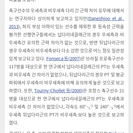
축구선수의 우세측과 비우세측 다리 간 근력 차이 유무에 대해서
는 연구자마다 상이하게 보고하고 있지만(
Daneshjoo et al.,
2013
), 하지 부상 이력이 있는 선수를 제외한 후 등속성 근력을
평가한 선행연구들에서는 넙다리네갈래근의 경우 우세측과 비
우세측간 유의한 근력 차이가 없는 것으로, 반면 뒤넙다리근의
경우 우세측이 비우세측보다 다소 강한 것으로 어느 정도 일관성
있게 보고되고 있다.
Fonseca 등(2007)
은 브라질 프로축구선수
117명을 대상으로 한 연구에서 넙다리네갈래근의 PT는 우세측
과 비우세측 간 차이가 없었으나, 뒤넙다리근의 경우 PT 및 평균
파워에서 우세측이 비우세측에 비해 유의하게 높은 것으로 보고
하였다. 또한,
Tourny-Chollet 등(2000)
은 프랑스 축구선수 21
명을 대상으로 한 연구에서 넙다리네갈래근의 PT는 우세측과
-1
-1
비우세측 간 차이가 없었으나, 각속도 60°·
및 240°·
에서
s
s
우세측 뒤넙다리근의 PT가 비우세측 보다 높은 것으로 보고하
였다.