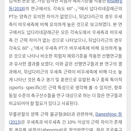
검색된 논문 중, 가장 엄격한 피험자 제외기준을 적용한
Risberg
-1
등(2018)
의 연구에서도 각속도 60°·
에서 넙다리네갈래근의
s
PT는 양측간 유의한 차이가 없었으나, 뒤넙다리근의 경우 우세
측이 비우세측에 비해 유의하게 높은 것으로 보고하였다. 본 연
구에서도 넙다리네갈래근은 모든 각속도에서 우세측과 비우세
측 간 근력 차이가 없는 것으로 나타났으나, 뒤넙다리근의 경우
-1
각속도 60°·
에서 우세측 PT가 비우세측에 비해 유의하게 높
s
은 것으로 나타나 비슷한 피험자 제외기준을 적용한 선행연구들
과 유사한 결과를 보였다. 이와 같은 선행연구들과 본 연구의 결
과에서, 뒤넙다리근의 우세측 근력이 비우세측에 비해 다소 높
게 나타난 것은 축구 경기 및 훈련으로 유발된 축구 종목 특이적
(sports- specific)인 근력 특성으로 생각해 볼 수 있지만, 향후
동일 수준의 축구선수들을 연구 대상으로 하는 더 많은 연구들과
비교되어야 할 필요가 있다고 사료된다.
무릎관절의 양쪽 근력 불균형(BD)과 관련하여,
Daneshjoo 등
(2013)
은 우세측과 비우세측 간 10% 이상의 근력 차이가 존재
할 경우를 비정상(abnormal)로 정의하였으며, 젊은 프로축구