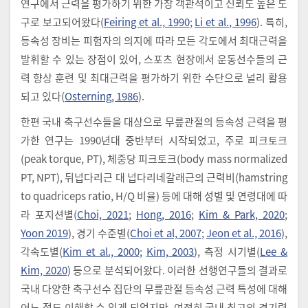
연구에서 근력을 평가하기 위한 가장 객관적이고 신뢰도 높은 도
구로 보고되어왔다(
Feiring et al., 1990
;
Li et al., 1996
). 특히,
등속성 장비는 피험자의 의지에 따라 모든 각도에서 최대근력을
발휘할 수 있는 장점이 있어, 스포츠 현장에서 운동선수들의 근
력 향상 훈련 및 최대근력을 평가하기 위한 수단으로 널리 활용
되고 있다(
Osterning, 1986
).
한편 국내 축구선수들을 대상으로 무릎관절의 등속성 근력을 평
가한 연구는 1990년대 중반부터 시작되었고, 주로 피크토크
(peak torque, PT), 체중당 피크토크(body mass normalized
PT, NPT), 뒤넙다리근 대 넙다리네갈래근의 근력비(hamstring
to quadriceps ratio, H/Q 비율) 등에 대해 성별 및 연령대에 따
라 포지션별(
Choi, 2021
;
Hong, 2016
;
Kim & Park, 2020
;
Yoon 2019
), 경기 수준별(
Choi et al, 2007
;
Jeon et al., 2016
),
각속도별(
Kim et al., 2000
;
Kim, 2003
), 측정 시기별(
Lee &
Kim, 2020
) 등으로 분석되어왔다. 이러한 선행연구들의 결과로
국내 다양한 축구선수 집단의 무릎관절 등속성 근력 특성에 대해
어느 정도 이해할 수 있게 되었지만, 여전히 국내 최고의 경기력