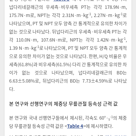
넙다리네갈래근의 우세측·비우세측 PT는 각각 178.9N·m,
-1
-1
175.7N·m로, NPT는 각각 2.31N·m·kg
, 2.27N·m·kg
로
나타났으며, PT 및 NPT 모두 양측 간 통계적으로 유의한 차이가
없는 것으로 나타났다. 뒤넙다리근의 우세측·비우세측 PT는 각
-1
각 110.0N·m, 107.6N·m로, NPT는 각각 1.42N·m·kg
,
-1
1.39 N·m·kg
로 나타났으며, PT 및 NPT 모두 양측 간 통계적
으로 유의한 차이가 없는 것으로 나타났다. 한편, H/Q 비율은 우
세측(61.8%)과 비우세측(61.5%) 다리 간 통계적으로 유의한 차
이가 없는 것으로 나타났으며, 넙다리네갈래근의 BD는
6.63±5.08%로, 뒤넙다리근의 BD는 7.73±4.59%로 나타났
다.
본 연구와 선행연구의 체중당 무릎관절 등속성 근력 값
-1
본 연구와 국내 선행연구들에서 제시된, 각속도 60°·
의 체중
s
당 무릎관절 등속성 근력 값은 <
Table 4
>에 제시하였다.
-1