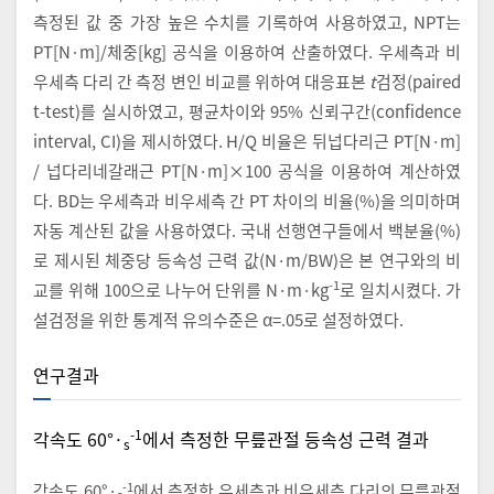
측정된 값 중 가장 높은 수치를 기록하여 사용하였고, NPT는
PT[N·m]/체중[kg] 공식을 이용하여 산출하였다. 우세측과 비
우세측 다리 간 측정 변인 비교를 위하여 대응표본
t
검정(paired
t-test)를 실시하였고, 평균차이와 95% 신뢰구간(confidence
interval, CI)을 제시하였다. H/Q 비율은 뒤넙다리근 PT[N·m]
/ 넙다리네갈래근 PT[N·m]×100 공식을 이용하여 계산하였
다. BD는 우세측과 비우세측 간 PT 차이의 비율(%)을 의미하며
자동 계산된 값을 사용하였다. 국내 선행연구들에서 백분율(%)
로 제시된 체중당 등속성 근력 값(N·m/BW)은 본 연구와의 비
-1
교를 위해 100으로 나누어 단위를 N·m·kg
로 일치시켰다. 가
설검정을 위한 통계적 유의수준은 α=.05로 설정하였다.
연구결과
-1
각속도 60°·
에서 측정한 무릎관절 등속성 근력 결과
s
-1
각속도 60°·
에서 측정한 우세측과 비우세측 다리의 무릎관절