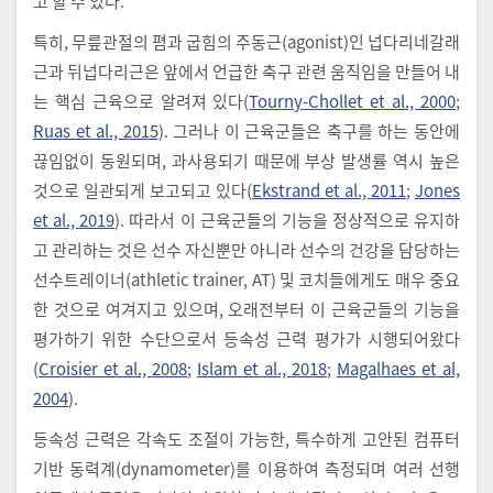
고 할 수 있다.
특히, 무릎관절의 폄과 굽힘의 주동근(agonist)인 넙다리네갈래
근과 뒤넙다리근은 앞에서 언급한 축구 관련 움직임을 만들어 내
는 핵심 근육으로 알려져 있다(
Tourny-Chollet et al., 2000
;
Ruas et al., 2015
). 그러나 이 근육군들은 축구를 하는 동안에
끊임없이 동원되며, 과사용되기 때문에 부상 발생률 역시 높은
것으로 일관되게 보고되고 있다(
Ekstrand et al., 2011
;
Jones
et al., 2019
). 따라서 이 근육군들의 기능을 정상적으로 유지하
고 관리하는 것은 선수 자신뿐만 아니라 선수의 건강을 담당하는
선수트레이너(athletic trainer, AT) 및 코치들에게도 매우 중요
한 것으로 여겨지고 있으며, 오래전부터 이 근육군들의 기능을
평가하기 위한 수단으로서 등속성 근력 평가가 시행되어왔다
(
Croisier et al., 2008
;
Islam et al., 2018
;
Magalhaes et al,
2004
).
등속성 근력은 각속도 조절이 가능한, 특수하게 고안된 컴퓨터
기반 동력계(dynamometer)를 이용하여 측정되며 여러 선행