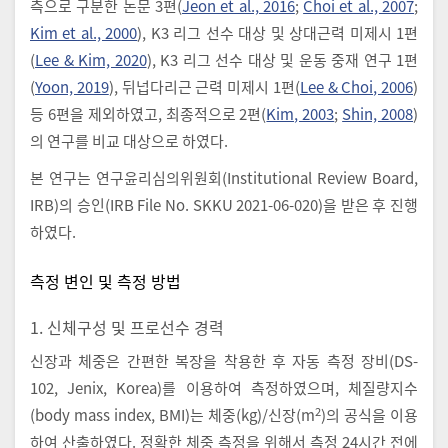
측으로 구분한 논문 3편(
Jeon et al., 2016
;
Choi et al., 2007
;
Kim et al., 2000
), K3 리그 선수 대상 및 상대근력 미제시 1편
(
Lee & Kim, 2020
), K3 리그 선수 대상 및 운동 중재 연구 1편
(
Yoon, 2019
), 뒤넙다리근 근력 미제시 1편(
Lee & Choi, 2006
)
등 6편을 제외하였고, 최종적으로 2편(
Kim, 2003
;
Shin, 2008
)
의 연구를 비교 대상으로 하였다.
본 연구는 연구윤리심의위원회(Institutional Review Board,
IRB)의 승인(IRB File No. SKKU 2021-06-020)을 받은 후 진행
하였다.
측정 변인 및 측정 방법
1. 신체구성 및 프로선수 경력
신장과 체중은 간편한 복장을 착용한 후 자동 측정 장비(DS-
102, Jenix, Korea)를 이용하여 측정하였으며, 체질량지수
2
(body mass index, BMI)는 체중(kg)/신장(m
)의 공식을 이용
하여 산출하였다. 정확한 체중 측정을 위해서 측정 24시간 전에