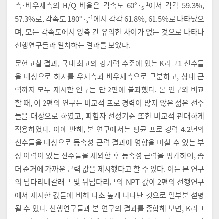
-1
측·비우세측의 H/Q 비율은 각속도 60°·
에서 각각 59.3%,
s
-1
57.3%로, 각속도 180°·
에서 각각 61.8%, 61.5%로 나타났으
s
며, 모든 각속도에서 양측 간 유의한 차이가 없는 것으로 나타나
선행연구들과 일치하는 결과를 보였다.
문헌고찰 결과, 국내 최고의 경기력 수준에 있는 K리그1 선수들
을 대상으로 하지를 우세측과 비우세측으로 구분하고, 상대 근
력까지 모두 제시한 연구는 단 2편에 불과했다. 본 연구와 비교
할 때, 이 2편의 연구는 비교적 프로 경력이 많지 않은 젊은 선수
들을 대상으로 하였고, 피험자 선정기준 또한 비교적 관대하게
적용하였다. 이에 반해, 본 연구에서는 평균 프로 경력 4.2년의
선수들을 대상으로 등속성 근력 결과에 영향을 미칠 수 있는 부
상 이력이 있는 선수들을 제외한 후 등속성 근력을 평가하여, 좀
더 준거에 가까운 근력 값을 제시했다고 할 수 있다. 이는 본 연구
의 넙다리네갈래근 및 뒤넙다리근의 NPT 값이 2편의 선행연구
에서 제시한 값들에 비해 다소 높게 나타난 것으로 일부분 설명
될 수 있다. 선행연구들과 본 연구의 결과를 종합해 보면, K리그