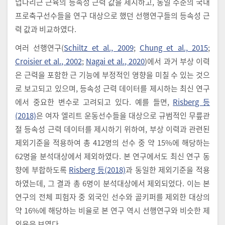
넙다리근 근육의 등속성 근력 값을 제시하고, 동일 수준의 국내
프로축구선수들을 연구 대상으로 했던 선행연구들의 등속성 근
력 값과 비교하였다.
여러 선행연구(
Schiltz et al., 2009
;
Chung et al., 2015
;
Croisier et al., 2002
;
Nagai et al., 2020
)에서 과거 부상 이력
은 근력을 포함한 근 기능에 부정적인 영향을 미칠 수 있는 것으
로 보고되고 있으며, 등속성 근력 데이터를 제시하는 최신 연구
에서 중요한 변수로 고려되고 있다. 예를 들면,
Risberg 등
(2018)
은 여자 엘리트 운동선수들을 대상으로 규범적인 무릎관
절 등속성 근력 데이터를 제시하기 위하여, 부상 이력과 관련된
제외기준을 적용하여 총 412명의 선수 중 약 15%에 해당하는
62명을 분석대상에서 제외하였다. 본 연구에서도 최신 연구 동
향에 부합하도록
Risberg 등(2018)
과 동일한 제외기준을 적용
하였는데, 그 결과 총 6명이 분석대상에서 제외되었다. 이는 본
연구의 전체 피험자 중 외국인 선수와 골키퍼를 제외한 대상의
약 16%에 해당하는 비율로 본 연구 역시 선행연구와 비슷한 제
외율을 보였다.