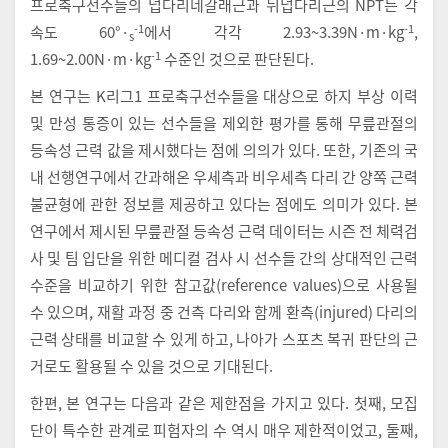
프로축구선수들의 넙다리네갈래근과 뒤넙다리근의 NPT는 각
-1
-1
속도 60°·
에서 각각 2.93~3.39N·m·kg
,
s
-1
1.69~2.00N·m·kg
수준인 것으로 판단된다.
본 연구는 K리그1 프로축구선수들을 대상으로 하지 부상 이력
및 만성 통증이 있는 선수들을 제외한 평가를 통해 무릎관절의
등속성 근력 값을 제시했다는 점에 의의가 있다. 또한, 기존의 국
내 선행연구에서 간과해온 우세측과 비우세측 다리 간 양쪽 근력
불균형에 관한 정보를 제공하고 있다는 점에도 의미가 있다. 본
연구에서 제시된 무릎관절 등속성 근력 데이터는 시즌 전 체력검
사 및 팀 입단을 위한 메디컬 검사 시 선수들 간의 상대적인 근력
수준을 비교하기 위한 참고값(reference values)으로 사용될
수 있으며, 재활 과정 중 건측 다리와 함께 환측(injured) 다리의
근력 상태를 비교할 수 있게 하고, 나아가 스포츠 복귀 판단의 근
거로도 활용될 수 있을 것으로 기대된다.
한편, 본 연구는 다음과 같은 제한점을 가지고 있다. 첫째, 모집
단이 특수한 관계로 피험자의 수 역시 매우 제한적이었고, 둘째,