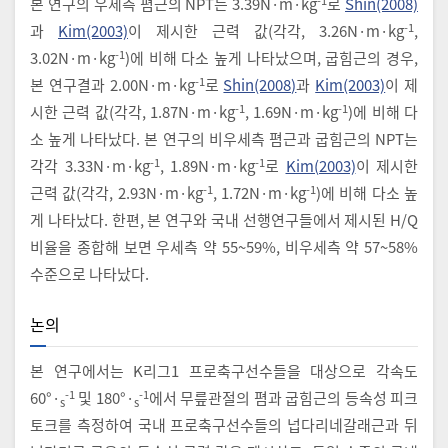
본 연구의 우세측 폄근의 NPT는 3.39N·m·kg
로
Shin(2008)
-1
과
Kim(2003)
이 제시한 근력 값(각각, 3.26N·m·kg
,
-1
3.02N·m·kg
)에 비해 다소 높게 나타났으며, 굽힘근의 경우,
-1
본 연구결과 2.00N·m·kg
로
Shin(2008)
과
Kim(2003)
이 제
-1
-1
시한 근력 값(각각, 1.87N·m·kg
, 1.69N·m·kg
)에 비해 다
소 높게 나타났다. 본 연구의 비우세측 폄근과 굽힘근의 NPT는
-1
-1
각각 3.33N·m·kg
, 1.89N·m·kg
로
Kim(2003)
이 제시한
-1
-1
근력 값(각각, 2.93N·m·kg
, 1.72N·m·kg
)에 비해 다소 높
게 나타났다. 한편, 본 연구와 국내 선행연구들에서 제시된 H/Q
비율을 종합해 보면 우세측 약 55~59%, 비우세측 약 57~58%
수준으로 나타났다.
논의
본 연구에서는 K리그1 프로축구선수들을 대상으로 각속도
-1
-1
60°·
및 180°·
에서 무릎관절의 폄과 굽힘근의 등속성 피크
s
s
토크를 측정하여 국내 프로축구선수들의 넙다리네갈래근과 뒤