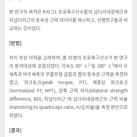
본 연구의 목적은 K리그1 프로축구선수들의 넙다리네갈래근과
뒤넙다리근의 등속성 근력 데이터를 제시하고, 선행연구들과 비
교하는 것이었다.
[방법]
하지 부상 이력을 고려하여, 총 31명의 프로축구선수가 본 연구
-1
-1
의 분석대상에 포함되었다. 각속도 60°·s
및 180°·s
에서 우
세측과 비우세측의 무릎관절 굼힘과 폄의 등속성 근력을 측정하
였고, 피크토크(peak torque, PT), 체중당 피크토크
(normalized PT, NPT), 양쪽 근력 차이(bilateral strength
difference, BD), 뒤넙다리근 대 넙다리네갈래근의 근력 비율
(hamstring to quadriceps ratio, H/Q 비율)을 측정 변인으로
하였다.
[결과]