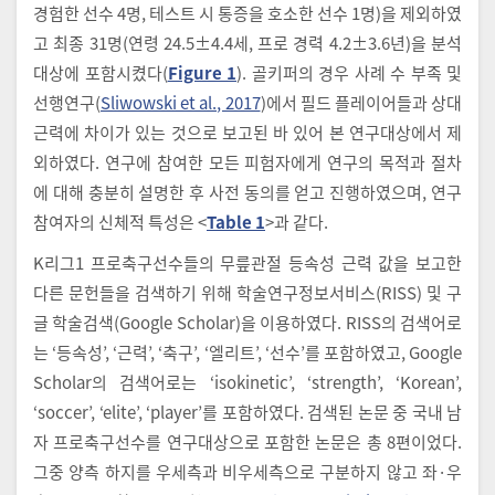
경험한 선수 4명, 테스트 시 통증을 호소한 선수 1명)을 제외하였
고 최종 31명(연령 24.5±4.4세, 프로 경력 4.2±3.6년)을 분석
대상에 포함시켰다(
Figure 1
). 골키퍼의 경우 사례 수 부족 및
선행연구(
Sliwowski et al., 2017
)에서 필드 플레이어들과 상대
근력에 차이가 있는 것으로 보고된 바 있어 본 연구대상에서 제
외하였다. 연구에 참여한 모든 피험자에게 연구의 목적과 절차
에 대해 충분히 설명한 후 사전 동의를 얻고 진행하였으며, 연구
참여자의 신체적 특성은 <
Table 1
>과 같다.
K리그1 프로축구선수들의 무릎관절 등속성 근력 값을 보고한
다른 문헌들을 검색하기 위해 학술연구정보서비스(RISS) 및 구
글 학술검색(Google Scholar)을 이용하였다. RISS의 검색어로
는 ‘등속성’, ‘근력’, ‘축구’, ‘엘리트’, ‘선수’를 포함하였고, Google
Scholar의 검색어로는 ‘isokinetic’, ‘strength’, ‘Korean’,
‘soccer’, ‘elite’, ‘player’를 포함하였다. 검색된 논문 중 국내 남
자 프로축구선수를 연구대상으로 포함한 논문은 총 8편이었다.
그중 양측 하지를 우세측과 비우세측으로 구분하지 않고 좌·우