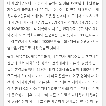
터 제안되었으나, 그 정체가 분명해진 것은 1990년대에 단행본
저작들이 출판되면서부터다. 특히, 주목할 만한 내용으로는 체
육교수모형들이 소개되어 적용된 것이다. 미국에서 스포츠교육
과 개인적·사회적 책임감 모형, 영국에서 이해중심게임수업 등
이 1980년대에는 각 대륙에서 서로를 인지하지 못한 채로 제안
되었다. 이후 학회교류와 논문출판 등을 통해서 1990년대부터
는 상호인지가 시작되어 2000년 메츨러의 <체육교수모형> 서적
출간을 기점으로 더욱 촉발된 것이다.
둘째, 체육교과, 체육교육과정, 체육교사, 체육수업 등 학교체육
전반에 걸쳐 사회학적, 정책적 관점에서의 이론적, 경험적 연구
들이 본격화되었다. 1980년대 영국에서 출발되어 1990년대 호
주로까지 확산되고 2000년대 더욱 활발해진 연구 영역이다. 완
전 지방자치제인 미국과는 달리, 중앙지배적 지역자치제의 성격
이 강한 영국과 호주(우리나라와도 유사)의 경우 국가나 주 정책
의 중요성이 매우 크다. 그에 따른 지역별 학교체육과 체육수업
의 현장실천의 의미나 효과를 세밀하게 살펴보는 연구들이 (당