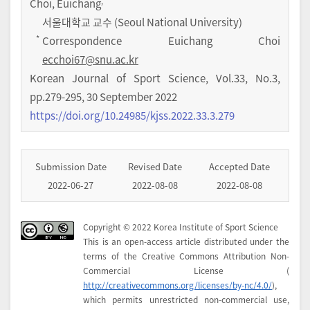
,
Choi, Euichang
서울대학교 교수 (Seoul National University)
*
Correspondence Euichang Choi
ecchoi67@snu.ac.kr
Korean Journal of Sport Science
,
Vol.
33
,
No.
3
,
pp.
279-295
,
30 September 2022
https://doi.org/10.24985/kjss.2022.33.3.279
Submission Date
Revised Date
Accepted Date
2022-06-27
2022-08-08
2022-08-08
Copyright © 2022 Korea Institute of Sport Science
This is an open-access article distributed under the
terms of the Creative Commons Attribution Non-
Commercial License (
http://creativecommons.org/licenses/by-nc/4.0/
),
which permits unrestricted non-commercial use,