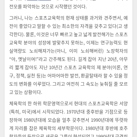
전모를 파악하는 것으로 시작했던 것이다.
그러니, 나는 스포츠교육학의 현재 상태를 과거와 견주면서, 예
전이 좋았다고 말할 수 있는 최소한의 자격을 갖추고 있다(고 생
각한다). 물론, 이것은 너무 빠르고 높고 넓게 발전해가는 스포츠
교육학 분야의 성장에 발맞추지 못하는, 이제는 연구능력도 현
실역량도 노쇠해져가는(아니, 이미 노쇠해버린) 노장학자의
“아, 옛날이여!”라고 간주해도 된다. 길게 잡아 지난 20년, 아무
리 짧게 잡아도 지난 10년간 스포츠 교육학의 제 분야(이론, 연
구, 정책, 실천 등)는 어마어마한 발전, 환골탈태라 할 수 있을 정
도의 변화를 이루었다. 그리고 여전히 그 속도는 늦춰질 줄 모르
고 있는 상황이다.
체육학의 한 하위 학문영역으로서 현대의 스포츠교육학은 서양
(특히, 미국)에서 시작되었다. 1970년대 중후반을 기점으로 등
장하여 1980년대에 모습을 얼추 갖추면서 1990년대에 뚜렷하
게 자리를 잡은 체육학의 세부학문이다. 1980년대 후반에 호주
학자들의 등장으로 새로운 그룹이 형성되었고 1990년대 급격히