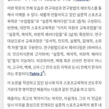
어떤 학문의 전체 모습은 연구대상과 연구방법의 매트릭스를 통
해서 이해할 수 있다. 새롭게 만들어지고 있던 실증적 스포츠교
육학은 “수업활동”과 “실증적 패러다임”으로 (좁게) 구성된다.
반면에, 대안적 스포츠교육학은 “5가지 차원의 교육과정들”과
“실증적, 해석적, 비판적 패러다임들”로 (넓게) 확장된다. 연구
대상으로서 교육과정은 “문서적, 인지적, 실행적, 잠재적, 소외
적 차원”들로 구분된다. 연구방법으로서 패러다임은 (하버마스
의 인간지식론에 근거하여) “실증적, 해석적, 비판적 패러다
임”들이 가능하다. 비유하자면, 백제 혹은 신라만 한국이 아니
라, 고구려, 백제, 신라 (그 안의 모든 지역과 도시) 전체가 한국이
2)
라는 주장이다(
Table 2
).
이 논문을 작성하고 있던 당시에 미국 스포츠교육학의 선도주자
가운데 한 명이었던 메츨러는 다음과 같은 언급을 하고 있다.
메츨러는 최고의 학자이기는 하지만, 아쉽게도 그의 이 언급은
당시 미국을 중심으로 전개되던 실증적 스포츠교육학의 범주 내