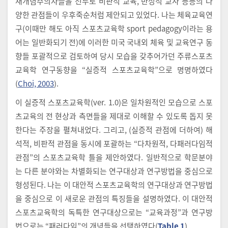
재개념주의자들을 선두로 비판적 교육, 반성적 교사 등등의 다
양한 관점들이 우후죽순처럼 제안되고 있었다. 나는 체육교육연
구(이때만 해도 아직 스포츠교육학 sport pedagogy이라는 용
어는 일반화되기 전)에 이러한 미국 국내외 체육 및 교육연구 동
향들 포괄적으로 검토하여 당시 모습을 갖추어가던 주류스포츠
교육학 연구동향을 “실증적 스포츠교육학”으로 명명하였다
(
Choi, 2003
).
이 실증적 스포츠교육학(ver. 1.0)은 일차원적인 모습으로 스포
츠교육의 전 현상과 측면들을 제대로 이해할 수 있도록 돕지 못
한다는 주장을 펼쳐내었다. 그리고, (실증적 관점에 더하여) 해
석적, 비판적 관점을 동시에 포괄하는 “다차원적, 다패러다임적
관점”의 스포츠교육학 틀을 제안하였다. 일반적으로 학문분야
는 다른 분야와는 차별화되는 연구대상과 연구방법을 중심으로
형성된다. 나는 이 대안적 스포츠교육학의 연구대상과 연구방법
을 중심으로 이 새로운 관점의 특징들을 설명하였다. 이 대안적
스포츠교육학의 독특한 연구대상으로는 “교육과정”과 연구방
법으로는 “패러다임”의 개념들을 선택하였다(
Table 1
).