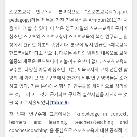
스포츠교육 연구에서 본격적으로 “스포츠교육학”(sport
pedagogy)라는 제목을 가진 전문서적은 Armour(2011)가 처
음이라고 할 수 있다. 이 책은 영국 제일의 스포츠교육연구자가
청소년 스포츠와 스포츠코칭이 스포츠교육의 핵심 연구라는 입
장에서 편집한 최초의 종합서다. 분량이 앞서 언급한 <체육교육
핸드북>보다 다소 적으나, 다루는 주제의 범위와 내용으로 보아
일종의 새로운 핸드북이라고 불려도 손색이 없다. 스포츠교육의
교수론, 다양한 아동과 청소년 그룹, 체육교사와 코치 전문성 함
양의 세 가지 큰 연구구역에서 25개의 세부 연구 영역들을 소개
하고 있다. 기존 분야에서 행해진 연구들을 체계적으로 정리하
는 것, 그리고 그것에 근거하여 구체적 실천지침을 제시하는 것
을 목표로 저술되었다(
Table 6
).
첫 번째 연구주제 그룹에서는 “knowledge in context,
learners and learning, teachers/teaching and
coaches/coaching”을 중심으로 스포츠교육에 대한 공식적 개