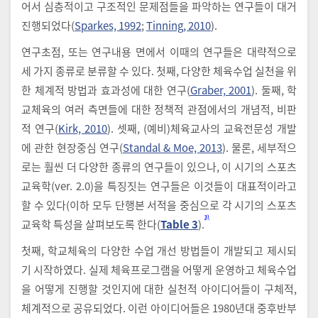
어서 심층적이고 구조적인 문제점들을 파악하는 연구들이 대거
진행되었다(
Sparkes, 1992
;
Tinning, 2010
).
연구초점, 또는 연구내용 면에서 이때의 연구들은 대략적으로
세 가지 종류로 분류할 수 있다. 첫째, 다양한 체육수업 실천을 위
한 체계적 방법과 효과성에 대한 연구(
Graber, 2001
). 둘째, 학
교체육의 여러 측면들에 대한 정책적 관점에서의 개념적, 비판
적 연구(
Kirk, 2010
). 셋째, (예비)체육교사의 교육전문성 개발
에 관한 현장중심 연구(
Standal & Moe, 2013
). 물론, 세부적으
로는 훨씬 더 다양한 종류의 연구들이 있으나, 이 시기의 스포츠
교육학(ver. 2.0)을 특징짓는 연구들은 이것들이 대표적이라고
할 수 있다(이하 모두 단행본 서적을 중심으로 각 시기의 스포츠
3)
교육학 특성을 살펴보도록 한다(
Table 3
).
첫째, 학교체육의 다양한 수업 개선 방법들이 개발되고 제시되
기 시작하였다. 실제 체육프로그램을 어떻게 운영하고 체육수업
을 어떻게 진행할 것인지에 대한 실천적 아이디어들이 구체적,
체계적으로 공유되었다. 이런 아이디어들은 1980년대 중후반부