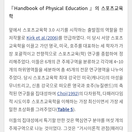
『Handbook of Physical Education 』의 스포츠교육
학
앞에서 스포츠교육학 3.0 시기를 시작하는 출발점의 역할을 한
저작물로
Kirk et al.(2006)
를 언급하였다. 이 당시 서양 스포츠
교육학을 이끌고 가던 영국, 미국, 호주를 대표하는 세 학자가 가
장 포괄적이고 전향적으로 스포츠교육(학) 연구를 종합하여 정
리해주었다. 이들은 6개의 큰 주제구역을 분류하고 각각에 4~10
개의 하위영역들을 세분하여 총 45개의 전문 연구영역을 나누어
주었다. 당시 스포츠교육학 최대 강국인 미국(캐나다)의 아성을
무너트리고, 신흥 강국으로 떠오른 영국과 호주(뉴질랜드)의 축
적된 연구들을 집대성하여
Choi(1992)
의 다차원적, 다패러다임
적 시도이후 스포츠교육학을 이해하는 가장 최신이면서 가장 세
밀한 초상화를 그려주었다(
Table 5
).
이들의 집대성에서 특기할 만한 것은 핵심연구 분야를 여섯 개의
주제구역으로 나눈 것이었다. 그것은 “거시이론적 관점(패러다