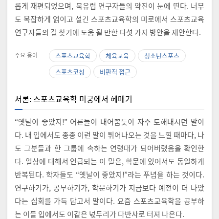
롭게 재편되었으며, 북유럽 연구자들의 약진이 눈에 띤다. 너무
도 복잡하게 얽이고 설긴 스포츠교육학의 미로에서 스포츠교육
연구자들의 길 찾기에 도움 될 만한 다섯 가지 방안을 제안한다.
주요 용어
스포츠교육학
체육교육
청소년스포츠
스포츠코칭
비판적 접근
서론: 스포츠교육학 미궁에서 헤매기
“옛날이 좋았지!” 어른들이 내어뿜듯이 자주 토해내시던 말이
다. 내 입에서도 종종 이런 말이 튀어나오는 것을 느낄 때마다, 나
도 그분들과 한 그룹에 속하는 연령대가 되어버렸음을 확인한
다. 일상에 대해서 언급되는 이 말은, 학문에 있어서도 동일하게
반복된다. 학자들도 “옛날이 좋았지!”라는 푸념을 하는 것이다.
연구하기가, 공부하기가, 학문하기가 지금보다 예전이 더 나았
다는 심회를 가득 담고서 말이다. 요즘 스포츠교육학을 공부하
는 이들 입에서도 이같은 넋두리가 다반사로 터져 나온다.