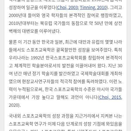
성장하여 일군을 이루었다(
Choi, 2003
;
Tinning, 2010
). 그리고
2000년대 들어와 영국 학자들의 본격적인 참여로 팽창하였고,
2010년대부터는 북유럽 국가들의 동참으로 약 50년 만에 상전
벽해의 대변모를 이루어냈다.
물론 이 기간 동안 한국과 일본, 최근에 대만과 유럽의 몇몇 나라
들에서도 스포츠교육학은 괄목할만한 성장을 보여주었다. 특히
우리나라는 1992년 한국스포츠교육학회를 창립하여 본격적이
고 체계적인 학술분야로서의 발전을 이끌어내어 왔다. 지난 30
여 년간 매년 정기 학술지를 발간하였고 국제학술대회를 개최하
였으며 현장교사연구자들의 적극적 참여를 독려하였다. 이런 노
력이 누적됨으로써, 한국 스포츠교육학의 수준은 아시아 국가들
가운데에서 가장 높다고 말해도 과언이 아니다(
Choi, 2015
,
2020).
국내외 스포츠교육학의 성장 과정을 지근거리에서 지켜본 나는
스포츠교육학 연구가 이제 다음 단계로의 성장 기점에 와있음을