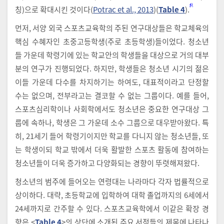
4)
칭)으로 확대시킨 것이다(
Potrac et al., 2013
)(
Table 4
).
먼저, 서양 외국 스포츠교육학의 주된 연구대상들은 학교체육의
핵심 수혜자인 초중고등학생(주로 초등학생)들이었다. 청소년
들 가운데 학령기에 있는 학교안의 학생들을 대상으로 거의 대부
분의 연구가 진행되었다. 하지만, 학생들은 청소년 시기의 젊은
이들 가운데 다수를 차지하기는 하여도, 대표적이라고 단정할
수는 없으며, 전부라고는 결코할 수 없는 그룹이다. 예를 들어,
스포츠심리학이나 사회학에서도 청소년은 중요한 연구대상 그
룹에 속하나, 학생은 그 가운데 소수 그룹으로 대우받아왔다. 특
히, 21세기 들어 학령기이지만 학교를 다니지 않는 청소년들, 또
는 학생이되 학교 밖에서 더욱 활발한 스포츠 활동에 참여하는
청소년들이 더욱 증가하고 다양화되는 경향이 뚜렷해져왔다.
청소년의 범주에 들어오는 연령대는 나라마다 각자 법률적으로
상이하다. 대략, 초등학교에 입학하여 대학 졸업까지의 6세에서
24세까지로 간주할 수 있다. 스포츠교육학에서 이같은 확장 경
향은 <
Table 4
>의 상단에 소개된 주요 서적들의 제목에 나타나