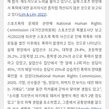
해 법적·제도적으로 노력을 펼치고 있으나, 실제 스포츠 현장에
서 폭력에 대한 윤리의식은 좀처럼 개선되지 않은 것으로 보고되
고 있다(
Lim & Lim, 2022
).
스포츠폭력 문제와 관련해 National Human Rights
Commission (국가인권위원회) 스포츠인권 특별조사단 보고
서(2022)에 따르면 스포츠계 폭력 사건으로 인해 학폭투·미투
운동을 벌인 이후에도 폭력이 발생하고 있는 것으로 나타났다.
실제 현장에서 실업선수 31.2%, 대학생 29.4%, 초등학생
26.2%, 고등학생 22.1%, 중학생 20.2%의 순으로 폭력이 발생
하고 있었고, 실업선수 집단에서 ‘한 달에 1-2회’라는 응답이
45%, ‘거의 매일’이라는 응답이 25%로 상습적인 폭력의 양태를
확인할 수 있었다(National Human Rights Commission,
2020). 가령, 선수들은 “등, 엉덩이, 허벅지 안 보이는 데만 때리
는 거예요”, “20분 동안 락커룸에 갇혀서 맞아본 경험도 있고”,
“소리를 지르면서 하키채로 때려서 헬멧이 깨진 애가 2명 정도
있고” 등의 피해 경험을 호소하였고, 그중에서 공황장애를 앓으
며 선수 생활을 그만둔 경우도 있다고 밝혔다(
Sports Ethics