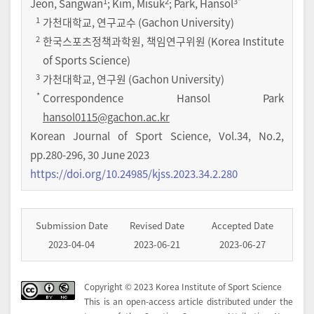
1
2
3
*
Jeon, Sangwan
; Kim, Misuk
; Park, Hansol
1
가천대학교, 연구교수 (Gachon University)
2
한국스포츠정책과학원, 책임연구위원 (Korea Institute
of Sports Science)
3
가천대학교, 연구원 (Gachon University)
*
Correspondence Hansol Park
hansol0115@gachon.ac.kr
Korean Journal of Sport Science
,
Vol.
34
,
No.
2
,
pp.
280-296
,
30 June 2023
https://doi.org/10.24985/kjss.2023.34.2.280
Submission Date
Revised Date
Accepted Date
2023-04-04
2023-06-21
2023-06-27
Copyright © 2023 Korea Institute of Sport Science
This is an open-access article distributed under the