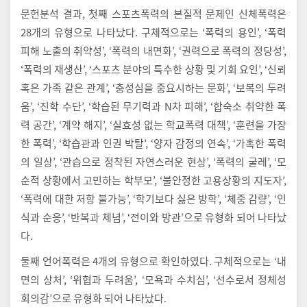
문헌분석 결과, 첫째 스포츠폭력의 본질적 문제인 신체폭력은
28개의 유형으로 나타났다. 구체적으로는 ‘폭력의 용인’, ‘폭력
피해 노출의 취약성’, ‘폭력의 내면화’, ‘권력으로 폭력의 정당성’,
‘폭력의 재생산’, ‘스포츠 분야의 특수한 상황 및 기회 요인’, ‘신뢰
혹은 가족 같은 관계’, ‘충성심을 중요시하는 문화’, ‘보복의 두려
움’, ‘진학 수단’, ‘학습된 무기력과 N차 피해’, ‘합숙소 취약한 폭
력 공간’, ‘계약 해지’, ‘실효성 없는 학교폭력 대책’, ‘훈련을 가장
한 폭력’, ‘학습관과 인권 박탈’, ‘양자 감정의 연속’, ‘가혹한 폭력
의 일상’, ‘관습으로 정착된 자연스러운 현상’, ‘폭력의 굴레’, ‘모
순적 상황에서 고민하는 학부모’, ‘불안정한 고용상황의 지도자’,
‘폭력에 대한 저항 불가능’, ‘학기보다 싫은 방학’, ‘체중 감량’, ‘인
식과 순응’, ‘반복과 체념’, ‘전이와 방관’으로 유형화 되어 나타났
다.
둘째 언어폭력은 4개의 유형으로 확인하였다. 구체적으로는 ‘내
면의 상처’, ‘위협과 두려움’, ‘모욕과 수치심’, ‘선수로서 정체성
회의감’으로 유형화 되어 나타났다.