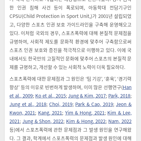
한 인권 침해 사건 등이 폭로되며, 아동학대 전담기구인
CPSU(Child Protection in Sport Unit,)가 2001년 설립되었
고, 다양한 스포츠 인권 보호 가이드라인을 구축해 운영해오고
있다. 이처럼 국외의 경우, 스포츠폭력에 대해 본질적 문제점을
규명하여, 사회적 제도를 문화적 환경에 맞추어 구축함으로써
스포츠 인권 보호와 증진을 적극적으로 이행하고 있다. 이에 국
내에서도 한국만의 고질적인 문화에 맞추어 스포츠의 본질적 문
제를 규명하고, 개선할 수 있는 사회적 노력이 더욱 필요하다.
스포츠폭력에 대한 문제점과 그 원인은 ‘팀 기강’, ‘훈육’, ‘경기력
향상’ 등의 이유로 빈번하게 발생하며, 이미 많은 선행연구(
Han
et al., 2009
;
Ko et al., 2015
;
Jung & Kim, 2017
;
Park, 2018
;
Jung et al., 2018
;
Choi, 2019
;
Park & Cao, 2019
;
Jeon &
Kwon, 2021
;
Kang, 2021
;
Yim & Hong, 2021
;
Kim & Lee,
2021
;
Jung & Shon, 2022
;
Kim & Hong, 2022
;
Nam, 2022
등)에서 스포츠폭력에 관한 문제점과 그 발생 원인을 연구해왔
다. 그 결과, 학계에서 스포츠폭력의 문제점과 발생 원인에 대해