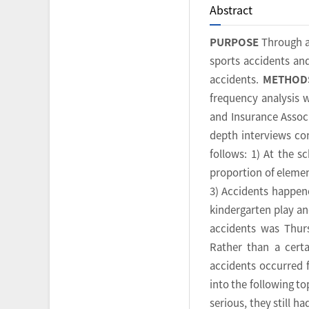
Abstract
PURPOSE
Through an
sports accidents an
accidents.
METHOD
frequency analysis 
and Insurance Associ
depth interviews co
follows: 1) At the s
proportion of elemen
3) Accidents happene
kindergarten play an
accidents was Thur
Rather than a cert
accidents occurred f
into the following t
serious, they still 