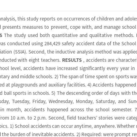
alysis, this study reports on occurrences of children and adole
d presents measures to prevent, cope with, and manage school
S
The study used both quantitative and qualitative methods. F
was conducted using 284,429 safety accident data of the School
ation (SSIA). Second, the inductive analysis method was applied
nducted with eight teachers.
RESULTS
, accidents are character
chool level, accidents have increased significantly every year in 
tary and middle schools. 2) The span of time spent on sports was
d at playgrounds and auxiliary facilities. 4) Accidents happened
d ball sports in schools. 5) The descending order of days with t
sday, Tuesday, Friday, Wednesday, Monday, Saturday, and Sun
ain month, accidents happened across the school semester. 7
rom 10 a.m. to 2 p.m. Second, field teachers’ stories were cate
opics. 1) School accidents can occur anytime, anywhere. Whether 
had the burden of inevitable accidents. 2) Required: were prompt r