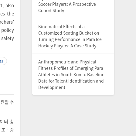
Soccer Players: A Prospective
t; also
Cohort Study
res the
achers’
Kinematical Effects of a
 policy
Customized Seating Bucket on
 safety
Turning Performance in Para Ice
Hockey Players: A Case Study
ts
Anthropometric and Physical
Fitness Profiles of Emerging Para
Athletes in South Korea: Baseline
Data for Talent Identification and
Development
지원할 수
데이터 총
해 초ㆍ중