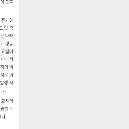
같이 도출
게 증가하
학교 및 중
으로 나타
사고 행동
) 요일에
에 따라서
까지의 비
가지로 범
 발생 시
다.
인 교사의
결과를 도
였다.