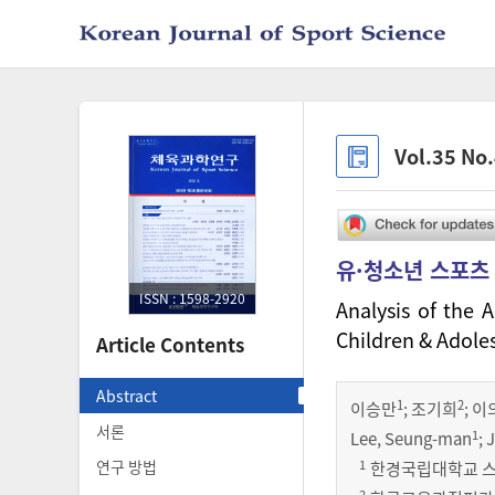
Vol.35 No
유·청소년 스포츠
ISSN : 1598-2920
Analysis of the 
Children & Adole
Article Contents
Abstract
1
2
이승만
;
조기희
;
이
서론
1
Lee, Seung-man
; 
1
연구 방법
한경국립대학교 스포츠과
2