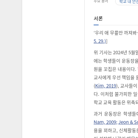
주요 용어
학교 내 안
서론
‘우리 애 무릎만 까져봐
5. 29.)
]
위 기사는 2024년 5
에는 학생들이 운동장을
원을 꼬집은 내용이다.
교사에게 우선 책임을 
(
Kim, 2019
), 교사들
다. 이처럼 불가피한 
학교 교육 활동은 위축
과거 운동장은 학생들
Nam, 2009;
Jeon & S
용을 꾀하고, 신체활동