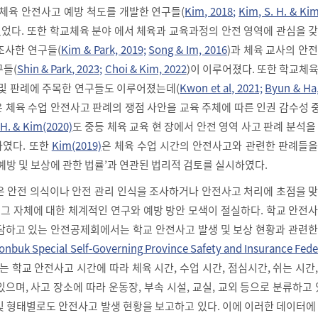
 체육 안전사고 예방 척도를 개발한 연구들(
Kim, 2018;
Kim, S. H. & Kim
있었다. 또한 학교체육 분야 에서 체육과 교육과정의 안전 영역에 관심을 
조사한 연구들(
Kim & Park, 2019;
Song & Im, 2016
)과 체육 교사의 안
구들(
Shin & Park, 2023;
Choi & Kim, 2022
)이 이루어졌다. 또한 학교체
 및 판례에 주목한 연구들도 이루어졌는데(
Kwon et al, 2021;
Byun & Ha,
은 체육 수업 안전사고 판례의 쟁점 사안을 교육 주체에 따른 인권 감수성
 H. & Kim(2020)
도 중등 체육 교육 현 장에서 안전 영역 사고 판례 분석을
하였다. 또한
Kim(2019)
은 체육 수업 시간의 안전사고와 관련한 판례들을
예방 및 보상에 관한 법률’과 연관된 법리적 검토를 실시하였다.
은 안전 의식이나 안전 관리 인식을 조사하거나 안전사고 처리에 초점을 
 그 자체에 대한 체계적인 연구와 예방 방안 모색이 절실하다. 학교 안전
담하고 있는 안전공제회에서는 학교 안전사고 발생 및 보상 현황과 관련한
onbuk Special Self-Governing Province Safety and Insurance Fede
는 학교 안전사고 시간에 따라 체육 시간, 수업 시간, 점심시간, 쉬는 시간
으며, 사고 장소에 따라 운동장, 부속 시설, 교실, 교외 등으로 분류하고 
및 형태별로도 안전사고 발생 현황을 보고하고 있다. 이에 이러한 데이터에