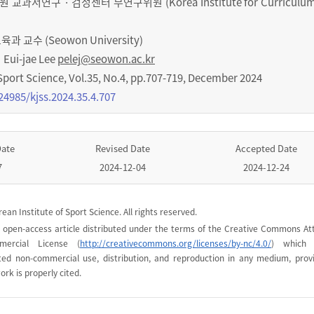
서연구 · 검정센터 부연구위원 (Korea Institute for Curriculum
교수 (Seowon University)
Eui-jae Lee
pelej@seowon.ac.kr
Sport Science
,
Vol.
35
,
No.
4
,
pp.
707-719
,
December 2024
24985/kjss.2024.35.4.707
Date
Revised Date
Accepted Date
7
2024-12-04
2024-12-24
ean Institute of Sport Science. All rights reserved.
n open-access article distributed under the terms of the Creative Commons Att
mercial License (
http://creativecommons.org/licenses/by-nc/4.0/
) which 
cted non-commercial use, distribution, and reproduction in any medium, prov
ork is properly cited.