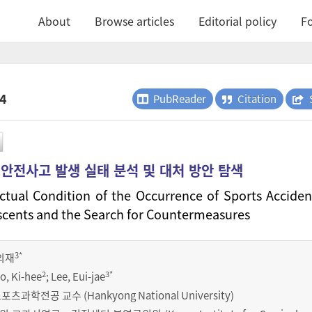
About
Browse articles
Editorial policy
Fo
.4
PubReader
Citation
 안전사고 발생 실태 분석 및 대처 방안 탐색
Actual Condition of the Occurrence of Sports Acciden
scents and the Search for Countermeasures
3
*
의재
2
3
*
Jo, Ki-hee
; Lee, Eui-jae
학전공 교수 (Hankyong National University)