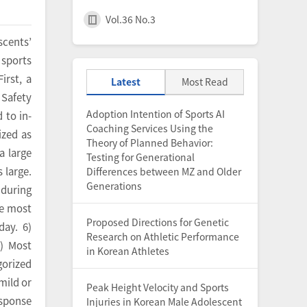
Vol.36 No.3
scents’
 sports
irst, a
Latest
Most Read
 Safety
Adoption Intention of Sports AI
 to in-
Coaching Services Using the
ized as
Theory of Planned Behavior:
a large
Testing for Generational
 large.
Differences between MZ and Older
Generations
 during
he most
Proposed Directions for Genetic
day. 6)
Research on Athletic Performance
) Most
in Korean Athletes
gorized
mild or
Peak Height Velocity and Sports
esponse
Injuries in Korean Male Adolescent