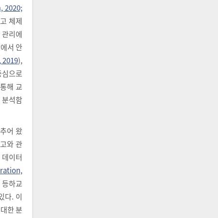
, 2020;
갖고 체제
전 관리에
육에서 안
 2019
),
 중심으로
 통해 교
 분석함
맞추어 왔
사고와 관
 데이터
ration,
, 등하교
있다. 이
 대한 분