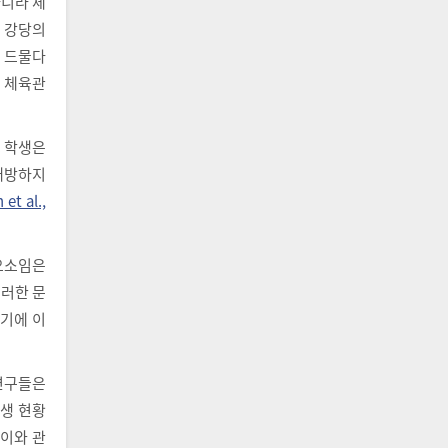
아니라 체
적 강당의
는 드물다
교 체육관
. 학생은
개방하지
et al.,
요소임은
이러한 문
되기에 이
연구들은
발생 현황
 이와 관