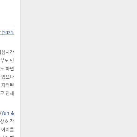
 (2024.
 점심시간
학부모 민
도 하면
이 있으나
로 지적된
로 인해
(
Yun &
 상호 작
 아이들