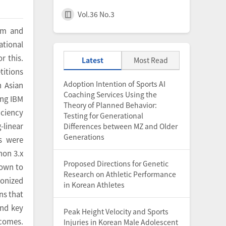
Vol.36 No.3
am and
ational
r this.
Latest
Most Read
titions
Adoption Intention of Sports AI
n Asian
Coaching Services Using the
ing IBM
Theory of Planned Behavior:
iciency
Testing for Generational
-linear
Differences between MZ and Older
Generations
s were
hon 3.x
Proposed Directions for Genetic
own to
Research on Athletic Performance
ronized
in Korean Athletes
ns that
and key
Peak Height Velocity and Sports
tcomes.
Injuries in Korean Male Adolescent