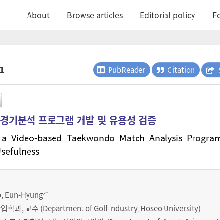
About
Browse articles
Editorial policy
Fo
.1
PubReader
Citation
 경기분석 프로그램 개발 및 유용성 검증
 a Video-based Taekwondo Match Analysis Progra
Usefulness
2
*
o, Eun-Hyung
 교수 (Department of Golf Industry, Hoseo University)