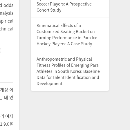
Soccer Players: A Prospective
nd odds
Cohort Study
alysis
pirical
Kinematical Effects of a
chnical
Customized Seating Bucket on
Turning Performance in Para Ice
Hockey Players: A Case Study
Anthropometric and Physical
Fitness Profiles of Emerging Para
Athletes in South Korea: Baseline
Data for Talent Identification and
Development
 개정 이
 데 있
프리 여자
1.9.0을