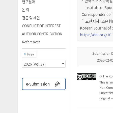
한국스포츠과학원 스포
연구결과
Institute of Spo
논 의
*
Correspondence
결론 및 제언
*
교신저자:
조은형
CONFLICT OF INTEREST
Korean Journal of 
AUTHOR CONTRIBUTION
https://doi.org/10.
References
Submission 
Prev
2026-02-0
2026 (Vol.37)
© The Kor
This is a
e-Submission
Non-Com
unrestri
original w