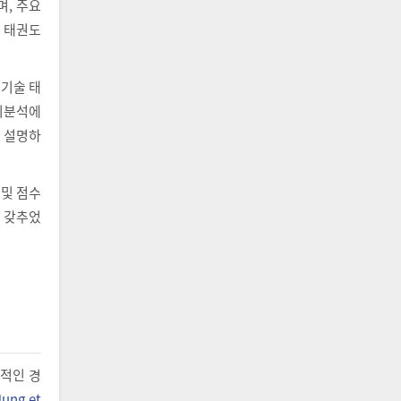
, 주요
된 태권도
 기술 태
경기분석에
게 설명하
 및 점수
 갖추었
공적인 경
Jung et