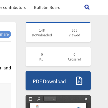
r contributors
Bulletin Board
148
365
Share
Downloaded
Viewed
0
0
KCI
Crossref
m and
PDF Download