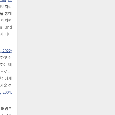
 정보처리
련을 통해
. 이처럼
 and
에서 나타
., 2022;
해하고 선
하는 데
적으로 파
선수에게
 기술 선
, 2004;
은 태권도