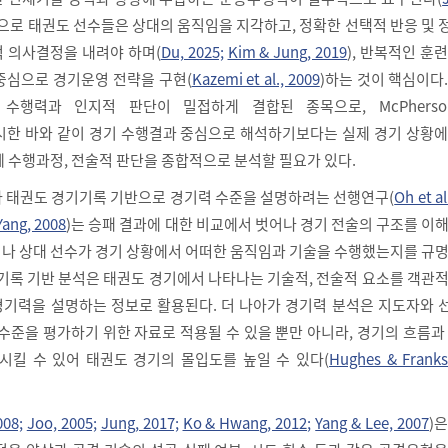
성으로 태권도 선수들은 상대의 움직임을 지각하고, 정확한 선택적 반응 및
 의사결정을 내려야 하며(
Du, 2025;
Kim & Jung, 2019
), 반복적인 훈
중심으로 경기운영 전략을 구현(
Kazemi et al., 2009
)하는 것이 핵심이다
수행력과 인지적 판단이 밀접하게 결합된 종목으로, McPherson
제시한 바와 같이 경기 수행결과 중심으로 해석하기보다는 실제 경기 상황
께 수행과정, 전술적 판단을 종합적으로 분석할 필요가 있다.
 태권도 경기기록 기반으로 경기력 수준을 설명하려는 선행연구(
Oh et al
Yang, 2008
)는 승패 결과에 대한 비교에서 벗어나 경기 전술의 구조를 이
나 상대 선수가 경기 상황에서 어떠한 움직임과 기술을 수행했는지를 규명
 기록 기반 분석은 태권도 경기에서 나타나는 기술적, 전술적 요소를 객관
기력을 설명하는 정보로 활용된다. 더 나아가 경기력 분석은 지도자와 
수준을 평가하기 위한 자료로 적용될 수 있을 뿐만 아니라, 경기의 흐름과
시킬 수 있어 태권도 경기의 몰입도를 높일 수 있다(
Hughes & Franks
008;
Joo, 2005;
Jung, 2017;
Ko & Hwang, 2012;
Yang & Lee, 2007
)