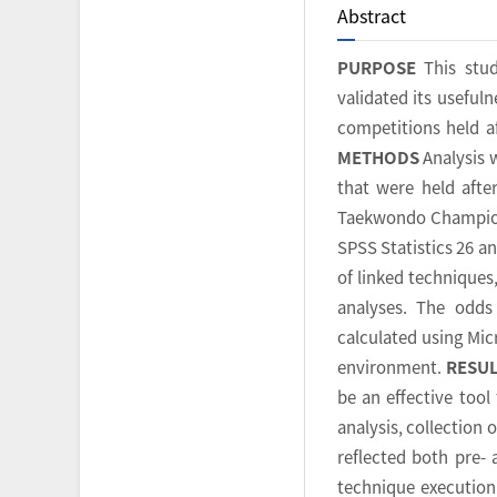
Abstract
PURPOSE
This stud
validated its useful
competitions held af
METHODS
Analysis 
that were held afte
Taekwondo Champions
SPSS Statistics 26 a
of linked techniques
analyses. The odds
calculated using Mic
environment.
RESU
be an effective tool
analysis, collection 
reflected both pre- 
technique execution 