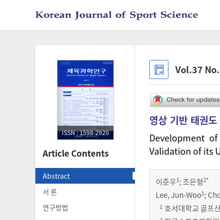
Vol.37 No
영상 기반 태권도
ISSN : 1598-2920
Development of
Validation of its 
Article Contents
Abstract
1
2
*
이준우
;
조은형
서 론
1
Lee, Jun-Woo
; Ch
1
연구방법
호서대학교 골프산업학과,
2