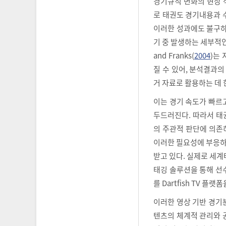
경기규칙 변화의 현장 
로 태권도 경기내용과 
이러한 성과에도 불구하
기 중 발생하는 세부적인
and Franks(
2004
)는
질 수 있어, 분석결과의
거 자료로 활용하는 데
이는 경기 속도가 빠르
두드러진다. 따라서 태
의 주관적 판단에 의존
이러한 필요성에 부응하
받고 있다. 실제로 세계
태깅 솔루션을 통해 선수
를 Dartfish TV 
이러한 영상 기반 경기분
텐츠의 체계적 관리와 