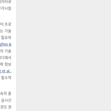
 데이터로
부각시킬
퓨터 프로
되는 기술
이 필요하
ghes &
가의 기술
어디에서
 입력 정보
 et al.,
어 필수적
연속적 종
장 실시간
태권도 경