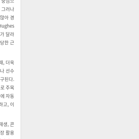
을 중심으
. 그러나
 많아 경
ughes
과가 달라
타당한 근
때, 더욱
나 선수
구된다.
로 주목
시에 자동
하고, 이
재생, 콘
현장 활용