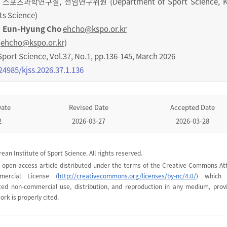
츠과학연구실, 선임연구위원 (Department of Sport Science, K
rts Science)
Eun-Hyung Cho
ehcho@kspo.or.kr
(
ehcho@kspo.or.kr
)
Sport Science
,
Vol.
37
,
No.
1
,
pp.
136-145
,
March 2026
24985/kjss.2026.37.1.136
Date
Revised Date
Accepted Date
2
2026-03-27
2026-03-28
ean Institute of Sport Science. All rights reserved.
n open-access article distributed under the terms of the Creative Commons Att
mercial License (
http://creativecommons.org/licenses/by-nc/4.0/
) which 
cted non-commercial use, distribution, and reproduction in any medium, prov
ork is properly cited.