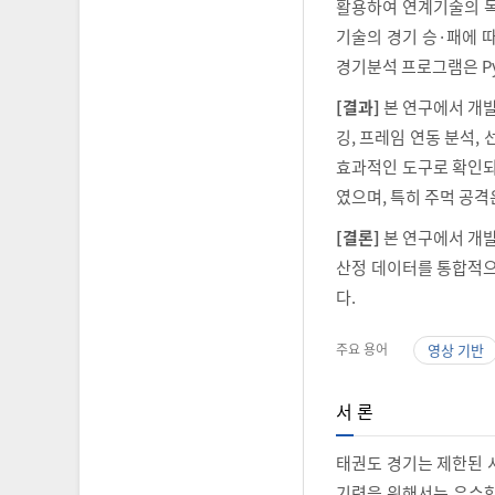
활용하여 연계기술의 독
기술의 경기 승·패에 따
경기분석 프로그램은 Py
[결과]
본 연구에서 개발
깅, 프레임 연동 분석,
효과적인 도구로 확인되었
였으며, 특히 주먹 공
[결론]
본 연구에서 개발
산정 데이터를 통합적으
다.
주요 용어
영상 기반
서 론
태권도 경기는 제한된 
기력을 위해서는 우수한