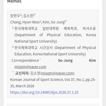
Memes
1
2
*
장현우
;
김소정
1
2
*
Chang, Hyun-Woo
; Kim, So-Jung
1
한국체육대학교 일반대학원 체육학과, 박사수료
(Department of Physical Education, Korea
National Sport University)
2
한국체육대학교 시간강사 (Department of Physical
Education, Korea National Sport University)
*
Correspondence
So-Jung Kim
misqm@naver.com
*
교신저자:
김소정(
misqm@naver.com
)
Korean Journal of Sport Science
,
Vol.
37
,
No.
1
,
pp.
25-
35
,
March 2026
https://doi.org/10.24985/kjss.2026.37.1.25