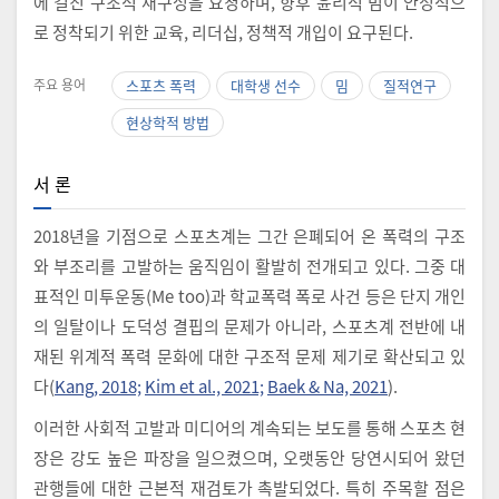
에 걸친 구조적 재구성을 요청하며, 향후 윤리적 밈이 안정적으
로 정착되기 위한 교육, 리더십, 정책적 개입이 요구된다.
주요 용어
스포츠 폭력
대학생 선수
밈
질적연구
현상학적 방법
서 론
2018년을 기점으로 스포츠계는 그간 은폐되어 온 폭력의 구조
와 부조리를 고발하는 움직임이 활발히 전개되고 있다. 그중 대
표적인 미투운동(Me too)과 학교폭력 폭로 사건 등은 단지 개인
의 일탈이나 도덕성 결핍의 문제가 아니라, 스포츠계 전반에 내
재된 위계적 폭력 문화에 대한 구조적 문제 제기로 확산되고 있
다(
Kang, 2018;
Kim et al., 2021;
Baek & Na, 2021
).
이러한 사회적 고발과 미디어의 계속되는 보도를 통해 스포츠 현
장은 강도 높은 파장을 일으켰으며, 오랫동안 당연시되어 왔던
관행들에 대한 근본적 재검토가 촉발되었다. 특히 주목할 점은