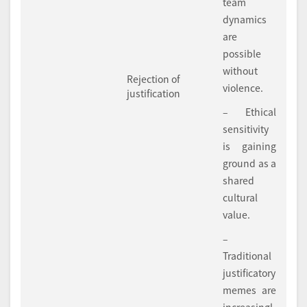
team
dynamics
are
possible
without
Rejection of
violence.
justification
– Ethical
sensitivity
is gaining
ground as a
shared
cultural
value.
–
Traditional
justificatory
memes are
increasingl