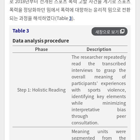
로 2018년부터 전개된 스포츠 폭력 고발 사건을 계기로 스포츠
폭력을 정당화하던 밈에서 폭력에 대항하는 윤리적 밈으로 전환
되는 과정을 해석하였다(Table
3
).
Table 3
새창으로 보기
Data analysis procedure
Phase
Description
The researcher repeatedly
read the transcribed
interviews to grasp the
overall meaning of
participants’ experiences
Step 1: Holistic Reading
with sports violence,
identifying key elements
while minimizing
interpretative bias
through peer
consultation.
Meaning units were
segmented from the