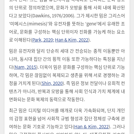
의 단위로 정의하였으며, 문화가 모방을 통해 사회 내에 확산된
다고 보았다(Dawkins, 1976/2006). 그가 제시한 밈은 그리스어
‘미메시스(mimesis)’와 유전자를 뜻하는 ‘gene’에서 유래한 조
어로, 문화를 구성하는 핵심 단위이자 진화를 가능케 하는 요소
로 이해된다(
Park, 2020;
Han & Kim, 2022
).
밈은 유전자와 달리 단순히 세대 간 전승되는 종적 이동뿐만 아
니라, 동시대 집단 간의 횡적 이동 또한 가능하다는 특징을 지닌
다(
Nam, 2015
). 더욱이 밈은 문화를 구성하는 핵심 단위로 기능
하며, 각 밈은 끊임없이 복제되고 생존을 위해 서로 경쟁하는 과
정을 거치게 된다(
Shin, 2020
). 즉 밈은 정보 전달이나 유희적 컨
텐츠가 아니라, 반복과 모방을 통해 사회 인식과 가치 체계에 내
면화되는 문화 복제의 동력으로 작동한다.
최근 밈은 디지털 미디어를 매개로 더욱 가속화되며, 단지 개인
의 감정 표현을 넘어 사회적 규범 형성과 집단 정체성 구축에 관
여하는 문화 기호로 기능하고 있다(
Han & Kim, 2022
). 그러나