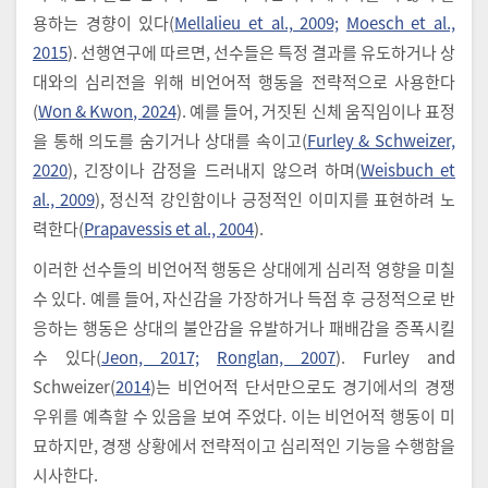
용하는 경향이 있다(
Mellalieu et al., 2009;
Moesch et al.,
2015
). 선행연구에 따르면, 선수들은 특정 결과를 유도하거나 상
대와의 심리전을 위해 비언어적 행동을 전략적으로 사용한다
(
Won & Kwon, 2024
). 예를 들어, 거짓된 신체 움직임이나 표정
을 통해 의도를 숨기거나 상대를 속이고(
Furley & Schweizer,
2020
), 긴장이나 감정을 드러내지 않으려 하며(
Weisbuch et
al., 2009
), 정신적 강인함이나 긍정적인 이미지를 표현하려 노
력한다(
Prapavessis et al., 2004
).
이러한 선수들의 비언어적 행동은 상대에게 심리적 영향을 미칠
수 있다. 예를 들어, 자신감을 가장하거나 득점 후 긍정적으로 반
응하는 행동은 상대의 불안감을 유발하거나 패배감을 증폭시킬
수 있다(
Jeon, 2017;
Ronglan, 2007
). Furley and
Schweizer(
2014
)는 비언어적 단서만으로도 경기에서의 경쟁
우위를 예측할 수 있음을 보여 주었다. 이는 비언어적 행동이 미
묘하지만, 경쟁 상황에서 전략적이고 심리적인 기능을 수행함을
시사한다.