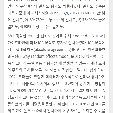
인의 연구참여자의 일치도 평가도 병행하였다. 일치도 수준은
다음 기준에 따라 해석하였다(
McHugh, 2012
). 1) 60% 미만: 낮
은 일치도, 2) 60~75%: 보통 수준의 일치도, 3) 75~90%: 좋은
일치도, 4) 90% 이상: 우수한 일치도.
보다 정밀한 코더 간 신뢰도 평가를 위해 Koo and Li(
2016
)의
가이드라인에 따라 ICC 분석도 추가로 실시하였다. ICC 분석에
서는 절대합치도(absolute agreement)를 고려한 이원확률효
과모형(2-way random effects model)을 사용하였으며, 이는
복수 코더가 동일 행동을 평가할 때 발생할 수 있는 체계적 오차
와 무작위 오차를 모두 고려하는 데 적합한 모델이다. 쉽게 말해,
ICC는 코더들이 코딩한 데이터가 수치적으로 얼마나 유사하게
나타나는지를 0과 1 사이의 값으로 표현하여 평가하는 방법이
다. 값이 0에 가까우면 코더들 간 평가가 서로 일치하지 않고 측
정오차가 크다는 것을 의미하고, 1에 가까울수록 코더들이 거의
동일한 평가를 내렸음을 뜻한다. 예컨대 ICC가 0.85라면 코더들
의 판단이 높은 수준에서 일치하여 연구 자료를 신뢰할 수 있음