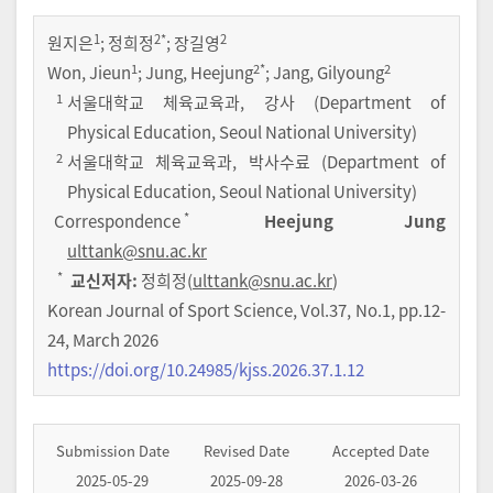
1
2
*
2
원지은
;
정희정
;
장길영
1
2
*
2
Won, Jieun
; Jung, Heejung
; Jang, Gilyoung
1
서울대학교 체육교육과, 강사 (Department of
Physical Education, Seoul National University)
2
서울대학교 체육교육과, 박사수료 (Department of
Physical Education, Seoul National University)
*
Correspondence
Heejung Jung
ulttank@snu.ac.kr
*
교신저자:
정희정(
ulttank@snu.ac.kr
)
Korean Journal of Sport Science
,
Vol.
37
,
No.
1
,
pp.
12-
24
,
March 2026
https://doi.org/10.24985/kjss.2026.37.1.12
Submission Date
Revised Date
Accepted Date
2025-05-29
2025-09-28
2026-03-26