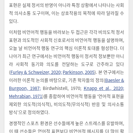
표현은 실제 정서의 반영이 아니라 특정 상황에서 나타나는 사회
적 의사소통 도구이며, 이는 상호작용의 목적에 따라 달라질 수
있다.
이처럼 비언어적 행동을 바라보는 두 접근은 각각 비의도적 정서
표현과 의도적인 사회적 신호로서의 비언어적 행동을 설명하며,
오늘 날 비언어적 행동 연구의 핵심 이론적 토대를 형성한다. 더
나아가 최근 연구에서는 비언어적 행동이 정서적 정보뿐만 아니
라 사회적 동기와 의도를 전달하는 도구로 간주하고 있다
(
Furley & Schweizer, 2020;
Parkinson, 2005
). 본 연구에서는
이러한 이론적 논의를 바탕으로, 기존 학자들의 정의(
Baesler &
Burgoon, 1987;
Birdwhistell, 1970;
Knapp et al., 2020;
Mehrabian, 1971
)를 종합하여 비언어적 행동을 ‘언어적 표현을
제외한 의도적(의식적), 비의도적(무의식적) 반응 및 의사소통
방식’으로 정의하였다.
경쟁적인 스포츠 환경은 선수들에게 높은 스트레스를 유발하며,
이 때 선수들은 언어적 표현보다 비언어적 메시지를 더 많이 활