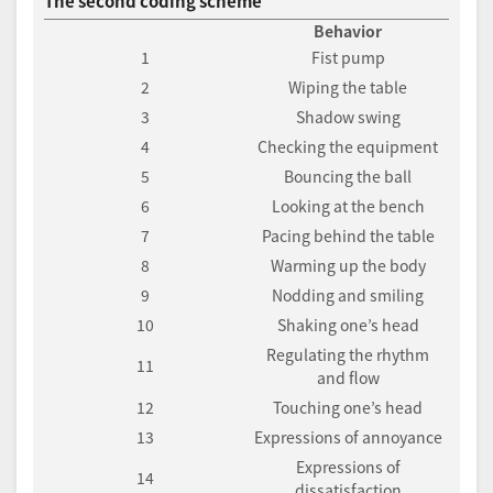
The second coding scheme
Behavior
1
Fist pump
2
Wiping the table
3
Shadow swing
4
Checking the equipment
5
Bouncing the ball
6
Looking at the bench
7
Pacing behind the table
8
Warming up the body
9
Nodding and smiling
10
Shaking one’s head
Regulating the rhythm
11
and flow
12
Touching one’s head
13
Expressions of annoyance
Expressions of
14
dissatisfaction