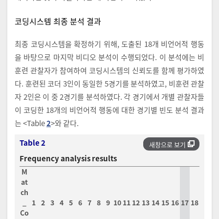
코딩시스템 최종 분석 결과
최종 코딩시스템을 확정하기 위해, 도출된 18개 비언어적 행동
을 바탕으로 마지막 비디오 분석이 수행되었다. 이 분석에는 비
훈련 관찰자가 참여하여 코딩시스템의 신뢰도를 함께 평가하였
다. 훈련된 코더 3인이 동일한 5경기를 분석하였고, 비훈련 관찰
자 2인은 이 중 2경기를 분석하였다. 각 경기에서 개별 관찰자들
이 코딩한 18개의 비언어적 행동에 대한 경기별 빈도 분석 결과
는 <Table
2
>와 같다.
Table 2
새창으로 보기
Frequency analysis results
M
at
ch
_
1
2
3
4
5
6
7
8
9
10
11
12
13
14
15
16
17
18
Co