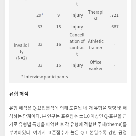
t
Therapi
29
*
9
Injury
.721
st
33
15
Injury
-
.687
Cancell
ation of
Athletic
33
16
-
Invalidi
contrac
trainer
ty
t
(N=2)
Office
33
15
Injury
-
worker
* Interview participants
유형 해석
유형 해석은 Q-요인분석에 의해 도출된 네 개 유형을 명명 및 해
석하는 단계이다. 본 연구는 표준점수 ±1.0 이상인 Q-표본을 근
거로 유형별 특징을 파악한 후 각 유형에 적합한 주제(theme)를
부여하였다. 여기서 표준점수가 높은 Q-표본일수록 강한 긍정