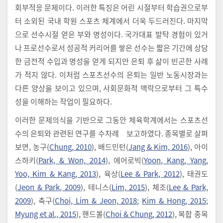
회부적응 문제이다. 이러한 특징은 어린 시절부터 학습권으로부
터 소외된 국내 학원 스포츠 체계에서 더욱 두드러진다. 마지막
으로 선수시절 얻은 부와 명성이다. 국가대표 발탁 경험이 있거
나 프로선수로서 성공적 커리어를 쌓은 선수는 짧은 기간에 상당
한 금전적 수입과 명성을 얻게 되지만 은퇴 후 삶이 빈곤한 사례
가 적지 않다. 이처럼 스포츠선수의 은퇴는 일반 노동시장과는
다른 양상을 보이고 있으며, 사회문화적 맥락으로부터 그 특수
성을 이해하는 작업이 필요하다.
이러한 문제의식을 기반으로 그동안 체육학계에서는 스포츠선
수의 은퇴와 관련된 연구를 수차례 보고하였다. 종목별로 살펴
보면, 농구(
Chung, 2010
), 배드민턴(
Jang & Kim, 2016
), 아이
스하키(
Park, & Won, 2014
), 에어로빅(
Yoon, Kang, Yang,
Yoo, Kim & Kang, 2013
), 육상(
Lee & Park, 2012
), 태권도
(
Jeon & Park, 2009
), 테니스(
Lim, 2015
), 체조(
Lee & Park,
2009
), 축구(
Choi, Lim & Jeon, 2018
;
Kim & Hong, 2015
;
Myung et al., 2015
), 핸드볼(
Choi & Chung, 2012
), 복합 종목