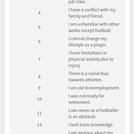
job I like.
I have a conflict with my
4
family and friend.
I am unfamiliar with other
5
works except football.
I cannot change my
6
lifestyle as a player.
I have limitations in
7
physical activity due to
injury.
There is a social bias
8
towards athletes.
9
I am old to reemployment.
I was not ready for
10
retirement.
Low career as a footballer
11
is an obstacle.
12
I lack basic knowledge.
I am anxious about my