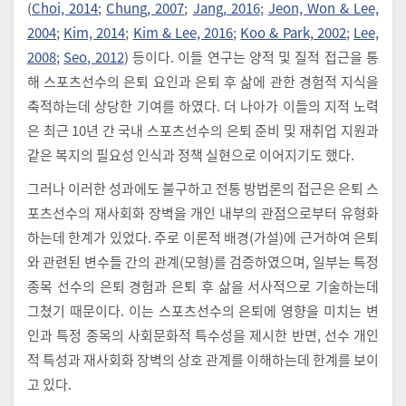
(
Choi, 2014
;
Chung, 2007
;
Jang, 2016
;
Jeon, Won & Lee,
2004
;
Kim, 2014
;
Kim & Lee, 2016
;
Koo & Park, 2002
;
Lee,
2008
;
Seo, 2012
) 등이다. 이들 연구는 양적 및 질적 접근을 통
해 스포츠선수의 은퇴 요인과 은퇴 후 삶에 관한 경험적 지식을
축적하는데 상당한 기여를 하였다. 더 나아가 이들의 지적 노력
은 최근 10년 간 국내 스포츠선수의 은퇴 준비 및 재취업 지원과
같은 복지의 필요성 인식과 정책 실현으로 이어지기도 했다.
그러나 이러한 성과에도 불구하고 전통 방법론의 접근은 은퇴 스
포츠선수의 재사회화 장벽을 개인 내부의 관점으로부터 유형화
하는데 한계가 있었다. 주로 이론적 배경(가설)에 근거하여 은퇴
와 관련된 변수들 간의 관계(모형)를 검증하였으며, 일부는 특정
종목 선수의 은퇴 경험과 은퇴 후 삶을 서사적으로 기술하는데
그쳤기 때문이다. 이는 스포츠선수의 은퇴에 영향을 미치는 변
인과 특정 종목의 사회문화적 특수성을 제시한 반면, 선수 개인
적 특성과 재사회화 장벽의 상호 관계를 이해하는데 한계를 보이
고 있다.