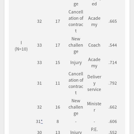
ge
ed
Cancell
ation of
Acade
32
17
.665
contrac
my
t
New
Ⅰ
33
17
challen
Coach
.544
(N=10)
ge
Acade
33
15
Injury
.714
my
Cancell
Deliver
ation of
31
11
y
.792
contrac
service
t
New
Ministe
32
16
challen
.662
r
ge
31
*
8
-
-
.606
P.E.
30
13
Injury
.552