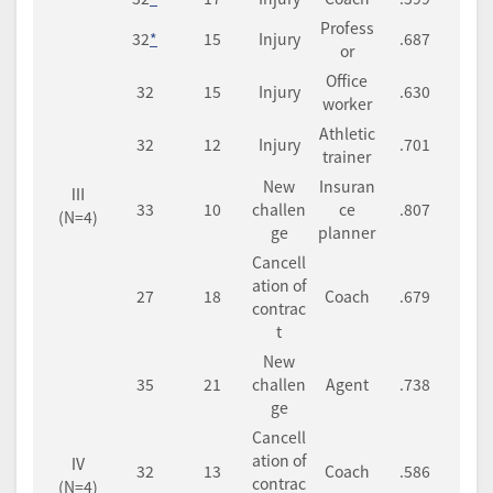
Profess
32
*
15
Injury
.687
or
Office
32
15
Injury
.630
worker
Athletic
32
12
Injury
.701
trainer
New
Insuran
Ⅲ
33
10
challen
ce
.807
(N=4)
ge
planner
Cancell
ation of
27
18
Coach
.679
contrac
t
New
35
21
challen
Agent
.738
ge
Cancell
ation of
Ⅳ
32
13
Coach
.586
contrac
(N=4)