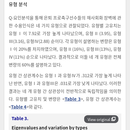
유형 분석
Q-요인분석을 통해 은퇴 프로축구선수들의 재사회화 장벽에 관
한 수용인식은 네 가지 유형으로 관찰되었다. 유형별 고유치는
유형Ⅰ이 7.92로 가장 높게 나타났으며, 유형Ⅱ(3.95), 유형
Ⅲ(3.16), 유형Ⅳ(2.88) 순이다. 각 유형이 설명하는 변량은 유형
Ⅰ이 20%를 차지하였으며, 유형Ⅱ(16%), 유형Ⅲ(13%), 유형
Ⅳ(11%) 순으로 나타났다. 결과적으로 이들 네 개 유형은 전체
변량의 60%를 설명하고 있다.
유형 간 상관계수는 유형Ⅰ과 유형Ⅳ가 .312로 가장 높게 나타
난 반면, 유형Ⅰ과 유형Ⅲ은 .031로 가장 낮게 나타났다. 이러한
결과는 네 개 유형 간 상관성이 전반적으로 독립적임을 의미한
다. 유형별 고유치 및 변량은 <
Table 3
>, 유형 간 상관계수는
<
Table 4
>와 같다.
Table 3.
View original
Eigenvalues and variation by types