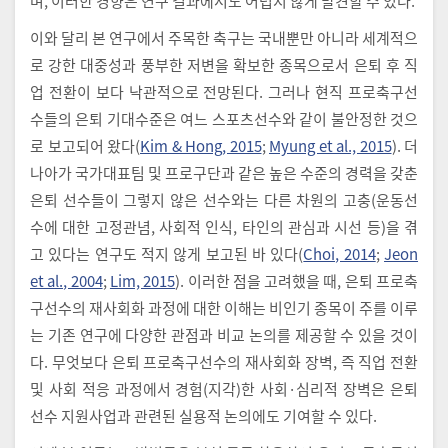
며, 이러한 경향은 연구 결과에서도 어렵지 않게 발견할 수 있다.
이와 달리 본 연구에서 주목한 축구는 국내뿐만 아니라 세계적으
로 강한 대중성과 풍부한 저변을 확보한 종목으로서 은퇴 후 직
업 전환이 보다 낙관적으로 전망된다. 그러나 현직 프로축구선
수들의 은퇴 기대수준은 여느 스포츠선수와 같이 불안정한 것으
로 보고되어 왔다(
Kim & Hong, 2015
;
Myung et al., 2015
). 더
나아가 국가대표팀 및 프로구단과 같은 높은 수준의 경력을 갖춘
은퇴 선수들이 그렇지 않은 선수와는 다른 차원의 고충(운동선
수에 대한 고정관념, 사회적 인식, 타인의 관심과 시선 등)을 겪
고 있다는 연구도 적지 않게 보고된 바 있다(
Choi, 2014
;
Jeon
et al., 2004
;
Lim, 2015
). 이러한 점을 고려했을 때, 은퇴 프로축
구선수의 재사회화 과정에 대한 이해는 비인기 종목이 주를 이루
는 기존 연구에 다양한 관점과 비교 논의를 제공할 수 있을 것이
다. 무엇보다 은퇴 프로축구선수의 재사회화 장벽, 즉 직업 전환
및 사회 적응 과정에서 경험(지각)한 사회·심리적 장벽은 은퇴
선수 지원사업과 관련된 실용적 논의에도 기여할 수 있다.