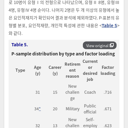
로 10명이 유형Ⅰ의 전형으로 나타났으며, 유형Ⅱ 8명, 유형Ⅲ
4명, 유형Ⅳ 4명 순이다. 나머지 2명은 두 개 이상의 유형에서 높
은 요인적재치가 확인되어 결과 분석에 제외하였다. P-표본의 유
형별 분포, 요인적재량, 개인적 특성에 관한 내용은 <
Table 5
>
와 같다.
Table 5.
View original
P-sample distribution by type and factor loading
Current
Retirem
Age
Career
or
Factor
Type
ent
(y)
(y)
desired
loading
reason
job
New
31
15
challen
Coach
.716
ge
Public
34
*
20
Military
.671
official
New
Self-
32
13
challen
employ
.623