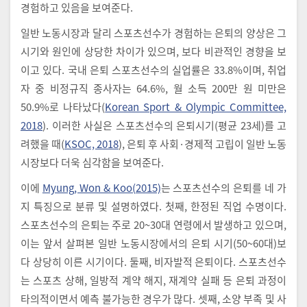
경험하고 있음을 보여준다.
일반 노동시장과 달리 스포츠선수가 경험하는 은퇴의 양상은 그
시기와 원인에 상당한 차이가 있으며, 보다 비관적인 경향을 보
이고 있다. 국내 은퇴 스포츠선수의 실업률은 33.8%이며, 취업
자 중 비정규직 종사자는 64.6%, 월 소득 200만 원 미만은
50.9%로 나타났다(
Korean Sport & Olympic Committee,
2018
). 이러한 사실은 스포츠선수의 은퇴시기(평균 23세)를 고
려했을 때(
KSOC, 2018
), 은퇴 후 사회·경제적 고립이 일반 노동
시장보다 더욱 심각함을 보여준다.
이에
Myung, Won & Koo(2015)
는 스포츠선수의 은퇴를 네 가
지 특징으로 분류 및 설명하였다. 첫째, 한정된 직업 수명이다.
스포츠선수의 은퇴는 주로 20~30대 연령에서 발생하고 있으며,
이는 앞서 살펴본 일반 노동시장에서의 은퇴 시기(50~60대)보
다 상당히 이른 시기이다. 둘째, 비자발적 은퇴이다. 스포츠선수
는 스포츠 상해, 일방적 계약 해지, 재계약 실패 등 은퇴 과정이
타의적이면서 예측 불가능한 경우가 많다. 셋째, 소양 부족 및 사