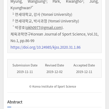
1
1
Myung, Wangsung
; Park, Kwangho
; Jung,
2
*
Kyunghwan
1
연세대학교, 강사 (Yonsei University)
2
연세대학교, 박사과정 (Yonsei University)
*
박광호(
pkh0977@gmail.com
).
체육과학연구Korean Journal of Sport Science
,
Vol.
31
,
No.
1
,
pp.
86-99
https://doi.org/10.24985/kjss.2020.31.1.86
Submission Date
Revised Date
Accepted Date
2019-11-11
2019-12-02
2019-12-11
© Korea Institute of Sport Science
Abstract