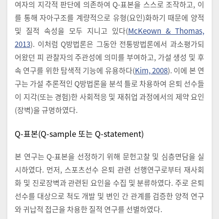
여자의 지각적 판단에 의존하여 Q-표본을 스스로 조작하고, 이
를 통해 자아구조를 계량적으로 유형(요인)화하기 때문에 양적
및 질적 속성을 모두 지니고 있다(
McKeown & Thomas,
2013
). 이처럼 Q방법론은 그동안 전통방법론에서 과소평가되
어왔던 피 관찰자의 주관성에 의미를 부여하고, 가설 생성 및 후
속 연구를 위한 탐색적 기능에 유용하다(
Kim, 2008
). 이에 본 연
구는 가설 추론적인 Q방법론을 분석 틀로 차용하여 은퇴 선수들
이 지각(또는 경험)한 사회적응 및 재취업 과정에서의 제약 요인
(장벽)을 규명하였다.
Q-표본(Q-sample 또는 Q-statement)
본 연구는 Q-표본을 선정하기 위해 문헌고찰 및 심층면담을 실
시하였다. 먼저, 스포츠선수 은퇴 관련 선행연구로부터 재사회
화 및 진로장벽과 관련된 요인을 수집 및 분류하였다. 주로 은퇴
선수를 대상으로 척도 개발 및 변인 간 관계를 검증한 양적 연구
와 귀납적 접근을 차용한 질적 연구를 선별하였다.