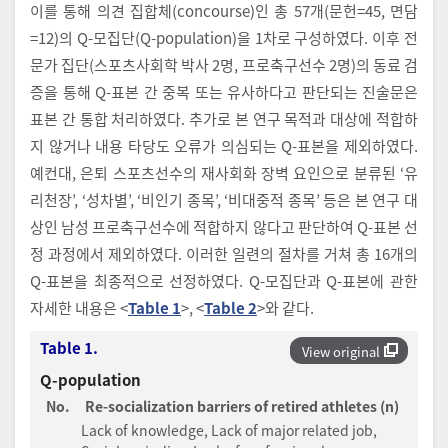
이를 통해 의견 집합체(concourse)인 총 57개(문헌=45, 면담
=12)의 Q-모집단(Q-population)을 1차로 구성하였다. 이후 전
문가 집단(스포츠사회학 박사 2명, 프로축구선수 2명)의 동료 검
증을 통해 Q-표본 간 중복 또는 유사하다고 판단되는 진술문은
표본 간 통합 처리하였다. 추가로 본 연구 목적과 대상에 적합하
지 않거나 내용 타당도 오류가 의심되는 Q-표본을 제외하였다.
예컨대, 은퇴 스포츠선수의 재사회화 장벽 요인으로 분류된 ‘유
리천장’, ‘성차별’, ‘비인기 종목’, ‘비대중적 종목’ 등은 본 연구 대
상인 남성 프로축구선수에 적합하지 않다고 판단하여 Q-표본 선
정 과정에서 제외하였다. 이러한 일련의 절차를 거쳐 총 16개의
Q-표본을 최종적으로 선정하였다. Q-모집단과 Q-표본에 관한
자세한 내용은 <
Table 1
>, <
Table 2
>와 같다.
Table 1.
View original
Q-population
No.
Re-socialization barriers of retired athletes (n)
Lack of knowledge, Lack of major related job,