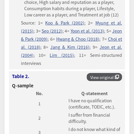
choice, High salary and reputation as a player,
Consumption habits during a player, Lifestyle,
Low career as a player, and Treatment at job (12)
Source: 1=
Koo & Park (2002)
; 2=
Myung et al.
(2015)
; 3=
Seo (2012)
; 4=
Yoon et al. (2013)
; 5=
Jeon
& Park (2009)
; 6=
Hwang & Choo (2018)
; 7=
Choi et
al. (2018)
; 8=
Jang & Kim (2016)
; 9=
Jeon et al.
(2004)
; 10=
Lim (2015)
; 11= Semi-structured
interviews
Table 2.
View original
Q-sample
No.
Q-statement
I have no qualification
1
(certificate, TOEIC, etc.).
I suffer from financial
2
difficulty.
I do not know what kind of
3