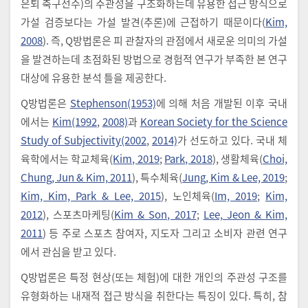
은퇴 축구선수)의 주관성을 구조화하는데 유용한 접근 방식으로
가설 검증보다는 가설 발견(추론)에 근접하기 때문이다(
Kim,
2008
). 즉, Q방법론은 피 관찰자의 관점에서 새로운 의미의 가설
을 발견하는데 초점화된 방법으로 경험적 연구가 부족한 본 연구
대상에 유용한 분석 틀을 제공한다.
Q방법론은
Stephenson(1953)
에 의해 처음 개발된 이후 국내
에서는
Kim(1992
,
2008)
과
Korean Society for the Science
Study of Subjectivity(2002
,
2014)
가 선도하고 있다. 국내 체
육학에서는 학교체육(
Kim, 2019
;
Park, 2018
), 생활체육(
Choi,
Chung, Jun & Kim, 2011
), 특수체육(
Jung, Kim & Lee, 2019
;
Kim, Kim, Park & Lee, 2015
), 노인체육(
Im, 2019
;
Kim,
2012
), 스포츠마케팅(
Kim & Son, 2017
;
Lee, Jeon & Kim,
2011
) 등 주로 스포츠 참여자, 지도자 그리고 소비자 관련 연구
에서 관심을 받고 있다.
Q방법론은 특정 현상(또는 체험)에 대한 개인의 주관성 구조를
유형화하는 내재적 접근 방식을 취한다는 특징이 있다. 특히, 참