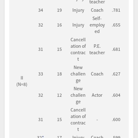
teacher
34
19
Injury
Coach
.781
Self-
32
16
Injury
employ
.655
ed
Cancell
ation of
P.E.
31
15
.681
contrac
teacher
t
New
33
18
challen
Coach
.627
Ⅱ
ge
(N=8)
New
32
12
challen
Actor
.604
ge
Cancell
ation of
31
15
-
.600
contrac
t
32
*
17
Injury
Coach
.599