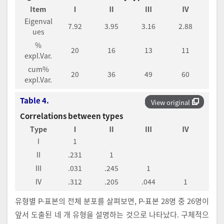
Item
Ⅰ
Ⅱ
Ⅲ
Ⅳ
Eigenval
7.92
3.95
3.16
2.88
ues
%
20
16
13
11
expl.Var.
cum%
20
36
49
60
expl.Var.
Table 4.
View original
Correlations between types
Type
Ⅰ
Ⅱ
Ⅲ
Ⅳ
Ⅰ
1
Ⅱ
.231
1
Ⅲ
.031
.245
1
Ⅳ
.312
.205
.044
1
유형별 P-표본의 전체 분포를 살펴보면, P-표본 28명 중 26명이
앞서 도출된 네 개 유형을 설명하는 것으로 나타났다. 구체적으