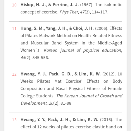
Hislop, H. J.
,
& Perrine, J. J.
(1967).
The isokinetic
10
concept of exercise.
Phys Ther
,
47
(2), 114-117.
Hong, S. M.
,
Yang, J. H.
,
& Choi, J. H.
(2006).
Effects
11
of Pilates Matwork Method on Health-Related Fitness
and Muscular Band System in the Middle-Aged
Women`s.
Korean journal of physical education
,
45
(2), 545-556.
Hwang, Y. J.
,
Pack, G. D.
,
& Lim, K. W.
(2012).
10
12
Weeks Pilates Mat Exercise’ Effects on Body
Composition and Basal Physical Fitness of Female
College Students.
The Korean Journal of Growth and
Development
,
20
(2), 81-88.
Hwang, Y. Y.
,
Pack, J. H.
,
& Lim, K. W.
(2016).
The
13
effect of 12 weeks of pilates exercise elastic band on