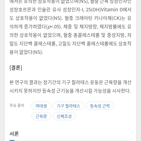
에서는 유의한 상호작용이 없었으며(NS), 혈중 근육 성장인자인
성장호르몬과 인슐린 유사 성장인자-I, 25(OH)Vitamin D에서
도 상호작용이 없었다(NS). 혈중 크레아틴 키나아제(CK)는 유
의하게 증가하였다(
p
<.05). 체중 및 체지방량, 체지방률에도 유
의한 상호작용이 없었으며, 혈중 총콜레스테롤 및 중성지방, 저
밀도 지단백 콜레스테롤, 고밀도 지단백 콜레스테롤에도 상호작
용이 없었다(NS).
[결론]
본 연구의 결과는 장기간의 기구 필라테스 운동은 근육량을 개선
시키지 못하지만 등속성 근기능을 개선시킬 가능성을 시사한다.
주요 용어
여대생
기구 필라테스
등속성 근력
근육량
신체조성
서론