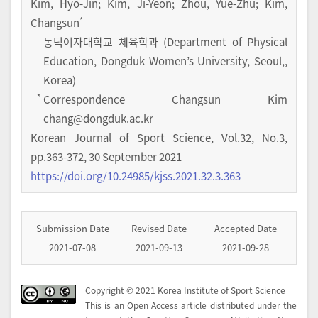
Kim, Hyo-Jin
; Kim, Ji-Yeon
; Zhou, Yue-Zhu
; Kim,
*
Changsun
동덕여자대학교 체육학과 (Department of Physical
Education, Dongduk Women’s University, Seoul,,
Korea)
*
Correspondence Changsun Kim
chang@dongduk.ac.kr
Korean Journal of Sport Science
,
Vol.
32
,
No.
3
,
pp.
363-372
,
30 September 2021
https://doi.org/10.24985/kjss.2021.32.3.363
Submission Date
Revised Date
Accepted Date
2021-07-08
2021-09-13
2021-09-28
Copyright © 2021 Korea Institute of Sport Science
This is an Open Access article distributed under the