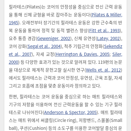
필라테스(Pilates)는 코어의 안정성을 중심으로 전신 근력 운동
을 통해 신체 균형을 바로 잡아주는 운동이다(
Pilates & Miller,
1945
). 오래전부터 장기간의 필라테스 운동은 강한 근수축의 반
복 운동을 통하여 정적 및 동적 밸런스 향상(
Fitt et al., 1993
),
요추 통증 경감(
Geweniger, 2002
), 신체 유연성(
Latey, 2002
),
코어 강화(
Segal et al., 2004
), 척추 기립근의 안정화(
Sekendiz
et al., 2007
), 자세 교정(
Herrington & Davies, 2005
;
Siler,
2000
) 등 다양한 효과가 있는 것으로 알려져 있다. 119편의 논문
을 대상으로 체계적 문헌고찰 실시한 연구(
Wells et. al., 2012
)
에서도 필라테스는 근력과 코어 안정성, 유연성, 근육 조절, 자세
그리고 호흡에 초점을 맞춘 운동이라 정의하고 있다.
한편, 필라테스는 코어 운동을 중심으로 하는 매트 필라테스와
기구의 저항을 이용하여 전신 근력운동을 할 수 있는 기구 필라
테스로 나뉘어진다(
Anderson & Spector, 2005
). 매트 필라테
스는 매트 위에서 써클링(Circle ring), 저항밴드, 스몰볼(Small
ball), 쿠션(Cushion) 등의 소도구를 이용한 코어발달 중심의 운