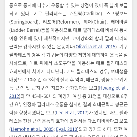
동으로 동시에 다수가 운동할 수 있는 장점이 있어 폭 넓게 보급
되고 있다. 기구 필라테스는 캐딜락(Cadillac), 스프링보드
(Springboard), 리포머(Reformer), 체어(Chair), 래더바렐
(Ladder Barrel)등을 이용하므로 매트 필라테스에 비하여 동시
이용 인원에 있어 제한적이지만, 코어강화와 함께 팔과 다리의
근력을 강화시킬 수 있는 운동이다(
Oliveira et al., 2015
). 기구
필라테스의 경우 각 기구들의 다양한 저항에 대항하여 운동을 실
시하므로, 매트 위에서 소도구만을 이용하는 매트 필라테스와
효과면에서 차이가 나타난다. 매트 필라테스의 경우, 여대생을
대상으로 10주 간 주 3회의 실시 후 악력, 배근력, 윗몸 일으키기
등 근력 및 근지구력 지표가 증가했다는 보고(
Hwang et al.,
2012
)와 만 45세~60세의 폐경기 여성 총 21명을 대상으로 8주
간 요부안정화 필라테스 운동을 실시한 결과 최대근력과 평균근
력을 향상시켰다는 보고(
Lee et al., 2017
)가 있지만, 매트 필라
테스는 전신 근력 운동의 효과에 있어서는 다소 미비하다고 보고
(
Liemohn et al., 2005
;
Eyal, 2010
)되고 있기도 하다. 또한 여