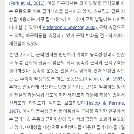
(
Park et al., 2011
). 이들 연구에서는 코어 발달을 중심으로 하
는 운동으로 매트 필라테스를 실시하고 있어, 스프링과 같은 저
항을 이용하는 기구 필라테스에 비교하여 근력 발달에는 제한적
이라 할 수 있으며(
Anderson & Spector, 2005
), 근력 측정으로
도 악력, 배근력등을 측정하고 있어 근력 변화를 검토하기에는
제한점이 있었다.
본 연구에서는 근력 변화를 판단하기 위하여 등속성 장비로 팔꿉
과 무릎 관절의 굽힘과 폄근의 최대 등속성 근력과 근지구력을
평가하였다. 등속성 운동은 관절 가동 범위에 있어 일정한 속도
로 근 수축이 발생되도록 하는 운동으로(
Knapik et al., 1983
),
부하는 일정하게 작용하는 반면 움직이는 근육이 발휘하는 장력
은 관절의 가동범위 각도에 따라서 다르기 때문에 측정에 있어서
신뢰도와 타당도가 높다고 보고되었다(
Hislop & Perrine,
1967
). 이처럼 등속성 장비를 이용하여 근력을 측정한 연구에서
는 필라테스 운동의 근력향상에 있어서의 긍정적 효과가 보고되
고 있다. 여대생을 대상으로 탄력밴드를 이용한 필라테스를 1일