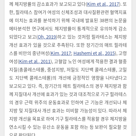
께 체지방률의 감소효과가 보고되고 있다(
Kim et al., 2017
). 또
한, 필라테스 참여가 여성의 신체조성과 대사질환관련 혈액지표
에 미치는 효과를 분석하기 위해 국내에 발표된 38편의 논문을
메타분석한 연구에서도 체지방률이 통계적으로 유의하게 감소
되었다고 보고(
Oh, 2019
)하고 있는 것처럼 필라테스는 체지방
개선 효과가 있을 것으로 추측된다. 또한 장기간의 매트 필라테
스를 비만의 중년여성(
Kim, 2017
;
Hashemi et al., 2015
), 고령
여성(
Kim et al., 2011
), 고혈압 노인 여성에게 적용한 결과 혈중
지질(총콜레스테롤, 중성지방, 저밀도 지단백 콜레스테롤, 고밀
도 지단백 콜레스테롤)의 개선에 긍정적인 영향을 나타냈다고
보고되고 있다. 즉, 장기간의 매트 필라테스의 경우 체지방과 함
께 지질대사 개선에 효과가 있는 것과 대조적으로 기구 필라테스
의 경우 근력 위주의 운동효과로 인하여 근 기능은 개선되나 체
지방 및 지질대사 개선 효과는 미비할 가능성이 있다. 따라서 체
지방 개선을 목표로 하여 기구 필라테스를 적용할 경우 체지방을
연소시킬 수 있는 유산소 운동을 포함 하는 등 보완이 필요할 것
으로 판단된다.