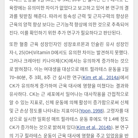
육량에는 유의미한 차이가 없었다고 보고하고 있어 본 연구의 결
과를 뒷받침 해준다. 따라서 등속성 근력 및 근지구력의 향상은
근육의 양적 향상 보다는 근기능적 향상에 의한 것으로 추측되어
진다. 이를 확인하기 위한 추가 연구가 필요하다고 판단된다.
또한 혈중 근육 성장인자인 성장호르몬과 인슐린 유사 성장인
자-I, 25(OH)Vitamin D에서도 유의한 차이는 발견하지 못했다.
그러나 크레아틴 키나아제(CK)에서는 유의하게 증가하는 것으
로 밝혀졌다. 이는 여대생을 대상으로 매트 필라테스 운동을 1일
70~80분, 주 3회, 8주 간 실시한 연구(
Kim et al., 2014a
)에서
CK가 유의하게 증가하여 근육 대사에 영향을 미쳤다는 결과와
유사하다. CK는 근 세포에서 일어나는 대사작용을 간접적으로
알 수 있는 지표로, 신체 운동에 의해 활성이 증가함으로써 신체
및 근 손상 정도를 나타내는 지표이다(
Yoon, 1998
). 고령자를 대
상으로 실시한 일회성 매트 필라테스 운동 후에도 약 1.4배 정도
CK가 증가하는 것으로 밝혀져 있다(
Kim et al., 2014b
). 본 연구
의 기구 필라테스 운동이 근육 대사에 영향을 주고 있었음을 반