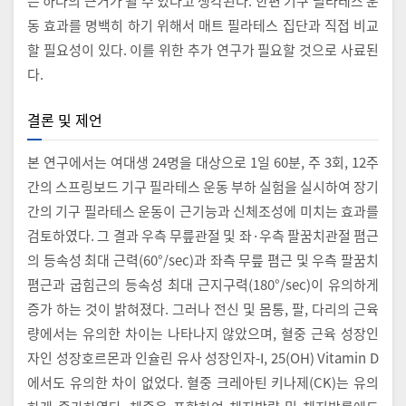
는 하나의 근거가 될 수 있다고 생각된다. 한편 기구 필라테스 운
동 효과를 명백히 하기 위해서 매트 필라테스 집단과 직접 비교
할 필요성이 있다. 이를 위한 추가 연구가 필요할 것으로 사료된
다.
결론 및 제언
본 연구에서는 여대생 24명을 대상으로 1일 60분, 주 3회, 12주
간의 스프링보드 기구 필라테스 운동 부하 실험을 실시하여 장기
간의 기구 필라테스 운동이 근기능과 신체조성에 미치는 효과를
검토하였다. 그 결과 우측 무릎관절 및 좌·우측 팔꿈치관절 폄근
의 등속성 최대 근력(60°/sec)과 좌측 무릎 폄근 및 우측 팔꿈치
폄근과 굽힘근의 등속성 최대 근지구력(180°/sec)이 유의하게
증가 하는 것이 밝혀졌다. 그러나 전신 및 몸통, 팔, 다리의 근육
량에서는 유의한 차이는 나타나지 않았으며, 혈중 근육 성장인
자인 성장호르몬과 인슐린 유사 성장인자-I, 25(OH) Vitamin D
에서도 유의한 차이 없었다. 혈중 크레아틴 키나제(CK)는 유의