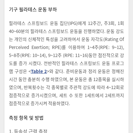
기구 필라테스 운동 부하
필라테스 스프링보드 운동 집단(IPG)에게 12주간, 주3회, 1회
40~60분의 필라테스 스프링보드 운동을 진행하였다. 운동 강도
는 개인의 신체적인 특성을 고려하여서 운동 자각도(Rating Of
Perceived Exertion; RPE)를 이용하여 1~4주(RPE: 9~12),
5~8주(RPE: 10~14), 9~12주 (RPE: 11~16)동안 점진적으로 강
도를 증가 시켰다. 전반적인 필라테스 스프링보드 운동 프로그
램 구성은 <
Table 2
>와 같다. 준비운동과 정리 운동은 정해진
시간 동안 충분히 수행 하였으며, 본 운동은 총 12종목을 실시하
였으며, 반복횟수는 각 종목별로 주관적 강도에 따라 4~12회로
점증적으로 증가시켰으며, 세트 수 또한 1세트에서 2세트까지
점증적으로 증가시켜 적용하였다.
측정 항목 및 방법
1. 등속성 근력 측정