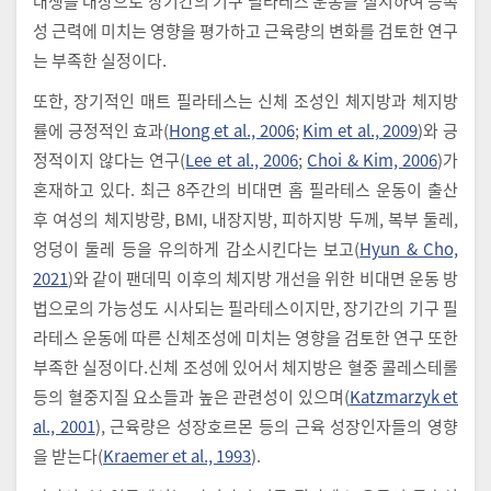
대생을 대상으로 장기간의 기구 필라테스 운동을 실시하여 등속
성 근력에 미치는 영향을 평가하고 근육량의 변화를 검토한 연구
는 부족한 실정이다.
또한, 장기적인 매트 필라테스는 신체 조성인 체지방과 체지방
률에 긍정적인 효과(
Hong et al., 2006
;
Kim et al., 2009
)와 긍
정적이지 않다는 연구(
Lee et al., 2006
;
Choi & Kim, 2006
)가
혼재하고 있다. 최근 8주간의 비대면 홈 필라테스 운동이 출산
후 여성의 체지방량, BMI, 내장지방, 피하지방 두께, 복부 둘레,
엉덩이 둘레 등을 유의하게 감소시킨다는 보고(
Hyun & Cho,
2021
)와 같이 팬데믹 이후의 체지방 개선을 위한 비대면 운동 방
법으로의 가능성도 시사되는 필라테스이지만, 장기간의 기구 필
라테스 운동에 따른 신체조성에 미치는 영향을 검토한 연구 또한
부족한 실정이다.신체 조성에 있어서 체지방은 혈중 콜레스테롤
등의 혈중지질 요소들과 높은 관련성이 있으며(
Katzmarzyk et
al., 2001
), 근육량은 성장호르몬 등의 근육 성장인자들의 영향
을 받는다(
Kraemer et al., 1993
).