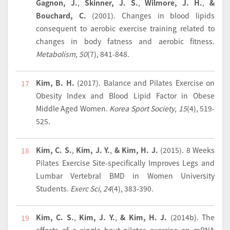
Gagnon, J.
,
Skinner, J. S.
,
Wilmore, J. H.
,
&
Bouchard, C.
(2001).
Changes in blood lipids
consequent to aerobic exercise training related to
changes in body fatness and aerobic fitness.
Metabolism
,
50
(7), 841-848.
Kim, B. H.
(2017).
Balance and Pilates Exercise on
17
Obesity Index and Blood Lipid Factor in Obese
Middle Aged Women.
Korea Sport Society
,
15
(4), 519-
525.
Kim, C. S.
,
Kim, J. Y.
,
& Kim, H. J.
(2015).
8 Weeks
18
Pilates Exercise Site-specifically Improves Legs and
Lumbar Vertebral BMD in Women University
Students.
Exerc Sci
,
24
(4), 383-390.
Kim, C. S.
,
Kim, J. Y.
,
& Kim, H. J.
(2014b).
The
19
effects of a single bout pilates exercise on mRNA