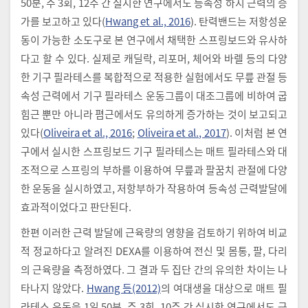
50분, 주 3회, 12주 간 실시한 연구에서도 등속성 하지 근력의 증
가를 보고하고 있다(
Hwang et al., 2016
). 탄력밴드는 저항성운
동이 가능한 소도구로 본 연구에서 채택한 스프링보드와 유사하
다고 할 수 있다. 실제로 캐딜락, 리포머, 체어와 바렐 등의 다양
한 기구 필라테스를 복합적으로 적용한 실험에서도 무릎 관절 등
속성 근력에서 기구 필라테스 운동그룹이 대조그룹에 비하여 굽
힘근 뿐만 아니라 폄근에서도 유의하게 증가하는 것이 보고되고
있다(
Oliveira et al., 2016
;
Oliveira et al., 2017
). 이처럼 본 연
구에서 실시한 스프링보드 기구 필라테스는 매트 필라테스와 대
조적으로 스프링의 부하를 이용하여 무릎과 팔꿈치 관절에 다양
한 운동을 실시하였고, 저항부하가 작용하여 등속성 근력발달에
효과적이었다고 판단된다.
한편 이러한 근력 발달에 근육량의 영향을 검토하기 위하여 비교
적 정교하다고 알려진 DEXA를 이용하여 전신 및 몸통, 팔, 다리
의 근육량을 측정하였다. 그 결과 두 집단 간의 유의한 차이는 나
타나지 않았다.
Hwang 등(2012)
의 여대생을 대상으로 매트 필
라테스 운동을 1일 50분, 주 3회, 10주 간 실시한 연구에서도 근