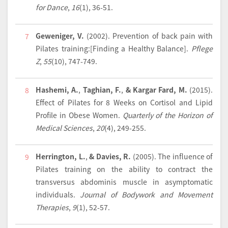
for Dance
,
16
(1), 36-51.
Geweniger, V.
(2002).
Prevention of back pain with
7
Pilates training:[Finding a Healthy Balance].
Pflege
Z
,
55
(10), 747-749.
Hashemi, A.
,
Taghian, F.
,
& Kargar Fard, M.
(2015).
8
Effect of Pilates for 8 Weeks on Cortisol and Lipid
Profile in Obese Women.
Quarterly of the Horizon of
Medical Sciences
,
20
(4), 249-255.
Herrington, L.
,
& Davies, R.
(2005).
The influence of
9
Pilates training on the ability to contract the
transversus abdominis muscle in asymptomatic
individuals.
Journal of Bodywork and Movement
Therapies
,
9
(1), 52-57.