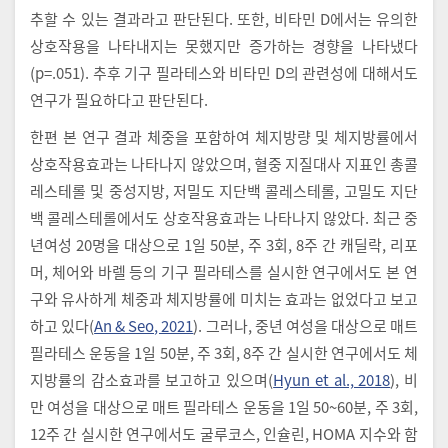
추할 수 있는 결과라고 판단된다. 또한, 비타민 D에서는 유의한
상호작용을 나타내지는 못했지만 증가하는 경향을 나타냈다
(p=.051). 추후 기구 필라테스와 비타민 D의 관련성에 대해서도
연구가 필요하다고 판단된다.
한편 본 연구 결과 체중을 포함하여 체지방량 및 체지방률에서
상호작용효과는 나타나지 않았으며, 혈중 지질대사 지표인 총콜
레스테롤 및 중성지방, 저밀도 지단백 콜레스테롤, 고밀도 지단
백 콜레스테롤에서도 상호작용효과는 나타나지 않았다. 최근 중
년여성 20명을 대상으로 1일 50분, 주 3회, 8주 간 캐딜락, 리포
머, 체어와 바렐 등의 기구 필라테스를 실시한 연구에서도 본 연
구와 유사하게 체중과 체지방률에 미치는 효과는 없었다고 보고
하고 있다(
An & Seo, 2021
). 그러나, 중년 여성을 대상으로 매트
필라테스 운동을 1일 50분, 주 3회, 8주 간 실시한 연구에서도 체
지방률의 감소효과를 보고하고 있으며(
Hyun et al., 2018
), 비
만 여성을 대상으로 매트 필라테스 운동을 1일 50~60분, 주 3회,
12주 간 실시한 연구에서도 굴루코스, 인슐린, HOMA 지수와 함