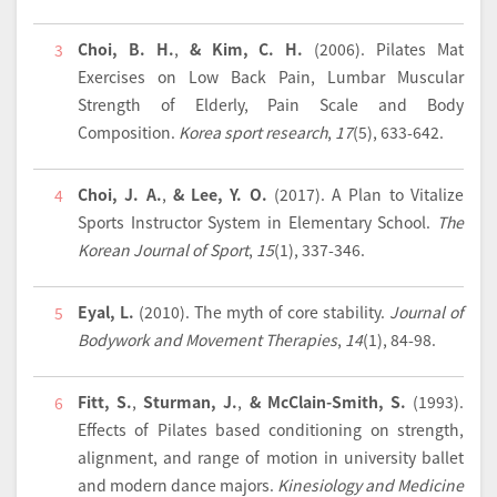
Choi, B. H.
,
& Kim, C. H.
(2006).
Pilates Mat
3
Exercises on Low Back Pain, Lumbar Muscular
Strength of Elderly, Pain Scale and Body
Composition.
Korea sport research
,
17
(5), 633-642.
Choi, J. A.
,
& Lee, Y. O.
(2017).
A Plan to Vitalize
4
Sports Instructor System in Elementary School.
The
Korean Journal of Sport
,
15
(1), 337-346.
Eyal, L.
(2010).
The myth of core stability.
Journal of
5
Bodywork and Movement Therapies
,
14
(1), 84-98.
Fitt, S.
,
Sturman, J.
,
& McClain-Smith, S.
(1993).
6
Effects of Pilates based conditioning on strength,
alignment, and range of motion in university ballet
and modern dance majors.
Kinesiology and Medicine