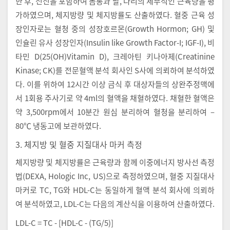
한 후, 전신을 포함하여 몸통과 팔, 다리의 세부적인 근육량을 평
가하였으며, 체지방량 및 체지방률도 산출하였다. 혈중 근육 성
장인자로는 혈청 중의 성장호르몬(Growth Hormon; GH) 및
인슐린 유사 성장인자(Insulin like Growth Factor-I; IGF-I), 비
타민 D(25(OH)Vitamin D), 크레아틴 키나아제(Creatinine
Kinase; CK)를 전문혈액 분석 회사인 S사에 의뢰하여 분석하였
다. 이를 위하여 12시간 이상 금식 후 대상자들의 상완주정맥에
서 1회용 주사기로 약 4ml의 혈액을 채혈하였다. 채혈한 혈액은
약 3,500rpm에서 10분간 원심 분리하여 혈청을 분리하여 –
80℃ 냉동고에 보관하였다.
3. 체지방 및 혈중 지질대사 마커 측정
체지방량 및 체지방률은 근육량과 함께 이중에너지 방사선 측정
법(DEXA, Hologic Inc, US)으로 측정하였으며, 혈중 지질대사
마커로 TC, TG와 HDL-C는 동일하게 혈액 분석 회사에 의뢰하
여 분석하였고, LDL-C는 다음의 계산식을 이용하여 산출하였다.
LDL-C = TC - [HDL-C - (TG/5)]