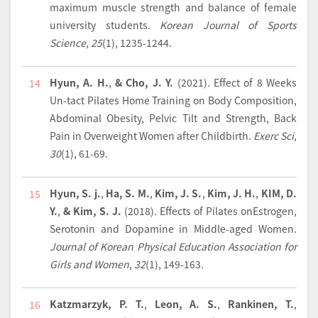
maximum muscle strength and balance of female
university students.
Korean Journal of Sports
Science
,
25
(1), 1235-1244.
Hyun, A. H.
,
& Cho, J. Y.
(2021).
Effect of 8 Weeks
14
Un-tact Pilates Home Training on Body Composition,
Abdominal Obesity, Pelvic Tilt and Strength, Back
Pain in Overweight Women after Childbirth.
Exerc Sci
,
30
(1), 61-69.
Hyun, S. j.
,
Ha, S. M.
,
Kim, J. S.
,
Kim, J. H.
,
KIM, D.
15
Y.
,
& Kim, S. J.
(2018).
Effects of Pilates onEstrogen,
Serotonin and Dopamine in Middle-aged Women.
Journal of Korean Physical Education Association for
Girls and Women
,
32
(1), 149-163.
Katzmarzyk, P. T.
,
Leon, A. S.
,
Rankinen, T.
,
16