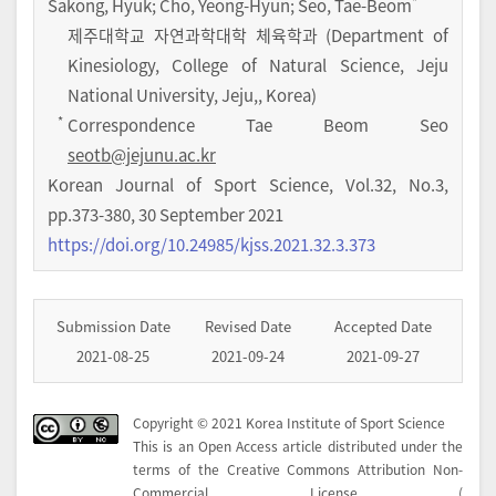
*
Sakong, Hyuk
; Cho, Yeong-Hyun
; Seo, Tae-Beom
제주대학교 자연과학대학 체육학과 (Department of
Kinesiology, College of Natural Science, Jeju
National University, Jeju,, Korea)
*
Correspondence Tae Beom Seo
seotb@jejunu.ac.kr
Korean Journal of Sport Science
,
Vol.
32
,
No.
3
,
pp.
373-380
,
30 September 2021
https://doi.org/10.24985/kjss.2021.32.3.373
Submission Date
Revised Date
Accepted Date
2021-08-25
2021-09-24
2021-09-27
Copyright © 2021 Korea Institute of Sport Science
This is an Open Access article distributed under the
terms of the Creative Commons Attribution Non-
Commercial License (