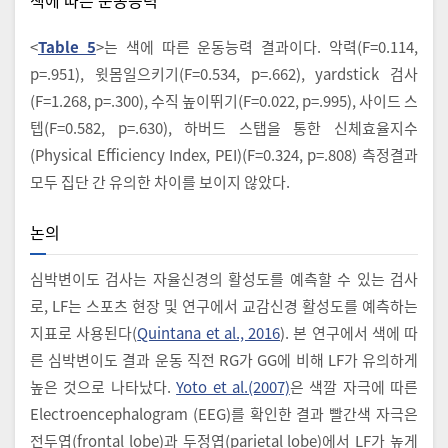
<
Table 5
>는 색에 따른 운동능력 결과이다. 악력(F=0.114,
p=.951), 윗몸일으키기(F=0.534, p=.662), yardstick 검사
(F=1.268, p=.300), 수직 높이뛰기(F=0.022, p=.995), 사이드 스
텝(F=0.582, p=.630), 하버드 스탭을 통한 신체효율지수
(Physical Efficiency Index, PEI)(F=0.324, p=.808) 측정결과
모두 집단 간 유의한 차이를 보이지 않았다.
논의
심박변이도 검사는 자율신경의 활성도를 예측할 수 있는 검사
로, LF는 스포츠 현장 및 연구에서 교감신경 활성도를 예측하는
지표로 사용된다(
Quintana et al., 2016
). 본 연구에서 색에 따
른 심박변이도 결과 운동 직전 RG가 GG에 비해 LF가 유의하게
높은 것으로 나타났다.
Yoto et al.(2007)
은 색깔 자극에 따른
Electroencephalogram (EEG)를 확인한 결과 빨간색 자극은
전두엽(frontal lobe)과 두정엽(parietal lobe)에서 LF가 높게