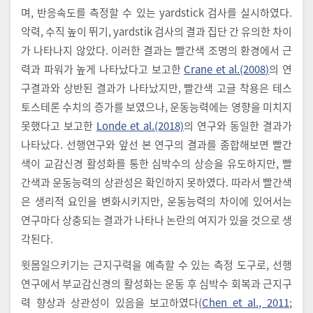
며, 반응속도를 측정할 수 있는 yardstick 검사를 실시하였다.
악력, 수직 높이 뛰기, yardstik 검사의 결과 집단 간 유의한 차이
가 나타나지 않았다. 이러한 결과는 빨간색 조명의 환경에서 근
력과 파워가 높게 나타났다고 보고한
Crane et al.(2008)
의 연
구결과와 상반된 결과가 나타났지만, 빨간색 고글 착용은 테스
토스테론 수치의 증가를 보였으나, 운동능력에는 영향을 미치지
못했다고 보고한
Londe et al.(2018)
의 연구와 동일한 결과가
나타났다. 선행연구와 앞선 본 연구의 결과를 종합해보면 빨간
색이 교감신경 활성화를 통한 심박수의 상승을 유도하지만, 빨
간색과 운동능력의 상관성은 확인하지 못하였다. 따라서 빨간색
은 생리적 요인을 변화시키지만, 운동능력의 차이에 있어서는
연구마다 상충되는 결과가 나타나 논란의 여지가 있을 것으로 생
각된다.
윗몸일으키기는 근지구력을 예측할 수 있는 측정 도구로, 선행
연구에서 부교감신경의 활성화는 운동 후 심박수 회복과 근지구
력 향상과 상관성이 있음을 보고하였다(
Chen et al., 2011
;