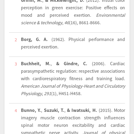
perception in green exercise: Positive effects on
mood and perceived exertion.
Environmental
science & technology
,
46
(16), 8661-8666.
Borg, G. A.
(1962).
Physical performance and
2
perceived exertion
.
Buchheit, M.
,
& Gindre, C.
(2006).
Cardiac
3
parasympathetic regulation: respective associations
with cardiorespiratory fitness and training load.
American Journal of Physiology-Heart and Circulatory
Physiology
,
291
(1), H451-H458.
Bunno, Y.
,
Suzuki, T.
,
& Iwatsuki, H.
(2015).
Motor
4
imagery muscle contraction strength influences
spinal motor neuron excitability and cardiac
sympathetic nerve activity.
Journal of physical