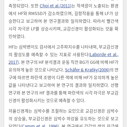
측정되었다. 또한
Choi et al.(2011)
는 적색광이 노출되는 환경
에서 HF와 RMSSD가 감소하였으며, 길항작용을 통해 LF가 상
승한다고 보고하여 본 연구결과와 일치하였다. 따라서 빨간색
시각 자극은 LF를 상승시키며, 교감신경이 활성화되는 것을 확
인하였다.
HF는 심박변이도 검사에서 고주파지수를 나타내며, 부교감신경
의 활성도를 예측할 수 있는 지표로 사용된다(
Laborde et al.,
2017
). 본 연구의 HF 분석결과 운동 직전 BG가 GG에 비해 HF가
유의하게 높은 것으로 나타났다.
Schäfer & Kratky(2006)
의 연
구에 따르면 파란색 조명이 다른 색에 비해 HF가 유의하게 높은
값을 나타낸다고 보고하여 본 연구의 결과와 일치하였다. 선행
연구와 본 연구의 HF 결과를 통해 파란색의 시각 자극은 부교감
신경이 활성화시키는 것으로 예측할 수 있다.
자율신경계는 심박수를 조절하는 요인으로 교감신경은 심박수
의 상승을, 부교감신경은 심박수 하강을 유도하는 것으로 보고
되었다(
Camm et al., 1996
). 본 연구에서 각각의 색의 자극에