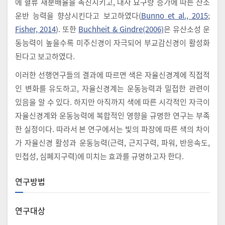
에 혈류 재분배율을 촉진시키고, 대사 요구량 증가에 따른 산소
운반 능력을 향상시킨다고 보고하였다(
Bunno et al., 2015
;
Fisher, 2014
). 또한
Buchheit & Gindre(2006)
은 유산소성 운
동능력이 높을수록 미주신경이 자극되어 부교감신경이 활성화
된다고 보고하였다.
이러한 선행연구들의 결과에 따르면 색은 자율신경계에 직접적
인 변화를 유도하고, 자율신경계는 운동능력과 밀접한 관련이
있음을 알 수 있다. 하지만 아직까지 색에 따른 시각적인 자극이
자율신경계와 운동능력에 복합적인 영향을 규명한 연구는 부족
한 실정이다. 따라서 본 연구에서는 빛의 파장에 따른 색의 차이
가 자율신경 활성과 운동능력(근력, 근지구력, 파워, 반응속도,
민첩성, 심폐지구력)에 미치는 효과를 규명하고자 한다.
연구방법
연구대상