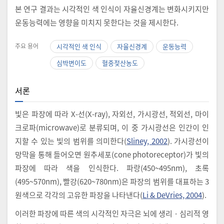
본 연구 결과는 시각적인 색 인식이 자율신경계는 변화시키지만
운동능력에는 영향을 미치지 못한다는 것을 제시한다.
주요 용어
시각적인 색 인식
자율신경계
운동능력
심박변이도
혈중젖산농도
서론
빛은 파장에 따라 X-선(X-ray), 자외선, 가시광선, 적외선, 마이
크로파(microwave)로 분류되며, 이 중 가시광선은 인간이 인
지할 수 있는 빛의 범위를 의미한다(
Sliney, 2002
). 가시광선이
망막을 통해 들어오면 원추세포(cone photoreceptor)가 빛의
파장에 따라 색을 인식한다. 파랑(450~495nm), 초록
(495~570nm), 빨강(620~780nm)은 파장의 범위를 대표하는 3
원색으로 각각의 고유한 파장을 나타낸다(
Li & DeVries, 2004
).
이러한 파장에 따른 색의 시각적인 자극은 뇌에 생리 · 심리적 영