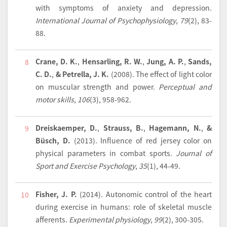
with symptoms of anxiety and depression.
International Journal of Psychophysiology
,
79
(2), 83-
88.
Crane, D. K.
,
Hensarling, R. W.
,
Jung, A. P.
,
Sands,
8
C. D.
,
& Petrella, J. K.
(2008).
The effect of light color
on muscular strength and power.
Perceptual and
motor skills
,
106
(3), 958-962.
Dreiskaemper, D.
,
Strauss, B.
,
Hagemann, N.
,
&
9
Büsch, D.
(2013).
Influence of red jersey color on
physical parameters in combat sports.
Journal of
Sport and Exercise Psychology
,
35
(1), 44-49.
Fisher, J. P.
(2014).
Autonomic control of the heart
10
during exercise in humans: role of skeletal muscle
afferents.
Experimental physiology
,
99
(2), 300-305.