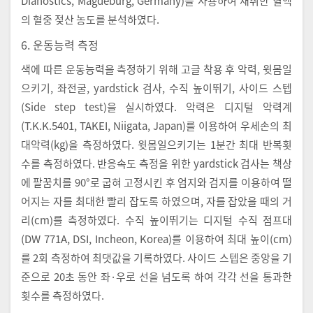
Dianostics, Magdeburg, Germany)를 사용하여 채취한 혈액
의 혈중 젖산 농도를 분석하였다.
6. 운동능력 측정
색에 따른 운동능력을 측정하기 위해 고글 착용 후 악력, 윗몸일
으키기, 좌전굴, yardstick 검사, 수직 높이뛰기, 사이드 스텝
(Side step test)을 실시하였다. 악력은 디지털 악력계
(T.K.K.5401, TAKEI, Niigata, Japan)를 이용하여 우세손의 최
대악력(kg)을 측정하였다. 윗몸일으키기는 1분간 최대 반복횟
수를 측정하였다. 반응속도 측정을 위한 yardstick 검사는 책상
에 팔꿈치를 90°로 굽혀 고정시킨 후 엄지와 검지를 이용하여 떨
어지는 자를 최대한 빨리 잡도록 하였으며, 자를 잡았을 때의 거
리(cm)를 측정하였다. 수직 높이뛰기는 디지털 수직 점프대
(DW 771A, DSI, Incheon, Korea)를 이용하여 최대 높이(cm)
를 2회 측정하여 최댓값을 기록하였다. 사이드 스텝은 중앙을 기
준으로 20초 동안 좌·우로 선을 넘도록 하여 각각 선을 통과한
횟수를 측정하였다.