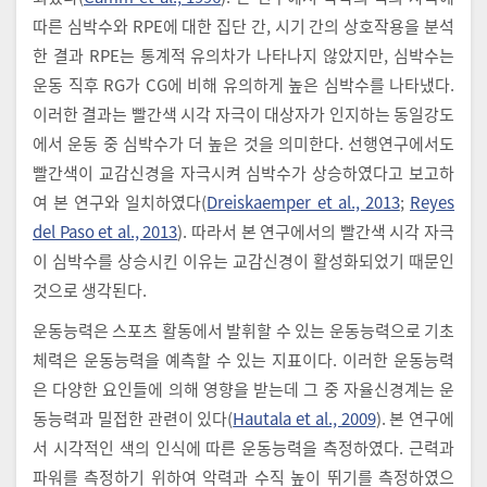
따른 심박수와 RPE에 대한 집단 간, 시기 간의 상호작용을 분석
한 결과 RPE는 통계적 유의차가 나타나지 않았지만, 심박수는
운동 직후 RG가 CG에 비해 유의하게 높은 심박수를 나타냈다.
이러한 결과는 빨간색 시각 자극이 대상자가 인지하는 동일강도
에서 운동 중 심박수가 더 높은 것을 의미한다. 선행연구에서도
빨간색이 교감신경을 자극시켜 심박수가 상승하였다고 보고하
여 본 연구와 일치하였다(
Dreiskaemper et al., 2013
;
Reyes
del Paso et al., 2013
). 따라서 본 연구에서의 빨간색 시각 자극
이 심박수를 상승시킨 이유는 교감신경이 활성화되었기 때문인
것으로 생각된다.
운동능력은 스포츠 활동에서 발휘할 수 있는 운동능력으로 기초
체력은 운동능력을 예측할 수 있는 지표이다. 이러한 운동능력
은 다양한 요인들에 의해 영향을 받는데 그 중 자율신경계는 운
동능력과 밀접한 관련이 있다(
Hautala et al., 2009
). 본 연구에
서 시각적인 색의 인식에 따른 운동능력을 측정하였다. 근력과
파워를 측정하기 위하여 악력과 수직 높이 뛰기를 측정하였으