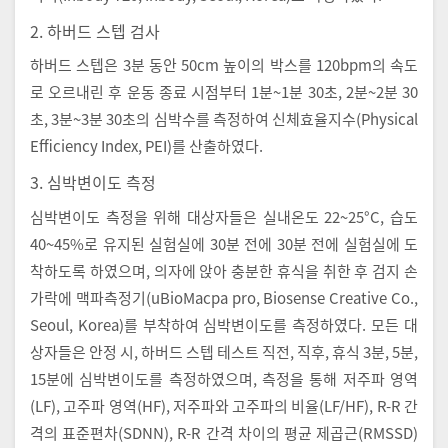
2. 하버드 스텝 검사
하버드 스텝은 3분 동안 50cm 높이의 박스를 120bpm의 속도
로 오르내린 후 운동 종료 시점부터 1분~1분 30초, 2분~2분 30
초, 3분~3분 30초의 심박수를 측정하여 신체효율지수(Physical
Efficiency Index, PEI)를 산출하였다.
3. 심박변이도 측정
심박변이도 측정을 위해 대상자들은 실내온도 22~25°C, 습도
40~45%로 유지된 실험실에 30분 전에 30분 전에 실험실에 도
착하도록 하였으며, 의자에 앉아 충분한 휴식을 취한 후 검지 손
가락에 맥파측정기(uBioMacpa pro, Biosense Creative Co.,
Seoul, Korea)를 부착하여 심박변이도를 측정하였다. 모든 대
상자들은 안정 시, 하버드 스텝 테스트 직전, 직후, 휴식 3분, 5분,
15분에 심박변이도를 측정하였으며, 측정을 통해 저주파 영역
(LF), 고주파 영역(HF), 저주파와 고주파의 비율(LF/HF), R-R 간
격의 표준편차(SDNN), R-R 간격 차이의 평균 제곱근(RMSSD)