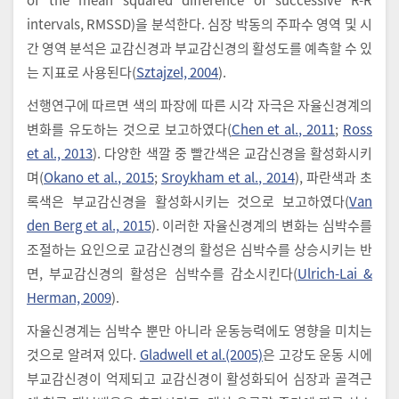
intervals, RMSSD)을 분석한다. 심장 박동의 주파수 영역 및 시
간 영역 분석은 교감신경과 부교감신경의 활성도를 예측할 수 있
는 지표로 사용된다(
Sztajzel, 2004
).
선행연구에 따르면 색의 파장에 따른 시각 자극은 자율신경계의
변화를 유도하는 것으로 보고하였다(
Chen et al., 2011
;
Ross
et al., 2013
). 다양한 색깔 중 빨간색은 교감신경을 활성화시키
며(
Okano et al., 2015
;
Sroykham et al., 2014
), 파란색과 초
록색은 부교감신경을 활성화시키는 것으로 보고하였다(
Van
den Berg et al., 2015
). 이러한 자율신경계의 변화는 심박수를
조절하는 요인으로 교감신경의 활성은 심박수를 상승시키는 반
면, 부교감신경의 활성은 심박수를 감소시킨다(
Ulrich-Lai &
Herman, 2009
).
자율신경계는 심박수 뿐만 아니라 운동능력에도 영향을 미치는
것으로 알려져 있다.
Gladwell et al.(2005)
은 고강도 운동 시에
부교감신경이 억제되고 교감신경이 활성화되어 심장과 골격근