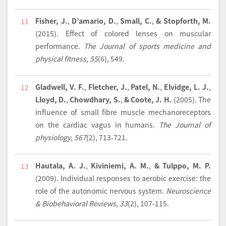
Fisher, J.
,
D’amario, D.
,
Small, C.
,
& Stopforth, M.
11
(2015).
Effect of colored lenses on muscular
performance.
The Journal of sports medicine and
physical fitness
,
55
(6), 549.
Gladwell, V. F.
,
Fletcher, J.
,
Patel, N.
,
Elvidge, L. J.
,
12
Lloyd, D.
,
Chowdhary, S.
,
& Coote, J. H.
(2005).
The
influence of small fibre muscle mechanoreceptors
on the cardiac vagus in humans.
The Journal of
physiology
,
567
(2), 713-721.
Hautala, A. J.
,
Kiviniemi, A. M.
,
& Tulppo, M. P.
13
(2009).
Individual responses to aerobic exercise: the
role of the autonomic nervous system.
Neuroscience
& Biobehavioral Reviews
,
33
(2), 107-115.