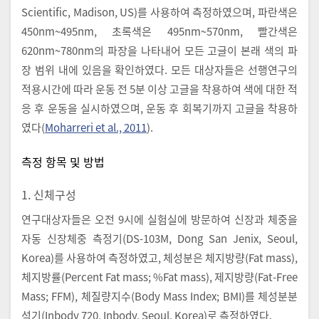
Scientific, Madison, US)를 사용하여 측정하였으며, 파란색은
450nm~495nm, 초록색은 495nm~570nm, 빨간색은
620nm~780nm의 파장을 나타내어 모든 고글이 본래 색의 파
장 범위 내에 있음을 확인하였다. 모든 대상자들은 선행연구의
적용시간에 따라 운동 전 5분 이상 고글을 착용하여 색에 대한 적
응 후 운동을 실시하였으며, 운동 후 회복기까지 고글을 착용하
였다(
Moharreri et al., 2011
).
측정 항목 및 방법
1. 신체구성
연구대상자들은 오전 9시에 실험실에 방문하여 신장과 체중을
자동 신장체중 측정기(DS-103M, Dong San Jenix, Seoul,
Korea)를 사용하여 측정하였고, 체성분은 체지방량(Fat mass),
체지방률(Percent Fat mass; %Fat mass), 제지방량(Fat-Free
Mass; FFM), 체질량지수(Body Mass Index; BMI)를 체성분분
석기(Inbody 720, Inbody, Seoul, Korea)로 측정하였다.