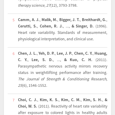
therapy science
,
27
(12), 3793-3798.
Camm, A. J.
,
Malik, M.
,
Bigger, J. T.
,
Breithardt, G.
,
5
Cerutti, S.
,
Cohen, R. J.
, ...,
& Singer, D.
(1996).
Heart rate variability
. Standards of measurement,
physiological interpretation, and clinical use.
Chen, J. L.
,
Yeh, D. P.
,
Lee, J. P.
,
Chen, C. Y.
,
Huang,
6
C. Y.
,
Lee, S. D.
, ...,
& Kuo, C. H.
(2011).
Parasympathetic nervous activity mirrors recovery
status in weightlifting performance after training.
The Journal of Strength & Conditioning Research
,
25
(6), 1546-1552.
Choi, C. J.
,
Kim, K. S.
,
Kim, C. M.
,
Kim, S. H.
,
&
7
Choi, W. S.
(2011).
Reactivity of heart rate variability
after exposure to colored lights in healthy adults