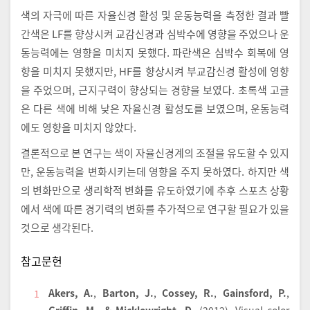
색의 자극에 따른 자율신경 활성 및 운동능력을 측정한 결과 빨
간색은 LF를 향상시켜 교감신경과 심박수에 영향을 주었으나 운
동능력에는 영향을 미치지 못했다. 파란색은 심박수 회복에 영
향을 미치지 못했지만, HF를 향상시켜 부교감신경 활성에 영향
을 주었으며, 근지구력이 향상되는 경향을 보였다. 초록색 고글
은 다른 색에 비해 낮은 자율신경 활성도를 보였으며, 운동능력
에도 영향을 미치지 않았다.
결론적으로 본 연구는 색이 자율신경계의 조절을 유도할 수 있지
만, 운동능력을 변화시키는데 영향을 주지 못하였다. 하지만 색
의 변화만으로 생리학적 변화를 유도하였기에 추후 스포츠 상황
에서 색에 따른 경기력의 변화를 추가적으로 연구할 필요가 있을
것으로 생각된다.
참고문헌
Akers, A.
,
Barton, J.
,
Cossey, R.
,
Gainsford, P.
,
1
Griffin, M.
,
& Micklewright, D.
(2012).
Visual color