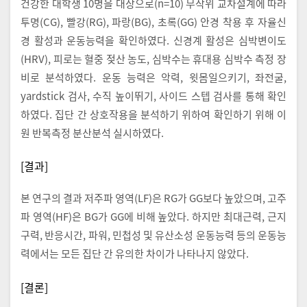
건강한 대학생 10명을 대상으로(n=10) 무작위 교차설계에 따라
투명(CG), 빨강(RG), 파랑(BG), 초록(GG) 안경 착용 후 자율신
경 활성과 운동능력을 확인하였다. 신경계 활성은 심박변이도
(HRV), 피로는 혈중 젖산 농도, 심박수는 휴대용 심박수 측정 장
비로 분석하였다. 운동 능력은 악력, 윗몸일으키기, 좌전굴,
yardstick 검사, 수직 높이뛰기, 사이드 스텝 검사를 통해 확인
하였다. 집단 간 상호작용을 분석하기 위하여 확인하기 위해 이
원 반복측정 분산분석 실시하였다.
[결과]
본 연구의 결과 저주파 영역(LF)은 RG가 GG보다 높았으며, 고주
파 영역(HF)은 BG가 GG에 비해 높았다. 하지만 최대근력, 근지
구력, 반응시간, 파워, 민첩성 및 유산소성 운동능력 등의 운동능
력에서는 모든 집단 간 유의한 차이가 나타나지 않았다.
[결론]