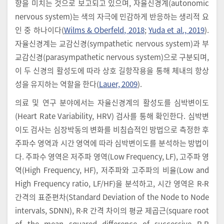
향을 미치는 것으로 보고되고 있으며, 자율신경계(autonomic
nervous system)는 색의 자극에 민감하게 반응하는 생리적 요
인 중 하나이다(
Wilms & Oberfeld, 2018
;
Yuda et al., 2019
).
자율신경계는 교감신경(sympathetic nervous system)과 부
교감신경(parasympathetic nervous system)으로 구분되며,
이 두 신경의 활성도에 따라 상호 길항작용을 통해 체내의 항상
성을 유지하는 역할을 한다(
Lauer, 2009
).
의료 및 연구 분야에서는 자율신경계의 활성도를 심박변이도
(Heart Rate Variability, HRV) 검사를 통해 확인한다. 심박변
이도 검사는 심장박동의 변화를 비침습적인 방법으로 측정한 후
주파수 영역과 시간 영역에 따라 심박변이도를 분석하는 방법이
다. 주파수 영역은 저주파 영역(Low Frequency, LF), 고주파 영
역(High Frequency, HF), 저주파와 고주파의 비율(Low and
High Frequency ratio, LF/HF)을 분석하고, 시간 영역은 R-R
간격의 표준편차(Standard Deviation of the Node to Node
intervals, SDNN), R-R 간격 차이의 평균 제곱근(square root
of the mean squared difference of successive R-R