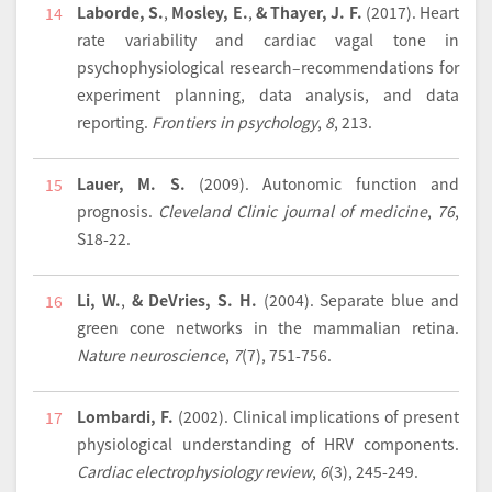
Laborde, S.
,
Mosley, E.
,
& Thayer, J. F.
(2017).
Heart
14
rate variability and cardiac vagal tone in
psychophysiological research–recommendations for
experiment planning, data analysis, and data
reporting.
Frontiers in psychology
,
8
, 213.
Lauer, M. S.
(2009).
Autonomic function and
15
prognosis.
Cleveland Clinic journal of medicine
,
76
,
S18-22.
Li, W.
,
& DeVries, S. H.
(2004).
Separate blue and
16
green cone networks in the mammalian retina.
Nature neuroscience
,
7
(7), 751-756.
Lombardi, F.
(2002).
Clinical implications of present
17
physiological understanding of HRV components.
Cardiac electrophysiology review
,
6
(3), 245-249.