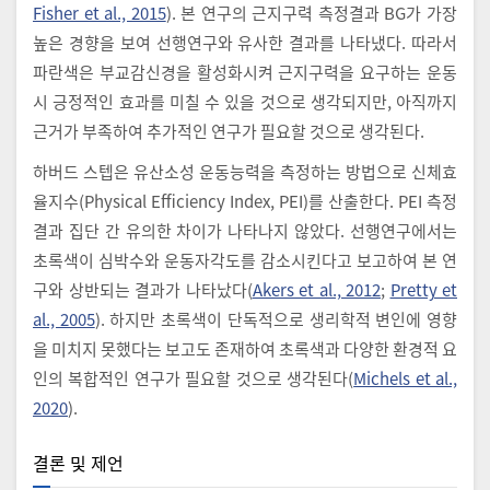
Fisher et al., 2015
). 본 연구의 근지구력 측정결과 BG가 가장
높은 경향을 보여 선행연구와 유사한 결과를 나타냈다. 따라서
파란색은 부교감신경을 활성화시켜 근지구력을 요구하는 운동
시 긍정적인 효과를 미칠 수 있을 것으로 생각되지만, 아직까지
근거가 부족하여 추가적인 연구가 필요할 것으로 생각된다.
하버드 스텝은 유산소성 운동능력을 측정하는 방법으로 신체효
율지수(Physical Efficiency Index, PEI)를 산출한다. PEI 측정
결과 집단 간 유의한 차이가 나타나지 않았다. 선행연구에서는
초록색이 심박수와 운동자각도를 감소시킨다고 보고하여 본 연
구와 상반되는 결과가 나타났다(
Akers et al., 2012
;
Pretty et
al., 2005
). 하지만 초록색이 단독적으로 생리학적 변인에 영향
을 미치지 못했다는 보고도 존재하여 초록색과 다양한 환경적 요
인의 복합적인 연구가 필요할 것으로 생각된다(
Michels et al.,
2020
).
결론 및 제언