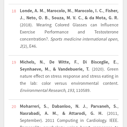
Londe, A. M.
,
Marocolo, M.
,
Marocolo, I. C.
,
Fisher,
18
J.
,
Neto, O. B.
,
Souza, M. V. C.
,
& da Mota, G. R.
(2018).
Wearing Colored Glasses can Influence
Exercise Performance and Testosterone
concentration?.
Sports medicine international open
,
2
(2), E46.
Michels, N.
,
De Witte, F.
,
Di Bisceglie, E.
,
19
Seynhaeve, M.
,
& Vandebuerie, T.
(2020).
Green
nature effect on stress response and stress eating in
the lab: color versus environmental content.
Environmental Research
,
193
, 110589.
Moharreri, S.
,
Dabanloo, N. J.
,
Parvaneh, S.
,
20
Nasrabadi, A. M.
,
& Attarodi, G. H.
(2011,
September). 2011 Computing in Cardiology. IEEE.