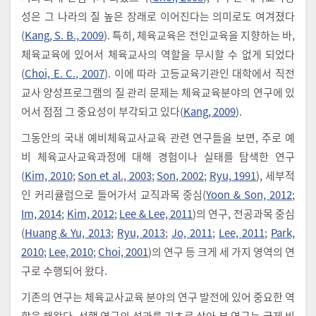
성은 그 나라의 질 높은 장래로 이어진다는 의미로도 여겨졌다
(
Kang, S. B., 2009
). 특히, 체육교육은 전인교육을 지향하는 바,
체육교육에 있어서 체육교사의 역할을 무시할 수 없게 되었다
(
Choi, E. C., 2007
). 이에 따라 고등교육기관인 대학에서 직전
교사 양성프로그램의 질 관리 문제는 체육교육분야의 연구에 있
어서 점점 그 중요성이 부각되고 있다(
Kang, 2009
).
그동안의 국내 예비체육교사교육 관련 연구들을 보면, 주로 예
비 체육교사교육과정에 대해 경험이나 실태를 탐색한 연구
(
Kim, 2010
;
Son et al., 2003
;
Son, 2002
;
Ryu, 1991
), 세부적
인 커리큘럼으로 들어가서 교직과목 중심(
Yoon & Son, 2012
;
Im, 2014
;
Kim, 2012
;
Lee & Lee, 2011
)의 연구, 전공과목 중심
(
Huang & Yu, 2013
;
Ryu, 2013
;
Jo, 2011
;
Lee, 2011
;
Park,
2010
;
Lee, 2010
;
Choi, 2001
)의 연구 등 크게 세 가지 영역의 연
구로 수행되어 왔다.
기존의 연구는 체육교사교육 분야의 연구 발전에 있어 중요한 역
할을 해왔다. 선행 연구의 성과를 기초로 삼아 본 연구는 국제 비