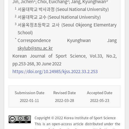
1
2
3
*
Jin, Jichen
; Choi, Euichang
; Jang, Kyunghwan
1
서울대학교 박사과정 (Seoul National University)
2
서울대학교 교수 (Seoul National University)
3
서울옥정초등학교 교사 (Seoul Okjeong Elementary
School)
*
Correspondence Kyunghwan Jang
skylub@snu.ac.kr
Korean Journal of Sport Science
,
Vol.
33
,
No.
2
,
pp.
253-268
,
30 June 2022
https://doi.org/10.24985/kjss.2022.33.2.253
Submission Date
Revised Date
Accepted Date
2022-01-11
2022-03-28
2022-05-23
Copyright © 2022 Korea Institute of Sport Science
This is an open-access article distributed under the