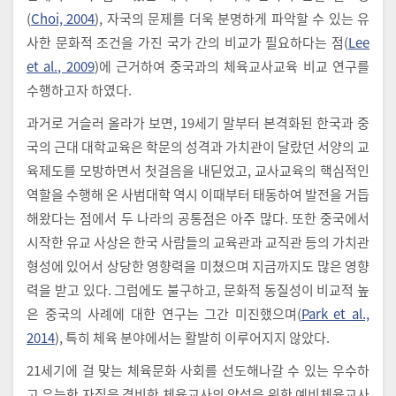
(
Choi, 2004
), 자국의 문제를 더욱 분명하게 파악할 수 있는 유
사한 문화적 조건을 가진 국가 간의 비교가 필요하다는 점(
Lee
et al., 2009
)에 근거하여 중국과의 체육교사교육 비교 연구를
수행하고자 하였다.
과거로 거슬러 올라가 보면, 19세기 말부터 본격화된 한국과 중
국의 근대 대학교육은 학문의 성격과 가치관이 달랐던 서양의 교
육제도를 모방하면서 첫걸음을 내딛었고, 교사교육의 핵심적인
역할을 수행해 온 사범대학 역시 이때부터 태동하여 발전을 거듭
해왔다는 점에서 두 나라의 공통점은 아주 많다. 또한 중국에서
시작한 유교 사상은 한국 사람들의 교육관과 교직관 등의 가치관
형성에 있어서 상당한 영향력을 미쳤으며 지금까지도 많은 영향
력을 받고 있다. 그럼에도 불구하고, 문화적 동질성이 비교적 높
은 중국의 사례에 대한 연구는 그간 미진했으며(
Park et al.,
2014
), 특히 체육 분야에서는 활발히 이루어지지 않았다.
21세기에 걸 맞는 체육문화 사회를 선도해나갈 수 있는 우수하
고 유능한 자질을 겸비한 체육교사의 양성을 위한 예비체육교사