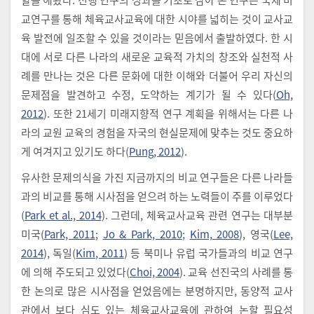
교연구를 통해 체육교사교육에 대한 시야를 넓히는 것이 교사교
육 발전에 일조할 수 있을 것이라는 믿음에서 출발하였다. 한 시
대에 서로 다른 나라의 새로운 교육적 가치의 창조와 실천적 사
례를 만나는 것은 다른 문화에 대한 이해와 더불어 우리 자신의
문제점을 발견하고 수정, 도약하는 계기가 될 수 있다(
Oh,
2012
). 또한 21세기 미래지향적 연구 계획을 위해서는 다른 나
라의 교원 교육의 경험을 자국의 현실문제에 맞추는 것도 중요하
게 여겨지고 있기도 하다(
Pung, 2012
).
유사한 문제의식을 가진 지금까지의 비교 연구들은 다른 나라들
과의 비교를 통해 시사점을 얻으려 하는 노력들이 주를 이루었다
(
Park et al., 2014
). 그런데, 체육교사교육 관련 연구는 대부분
미국(
Park, 2011
;
Jo & Park, 2010
;
Kim, 2008
), 영국(
Lee,
2014
), 독일(
Kim, 2011
) 등 북미나 유럽 국가들과의 비교 연구
에 의해 주도되고 있었다(
Choi, 2004
). 교육 선진국의 사례를 통
한 논의로 많은 시사점을 얻었음에는 분명하지만, 동양적 교사
관에서 보다 심도 있는 체육교사교육에 관하여 논할 필요성