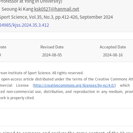
essor at Yong In University)
Seoung-ki Kang
ksk0527@hanmail.net
Sport Science
,
Vol.
35
,
No.
3
,
pp.
412-426
,
September 2024
24985/kjss.2024.35.3.412
Date
Revised Date
Accepted Date
9
2024-08-05
2024-08-16
ean Institute of Sport Science. All rights reserved.
n open-access article distributed under the terms of the Creative Commons Att
mercial License (
http://creativecommons.org/licenses/by-nc/4.0/
) which 
cted non-commercial use, distribution, and reproduction in any medium, prov
ork is properly cited.