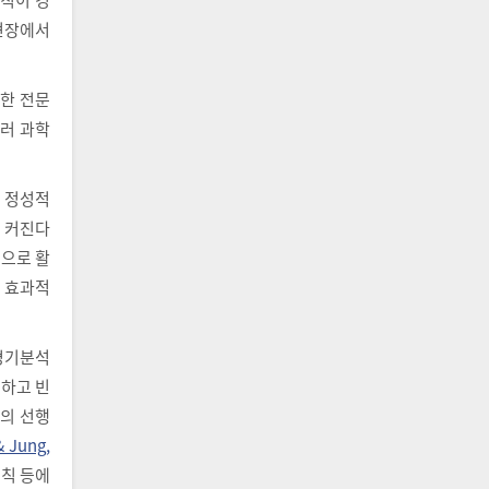
현장에서
한 전문
여러 과학
 정성적
욱 커진다
적으로 활
 효과적
경기분석
석하고 빈
석의 선행
& Jung,
규칙 등에