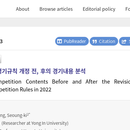
About
Browse articles
Editorial policy
Fo
.3
PubReader
Citation
경기규칙 개정 전, 후의 경기내용 분석
mpetition Contents Before and After the Revisi
tition Rules in 2022
2
*
ang, Seoung-ki
earcher at Yong In University)