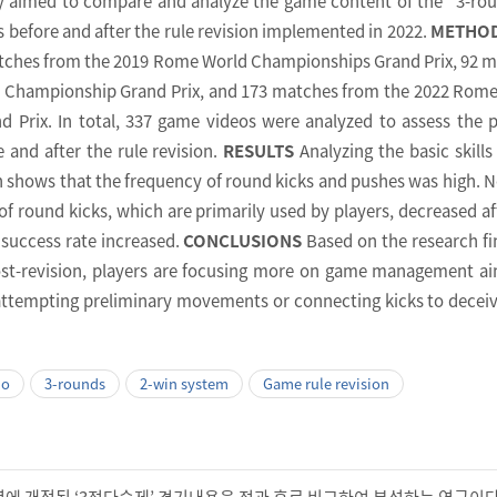
y aimed to compare and analyze the game content of the “3-rou
before and after the rule revision implemented in 2022.
METHO
tches from the 2019 Rome World Championships Grand Prix, 92 
d Championship Grand Prix, and 173 matches from the 2022 Rom
 Prix. In total, 337 game videos were analyzed to assess the p
and after the rule revision.
RESULTS
Analyzing the basic skills
on shows that the frequency of round kicks and pushes was high. N
of round kicks, which are primarily used by players, decreased af
g success rate increased.
CONCLUSIONS
Based on the research fi
 post-revision, players are focusing more on game management a
attempting preliminary movements or connecting kicks to deceiv
do
3-rounds
2-win system
Game rule revision
22년에 개정된 ‘3전다승제’ 경기내용을 전과 후로 비교하여 분석하는 연구이다