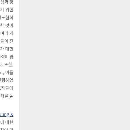
향상과 경
하기 위한
태권도협회
한 것이
 여러 가
들이 진
가 대한
 KBL 경
. 또한,
고, 이를
진행하였
지도자들에
이해를 높
Jung &
용에 대한
칙이 경