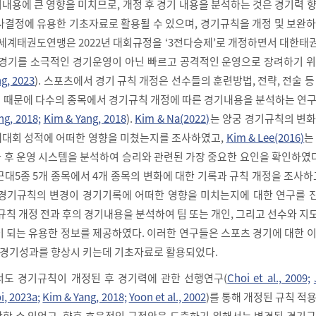
내용에 큰 영향을 미치므로, 개정 후 경기 내용을 분석하는 것은 경기력 
사결정에 유용한 기초자료로 활용될 수 있으며, 경기규칙을 개정 및 보완
 세계태권도연맹은 2022년 대회규정을 ‘3전다승제’로 개정하면서 대한
 경기를 소극적인 경기운영이 아닌 빠르고 공격적인 운영으로 장려하기 위
g, 2023
). 스포츠에서 경기 규칙 개정은 선수들의 훈련방법, 전략, 전술 등
 때문에 다수의 종목에서 경기규칙 개정에 따른 경기내용을 분석하는 연구
g, 2018;
Kim & Yang, 2018
).
Kim & Na(2022)
는 양궁 경기규칙의 변화
대회 성적에 어떠한 영향을 미쳤는지를 조사하였고,
Kim & Lee(2016)
는
 후 운영 시스템을 분석하여 승리와 관련된 가장 중요한 요인을 확인하였다
근대5종 5개 종목에서 4개 종목의 변화에 대한 기록과 규칙 개정을 조사하
 경기규칙의 변경이 경기기록에 어떠한 영향을 미치는지에 대한 연구를 
규칙 개정 전과 후의 경기내용을 분석하여 팀 또는 개인, 그리고 선수와 
이 되는 유용한 정보를 제공하였다. 이러한 연구들은 스포츠 경기에 대한 
, 경기성과를 향상시 키는데 기초자료로 활용되었다.
도 경기규칙이 개정된 후 경기력에 관한 선행연구(
Choi et al., 2009;
i, 2023a;
Kim & Yang, 2018;
Yoon et al., 2002
)를 통해 개정된 규칙 적
할 수 있었고, 향후 효율적인 규정안을 도출하기 위해서는 변경된 경기규