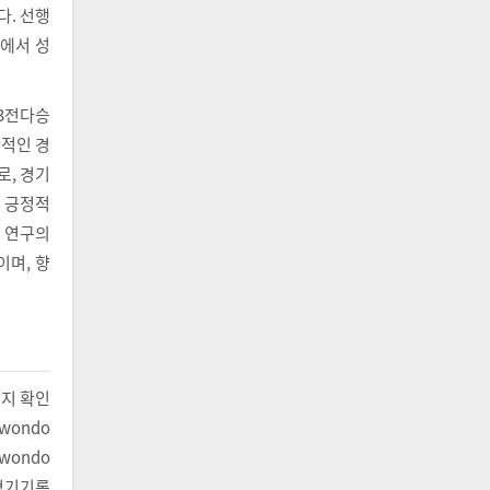
다. 선행
회에서 성
‘3전다승
합적인 경
로, 경기
해 긍정적
본 연구의
이며, 향
는지 확인
wondo
kwondo
 경기기록