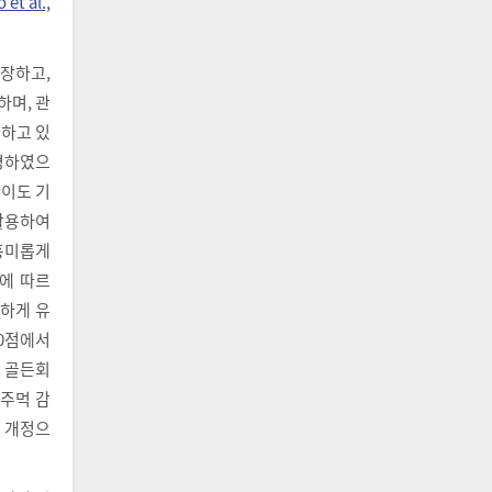
 et al.,
장하고,
하며, 관
하고 있
변경하였으
난이도 기
 활용하여
 흥미롭게
’에 따르
일하게 유
20점에서
의 골든회
 주먹 감
칙 개정으