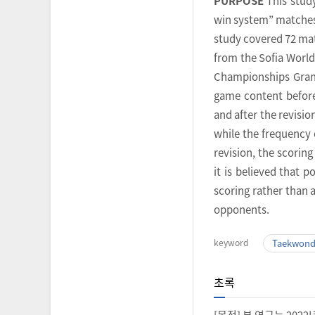
PURPOSE
This stud
win system” matches 
study covered 72 ma
from the Sofia Worl
Championships Grand
game content before 
and after the revisi
while the frequency 
revision, the scorin
it is believed that
scoring rather than 
opponents.
keyword
Taekwon
초록
[목적] 본 연구는 20