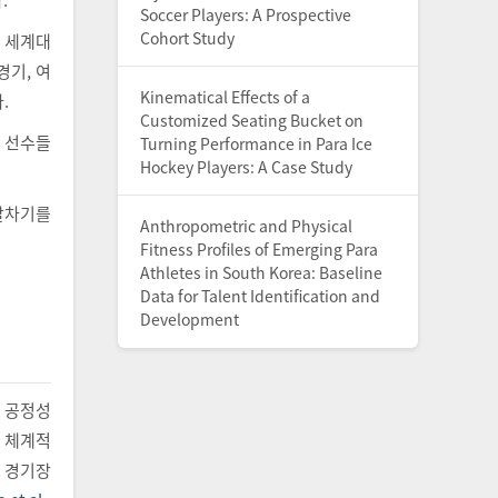
Soccer Players: A Prospective
Cohort Study
아 세계대
경기, 여
Kinematical Effects of a
.
Customized Seating Bucket on
, 선수들
Turning Performance in Para Ice
Hockey Players: A Case Study
 발차기를
Anthropometric and Physical
Fitness Profiles of Emerging Para
Athletes in South Korea: Baseline
Data for Talent Identification and
Development
 공정성
고 체계적
 경기장