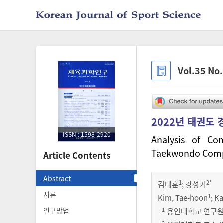
Vol.35 No
2022년 태권도 
ISSN : 1598-2920
Analysis of Co
Taekwondo Compe
Article Contents
Abstract
1
2
*
김태훈
;
강성기
서론
1
Kim, Tae-hoon
; K
1
연구방법
용인대학교 연구원 (Res
2