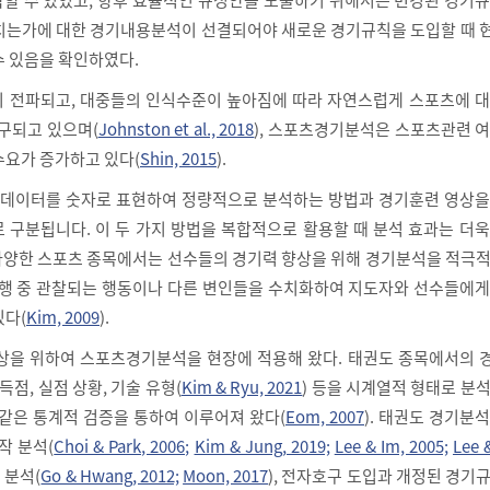
치는가에 대한 경기내용분석이 선결되어야 새로운 경기규칙을 도입할 때 
수 있음을 확인하였다.
 전파되고, 대중들의 인식수준이 높아짐에 따라 자연스럽게 스포츠에 대
요구되고 있으며(
Johnston et al., 2018
), 스포츠경기분석은 스포츠관련 
수요가 증가하고 있다(
Shin, 2015
).
데이터를 숫자로 표현하여 정량적으로 분석하는 방법과 경기훈련 영상을
 구분됩니다. 이 두 가지 방법을 복합적으로 활용할 때 분석 효과는 더
 다양한 스포츠 종목에서는 선수들의 경기력 향상을 위해 경기분석을 적극
수행 중 관찰되는 행동이나 다른 변인들을 수치화하여 지도자와 선수들에게
있다(
Kim, 2009
).
상을 위하여 스포츠경기분석을 현장에 적용해 왔다. 태권도 종목에서의 
득점, 실점 상황, 기술 유형(
Kim & Ryu, 2021
) 등을 시계열적 형태로 분
 같은 통계적 검증을 통하여 이루어져 왔다(
Eom, 2007
). 태권도 경기분
작 분석(
Choi & Park, 2006;
Kim & Jung, 2019;
Lee & Im, 2005;
Lee 
 분석(
Go & Hwang, 2012;
Moon, 2017
), 전자호구 도입과 개정된 경기