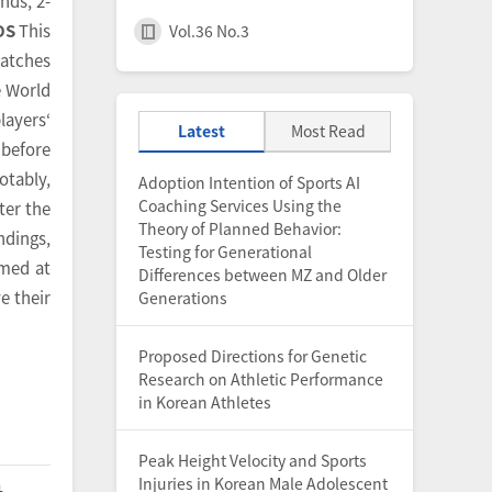
nds, 2-
DS
This
Vol.36 No.3
matches
e World
layers‘
Latest
Most Read
 before
otably,
Adoption Intention of Sports AI
Coaching Services Using the
ter the
Theory of Planned Behavior:
ndings,
Testing for Generational
imed at
Differences between MZ and Older
e their
Generations
Proposed Directions for Genetic
Research on Athletic Performance
in Korean Athletes
Peak Height Velocity and Sports
Injuries in Korean Male Adolescent
.