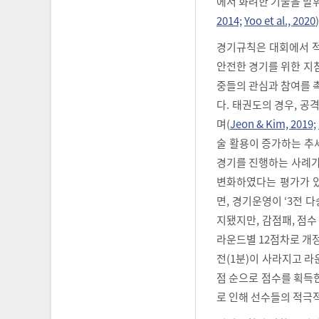
에서 화려한 기술을 발휘
2014;
Yoo et al., 2020
)
경기규칙은 대회에서 적
안전한 경기를 위한 지
중들의 관심과 참여를 
다. 태권도의 경우, 
며(
Jeon & Kim, 2019;
술 활용이 증가하는 추
경기를 진행하는 사례가
변화하였다는 평가가 있다
면, 경기운영이 ‘3전 
지됐지만, 감점패, 점수
라운드별 12점차로 개정
전(1분)이 사라지고 라
점 순으로 점수를 획득
로 인해 선수들의 적극