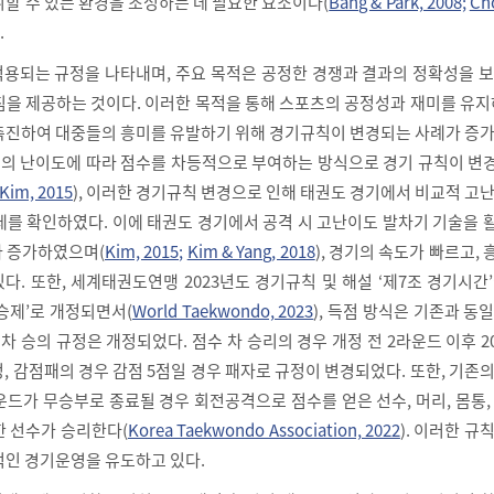
할 수 있는 환경을 조성하는 데 필요한 요소이다(
Bang & Park, 2008;
Cho
.
용되는 규정을 나타내며, 주요 목적은 공정한 경쟁과 결과의 정확성을 보
침을 제공하는 것이다. 이러한 목적을 통해 스포츠의 공정성과 재미를 유지
촉진하여 대중들의 흥미를 유발하기 위해 경기규칙이 변경되는 사례가 증가
공격의 난이도에 따라 점수를 차등적으로 부여하는 방식으로 경기 규칙이 
Kim, 2015
), 이러한 경기규칙 변경으로 인해 태권도 경기에서 비교적 고
세를 확인하였다. 이에 태권도 경기에서 공격 시 고난이도 발차기 기술을
 증가하였으며(
Kim, 2015;
Kim & Yang, 2018
), 경기의 속도가 빠르고,
. 또한, 세계태권도연맹 2023년도 경기규칙 및 해설 ‘제7조 경기시간
다승제’로 개정되면서(
World Taekwondo, 2023
), 득점 방식은 기존과 동
 차 승의 규정은 개정되었다. 점수 차 승리의 경우 개정 전 2라운드 이후 
, 감점패의 경우 감점 5점일 경우 패자로 규정이 변경되었다. 또한, 기존
운드가 무승부로 종료될 경우 회전공격으로 점수를 얻은 선수, 머리, 몸통,
한 선수가 승리한다(
Korea Taekwondo Association, 2022
). 이러한 규
적인 경기운영을 유도하고 있다.