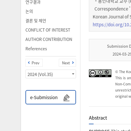
용인대학교 교수 (Prof
연구결과
*
Correspondence
논의
Korean Journal of 
결론 및 제언
https://doi.org/10.
CONFLICT OF INTEREST
AUTHOR CONTRIBUTION
Submission 
References
2024-03-2
Prev
Next
© The Kor
2024 (Vol.35)
This is a
Non-Com
unrestri
original w
e-Submission
Abstract