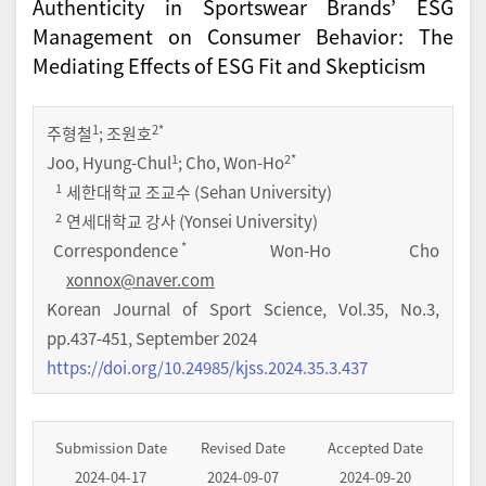
Authenticity in Sportswear Brands’ ESG
Management on Consumer Behavior: The
Mediating Effects of ESG Fit and Skepticism
1
2
*
주형철
;
조원호
1
2
*
Joo, Hyung-Chul
; Cho, Won-Ho
1
세한대학교 조교수 (Sehan University)
2
연세대학교 강사 (Yonsei University)
*
Correspondence
Won-Ho Cho
xonnox@naver.com
Korean Journal of Sport Science
,
Vol.
35
,
No.
3
,
pp.
437-451
,
September 2024
https://doi.org/10.24985/kjss.2024.35.3.437
Submission Date
Revised Date
Accepted Date
2024-04-17
2024-09-07
2024-09-20