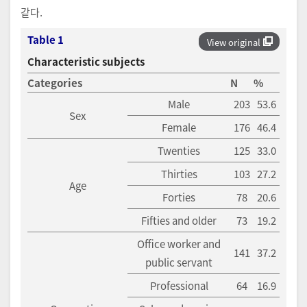
같다.
Table 1
View original
Characteristic subjects
Categories
N
%
Male
203
53.6
Sex
Female
176
46.4
Twenties
125
33.0
Thirties
103
27.2
Age
Forties
78
20.6
Fifties and older
73
19.2
Office worker and
141
37.2
public servant
Professional
64
16.9