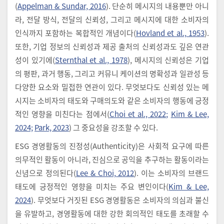
(
Appelman & Sundar, 2016
). 단순히 메시지의 내용뿐만 아니
라, 전달 방식, 전달의 신뢰성, 그리고 메시지에 대한 소비자의
인식까지 포함하는 복합적인 개념이다(
Hovland et al., 1953
).
또한, 기업 정보의 신뢰성과 제공 출처의 신뢰성과도 깊은 연관
성이 있기에(
Sternthal et al., 1978
), 메시지의 신뢰성은 기업
의 평판, 과거 행동, 그리고 커뮤니 케이션의 명확성과 일관성 등
다양한 요소와 밀접한 연관이 있다. 무엇보다도 신뢰성 있는 메
시지는 소비자의 태도와 구매의도와 같은 소비자의 행동에 긍정
적인 영향을 미친다는 점에서(
Choi et al., 2022;
Kim & Lee,
2024;
Park, 2023
) 그 중요성을 강조할 수 있다.
ESG 경영활동의 진정성(Authenticity)은 사회적 요구에 따른
의무적인 활동이 아니라, 진심으로 공익을 추구하는 활동이라는
신념으로 정의된다(
Lee & Choi, 2012
). 이는 소비자의 브랜드
태도에 긍정적인 영향을 미치는 주요 변인이다(
Kim & Lee,
2024
). 무엇보다 거짓된 ESG 경영활동은 소비자의 의심과 불신
을 유발하고, 경영활동에 대한 강한 회의적인 태도를 초래할 수