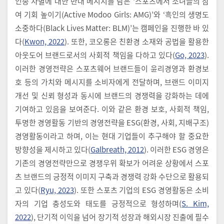
인종 차별에 대한 반대 메시지를 담은 ‘스포츠에서 소녀들의 참
여 기회 높이기(Active Modoo Girls: AMG)’와 ‘흑인의 생명도
소중하다(Black Lives Matter: BLM)’는 캠페인을 진행한 바 있
다(
Kwon, 2022
). 또한, 코오롱은 친환경 소재와 공법을 활용한
아웃도어 브랜드로서의 사회적 책임을 다하고 있다(
Go, 2023
).
이러한 경영전략은 스포츠웨어 브랜드들이 윤리경영과 환경보
호 등의 가치와 메시지를 소비자에게 전달하며, 브랜드 이미지
개선 및 신뢰 형성과 동시에 브랜드의 경쟁력을 강화하는 데에
기여하고 있음을 보여준다. 이와 같은 환경 보호, 사회적 책임,
투명한 경영활동 기반의 경영전략을 ESG(환경, 사회, 지배구조)
경영활동이라고 하며, 이는 현대 기업들이 추구해야 할 중요한
방향성을 제시하고 있다(
Galbreath, 2012
). 이러한 ESG 경영은
기존의 경영전략만으로 경쟁우위 확보가 어려운 상황에서 스포
츠 브랜드의 긍정적 이미지 구축과 경쟁력 강화 수단으로 활용되
고 있다(
Ryu, 2023
). 또한 스포츠 기업의 ESG 경영활동은 소비
자의 기업 충성도와 태도를 긍정적으로 형성하며(
S. Kim,
2022
), 단기적 이익을 넘어 장기적 성장과 해외시장 진출에 필수