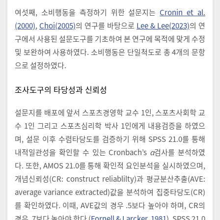
여섯째, 소비행동을 측정하기 위한 설문지는
Cronin et al.
(2000)
,
Choi(2005)
의 연구를 바탕으로
Lee & Lee(2023)
의 연
구에서 사용된 설문도구를 기초하여 본 연구에 목적에 맞게 수정
및 보완하여 사용하였다. 소비행동은 단일척도로 총 4개의 문항
으로 설정하였다.
조사도구의 타당성과 신뢰성
설문지를 배포에 앞서 스포츠경영학 교수 1인, 스포츠사회학 교
수 1인 그리고 스포츠심리학 박사 1인에게 내용검증을 하였으
며, 설문 이후 수렴타당도를 검증하기 위해 SPSS 21.0를 통해
내적일관성을 확인할 수 있는 Cronbach’s
α
검사를 분석하였
다. 또한, AMOS 21.0를 통해 확인적 요인분석을 실시하였으며,
개념신뢰성(CR: construct reliablilty)과 평균분산추출(AVE:
average variance extracted)값을 분석하여 집중타당도(CR)
를 확인하였다. 이때, AVE값의 경우 .5보다 높아야 하며, CR의
경우 .7보다 높아야 한다 (
Fornell & Larcker, 1981
). SPSS 21.0