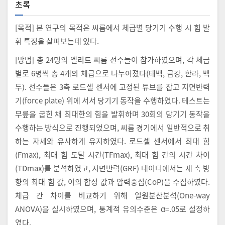
초록
[목적] 본 연구의 목적은 씨름에서 체급별 당기기 수행 시 힘 발
휘 특징을 살펴보는데 있다.
[방법] 총 24명의 엘리트 씨름 선수들이 참가하였으며, 각 체급
별로 6명씩 총 4개의 체급으로 나누어졌다(태백, 금강, 한라, 백
두). 선수들은 3축 로드셀 센서에 고정된 튜브를 잡고 지면반력
기(force plate) 위에 서서 당기기 동작을 수행하였다. 테스트는
무릎을 굽힌 채 최대한의 힘을 발휘하며 30회의 당기기 동작을
수행하는 방식으로 진행되었으며, 씨름 경기에서 일반적으로 취
하는 자세와 유사하게 유지하였다. 로드셀 센서에서 최대 힘
(Fmax), 최대 힘 도달 시간(TFmax), 최대 힘 간의 시간 차이
(TDmax)를 분석하였고, 지면반력(GRF) 데이터에서는 세 축 방
향의 최대 힘 값, 이의 합성 값과 압력중심(CoP)을 수집하였다.
체급 간 차이를 비교하기 위해 일원분산분석(One-way
ANOVA)을 실시하였으며, 통계적 유의수준은 α=.05로 설정하
였다.