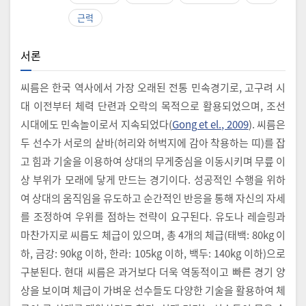
근력
서론
씨름은 한국 역사에서 가장 오래된 전통 민속경기로, 고구려 시
대 이전부터 체력 단련과 오락의 목적으로 활용되었으며, 조선
시대에도 민속놀이로서 지속되었다(
Gong et el., 2009
). 씨름은
두 선수가 서로의 샅바(허리와 허벅지에 감아 착용하는 띠)를 잡
고 힘과 기술을 이용하여 상대의 무게중심을 이동시키며 무릎 이
상 부위가 모래에 닿게 만드는 경기이다. 성공적인 수행을 위하
여 상대의 움직임을 유도하고 순간적인 반응을 통해 자신의 자세
를 조정하여 우위를 점하는 전략이 요구된다. 유도나 레슬링과
마찬가지로 씨름도 체급이 있으며, 총 4개의 체급(태백: 80kg 이
하, 금강: 90kg 이하, 한라: 105kg 이하, 백두: 140kg 이하)으로
구분된다. 현대 씨름은 과거보다 더욱 역동적이고 빠른 경기 양
상을 보이며 체급이 가벼운 선수들도 다양한 기술을 활용하여 체