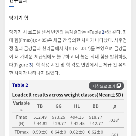
당기기 힘
당기기 시 로드셀 센서 변인의 통계결과는 <Table
2
>와 같다. 최
대 힘(Fmax)(
p
<.05)은 체급 간 유의한 차이가 나타났다. 사후검
정 결과 금강급과 한라급에서 차이(
p
=.017)를 보였으며 금강급
이 더 가벼운 체급임에도 불구하고 더 높은 최대 힘을 발휘하였
다(Figure
3
). 힘 작용 시간 및 힘 각도 변인에서는 체급 간 유의
한 차이가 나타나지 않았다.
Table 2
새창으로 보기
Loadcell results across weight classes(Mean±SD)
Variable
TB
GG
HL
BD
p
s
Fmax
512.49
573.25
494.15
518.77
.018*
(N)
±44.82
±29.77
±42.45
±42.77
TDmax
0.59±0
0.64±0
0.62±0
0.62±0
.661