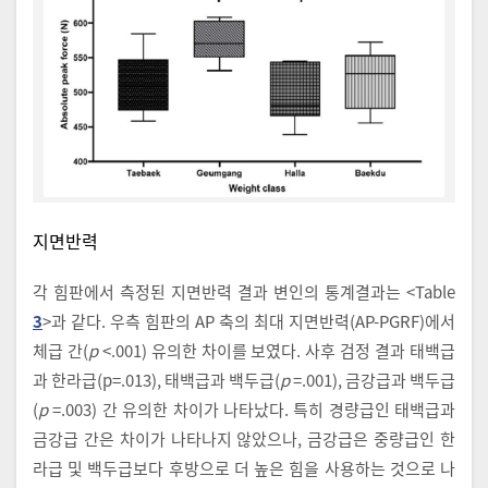
지면반력
각 힘판에서 측정된 지면반력 결과 변인의 통계결과는 <Table
3
>과 같다. 우측 힘판의 AP 축의 최대 지면반력(AP-PGRF)에서
체급 간(
p
<.001) 유의한 차이를 보였다. 사후 검정 결과 태백급
과 한라급(p=.013), 태백급과 백두급(
p
=.001), 금강급과 백두급
(
p
=.003) 간 유의한 차이가 나타났다. 특히 경량급인 태백급과
금강급 간은 차이가 나타나지 않았으나, 금강급은 중량급인 한
라급 및 백두급보다 후방으로 더 높은 힘을 사용하는 것으로 나