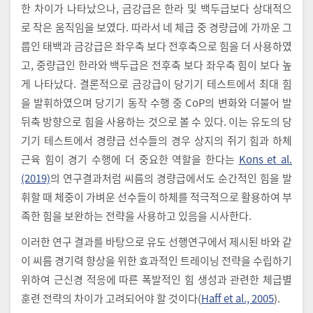
한 차이가 나타났으나, 금강급은 한라 및 백두급보다 상대적으
로 작은 움직임을 보였다. 따라서 네 체급 중 경량급에 가까운 그
룹인 태백과 금강급은 좌우축 보다 전후축으로 힘을 더 사용하였
고, 중량급인 한라와 백두급은 전후축 보다 좌우축 힘이 보다 높
게 나타났다. 결론적으로 금강급이 당기기 테스트에서 최대 힘
을 발휘하였으며 당기기 동작 수행 중 CoP의 변화와 더불어 발
뒤축 방향으로 힘을 사용하는 것으로 볼 수 있다. 이는 유도의 당
기기 테스트에서 경량급 선수들의 경우 상지의 쥐기 힘과 하체
근육 힘이 경기 수행에 더 중요한 역할을 한다는
Kons et al.
(2019)
의 연구결과처럼 씨름의 경량급에서도 순간적인 힘을 발
휘할 때 체중이 가벼운 선수들이 하체를 적극적으로 활용하여 부
족한 힘을 보완하는 전략을 사용하고 있음을 시사한다.
이러한 연구 결과를 바탕으로 유도 선행연구에서 제시된 바와 같
이 씨름 경기력 향상을 위한 효과적인 트레이닝 전략을 수립하기
위하여 근신경 적응에 따른 폭발적인 힘 생성과 관련한 체급별
훈련 전략의 차이가 고려되어야 할 것이다(
Haff et al., 2005
).