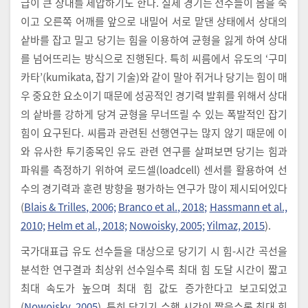
급이 큰 상대를 제압하기도 한다. 실제 경기는 선수들이 몸을 숙
이고 오른쪽 어깨를 앞으로 내밀어 서로 맡댄 상태에서 상대의
샅바를 잡고 밀고 당기는 힘을 이용하여 균형을 잃게 하여 상대
를 넘어뜨리는 방식으로 진행된다. 특히 씨름에서 유도의 ‘구미
카타’(kumikata, 잡기 기술)와 같이 말아 쥐거나 당기는 힘이 매
우 중요한 요소이기 때문에 성공적인 경기력 발휘를 위해서 상대
의 샅바를 강하게 당겨 균형을 무너뜨릴 수 있는 폭발적인 잡기
힘이 요구된다. 씨름과 관련된 선행연구는 많지 않기 때문에 이
와 유사한 투기종목인 유도 관련 연구를 살펴보면 당기는 힘과
파워를 측정하기 위하여 로드셀(loadcell) 센서를 활용하여 선
수의 경기력과 훈련 방향을 평가하는 연구가 많이 제시되어있다
(
Blais & Trilles, 2006;
Branco et al., 2018;
Hassmann et al.,
2010;
Helm et al., 2018;
Nowoisky, 2005;
Yilmaz, 2015
).
국가대표급 유도 선수들을 대상으로 당기기 시 힘-시간 곡선을
분석한 연구결과 최상위 선수일수록 최대 힘 도달 시간이 짧고
최대 속도가 높으며 최대 힘 값도 증가한다고 보고되었고
(
Nowoisky, 2005
), 특히 당기기 수행 시간이 짧을수록 최대 힘