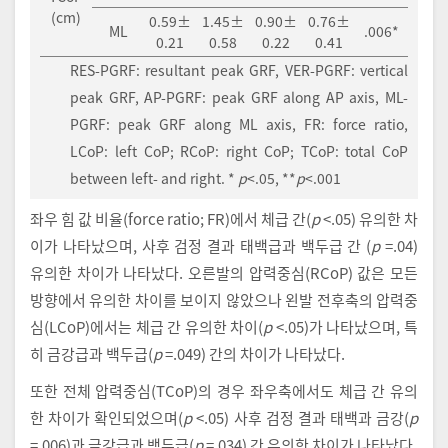
(cm)
0.59±
1.45±
0.90±
0.76±
ML
.006*
0.21
0.58
0.22
0.41
RES-PGRF: resultant peak GRF, VER-PGRF: vertical
peak GRF, AP-PGRF: peak GRF along AP axis, ML-
PGRF: peak GRF along ML axis, FR: force ratio,
LCoP: left CoP; RCoP: right CoP; TCoP: total CoP
between left- and right. *
p
<.05, **
p
<.001
좌우 힘 값 비율(force ratio; FR)에서 체급 간(
p
<.05) 유의한 차
이가 나타났으며, 사후 검정 결과 태백급과 백두급 간 (
p
=.04)
유의한 차이가 나타났다. 오른발의 압력중심(RCoP) 값은 모든
방향에서 유의한 차이를 보이지 않았으나 왼발 전후축의 압력중
심(LCoP)에서는 체급 간 유의한 차이(
p
<.05)가 나타났으며, 특
히 금강급과 백두급(
p
=.049) 간의 차이가 나타났다.
또한 전체 압력중심(TCoP)의 경우 좌우축에서도 체급 간 유의
한 차이가 확인되었으며(
p
<.05) 사후 검정 결과 태백과 금강(
p
=.006)과 금강급과 백두급(
p
=.034) 간 유의한 차이가 나타났다.