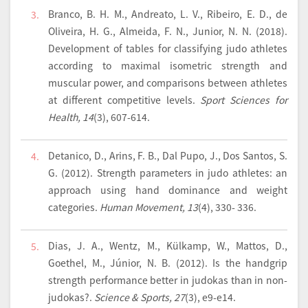
Branco, B. H. M., Andreato, L. V., Ribeiro, E. D., de
3.
Oliveira, H. G., Almeida, F. N., Junior, N. N. (2018).
Development of tables for classifying judo athletes
according to maximal isometric strength and
muscular power, and comparisons between athletes
at different competitive levels.
Sport Sciences for
Health, 14
(3), 607-614.
Detanico, D., Arins, F. B., Dal Pupo, J., Dos Santos, S.
4.
G. (2012). Strength parameters in judo athletes: an
approach using hand dominance and weight
categories.
Human Movement, 13
(4), 330- 336.
Dias, J. A., Wentz, M., Külkamp, W., Mattos, D.,
5.
Goethel, M., Júnior, N. B. (2012). Is the handgrip
strength performance better in judokas than in non-
judokas?.
Science & Sports, 27
(3), e9-e14.