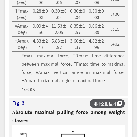
(sec)
.06
.05
.09
.06
TFmax
0.28±0
0.30±0
0.30±0
0.30±0
.736
(sec)
.03
.04
.06
.03
VAmax
9.09±4
11.53±
8.35±1
9.06±2
.315
(deg)
.66
2.05
.57
.89
HAmax
4.33±2
5.83±1
3.60±1
4.82±2
.402
(deg)
.47
.92
.37
.96
Fmax: maximal force, TDmax: time difference
between maximal force, TFmax: time to maximal
force, VAmax: vertical angle in maximal force,
HAmax: horizontal angle in maximal force.
*
p
<.05.
Fig. 3
새창으로 보기
Absolute maximal pulling force among weight
classes