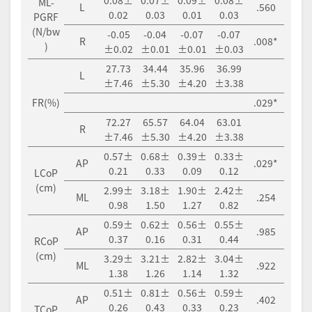
ML-
L
.560
0.02
0.03
0.01
0.03
PGRF
(N/bw
-0.05
-0.04
-0.07
-0.07
R
.008*
)
±0.02
±0.01
±0.01
±0.03
27.73
34.44
35.96
36.99
L
±7.46
±5.30
±4.20
±3.38
FR(%)
.029*
72.27
65.57
64.04
63.01
R
±7.46
±5.30
±4.20
±3.38
0.57±
0.68±
0.39±
0.33±
AP
.029*
0.21
0.33
0.09
0.12
LCoP
(cm)
2.99±
3.18±
1.90±
2.42±
ML
.254
0.98
1.50
1.27
0.82
0.59±
0.62±
0.56±
0.55±
AP
.985
0.37
0.16
0.31
0.44
RCoP
(cm)
3.29±
3.21±
2.82±
3.04±
ML
.922
1.38
1.26
1.14
1.32
0.51±
0.81±
0.56±
0.59±
AP
.402
0.26
0.43
0.33
0.23
TCoP