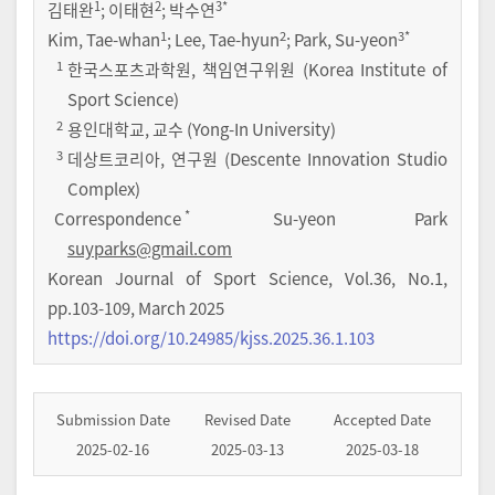
1
2
3
*
김태완
;
이태현
;
박수연
1
2
3
*
Kim, Tae-whan
; Lee, Tae-hyun
; Park, Su-yeon
1
한국스포츠과학원, 책임연구위원 (Korea Institute of
Sport Science)
2
용인대학교, 교수 (Yong-In University)
3
데상트코리아, 연구원 (Descente Innovation Studio
Complex)
*
Correspondence
Su-yeon Park
suyparks@gmail.com
Korean Journal of Sport Science
,
Vol.
36
,
No.
1
,
pp.
103-109
,
March 2025
https://doi.org/10.24985/kjss.2025.36.1.103
Submission Date
Revised Date
Accepted Date
2025-02-16
2025-03-13
2025-03-18