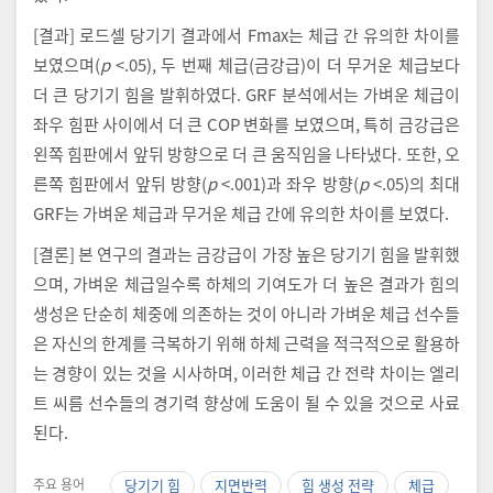
[결과] 로드셀 당기기 결과에서 Fmax는 체급 간 유의한 차이를
보였으며(
p
<.05), 두 번째 체급(금강급)이 더 무거운 체급보다
더 큰 당기기 힘을 발휘하였다. GRF 분석에서는 가벼운 체급이
좌우 힘판 사이에서 더 큰 COP 변화를 보였으며, 특히 금강급은
왼쪽 힘판에서 앞뒤 방향으로 더 큰 움직임을 나타냈다. 또한, 오
른쪽 힘판에서 앞뒤 방향(
p
<.001)과 좌우 방향(
p
<.05)의 최대
GRF는 가벼운 체급과 무거운 체급 간에 유의한 차이를 보였다.
[결론] 본 연구의 결과는 금강급이 가장 높은 당기기 힘을 발휘했
으며, 가벼운 체급일수록 하체의 기여도가 더 높은 결과가 힘의
생성은 단순히 체중에 의존하는 것이 아니라 가벼운 체급 선수들
은 자신의 한계를 극복하기 위해 하체 근력을 적극적으로 활용하
는 경향이 있는 것을 시사하며, 이러한 체급 간 전략 차이는 엘리
트 씨름 선수들의 경기력 향상에 도움이 될 수 있을 것으로 사료
된다.
주요 용어
당기기 힘
지면반력
힘 생성 전략
체급