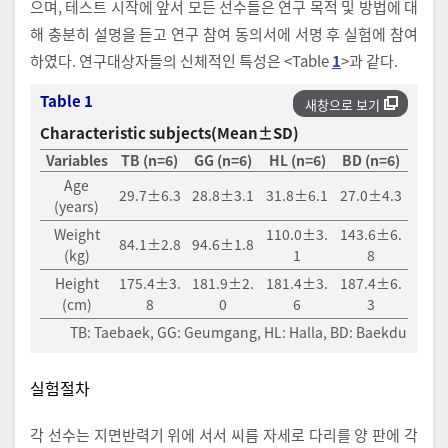
으며, 테스트 시작에 앞서 모든 선수들은 연구 목적 및 방법에 대
해 충분히 설명을 듣고 연구 참여 동의서에 서명 후 실험에 참여
하였다. 연구대상자들의 신체적인 특성은 <Table
1
>과 같다.
Table 1
새창으로 보기
Characteristic subjects(Mean±SD)
Variables
TB (n=6)
GG (n=6)
HL (n=6)
BD (n=6)
Age
29.7±6.3
28.8±3.1
31.8±6.1
27.0±4.3
(years)
Weight
110.0±3.
143.6±6.
84.1±2.8
94.6±1.8
(kg)
1
8
Height
175.4±3.
181.9±2.
181.4±3.
187.4±6.
(cm)
8
0
6
3
TB: Taebaek, GG: Geumgang, HL: Halla, BD: Baekdu
실험절차
각 선수는 지면반력기 위에 서서 씨름 자세로 다리를 양 판에 각