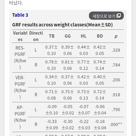
타났다.
Table 3
새창으로 보기
GRF results across weight classes(Mean±SD)
Variabl
Directi
TB
GG
HL
BD
p
es
on
0.37±
0.39±
0.44±
0.42±
RES-
L
.328
0.10
0.06
0.03
0.05
PGRF
(N/bw
0.78±
0.81±
0.77±
0.74±
R
.784
)
0.10
0.06
0.12
0.14
0.34±
0.37±
0.42±
0.40±
VER-
L
.206
0.10
0.06
0.03
0.05
PGRF
(N/bw
0.71±
0.75±
0.73±
0.72±
R
.918
)
0.08
0.06
0.13
0.14
-0.09
-0.05
-0.07
-0.06
AP-
L
.790
±0.10
±0.02
±0.07
±0.04
PGRF
(N/bw
-0.33
-0.30
-0.22
-0.18
R
.000**
)
±0.09
±0.02
±0.03
±0.04
0.08±
0.07±
0.09±
0.08±