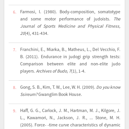
Farmosi, I. (1980). Body-composition, somatotype
6.
and some motor performance of judoists.
The
Journal of Sports Medicine and Physical Fitness,
20
(4), 431-434.
Franchini, E., Miarka, B., Matheus, L., Del Vecchio, F.
7.
B. (2011). Endurance in judogi grip strength tests:
Comparison between elite and non-elite judo
players.
Archives of Budo, 7
(1), 1-4.
Gong, S. B., Kim, T. W., Lee, W. H. (2009).
Do you know
8.
Ssireum?
Gwanglim Book House.
Haff, G. G., Carlock, J. M., Hartman, M. J., Kilgore, J.
9.
L., Kawamori, N., Jackson, J. R., ... Stone, M. H.
(2005). Force- -time curve characteristics of dynamic