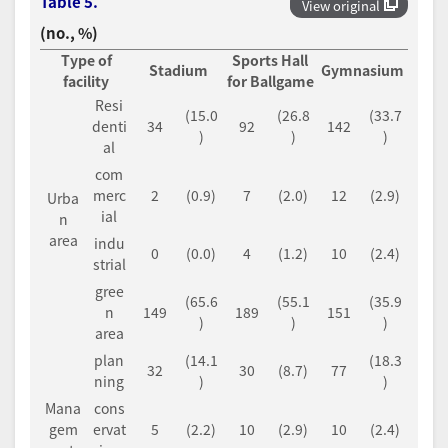
Table 5.
View original
(no., %)
Type of
Sports Hall
Stadium
Gymnasium
facility
for Ballgame
Resi
(15.0
(26.8
(33.7
denti
34
92
142
)
)
)
al
com
merc
2
(0.9)
7
(2.0)
12
(2.9)
Urba
ial
n
area
indu
0
(0.0)
4
(1.2)
10
(2.4)
strial
gree
(65.6
(55.1
(35.9
n
149
189
151
)
)
)
area
plan
(14.1
(18.3
32
30
(8.7)
77
ning
)
)
Mana
cons
gem
ervat
5
(2.2)
10
(2.9)
10
(2.4)