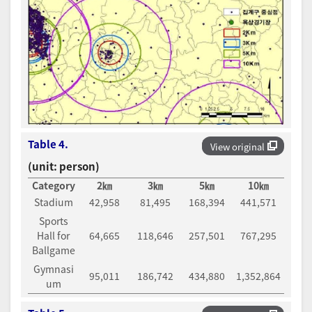
Table 4.
View original
(unit: person)
Category
2㎞
3㎞
5㎞
10㎞
Stadium
42,958
81,495
168,394
441,571
Sports
Hall for
64,665
118,646
257,501
767,295
Ballgame
Gymnasi
95,011
186,742
434,880
1,352,864
um