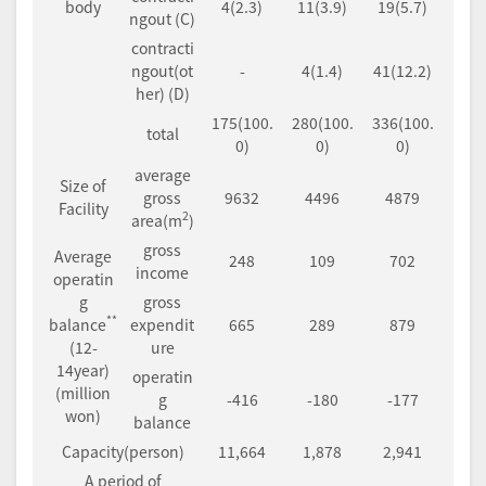
body
4(2.3)
11(3.9)
19(5.7)
ngout (C)
contracti
ngout(ot
-
4(1.4)
41(12.2)
her) (D)
175(100.
280(100.
336(100.
total
0)
0)
0)
average
Size of
gross
9632
4496
4879
Facility
2
area(m
)
gross
Average
248
109
702
income
operatin
g
gross
**
balance
expendit
665
289
879
(12-
ure
14year)
operatin
(million
g
-416
-180
-177
won)
balance
Capacity(person)
11,664
1,878
2,941
A period of