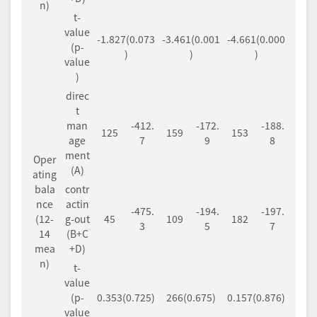
n)
t-
value
-1.827(0.073
-3.461(0.001
-4.661(0.000
(p-
)
)
)
value
)
direc
t
man
-412.
-172.
-188.
125
159
153
age
7
9
8
ment
Oper
(A)
ating
bala
contr
nce
actin
-475.
-194.
-197.
(12-
g-out
45
109
182
3
5
7
14
(B+C
mea
+D)
n)
t-
value
(p-
0.353(0.725)
266(0.675)
0.157(0.876)
value