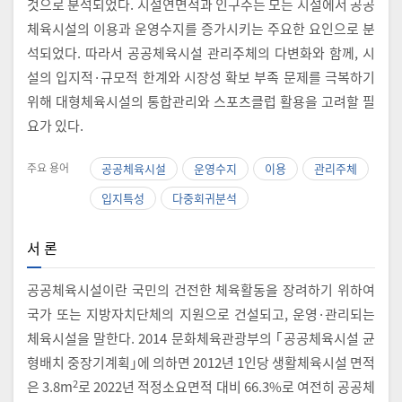
것으로 분석되었다. 시설연면적과 인구수는 모든 시설에서 공공
체육시설의 이용과 운영수지를 증가시키는 주요한 요인으로 분
석되었다. 따라서 공공체육시설 관리주체의 다변화와 함께, 시
설의 입지적·규모적 한계와 시장성 확보 부족 문제를 극복하기
위해 대형체육시설의 통합관리와 스포츠클럽 활용을 고려할 필
요가 있다.
주요 용어
공공체육시설
운영수지
이용
관리주체
입지특성
다중회귀분석
서 론
공공체육시설이란 국민의 건전한 체육활동을 장려하기 위하여
국가 또는 지방자치단체의 지원으로 건설되고, 운영·관리되는
체육시설을 말한다. 2014 문화체육관광부의 ｢공공체육시설 균
형배치 중장기계획｣에 의하면 2012년 1인당 생활체육시설 면적
2
은 3.8m
로 2022년 적정소요면적 대비 66.3%로 여전히 공공체