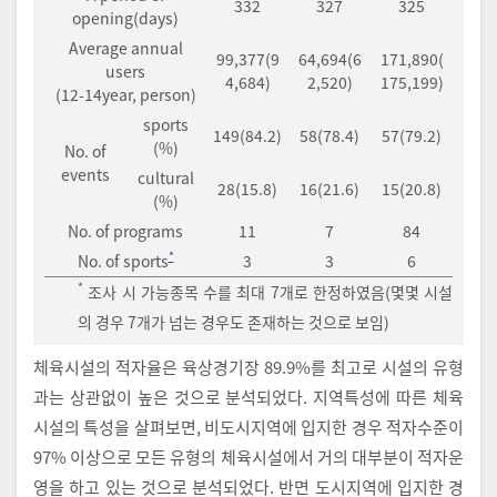
332
327
325
opening(days)
Average annual
99,377(9
64,694(6
171,890(
users
4,684)
2,520)
175,199)
(12-14year, person)
sports
149(84.2)
58(78.4)
57(79.2)
(%)
No. of
events
cultural
28(15.8)
16(21.6)
15(20.8)
(%)
No. of programs
11
7
84
*
No. of sports
3
3
6
*
조사 시 가능종목 수를 최대 7개로 한정하였음(몇몇 시설
의 경우 7개가 넘는 경우도 존재하는 것으로 보임)
체육시설의 적자율은 육상경기장 89.9%를 최고로 시설의 유형
과는 상관없이 높은 것으로 분석되었다. 지역특성에 따른 체육
시설의 특성을 살펴보면, 비도시지역에 입지한 경우 적자수준이
97% 이상으로 모든 유형의 체육시설에서 거의 대부분이 적자운
영을 하고 있는 것으로 분석되었다. 반면 도시지역에 입지한 경