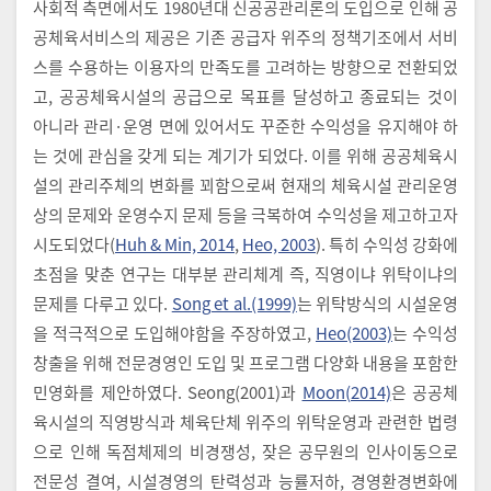
사회적 측면에서도 1980년대 신공공관리론의 도입으로 인해 공
공체육서비스의 제공은 기존 공급자 위주의 정책기조에서 서비
스를 수용하는 이용자의 만족도를 고려하는 방향으로 전환되었
고, 공공체육시설의 공급으로 목표를 달성하고 종료되는 것이
아니라 관리·운영 면에 있어서도 꾸준한 수익성을 유지해야 하
는 것에 관심을 갖게 되는 계기가 되었다. 이를 위해 공공체육시
설의 관리주체의 변화를 꾀함으로써 현재의 체육시설 관리운영
상의 문제와 운영수지 문제 등을 극복하여 수익성을 제고하고자
시도되었다(
Huh & Min, 2014
,
Heo, 2003
). 특히 수익성 강화에
초점을 맞춘 연구는 대부분 관리체계 즉, 직영이냐 위탁이냐의
문제를 다루고 있다.
Song et al.(1999)
는 위탁방식의 시설운영
을 적극적으로 도입해야함을 주장하였고,
Heo(2003)
는 수익성
창출을 위해 전문경영인 도입 및 프로그램 다양화 내용을 포함한
민영화를 제안하였다. Seong(2001)과
Moon(2014)
은 공공체
육시설의 직영방식과 체육단체 위주의 위탁운영과 관련한 법령
으로 인해 독점체제의 비경쟁성, 잦은 공무원의 인사이동으로
전문성 결여, 시설경영의 탄력성과 능률저하, 경영환경변화에