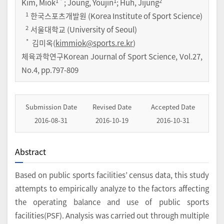
1
*
1
2
Kim, Miok
; Joung, Youjin
; Huh, Jijung
1
한국스포츠개발원 (Korea Institute of Sport Science)
2
서울대학교 (University of Seoul)
*
김미옥(
kimmiok@sports.re.kr
)
체육과학연구Korean Journal of Sport Science
,
Vol.
27
,
No.
4
,
pp.
797-809
Submission Date
Revised Date
Accepted Date
2016-08-31
2016-10-19
2016-10-31
Abstract
Based on public sports facilities’ census data, this study
attempts to empirically analyze to the factors affecting
the operating balance and use of public sports
facilities(PSF). Analysis was carried out through multiple