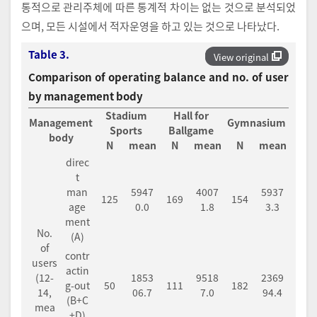
통적으로 관리주체에 따른 통계적 차이는 없는 것으로 분석되었
으며, 모든 시설에서 적자운영을 하고 있는 것으로 나타났다.
Table 3.
View original
Comparison of operating balance and no. of user
by management body
Stadium
Hall for
Management
Gymnasium
Sports
Ballgame
body
N
mean
N
mean
N
mean
direc
t
man
5947
4007
5937
125
169
154
age
0.0
1.8
3.3
ment
No.
(A)
of
contr
users
actin
(12-
1853
9518
2369
g-out
50
111
182
14,
06.7
7.0
94.4
(B+C
mea
+D)