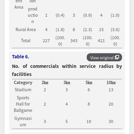
ent
ion
Area
prod
uctio
1
(0.4)
3
(0.9)
4
(1.0)
n
Rural Area
4
(1.8)
8
(2.3)
15
(3.6)
(100.
(100.
(100.
Total
227
343
421
0)
0)
0)
Table 6.
View original
No. of commercials within service radius by
facilities
Category
2㎞
3㎞
5㎞
10㎞
Stadium
2
3
6
13
Sports
Hall for
2
4
8
20
Ballgame
Gymnasi
3
5
10
30
um