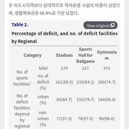
우 비도시지역보다 상대적으로 적자운영 시설의 비중이 낮았으
며, 생활체육관은 66.4%로 가장 낮았다.
Table 2.
View original
Percentage of deficit, and no. of deficit facilities
by Regional
Sports
Gymnasiu
Category
Stadium
Hall for
m
Ballgame
total
179
227
375
No. of
no. of
sports
deficit
161(89.9)
233(84.1)
280(74.7)
*
facilities
(%)
No. of
urban
90(84.7)
155(78.7)
184(66.4)
deficit
(%)
facilities
non-
depend
urban
71(97.3)
78(97.5)
96(98.0)
by
(%)
regional